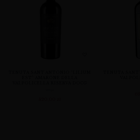
TENUTA SANT’ANTONIO “LILIUM
TENUTA SANT
EST” AMARONE DELLA
VALPOL
VALPOLICELLA RISERVA DOCG
WINA
6
820,00
zł