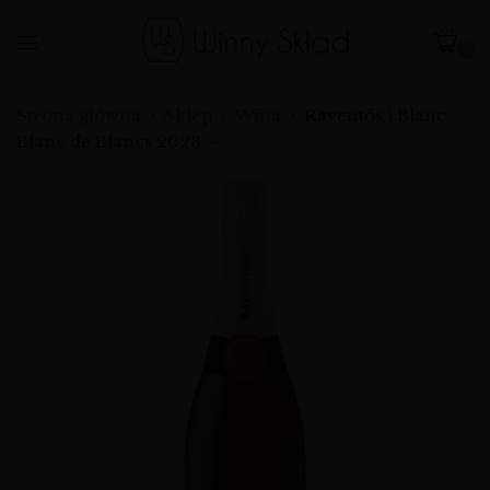
0
Strona główna
Sklep
Wina
Raventós i Blanc
Blanc de Blancs 2023 –