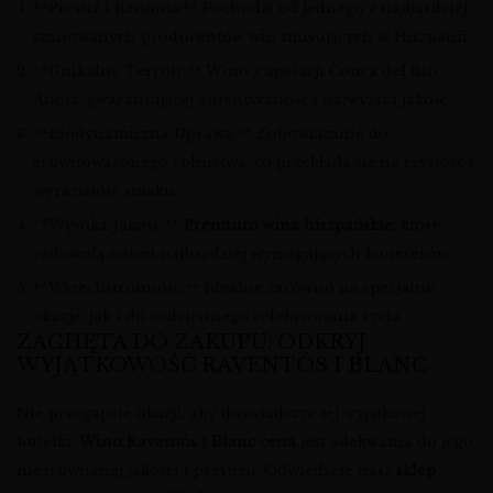
**Prestiż i Renoma:** Pochodzi od jednego z najbardziej
szanowanych producentów win musujących w Hiszpanii.
**Unikalne Terroir:** Wino z apelacji Conca del Riu
Anoia, gwarantującej autentyczność i najwyższą jakość.
**Biodynamiczna Uprawa:** Zobowiązanie do
zrównoważonego rolnictwa, co przekłada się na czystość i
wyrazistość smaku.
**Wysoka Jakość:**
Premium wina hiszpańskie
, które
zadowolą nawet najbardziej wymagających koneserów.
**Wszechstronność:** Idealne zarówno na specjalne
okazje, jak i do codziennego celebrowania życia.
ZACHĘTA DO ZAKUPU: ODKRYJ
WYJĄTKOWOŚĆ RAVENTÓS I BLANC
Nie przegapcie okazji, aby doświadczyć tej wyjątkowej
butelki.
Wino Raventós i Blanc cena
jest adekwatna do jego
niezrównanej jakości i prestiżu. Odwiedźcie nasz
sklep