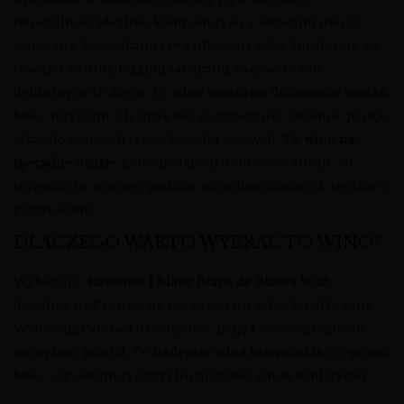
mineralność idealnie komponują się z owocami morza –
ostrygami, krewetkami czy grillowaną rybą. Spróbujcie go
również z sushi, lekkimi sałatkami, carpaccio lub
delikatnym drobiem. To
wino musujące do owoców morza
,
które uwydatni ich smak bez przytłaczania. Świetnie pasuje
także do świeżych serów kozich i owczych. To
wino na
specjalne okazje
, które podkreśli doniosłość chwili, ale
sprawdzi się również podczas niezobowiązujących spotkań z
przyjaciółmi.
DLACZEGO WARTO WYBRAĆ TO WINO?
Wybierając
Raventós i Blanc Blanc de Blancs 2023
,
decydują się Państwo na coś więcej niż tylko butelkę wina.
Wybierają Państwo dziedzictwo, pasję i zobowiązanie do
najwyższej jakości. To
najlepsze wina hiszpańskie
z regionu,
które reprezentują szczyt hiszpańskiej sztuki winiarskiej.