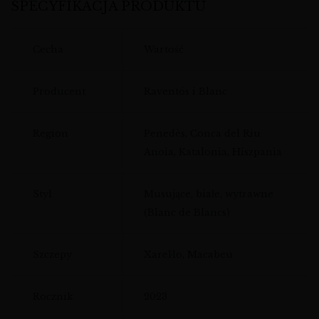
SPECYFIKACJA PRODUKTU
Cecha
Wartość
Producent
Raventós i Blanc
Region
Penedès, Conca del Riu
Anoia, Katalonia, Hiszpania
Styl
Musujące, białe, wytrawne
(Blanc de Blancs)
Szczepy
Xarel·lo, Macabeu
Rocznik
2023