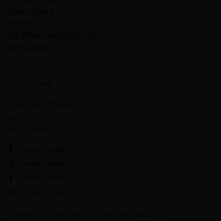
LISTA ŻYCZEŃ
ZAMÓWIENIE
KOSZYK
POLITYKA PRYWATNOŚCI
REGULAMIN
ZAPRASZAMY
GODZINY OTWARCIA
PON – SOB: 8:00 – 16:00
ND - ZAMKNIĘTE
Grono Lublin
Grono Lublin
Winny Skład
Winny Skład
© WINNY SKŁAD 2023 | WYKONANIE:
FREELINE