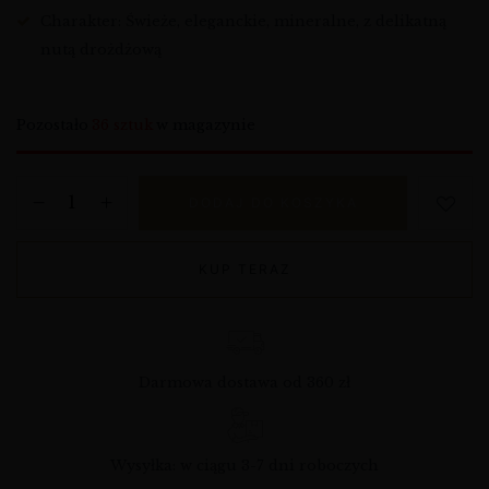
Charakter: Świeże, eleganckie, mineralne, z delikatną
nutą drożdżową
Pozostało
36 sztuk
w magazynie
DODAJ DO KOSZYKA
KUP TERAZ
Darmowa dostawa od 360 zł
Wysyłka: w ciągu 3-7 dni roboczych