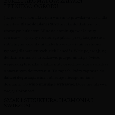
BUKIET AROMATÓW: ZAPACH
LETNIEGO OGRODU
Już pierwszy kontakt z tym winem to prawdziwa uczta dla
zmysłów.
Blanc de Blancs 2023
urzeka delikatnym, ale
złożonym bukietem. W nosie dominują świeże nuty
cytrusów – cytryny i zielonego jabłka, przeplatające się z
subtelnymi akcentami białych kwiatów i mineralności,
typowej dla wapiennych gleb Penedès. W tle pojawiają się
delikatne niuanse drożdżowe, przypominające świeżo
wypiekaną brioszkę, a także nuty orzechów, które świadczą
o starannym dojrzewaniu. To zapach, który zaprasza do
dalszej
degustacja wina
i obiecuje niezapomniane
doznania. To
wino musujące wytrawne
, które nie ukrywa
swojej złożoności.
SMAK I STRUKTURA: HARMONIA I
ŚWIEŻOŚĆ