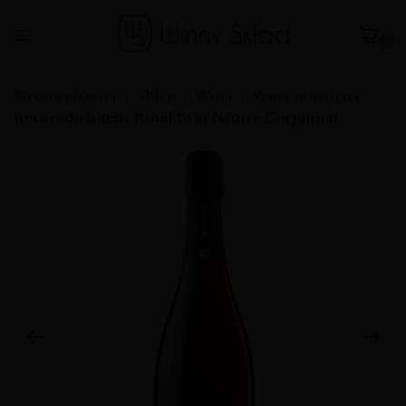
0
Strona główna
Sklep
Wina
Wina musujące
Recaredo Intens Rosat Brut Nature Corpinnat