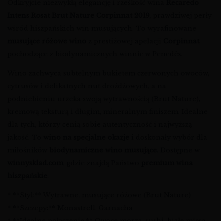
Odkryjcie niezwykłą elegancję i rześkość wina
Recaredo
Intens Rosat Brut Nature Corpinnat 2019
, prawdziwej perły
wśród hiszpańskich win musujących. To wyrafinowane
musujące różowe wino
z prestiżowej apelacji
Corpinnat
,
pochodzące z biodynamicznych winnic w Penedès.
Wino zachwyca subtelnym bukietem czerwonych owoców,
cytrusów i delikatnych nut drożdżowych, a na
podniebieniu urzeka swoją wytrawnością (Brut Nature),
kremową teksturą i długim, mineralnym finiszem. Idealne
dla tych, którzy cenią sobie autentyczność i najwyższą
jakość. To
wino na specjalne okazje
i doskonały wybór dla
miłośników
biodynamiczne wino musujące
. Dostępne w
winnysklad.com
, gdzie znajdą Państwo
premium wina
hiszpańskie
.
* **Styl:** Wytrawne, musujące różowe (Brut Nature)
* **Szczepy:** Monastrell, Garnacha
* **Idealne połączenie:** Owoce morza, sushi, białe mięsa,