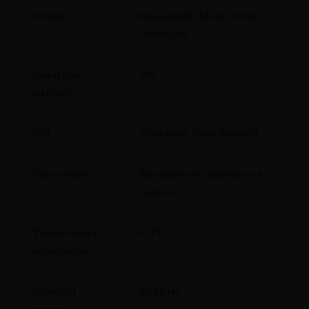
Szczepy
Monastrell (Mourvèdre),
Garnacha
Zawartość
12%
alkoholu
Styl
Wytrawne (Brut Nature)
Dojrzewanie
Minimum 30 miesięcy na
osadzie
Temperatura
6-8°C
serwowania
Potencjał
Kilka lat