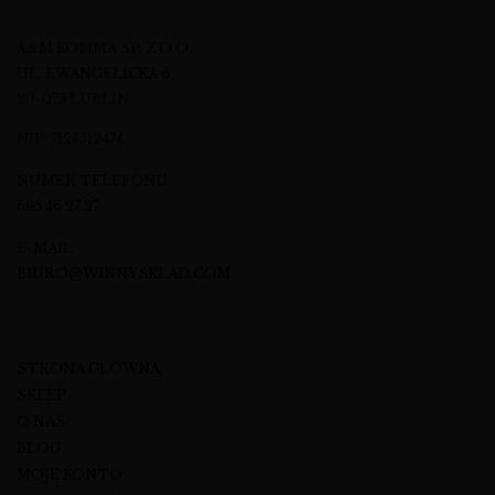
A&M KOMMA SP. Z O.O.
UL. EWANGELICKA 6
20-075 LUBLIN
NIP: 7123512474
NUMER TELEFONU
695 46 27 27
E-MAIL
BIURO@WINNYSKLAD.COM
STRONA GŁÓWNA
SKLEP
O NAS
BLOG
MOJE KONTO