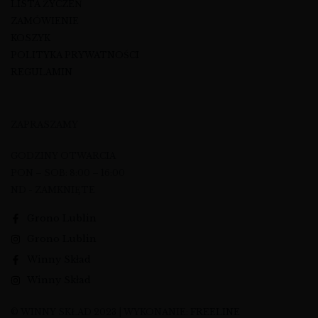
LISTA ŻYCZEŃ
ZAMÓWIENIE
KOSZYK
POLITYKA PRYWATNOŚCI
REGULAMIN
ZAPRASZAMY
GODZINY OTWARCIA
PON – SOB: 8:00 – 16:00
ND - ZAMKNIĘTE
Grono Lublin
Grono Lublin
Winny Skład
Winny Skład
© WINNY SKŁAD 2023 | WYKONANIE:
FREELINE