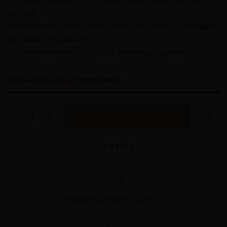
aperitif
* **Charakterystyka:** Biodynamiczne, długo dojrzewające
na osadzie, eleganckie
* **Pochodzenie:** Corpinnat, Penedès, Hiszpania
Pozostało
36 sztuk
w magazynie
DODAJ DO KOSZYKA
KUP TERAZ
Darmowa dostawa od 360 zł