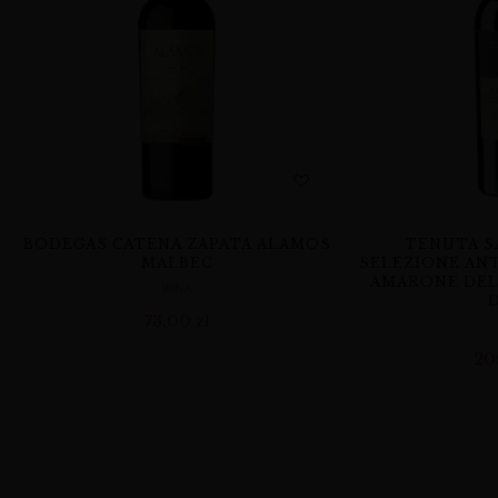
BODEGAS CATENA ZAPATA ALAMOS
TENUTA S
MALBEC
SELEZIONE AN
AMARONE DEL
WINA
73,00
zł
20