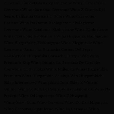
Znaczniki:
Bukiet Garnatxy
,
Czerwone Wina Hiszpańskie
,
Czerwone Wino Garnatxa
,
Czerwone Wino Z Costers Del
Segre
,
Delikatna Garnacha
,
Dobre Wino Czerwone
,
Dostawa Wina Do Domu
,
Ekologiczne
,
Ekologiczne
Czerwone Wino Katalonia
,
Ekologiczne Wina
,
Ekologiczne
Wina Czerwone
,
Ekologiczne Wina Hiszpania
,
Ekologiczne
Wina Hiszpańskie
,
Ekskluzywne Wina
,
Eleganckie Wino
Czerwone
,
Garnacha
,
Garnacha Costers Del Segre
,
GARNATXA
,
Hiszpańska Garnacha
,
Hiszpańskie Wina
Premium
,
Kup Wino Online
,
La Garnatxa De Cérvoles
Czerwone
,
La Garnatxa Wino
,
Najlepsze Wina Hiszpańskie
,
Premium Wina Hiszpańskie
,
Selekcja Win Hiszpańskich
,
Sklep Internetowy Winnysklad.com
,
Sklep Z Winem
Online
,
Wina Costers Del Segre
,
Wina Katalońskie
,
Wina Na
Prezent
,
Wina Od Importera
,
Wina Z Hiszpanii
,
WinnySkład Com
,
Wino Cérvoles
,
Wino Do Dań Mięsnych
,
Wino Garnatxa Organiczne
,
Wino La Garnatxa
,
Wino