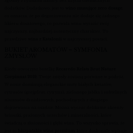
zgodny z rytmami natury, bez użycia chemicznych
dodatków. Dodatkowo, jest to
wino musujące zero dosage
,
co oznacza, że po degorżowaniu nie dodaje się żadnego
likieru dosażowego, co pozwala winu wyrazić swój
najczystszy, najbardziej autentyczny charakter. To
prawdziwe
wina z Katalonii
w najczystszej postaci.
BUKIET AROMATÓW – SYMFONIA
ZMYSŁÓW
Kiedy otworzysz butelkę
Recaredo Relats Brut Nature
Corpinnat 2019
, Twoje zmysły zostaną porwane w podróż.
W nosie dominują eleganckie nuty białych kwiatów,
cytrusów (grejpfrut, cytryna), zielonego jabłka i subtelnych
niuansów drożdżowych, pochodzących z długiego
dojrzewania na osadzie. Można wyczuć delikatne akcenty
brioszki, prażonych orzechów i mineralności, które
świadczą o złożoności i głębi wina. To wszystko sprawia, że
jest to
hiszpańskie wino premium
, które doskonale wpisuje