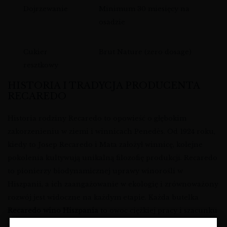
Dojrzewanie
Minimum 30 miesięcy na
osadzie
Cukier
Brut Nature (zero dosage)
resztkowy
HISTORIA I TRADYCJA PRODUCENTA
RECAREDO
Historia rodziny Recaredo to opowieść o głębokim
zakorzenieniu w ziemi i winnicach Penedès. Od 1924 roku,
kiedy to Josep Recaredo i Mata założył winnicę, kolejne
pokolenia kultywują unikalną filozofię produkcji. Recaredo
to pionierzy biodynamicznej uprawy winorośli w
Hiszpanii, a ich zaangażowanie w ekologię i zrównoważony
rozwój jest widoczne na każdym etapie. Każda butelka
Recaredo wino Hiszpania
to owoc ciężkiej pracy i szacunku
dla środowiska. To właśnie dzięki temu podejściu