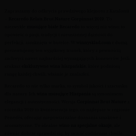
Zapraszamy do odkrycia prawdziwego klejnotu z Katalonii
–
Recaredo Relats Brut Nature Corpinnat 2019
. To
niezwykłe
musujące białe Recaredo
to więcej niż wino; to
opowieść o pasji, tradycji i nieustannej dążności do
perfekcji, zamknięta w butelce. W
winnysklad.com
z dumą
prezentujemy ten wyjątkowy trunek, który z pewnością
zachwyci nawet najbardziej wymagających koneserów. Jeśli
szukasz
ekskluzywne wina hiszpańskie
, które podniosą
rangę każdej chwili, właśnie je znalazłeś.
Recaredo to nie tylko marka, to symbol jakości i szacunku
dla natury. Ich
wina musujące Hiszpania
są synonimem
elegancji i autentyczności. Wersja
Corpinnat Brut Nature
z
rocznika 2019 to kwintesencja tego, co najlepsze w regionie
Penedès, oferując niepowtarzalne doznania smakowe i
aromatyczne. To idealne
wino na specjalne okazje
, ale
równie dobrze sprawdzi się, by uczcić codzienne chwile.