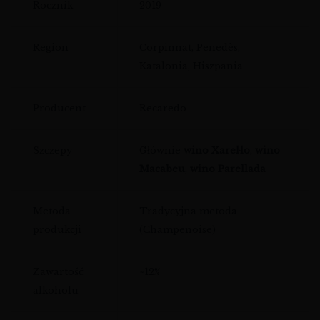
Rocznik
2019
Region
Corpinnat, Penedès,
Katalonia, Hiszpania
Producent
Recaredo
Szczepy
Głównie
wino Xarel·lo
,
wino
Macabeu
,
wino Parellada
Metoda
Tradycyjna metoda
produkcji
(Champenoise)
Zawartość
~12%
alkoholu