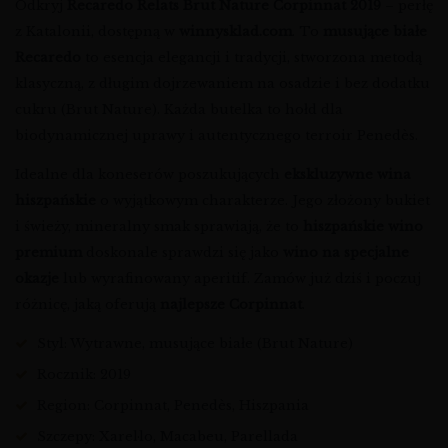
Odkryj
Recaredo Relats Brut Nature Corpinnat 2019
– perłę
z Katalonii, dostępną w
winnysklad.com
. To
musujące białe
Recaredo
to esencja elegancji i tradycji, stworzona metodą
klasyczną, z długim dojrzewaniem na osadzie i bez dodatku
cukru (Brut Nature). Każda butelka to hołd dla
biodynamicznej uprawy i autentycznego terroir Penedès.
Idealne dla koneserów poszukujących
ekskluzywne wina
hiszpańskie
o wyjątkowym charakterze. Jego złożony bukiet
i świeży, mineralny smak sprawiają, że to
hiszpańskie wino
premium
doskonale sprawdzi się jako
wino na specjalne
okazje
lub wyrafinowany aperitif. Zamów już dziś i poczuj
różnicę, jaką oferują
najlepsze Corpinnat
.
Styl: Wytrawne, musujące białe (Brut Nature)
Rocznik: 2019
Region: Corpinnat, Penedès, Hiszpania
Szczepy: Xarel·lo, Macabeu, Parellada