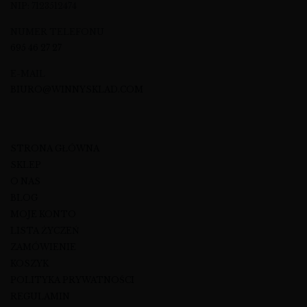
NIP: 7123512474
NUMER TELEFONU
695 46 27 27
E-MAIL
BIURO@WINNYSKLAD.COM
STRONA GŁÓWNA
SKLEP
O NAS
BLOG
MOJE KONTO
LISTA ŻYCZEŃ
ZAMÓWIENIE
KOSZYK
POLITYKA PRYWATNOŚCI
REGULAMIN