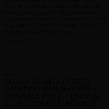
Jakości
,
Wina Z Katalonii
,
Winnysklad.com
,
Wino Do
Owoców Morza
,
Wino Hiszpańskie Cena
,
Wino Macabeu
,
Wino Musujące Corpinnat
,
Wino Musujące Zero Dosage
,
Wino Na Specjalne Okazje
,
Wino Parellada
,
Wino Recaredo
Winnysklad
,
Wino Xarel·lo
,
Wino Z Penedès
,
Wyjątkowe
Wina Musujące
,
Zamów Wino Do Domu
Udostępnij:
OPIS
RECAREDO RELATS BRUT
NATURE CORPINNAT 2019 –
MUSUJĄCE BIAŁE – ESENCJA
KATALOŃSKIEJ ELEGANCJI