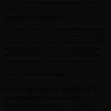
oferuje autentyczne
import win hiszpańskich
, to dobrze
trafiłeś.
ZACHĘTA DO ZAKUPU
Nie zwlekaj i doświadcz magii
Recaredo Relats Brut Nature
Corpinnat 2019
. To wyjątkowe
wino Recaredo Winnysklad
czeka, aby stać się częścią Twoich niezapomnianych chwil.
Zamów wino do domu
już dziś i ciesz się szybką
dostawa
wina
prosto pod Twoje drzwi. Odwiedź
winnysklad.com
,
aby
kup wino online
i odkryć pełnię smaków Hiszpanii. To
doskonała okazja, aby spróbować jednego z najbardziej
cenionych
wina musujące Hiszpania
.
PODSUMOWANIE WARTOŚCI
Recaredo Relats Brut Nature Corpinnat 2019
to
kwintesencja katalońskiej elegancji – biodynamiczne,
tradycyjnie produkowane
wino musujące zero dosage
,