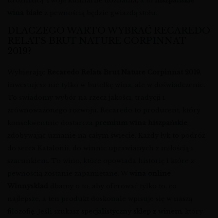
urozmaicą Twoje kulinarne doznania, a to
hiszpańskie
wina białe
z pewnością będzie gwiazdą stołu.
DLACZEGO WARTO WYBRAĆ RECAREDO
RELATS BRUT NATURE CORPINNAT
2019?
Wybierając
Recaredo Relats Brut Nature Corpinnat 2019
,
inwestujesz nie tylko w butelkę wina, ale w doświadczenie.
To świadomy wybór na rzecz jakości, tradycji i
zrównoważonego rozwoju. Recaredo to producent, który
konsekwentnie dostarcza
premium wina hiszpańskie
,
zdobywając uznanie na całym świecie. Każdy łyk to podróż
do serca Katalonii, do winnic uprawianych z miłością i
szacunkiem. To wino, które opowiada historię i które z
pewnością zostanie zapamiętane. W
wina online
Winnysklad
dbamy o to, aby oferować tylko to, co
najlepsze, a ten produkt doskonale wpisuje się w naszą
filozofię. Jeśli szukasz
specjalistyczny sklep z winem
, który