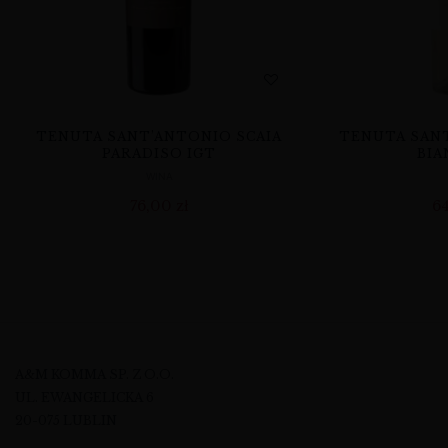
TENUTA SANT’ANTONIO SCAIA
TENUTA SANT
PARADISO IGT
BIA
WINA
76,00
zł
6
A&M KOMMA SP. Z O.O.
UL. EWANGELICKA 6
20-075 LUBLIN