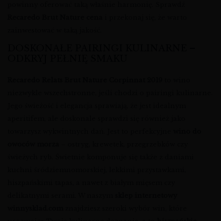
powinny oferować taką właśnie harmonię. Sprawdź
Recaredo Brut Nature cena
i przekonaj się, że warto
zainwestować w taką jakość.
DOSKONAŁE PAIRINGI KULINARNE –
ODKRYJ PEŁNIĘ SMAKU
Recaredo Relats Brut Nature Corpinnat 2019
to wino
niezwykle wszechstronne, jeśli chodzi o pairingi kulinarne.
Jego świeżość i elegancja sprawiają, że jest idealnym
aperitifem, ale doskonale sprawdzi się również jako
towarzysz wykwintnych dań. Jest to perfekcyjne
wino do
owoców morza
– ostryg, krewetek, przegrzebków czy
świeżych ryb. Świetnie komponuje się także z daniami
kuchni śródziemnomorskiej, lekkimi przystawkami,
hiszpańskimi tapas, a nawet z białym mięsem czy
delikatnymi serami. W naszym
sklep internetowy
winnysklad.com
znajdziesz szeroki wybór win, które