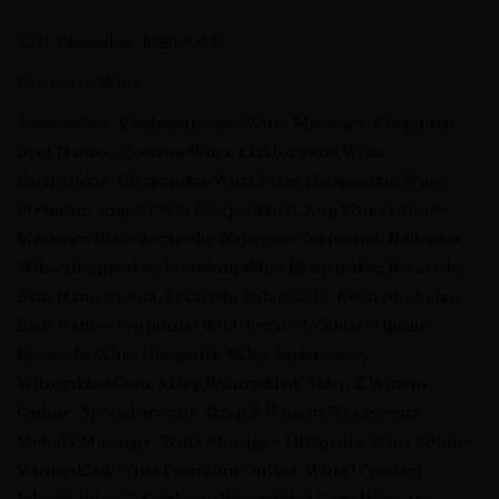
SKU:
Elcatador_81E6-69785
Kategoria:
Wina
Znaczników:
Biodynamiczne Wino Musujące
,
Corpinnat
Brut Nature
,
Dostawa Wina
,
Ekskluzywne Wina
Hiszpańskie
,
Hiszpańskie Wina Białe
,
Hiszpańskie Wino
Premium
,
Import Win Hiszpańskich
,
Kup Wino Online
,
Musujące Białe Recaredo
,
Najlepsze Corpinnat
,
Najlepsze
Wina Hiszpańskie
,
Premium Wina Hiszpańskie
,
Recaredo
Brut Nature Cena
,
Recaredo Relats 2019
,
Recaredo Relats
Brut Nature Corpinnat 2019
,
Recaredo Relats Opinie
,
Recaredo Wino Hiszpania
,
Sklep Internetowy
Winnysklad.com
,
Sklep Winnysklad
,
Sklep Z Winem
Online
,
Specjalistyczny Sklep Z Winem
,
Tradycyjna
Metoda Musujące
,
Wina Musujące Hiszpania
,
Wina Online
Winnysklad
,
Wina Premium Online
,
Wina Wysokiej