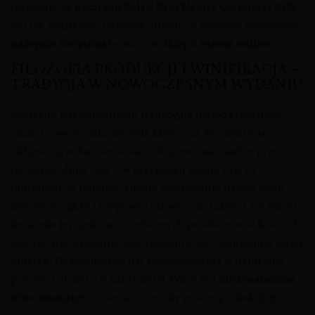
sprawiają, że
Recaredo Relats Brut Nature Corpinnat 2019
jest tak wyjątkowe. Jesteśmy dumni, że możemy zaoferować
najlepsze Corpinnat
w naszym
sklep z winem online
.
FILOZOFIA PRODUKCJI I WINIFIKACJA –
TRADYCJA W NOWOCZESNYM WYDANIU
Recaredo jest synonimem
tradycyjna metoda musujące
,
znanej również jako metoda klasyczna. Fermentacja
odbywa się w butelce, a wino dojrzewa na osadzie przez
niezwykle długi czas – w przypadku Relats 2019 to
minimum 30 miesięcy. Długie dojrzewanie nadaje winu
złożoności, głębi i niepowtarzalnego charakteru. Co więcej,
Recaredo jest jednym z nielicznych producentów, którzy do
dziś ręcznie wykonują degorżowanie, bez zamrażania szyjek
butelek. To świadectwo ich zaangażowania w naturalne
procesy i dbałości o każdy detal. Wino jest
biodynamiczne
wino musujące
, co oznacza, że cały proces produkcji jest