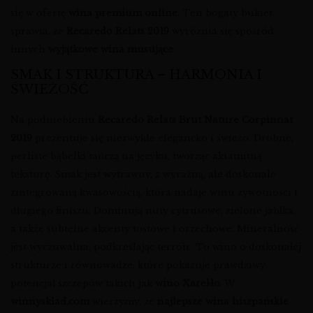
się w ofertę
wina premium online
. Ten bogaty bukiet
sprawia, że
Recaredo Relats 2019
wyróżnia się spośród
innych
wyjątkowe wina musujące
.
SMAK I STRUKTURA – HARMONIA I
ŚWIEŻOŚĆ
Na podniebieniu
Recaredo Relats Brut Nature Corpinnat
2019
prezentuje się niezwykle elegancko i świeżo. Drobne,
perliste bąbelki tańczą na języku, tworząc aksamitną
teksturę. Smak jest wytrawny, z wyraźną, ale doskonale
zintegrowaną kwasowością, która nadaje winu żywotności i
długiego finiszu. Dominują nuty cytrusowe, zielone jabłka,
a także subtelne akcenty tostowe i orzechowe. Mineralność
jest wyczuwalna, podkreślając terroir. To wino o doskonałej
strukturze i równowadze, które pokazuje prawdziwy
potencjał szczepów takich jak
wino Xarel·lo
. W
winnysklad.com
wierzymy, że
najlepsze wina hiszpańskie