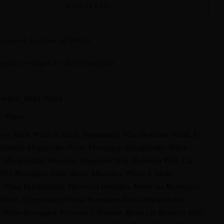
KUP TERAZ
armowa dostawa od 360 zł
syłka: w ciągu 3-7 dni roboczych
atador_EF85-72464
a:
Wina
ków:
Białe Wino Z Rioja
,
Degustacja Win
,
Dostawa Wina
,
E-
 Winami
,
Eleganckie Wino Musujące
,
Hiszpańskie Wina
e
,
Hiszpańskie Winnice
,
Importer Win
,
Kolekcja Win
,
Lía
2017
,
Musujące Białe Rioja
,
Musujące Wino Z Rioja
,
e Wina Hiszpańskie
,
Nivarius Bodegas
,
Nivarius Musujące
,
 Wino
,
Oryginalne Wina
,
Premium Wina Hiszpańskie
,
 Wino Musujące
,
Prezent Z Winem
,
Rioja Lía Reserva 2017
,