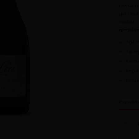
i wyrafi
spotyka
osadzie, 
specjalne
Styl:
Szcze
Roczn
Region
Idealn
Pozostał