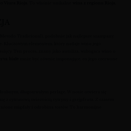
o Viura Rioja
. To właśnie unikalne
wina z regionu Rioja
,
ZJA
(Metodo Tradicional), podobnie jak najlepsze szampany.
ce. Kluczowym elementem, który nadaje winu jego
sięcy. Ten proces, znany jako autoliza, wzbogaca wino o
erva białe
może być równie imponujące, co jego czerwone
drobnym, długotrwałym perlage. W nosie otwiera się
ię z cytrusową świeżością cytryny i grejpfruta. Z czasem
 prażone migdały i odrobina tostów. To harmonijne