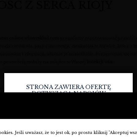
OŚĆ Z SERCA RIOJY
inem online
winnysklad.com
pragniemy zaprezentować prawdziwą
esencja rzemiosła, pasji i innowacji, zamknięta w butelce, która z
ożonością i elegancją, właśnie je znaleźliście. Przygotujcie się na
z pewnością zasłuży na miejsce w Waszej
kolekcji win
.
STRONA ZAWIERA OFERTĘ
j ten niezwykły trunek:
DOTYCZĄCĄ NAPOJÓW
ALKOHOLOWYCH I JEST
PRZEZNACZONA TYLKO DLA
Wartość
OSÓB PEŁNOLETNICH.
Rioja Lía Reserva 2017
Czy masz ukończone
18
lat?
kies. Jeśli uważasz, że to jest ok, po prostu kliknij "Akceptuj ws