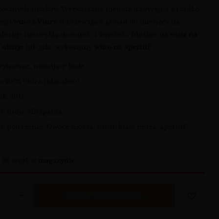
nowanych smaków. Wytwarzane metodą tradycyjną z rzadko
nego
wino z Viury
, dojrzewające ponad 30 miesięcy na
oferuje niezwykłą złożoność i świeżość. Idealne na
wina na
 okazje
lub jako wykwintny
wino na aperitif
.
 Wytrawne, musujące białe
p: 100% Viura (Macabeo)
ik: 2017
: Rioja, Hiszpania
e połączenie: Owoce morza, sushi, białe mięsa, aperitif
o
36 sztuk
w magazynie
DODAJ DO KOSZYKA