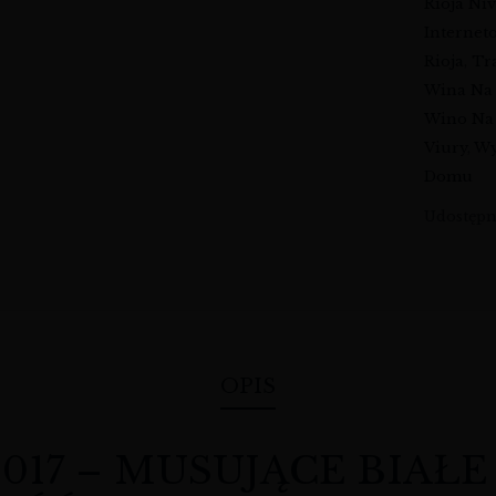
Rioja Ni
Internet
Rioja
,
Tr
Wina Na 
Wino Na 
Viury
,
Wy
Domu
Udostępni
OPIS
017 – MUSUJĄCE BIAŁE 