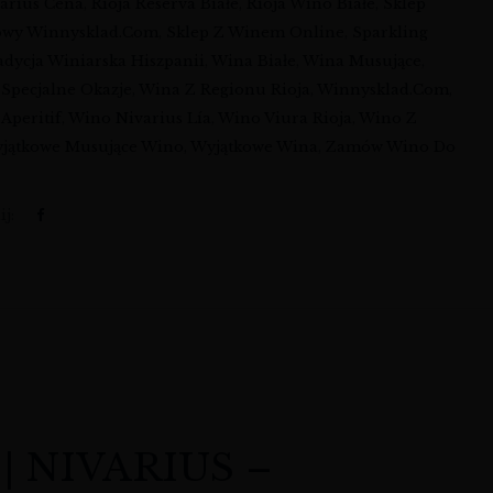
varius Cena
,
Rioja Reserva Białe
,
Rioja Wino Białe
,
Sklep
owy Winnysklad.com
,
Sklep Z Winem Online
,
Sparkling
adycja Winiarska Hiszpanii
,
Wina Białe
,
Wina Musujące
,
Specjalne Okazje
,
Wina Z Regionu Rioja
,
Winnysklad.com
,
Aperitif
,
Wino Nivarius Lía
,
Wino Viura Rioja
,
Wino Z
jątkowe Musujące Wino
,
Wyjątkowe Wina
,
Zamów Wino Do
j:
| NIVARIUS –