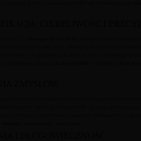
żone aromaty, które są fundamentem dla tak wyrafinowanego
win
IFIKACJA: CIERPLIWOŚĆ I PRECY
 precyzji. To
musujące wino z Rioja
powstaje metodą tradycyjną 
wstanie delikatnych bąbelków, odbywa się bezpośrednio w butel
ie drożdżowym – w przypadku Lía Reserva 2017 to minimum 30 mie
c jego kremową teksturę.
Lía Reserva 2017
to dowód, że
Rioja Res
NIA ZMYSŁÓW
prawdziwa uczta dla zmysłów. Wino zachwyca jasnozłotą barwą i 
ych owoców, takich jak zielone jabłko i gruszka, przeplatające s
 nuty pochodzące z dojrzewania na osadzie: delikatna brioszka,
o musujące
jest niezwykle intrygujące.
NIA I DŁUGOWIECZNOŚĆ