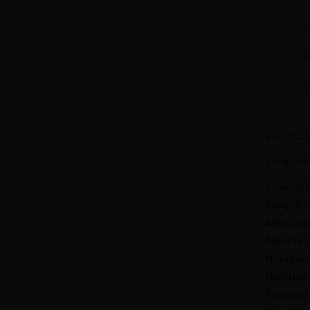
D
Wy
SKU:
Elc
Kategori
Znaczni
Sklep Z
Musując
Reserva 
Najlepsz
Nivarius
Premium