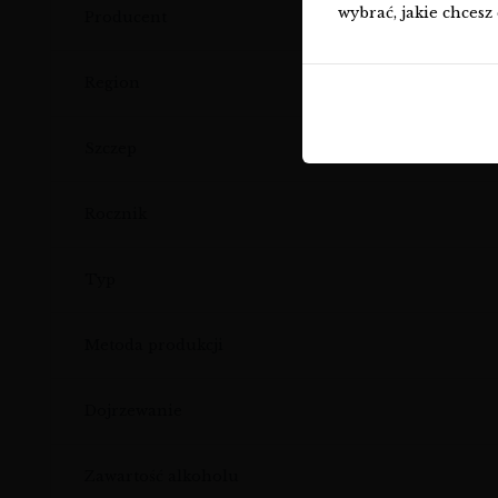
wybrać, jakie chcesz 
Producent
Region
Szczep
Rocznik
Typ
Metoda produkcji
Dojrzewanie
Zawartość alkoholu