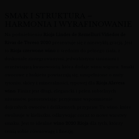
SMAK I STRUKTURA –
HARMONIA I WYRAFINOWANIE
Na podniebieniu
Rioja Lindes de Remelluri Viñedos de
Rivas de Tereso 2020
prezentuje się z niezwykłą gracją. Jest
to
Rioja czerwone wino
o średnim do pełnego ciała, z
doskonale zintegrowanymi, jedwabistymi taninami i
orzeźwiającą kwasowością, która dodaje winu wigoru. Smaki
owocowe z bukietu powtarzają się, uzupełnione o nuty
tytoniu, skóry i mineralności, typowej dla
Rioja Alavesa
wino
. Finisz jest długi, elegancki i pełen subtelnych
niuansów, pozostawiając przyjemne wspomnienie
dojrzałych owoców i delikatnych przypraw. To wino, które
ewoluuje w kieliszku, odkrywając coraz to nowe warstwy
smaku. Jest to idealne
wino 2020 Rioja
dla tych, którzy
cenią sobie równowagę i finezję.