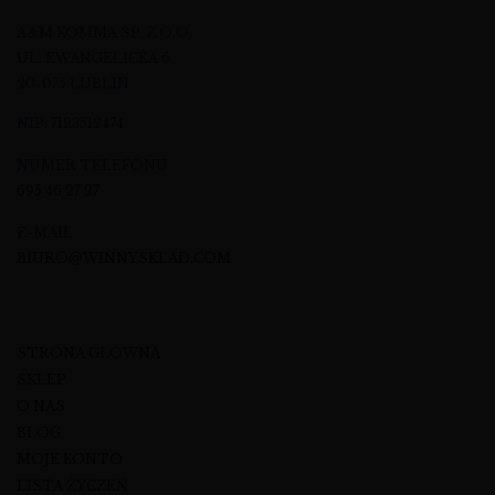
A&M KOMMA SP. Z O.O.
UL. EWANGELICKA 6
20-075 LUBLIN
NIP: 7123512474
NUMER TELEFONU
695 46 27 27
E-MAIL
BIURO@WINNYSKLAD.COM
STRONA GŁÓWNA
SKLEP
O NAS
BLOG
MOJE KONTO
LISTA ŻYCZEŃ