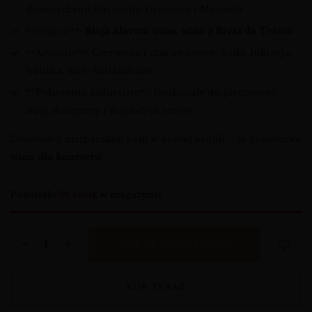
domieszkami Garnachy, Graciano i Mazuelo
**Region**:
Rioja Alavesa wino
,
wino z Rivas de Tereso
**Aromaty**: Czerwone i czarne owoce, fiołki, lukrecja,
wanilia, nuty balsamiczne
**Połączenia kulinarne**: Doskonałe do pieczonych
mięs, dziczyzny i dojrzałych serów
Doświadcz hiszpańskiej pasji w każdej kropli – to prawdziwe
wino dla konesera
!
Pozostało
36 sztuk
w magazynie
DODAJ DO KOSZYKA
KUP TERAZ