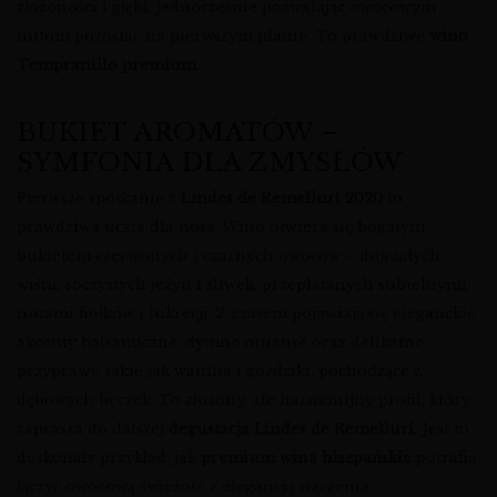
złożoności i głębi, jednocześnie pozwalając owocowym
nutom pozostać na pierwszym planie. To prawdziwe
wino
Tempranillo premium
.
BUKIET AROMATÓW –
SYMFONIA DLA ZMYSŁÓW
Pierwsze spotkanie z
Lindes de Remelluri 2020
to
prawdziwa uczta dla nosa. Wino otwiera się bogatym
bukietem czerwonych i czarnych owoców – dojrzałych
wiśni, soczystych jeżyn i śliwek, przeplatanych subtelnymi
nutami fiołków i lukrecji. Z czasem pojawiają się eleganckie
akcenty balsamiczne, dymne niuanse oraz delikatne
przyprawy, takie jak wanilia i goździki, pochodzące z
dębowych beczek. To złożony, ale harmonijny profil, który
zaprasza do dalszej
degustacja Lindes de Remelluri
. Jest to
doskonały przykład, jak
premium wina hiszpańskie
potrafią
łączyć owocową świeżość z elegancją starzenia.