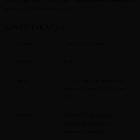
do Twojego domu. Jeśli szukasz
najlepsze wina hiszpańskie
,
właśnie znalazłeś jedno z nich.
SPECYFIKACJA
Typ wina
Czerwone, wytrawne
Rocznik
2020
Region
DOCa Rioja, subregion Rioja
Alavesa, Viñedos de Rivas de
Tereso
Szczep(y)
Głównie Tempranillo, z
domieszką Garnacha,
Graciano i Mazuelo