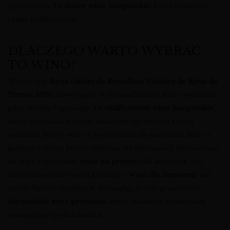
przeżyciem. To
dobre wino hiszpańskie
, które podniesie
rangę każdej okazji.
DLACZEGO WARTO WYBRAĆ
TO WINO?
Wybierając
Rioja Lindes de Remelluri Viñedos de Rivas de
Tereso 2020
, inwestujesz w doświadczenie, które wykracza
poza zwykłą degustację. To
ekskluzywne wina hiszpańskie
,
które opowiada historię konkretnego miejsca i wizji
winiarza. Jest to wino z potencjałem do starzenia, które z
każdym rokiem będzie zyskiwać na złożoności. Niezależnie
od tego, czy szukasz
wino na prezent
dla konesera, czy
chcesz uzupełnić swoją kolekcję o
wino dla konesera
, ten
wybór będzie strzałem w dziesiątkę. Jest to prawdziwie
hiszpańskie wina premium
, które zadowoli najbardziej
wymagające podniebienia.