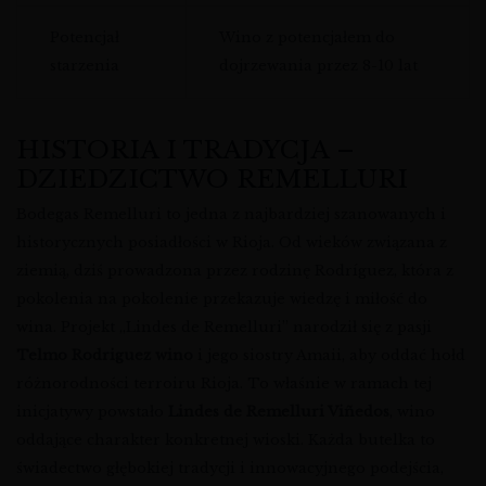
Potencjał
Wino z potencjałem do
starzenia
dojrzewania przez 8-10 lat
HISTORIA I TRADYCJA –
DZIEDZICTWO REMELLURI
Bodegas Remelluri to jedna z najbardziej szanowanych i
historycznych posiadłości w Rioja. Od wieków związana z
ziemią, dziś prowadzona przez rodzinę Rodríguez, która z
pokolenia na pokolenie przekazuje wiedzę i miłość do
wina. Projekt „Lindes de Remelluri” narodził się z pasji
Telmo Rodriguez wino
i jego siostry Amaii, aby oddać hołd
różnorodności terroiru Rioja. To właśnie w ramach tej
inicjatywy powstało
Lindes de Remelluri Viñedos
, wino
oddające charakter konkretnej wioski. Każda butelka to
świadectwo głębokiej tradycji i innowacyjnego podejścia,