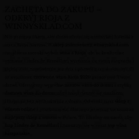
ZACHĘTA DO ZAKUPU –
ODKRYJ RIOJA Z
WINNYSKLAD.COM
Nie przegap okazji, aby doświadczyć tej niezwykłej butelki z
serca Rioja Alavesa. W
sklep internetowy winnysklad.com
znajdziesz szeroki wybór
wina z Rioja
, ale to konkretne
wydanie Lindes de Remelluri wyróżnia się swoją elegancją i
głębią. Złóż zamówienie już dziś i pozwól nam dostarczyć Ci
to wyjątkowe
czerwone wino Rioja 2020
prosto pod Twoje
drzwi. Oferujemy wygodne
zamów wino do domu
i szybką
dostawa wina do domu
, abyś mógł cieszyć się smakiem
Hiszpanii bez wychodzenia z domu. Odwiedź nasz
sklep z
winem online
i przekonaj się, dlaczego jesteśmy uważani za
najlepszy sklep z winem
w Polsce. To idealny moment, aby
kup Lindes de Remelluri
i zanurzyć się w świat
top wina
hiszpańskie
.