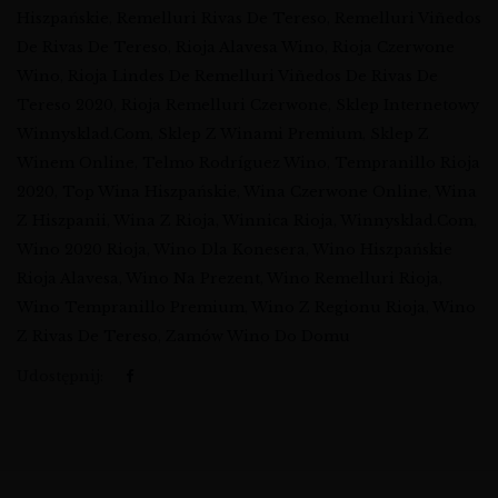
Hiszpańskie
,
Remelluri Rivas De Tereso
,
Remelluri Viñedos
De Rivas De Tereso
,
Rioja Alavesa Wino
,
Rioja Czerwone
Wino
,
Rioja Lindes De Remelluri Viñedos De Rivas De
Tereso 2020
,
Rioja Remelluri Czerwone
,
Sklep Internetowy
Winnysklad.com
,
Sklep Z Winami Premium
,
Sklep Z
Winem Online
,
Telmo Rodríguez Wino
,
Tempranillo Rioja
2020
,
Top Wina Hiszpańskie
,
Wina Czerwone Online
,
Wina
Z Hiszpanii
,
Wina Z Rioja
,
Winnica Rioja
,
Winnysklad.com
,
Wino 2020 Rioja
,
Wino Dla Konesera
,
Wino Hiszpańskie
Rioja Alavesa
,
Wino Na Prezent
,
Wino Remelluri Rioja
,
Wino Tempranillo Premium
,
Wino Z Regionu Rioja
,
Wino
Z Rivas De Tereso
,
Zamów Wino Do Domu
Udostępnij: