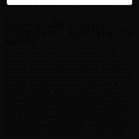
wino z Rivas de Tereso
, wybierasz autentyczność.
FILOZOFIA PRODUKCJI I
WINIFIKACJA – SZACUNEK DLA
NATURY
Filozofia Bodegas Remelluri opiera się na głębokim
szacunku dla natury i minimalnej interwencji w proces
winifikacji. Winnice są uprawiane w sposób ekologiczny i
biodynamiczny, co pozwala winoroślom wyrazić pełnię ich
potencjału. Winogrona do produkcji
Rioja Lindes de
Remelluri Viñedos de Rivas de Tereso 2020
są zbierane
ręcznie, z najwyższą starannością. Fermentacja odbywa się z
użyciem naturalnych drożdży, a następnie wino dojrzewa
przez 12-14 miesięcy w starannie dobranych beczkach z
dębu francuskiego i amerykańskiego. To właśnie dębowe
starzenie nadaje
Remelluri Viñedos de Rivas de Tereso