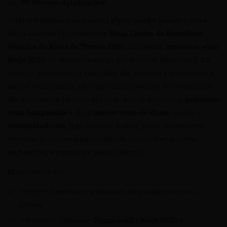
38
obecnie oglądających
Odkryj wyjątkową elegancję i głębię smaku prosto z serca
Rioja Alavesa! Prezentujemy
Rioja Lindes de Remelluri
Viñedos de Rivas de Tereso 2020
, niezwykłe
czerwone wino
Rioja 2020
od renomowanego producenta Remelluri. To
wino to kwintesencja szacunku dla terroiru i tradycyjnych
metod winiarskich, oferujące niezrównane doświadczenie
dla koneserów. Idealne dla tych, którzy poszukują
premium
wina hiszpańskie
i chcą
zamów wino do domu
prosto z
winnysklad.com
. Jego złożony bukiet pełen czerwonych
owoców, przypraw i mineralnych nut zachwyci nawet
najbardziej wymagające podniebienia.
Kluczowe cechy:
**Styl**: Czerwone, wytrawne, eleganckie i terroir-
driven
**Szczep**: Głównie
Tempranillo Rioja 2020
z