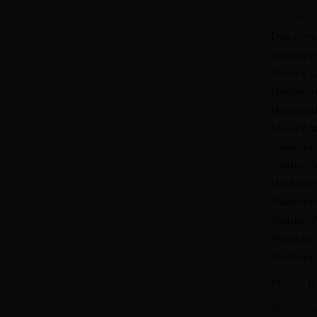
Znaczni
Dojrzewa
Valdespi
Sherry
,
K
Hiszpańs
Hiszpańs
Sherry A
Valdespi
Online
,
Unikalne
Valdespi
Online
,
W
Wino Do
Valdespi
Marka:
H
Udostępni