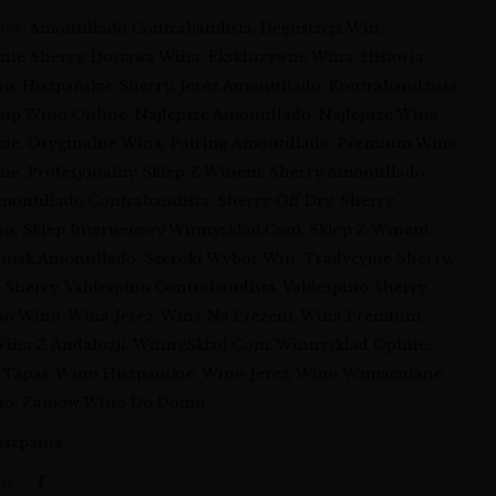
ków:
Amontillado Contrabandista
,
Degustacja Win
,
nie Sherry
,
Dostawa Wina
,
Ekskluzywne Wina
,
Historia
no
,
Hiszpańskie Sherry
,
Jerez Amontillado
,
Kontrabandzista
up Wino Online
,
Najlepsze Amontillado
,
Najlepsze Wina
kie
,
Oryginalne Wina
,
Pairing Amontillado
,
Premium Wina
kie
,
Profesjonalny Sklep Z Winem
,
Sherry Amontillado
,
montillado Contrabandista
,
Sherry Off Dry
,
Sherry
no
,
Sklep Internetowy Winnysklad.com
,
Sklep Z Winem
Smak Amontillado
,
Szeroki Wybór Win
,
Tradycyjne Sherry
,
 Sherry
,
Valdespino Contrabandista
,
Valdespino Sherry
,
no Wino
,
Wina Jerez
,
Wina Na Prezent
,
Wina Premium
ina Z Andaluzji
,
WinnySkład Com
,
Winnysklad Opinie
,
 Tapas
,
Wino Hiszpańskie
,
Wino Jerez
,
Wino Wzmacniane
no
,
Zamów Wino Do Domu
iszpania
j: