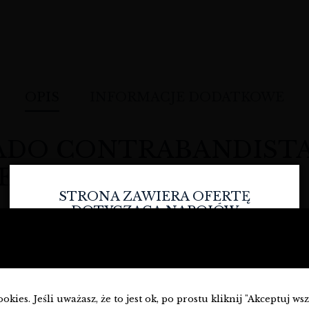
OPIS
INFORMACJE DODATKOWE
DO CONTRABANDISTA 
ERCA JEREZ
STRONA ZAWIERA OFERTĘ
DOTYCZĄCĄ NAPOJÓW
ALKOHOLOWYCH I JEST
PRZEZNACZONA TYLKO DLA
stwem, a każdy łyk opowiada historię. Przedstawiamy Państwu klej
OSÓB PEŁNOLETNICH.
jest zwykłe wino; to podróż w głąb smaków Andaluzji, esencja ku
Czy masz ukończone
18
lat?
a prawdziwego doświadczenia enologicznego, to właśnie znaleźli
kies. Jeśli uważasz, że to jest ok, po prostu kliknij "Akceptuj ws
to bez wątpienia jeden z nich.