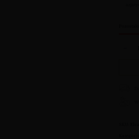
azjaty
Pozostał
D
Wy
SKU:
Elc
Kategori