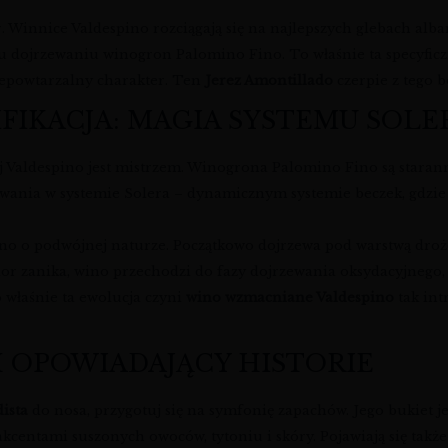
r. Winnice Valdespino rozciągają się na najlepszych glebach alb
mu dojrzewaniu winogron Palomino Fino. To właśnie ta specyfic
iepowtarzalny charakter. Ten
Jerez Amontillado
czerpie z tego 
IFIKACJA: MAGIA SYSTEMU SOLE
ej Valdespino jest mistrzem. Winogrona Palomino Fino są stara
ewania w systemie Solera – dynamicznym systemie beczek, gdzie
ino o podwójnej naturze. Początkowo dojrzewa pod warstwą drożdż
lor zanika, wino przechodzi do fazy dojrzewania oksydacyjnego
o właśnie ta ewolucja czyni
wino wzmacniane Valdespino
tak int
 OPOWIADAJĄCY HISTORIE
ista
do nosa, przygotuj się na symfonię zapachów. Jego bukiet j
centami suszonych owoców, tytoniu i skóry. Pojawiają się także 