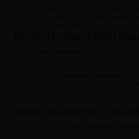
Kluczem do wyjątkowości win z Jerez jest unikalne terroi
zatrzymują wodę i odbijają słońce, sprzyjając optymalne
i chłodzącymi wiatrami Atlantyku, nadaje winom Jerez n
FILOZOFIA PRODUKCJI I WIN
Produkcja
sherry Amontillado
to prawdziwa sztuka, któr
wino. Następnie rozpoczyna się fascynujący proces dojrz
spójność stylu i jakości.
Amontillado, takie jak
Amontillado Contrabandista
, to w
utlenianiem i nadaje mu świeże, migdałowe nuty. Kiedy f
głębię, złożoność i charakterystyczny orzechowy profil. T
niezwykłego bukietu.
BUKIET AROMATÓW: ZAPACH
Kiedy uniesiesz kieliszek
Sherry Amontillado Contraband
prażonych orzechów laskowych i migdałów, przeplatane ak