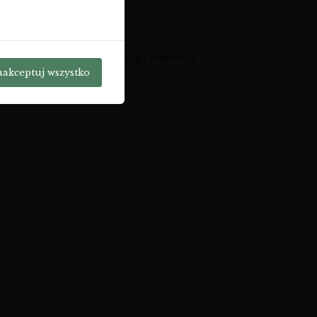
zpańskie
warte uwagi każdego konesera.
aakceptuj wszystko