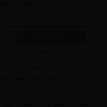
ckie fusion,
wino do tapas
o
36 sztuk
w magazynie
DODAJ DO KOSZYKA
KUP TERAZ
armowa dostawa od 360 zł
syłka: w ciągu 3-7 dni roboczych
atador_9002-530A5
e:
Wina
,
Wina Białe
,
Wina Półwytrawne
,
Wina Spokojne