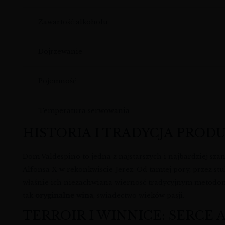
Zawartość alkoholu
Dojrzewanie
Pojemność
Temperatura serwowania
HISTORIA I TRADYCJA PROD
Dom Valdespino to jedna z najstarszych i najbardziej sza
Alfonsa X w rekonkwiście Jerez. Od tamtej pory, przez st
właśnie ich niezachwiana wierność tradycyjnym metodom
tak
oryginalne wina
, świadectwo wieków pasji.
TERROIR I WINNICE: SERCE 