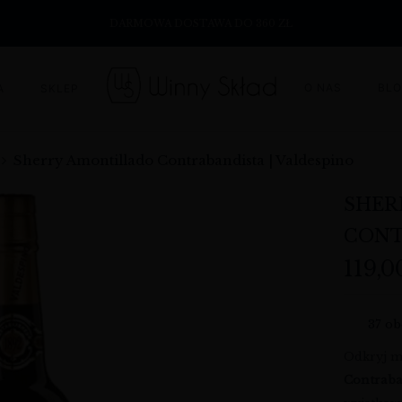
DARMOWA DOSTAWA DO 360 ZŁ
O NAS
BL
A
SKLEP
Sherry Amontillado Contrabandista | Valdespino
SHER
CONT
119,
37
ob
Odkryj mi
Contraba