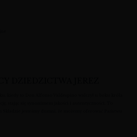
jne
CY DZIEDZICTWA JEREZ
oku, kiedy to Don Alfonso Valdespino walczył u boku króla
ję, stając się synonimem jakości i autentyczności. To
m Składzie jesteśmy dumni, że możemy oferować Państwu