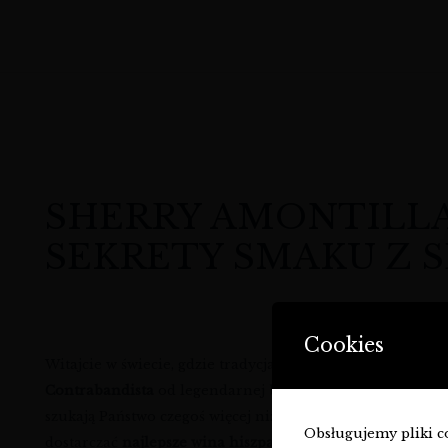
SHERRY AMONTILLA
SEKRETY SMAKU Z S
Cookies
Witajcie w świecie, gdzie tradycja spotyka się z mistrzo
Contrabandista
od legendarnej bodegi Valdespino. To nie 
szukają Państwo czegoś więcej niż standardowego trunku, 
Obsługujemy pliki coo
dostarczać
najlepsze wina hiszpańskie
, a ten Amontillado 