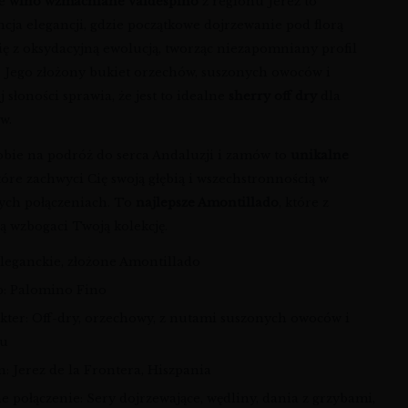
we
wino wzmacniane Valdespino
z regionu Jerez to
cja elegancji, gdzie początkowe dojrzewanie pod florą
ię z oksydacyjną ewolucją, tworząc niezapomniany profil
 Jego złożony bukiet orzechów, suszonych owoców i
j słoności sprawia, że jest to idealne
sherry off dry
dla
w.
obie na podróż do serca Andaluzji i zamów to
unikalne
które zachwyci Cię swoją głębią i wszechstronnością w
ych połączeniach. To
najlepsze Amontillado
, które z
ą wzbogaci Twoją kolekcję.
 Eleganckie, złożone Amontillado
p: Palomino Fino
kter: Off-dry, orzechowy, z nutami suszonych owoców i
iu
: Jerez de la Frontera, Hiszpania
e połączenie: Sery dojrzewające, wędliny, dania z grzybami,