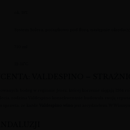
ok. 19%
System Solera, początkowo pod florą, następnie oksydacy
750 ml
12-14°C
UCENTA: VALDESPINO – STRAŻNI
nowanych bodeg w regionie Jerez, której korzenie sięgają 1264 r
ulecia, rodzina Valdespino konsekwentnie budowała swoją reputac
 sprawia, że każde
Valdespino wino
jest arcydziełem. W Winny
ANDALUZJI