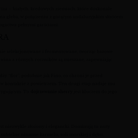
ariza – białych, kredowych ziemiach, które doskonale
zna gleba, w połączeniu z gorącym andaluzyjskim słońcem
bogactwa pełnymi garściami.
RA
nnie selekcjonowane i fermentowane, tworząc bazowe
 wina z różnych roczników są mieszane, zapewniając
y “flor”, podobnie jak Fino, co chroni je przed
, w kontakcie z powietrzem. Ten drugi etap nadaje mu
rygującym. To
dojrzewanie sherry
jest kluczem do jego
est niezwykle złożony i elegancki. Dominują tu nuty
subtelne niuanse karmelu, soli morskiej i dębu,