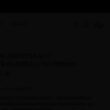
OG
KONTAKT
0
RY AMONTILLADO
RABANDISTA | VALDESPINO
00
zł
ecnie oglądających
strzostwo hiszpańskiej tradycji z
Sherry Amontillado
ndista | Valdespino
, dostępnym w
winnysklad.com
. To