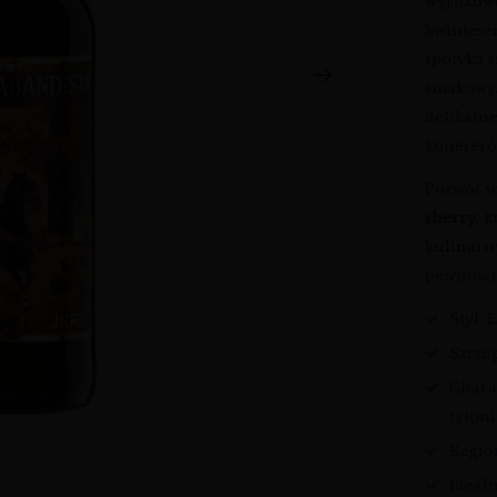
wyjątko
kwintesen
spotyka s
smakowy.
delikatne
koneseró
Pozwól s
sherry
, 
kulinarn
pewności
Styl:
Szcze
Chara
tyton
Region
Idealn