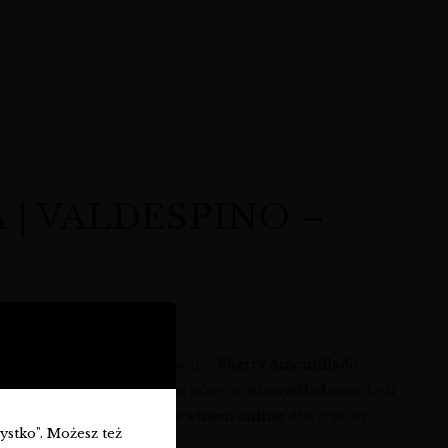
| VALDESPINO –
not z korony hiszpańskich win –
Sherry Amontillado
nsztu i pasji, którą z dumą oferuje
winnysklad.com
. Jeśli
ście swój cel. Nasz
sklep z winem online
dba o to, by
zystko". Możesz też