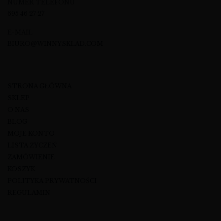
NUMER TELEFONU
695 46 27 27
E-MAIL
BIURO@WINNYSKLAD.COM
STRONA GŁÓWNA
SKLEP
O NAS
BLOG
MOJE KONTO
LISTA ŻYCZEŃ
ZAMÓWIENIE
KOSZYK
POLITYKA PRYWATNOŚCI
REGULAMIN