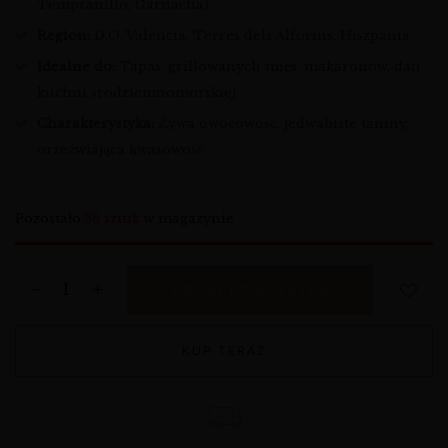
Tempranillo, Garnacha)
Region:
D.O. Valencia, Terres dels Alforins, Hiszpania
Idealne do:
Tapas, grillowanych mięs, makaronów, dań
kuchni śródziemnomorskiej
Charakterystyka:
Żywa owocowość, jedwabiste taniny,
orzeźwiająca kwasowość
Pozostało
36 sztuk
w magazynie
DODAJ DO KOSZYKA
KUP TERAZ