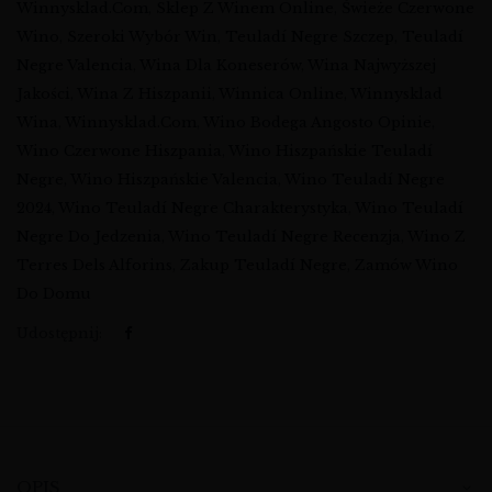
Winnysklad.com
,
Sklep Z Winem Online
,
Świeże Czerwone
Wino
,
Szeroki Wybór Win
,
Teuladí Negre Szczep
,
Teuladí
Negre Valencia
,
Wina Dla Koneserów
,
Wina Najwyższej
Jakości
,
Wina Z Hiszpanii
,
Winnica Online
,
Winnysklad
Wina
,
Winnysklad.com
,
Wino Bodega Angosto Opinie
,
Wino Czerwone Hiszpania
,
Wino Hiszpańskie Teuladí
Negre
,
Wino Hiszpańskie Valencia
,
Wino Teuladí Negre
2024
,
Wino Teuladí Negre Charakterystyka
,
Wino Teuladí
Negre Do Jedzenia
,
Wino Teuladí Negre Recenzja
,
Wino Z
Terres Dels Alforins
,
Zakup Teuladí Negre
,
Zamów Wino
Do Domu
Udostępnij:
OPIS