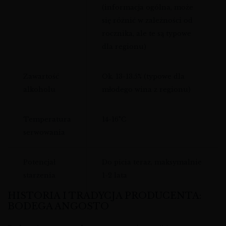
(informacja ogólna, może
się różnić w zależności od
rocznika, ale te są typowe
dla regionu)
Zawartość
Ok. 13-13.5% (typowe dla
alkoholu
młodego wina z regionu)
Temperatura
14-16°C
serwowania
Potencjał
Do picia teraz, maksymalnie
starzenia
1-2 lata
HISTORIA I TRADYCJA PRODUCENTA:
BODEGA ANGOSTO