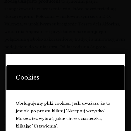
Bodega Angosto producent
to synonim pasji i
zaangażowania w tworzenie win, które odzwierciedlają
duszę regionu. Położona w malowniczym sercu D.O.
Valencia, w urokliwym subregionie Terres dels Alforins,
winiarnia Angosto jest przykładem harmonijnego
połączenia głęboko zakorzenionej tradycji z innowacyjnym
podejściem do winiarstwa. Od lat rodzina Angosto
pielęgnuje swoje winnice z niezachwianą troską,
przekazując z pokolenia na pokolenie tajniki sztuki
STRONA ZAWIERA OFERTĘ
winiarskiej. Ich filozofia opiera się na szacunku dla ziemi i
DOTYCZĄCĄ NAPOJÓW
Cookies
jej darów, co pozwala na tworzenie win o niezwykłej
ALKOHOLOWYCH I JEST
autentyczności i wyrazistości. To dzięki takiemu podejściu,
PRZEZNACZONA TYLKO DLA
OSÓB PEŁNOLETNICH.
każde
wino Bodega Angosto opinie
zbiera entuzjastyczne,
co potwierdza ich mistrzostwo. Jesteśmy dumni, że możemy
Obsługujemy pliki cookies. Jeśli uważasz, że to
Czy masz ukończone
18
lat?
oferować ich
hiszpańskie perełki winiarskie
w naszym
sklep
jest ok, po prostu kliknij "Akceptuj wszystko".
internetowy winnysklad.com
.
TAK
Możesz też wybrać, jakie chcesz ciasteczka,
TERROIR I WINNICE: SERCEM WALENCJI
klikając "Ustawienia".
NIE