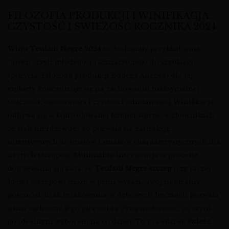
FILOZOFIA PRODUKCJI I WINIFIKACJA:
CZYSTOŚĆ I ŚWIEŻOŚĆ ROCZNIKA 2024
Wino Teuladí Negre 2024
to doskonały przykład wina
“joven”, czyli młodego, przeznaczonego do szybkiego
spożycia. Filozofia produkcji Bodega Angosto dla tej
etykiety koncentruje się na zachowaniu maksymalnej
świeżości, owocowości i czystości odmianowej. Winifikacja
odbywa się w kontrolowanej temperaturze, w zbiornikach
ze stali nierdzewnej, co pozwala na ekstrakcję
intensywnych aromatów i smaków charakterystycznych dla
użytych szczepów. Minimalna interwencja w procesie
dojrzewania sprawia, że
Teuladí Negre szczep
(czy raczej
blend szczepów) może w pełni wyrazić swój naturalny
potencjał. Brak leżakowania w dębowych beczkach pozwala
winu zachować jego pierwotną, żywą osobowość, co czyni
go idealnym wyborem na co dzień. To prawdziwe
świeże