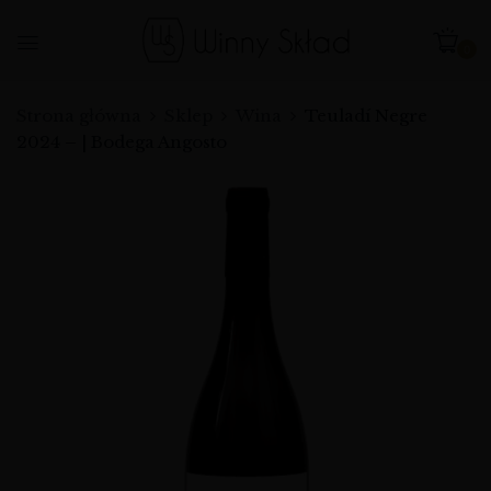
0
Strona główna
Sklep
Wina
Teuladí Negre
2024 – | Bodega Angosto