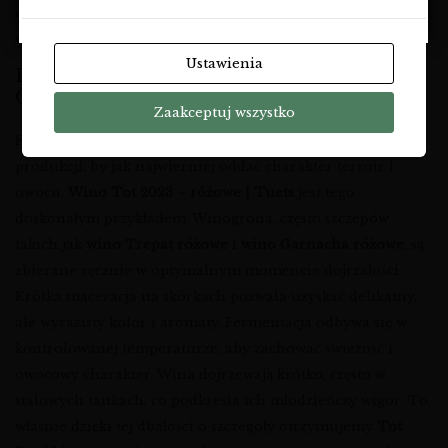
ekologiczne
jest nie tylko smaczne, ale i zdrowe. W
winnysklad.com
cenimy takie podejście.
Ustawienia
FILOZOFIA PRODUKCJI I WINIFIKACJA:
CZYSTA EKSPRESJA OWOCU
Zaakceptuj wszystko
Filozofia Tuets to minimalna interwencja w procesie
produkcji, by jak najwierniej oddać charakter terroir i
owocu.
Wino Tot 2023 – różowe | Tuets
jest tego
doskonałym przykładem. Winogrona, często szczepów
takich jak
wino Trepat różowe
i
wino Garnacha różowe
, są
zbierane ręcznie w optymalnym momencie dojrzałości.
Krótka maceracja na skórkach pozwala uzyskać delikatny,
ale wyrazisty kolor i aromaty. Fermentacja odbywa się w
kontrolowanej temperaturze, aby zachować świeżość i
owocowy charakter. Wina dojrzewają krótko, często w
stalowych tankach, co podkreśla ich młodzieńczy wigor. To
właśnie dzięki tej dbałości o szczegóły otrzymujemy
Tot