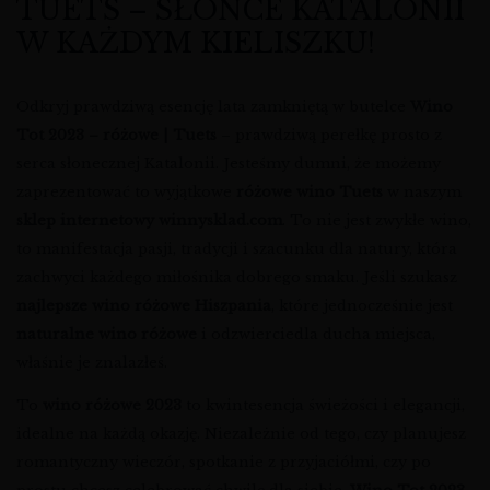
TUETS – SŁOŃCE KATALONII
W KAŻDYM KIELISZKU!
Odkryj prawdziwą esencję lata zamkniętą w butelce
Wino
Tot 2023 – różowe | Tuets
– prawdziwą perełkę prosto z
serca słonecznej Katalonii. Jesteśmy dumni, że możemy
zaprezentować to wyjątkowe
różowe wino Tuets
w naszym
sklep internetowy winnysklad.com
. To nie jest zwykłe wino,
to manifestacja pasji, tradycji i szacunku dla natury, która
zachwyci każdego miłośnika dobrego smaku. Jeśli szukasz
najlepsze wino różowe Hiszpania
, które jednocześnie jest
naturalne wino różowe
i odzwierciedla ducha miejsca,
właśnie je znalazłeś.
To
wino różowe 2023
to kwintesencja świeżości i elegancji,
idealne na każdą okazję. Niezależnie od tego, czy planujesz
romantyczny wieczór, spotkanie z przyjaciółmi, czy po