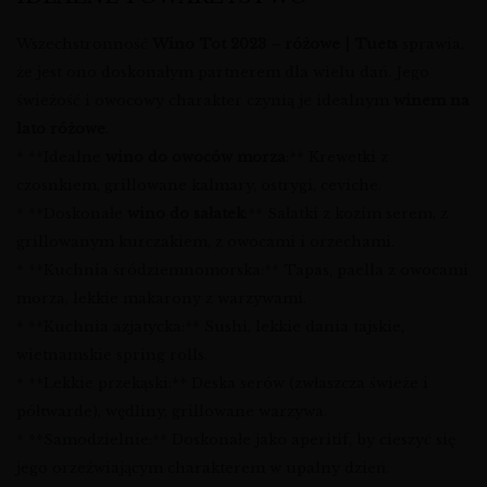
Wszechstronność
Wino Tot 2023 – różowe | Tuets
sprawia,
że jest ono doskonałym partnerem dla wielu dań. Jego
świeżość i owocowy charakter czynią je idealnym
winem na
lato różowe
.
* **Idealne
wino do owoców morza
:** Krewetki z
czosnkiem, grillowane kalmary, ostrygi, ceviche.
* **Doskonałe
wino do sałatek
:** Sałatki z kozim serem, z
grillowanym kurczakiem, z owocami i orzechami.
* **Kuchnia śródziemnomorska:** Tapas, paella z owocami
morza, lekkie makarony z warzywami.
* **Kuchnia azjatycka:** Sushi, lekkie dania tajskie,
wietnamskie spring rolls.
* **Lekkie przekąski:** Deska serów (zwłaszcza świeże i
półtwarde), wędliny, grillowane warzywa.
* **Samodzielnie:** Doskonałe jako aperitif, by cieszyć się
jego orzeźwiającym charakterem w upalny dzień.