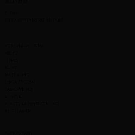
695 46 27 27
E-MAIL
BIURO@WINNYSKLAD.COM
STRONA GŁÓWNA
SKLEP
O NAS
BLOG
MOJE KONTO
LISTA ŻYCZEŃ
ZAMÓWIENIE
KOSZYK
POLITYKA PRYWATNOŚCI
REGULAMIN
ZAPRASZAMY