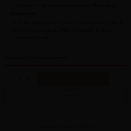
**Charakter:**
Naturalne wino różowe
,
Tuets wino
ekologiczne
**Idealne połączenie:** Aperitif, owoce morza (
wino do
owoców morza
), sałatki (
wino do sałatek
), kuchnia
śródziemnomorska.
Pozostało
36 sztuk
w magazynie
DODAJ DO KOSZYKA
KUP TERAZ
Darmowa dostawa od 360 zł