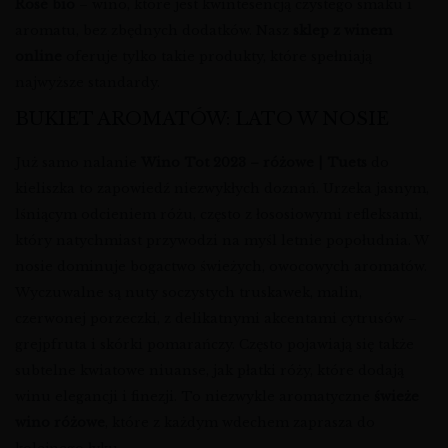
Rosé bio
– wino, które jest kwintesencją czystego smaku i
aromatu, bez zbędnych dodatków. Nasz
sklep z winem
online
oferuje tylko takie produkty, które spełniają
najwyższe standardy.
BUKIET AROMATÓW: LATO W NOSIE
Już samo nalanie
Wino Tot 2023 – różowe | Tuets
do
kieliszka to zapowiedź niezwykłych doznań. Urzeka jasnym,
lśniącym odcieniem różu, często z łososiowymi refleksami,
który natychmiast przywodzi na myśl letnie popołudnia. W
nosie dominuje bogactwo świeżych, owocowych aromatów.
Wyczuwalne są nuty soczystych truskawek, malin,
czerwonej porzeczki, z delikatnymi akcentami cytrusów –
grejpfruta i skórki pomarańczy. Często pojawiają się także
subtelne kwiatowe niuanse, jak płatki róży, które dodają
winu elegancji i finezji. To niezwykle aromatyczne
świeże
wino różowe
, które z każdym wdechem zaprasza do