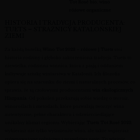
Tot Rosé bio
,
wino
różowe organiczne
HISTORIA I TRADYCJA PRODUCENTA:
TUETS – STRAŻNICY KATALOŃSKIEJ
ZIEMI
Za każdą butelką
Wino Tot 2023 – różowe | Tuets
stoi
historia rodziny i głęboko zakorzeniona tradycja. Tuets to
niewielka, rodzinna winnica, która z pasją i oddaniem
kultywuje sztukę winiarstwa w Katalonii. Ich filozofia
opiera się na szacunku do ziemi i naturalnych procesów, co
sprawia, że są czołowymi producentami
win ekologicznych
Hiszpania
. Od pokoleń przekazują sobie wiedzę o terroir,
winoroślach i metodach, które pozwalają tworzyć wina
autentyczne, pełne charakteru i odzwierciedlające
unikalny klimat regionu. Wybierając
Tuets Tot Rosé 2023
,
wybierasz nie tylko wyśmienite wino, ale także wspierasz
zrównoważone rolnictwo i prawdziwą pasję. To właśnie