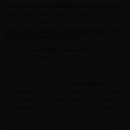
To
różowe wino z Conca de Barberà
z łatwością podniesie
rangę każdego posiłku, dodając mu lekkości i
śródziemnomorskiego słońca.
DLACZEGO WARTO WYBRAĆ WINO TOT
2023 – RÓŻOWE | TUETS?
Wybierając
Wino Tot 2023 – różowe | Tuets
, decydujesz się
na coś więcej niż tylko butelkę wina. Decydujesz się na:
**Autentyczność:** Wino stworzone z pasją i szacunkiem
dla natury, odzwierciedlające unikalne terroir Katalonii.
**Jakość Ekologiczną:** To
wino różowe organiczne
,
produkowane z winogron uprawianych bez użycia chemii,
co gwarantuje czystość smaku i dbałość o środowisko.
**Niezapomniane Doznania:** Świeży, owocowy bukiet i
orzeźwiający smak, idealny na każdą okazję.
**Wsparcie Rodzinnej Tradycji:** Kupując to wino,
wspierasz małych producentów, którzy z pokolenia na