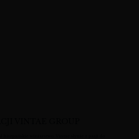
CJI VINTAE GROUP
 hiszpańskie winiarstwo. Vintae słynie z pasji do