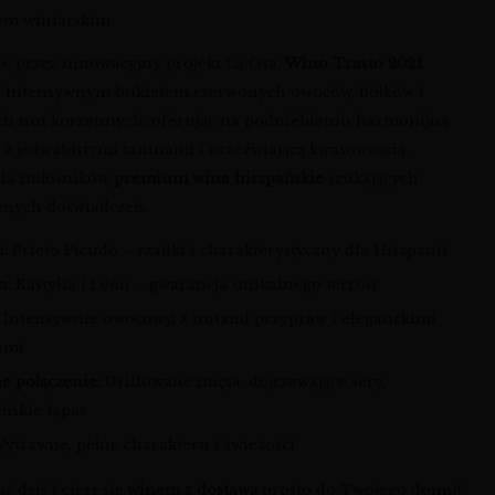
em winiarskim.
e przez innowacyjny projekt La Osa,
Wino Trasto 2021
 intensywnym bukietem czerwonych owoców, fiołków i
ch nut korzennych, oferując na podniebieniu harmonijną
 z jedwabistymi taninami i orzeźwiającą kwasowością.
dla miłośników
premium wina hiszpańskie
szukających
znych doświadczeń.
p:
Prieto Picudo – rzadki i charakterystyczny dla Hiszpanii
n:
Kastylia i León – gwarancja unikalnego terroir
Intensywnie owocowy, z nutami przypraw i eleganckimi
ami
e połączenie:
Grillowane mięsa, dojrzewające sery,
ańskie tapas
ytrawne, pełne charakteru i świeżości
 dziś i ciesz się
winem z dostawą
prosto do Twojego domu!