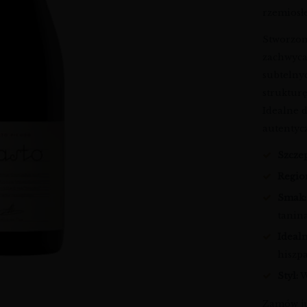
rzemiosł
Stworzon
zachwyca
subtelny
strukturę
Idealne 
autentyc
Szcze
Regio
Smak:
tanin
Idealn
hiszp
Styl:
W
Zamów już