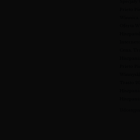
Specjały
Prieto P
Winnica
Oferta W
Hiszpańs
Internet
Cena
,
Tr
Hiszpani
Prieto P
Winnysk
Trasto 2
Hiszpani
Hiszpani
Udostępni