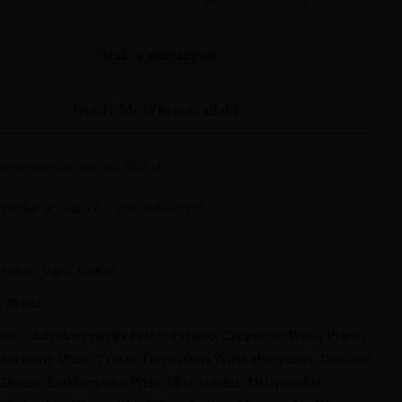
Brak w magazynie
Notify Me When Available
armowa dostawa od 360 zł
syłka: w ciągu 3-7 dni roboczych
atador_94F6-639D8
a:
Wina
ków:
Charakterystyka Prieto Picudo
,
Czerwone Wino Prieto
zerwone Wino Trasto
,
Degustacja Wina Hiszpania
,
Dostawa
 Domu
,
Ekskluzywne Wina Hiszpańskie
,
Hiszpańskie