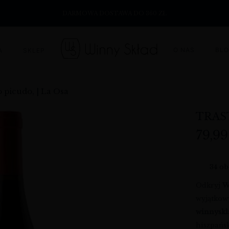
DARMOWA DOSTAWA DO 360 ZŁ
O NAS
BL
A
SKLEP
o picudo, | La Osa
TRAST
79,9
34
ob
Odkryj
W
wyjątkowy
winnysk
hiszpańsk