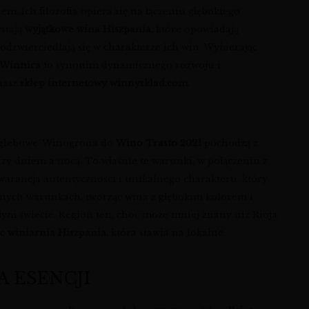
m. Ich filozofia opiera się na łączeniu głębokiego
stają
wyjątkowe wina Hiszpania
, które opowiadają
 odzwierciedlają się w charakterze ich win. Wybierając
 Winnica
to synonim dynamicznego rozwoju i
 nasz
sklep internetowy winnysklad.com
.
i glebowe. Winogrona do
Wino Trasto 2021
pochodzą z
y dniem a nocą. To właśnie te warunki, w połączeniu z
warancja autentyczności i unikalnego charakteru, który
cznych warunkach, tworząc wina z głębokim kolorem i
ałym świecie. Region ten, choć może mniej znany niż Rioja
ąc
winiarnia Hiszpania
, która stawia na lokalne
A ESENCJI