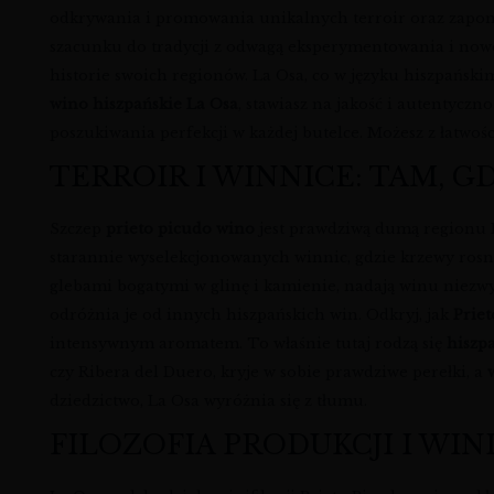
odkrywania i promowania unikalnych terroir oraz zapo
szacunku do tradycji z odwagą eksperymentowania i nowo
historie swoich regionów. La Osa, co w języku hiszpańskim
wino hiszpańskie La Osa
, stawiasz na jakość i autentyczn
poszukiwania perfekcji w każdej butelce. Możesz z łatwoś
TERROIR I WINNICE: TAM, G
Szczep
prieto picudo wino
jest prawdziwą dumą regionu K
starannie wyselekcjonowanych winnic, gdzie krzewy rosn
glebami bogatymi w glinę i kamienie, nadają winu niezwy
odróżnia je od innych hiszpańskich win. Odkryj, jak
Priet
intensywnym aromatem. To właśnie tutaj rodzą się
hiszpa
czy Ribera del Duero, kryje w sobie prawdziwe perełki, a
dziedzictwo, La Osa wyróżnia się z tłumu.
FILOZOFIA PRODUKCJI I WIN