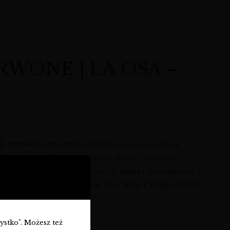
RWONE | LA OSA –
we
czerwone wino Prieto Picudo
to esencja tradycji
dumą prezentujemy ten klejnot, który z pewnością
to propozycja, która zaskoczy Cię głębią i charakterem. To
ują
wina czerwone Hiszpania
. Nasz
sklep z winem online
zystko". Możesz też