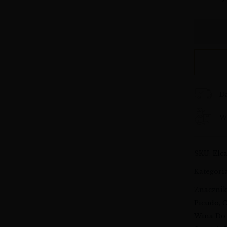
D
Wy
SKU:
Elc
Kategori
Znaczni
Picudo
,
C
Wina Do