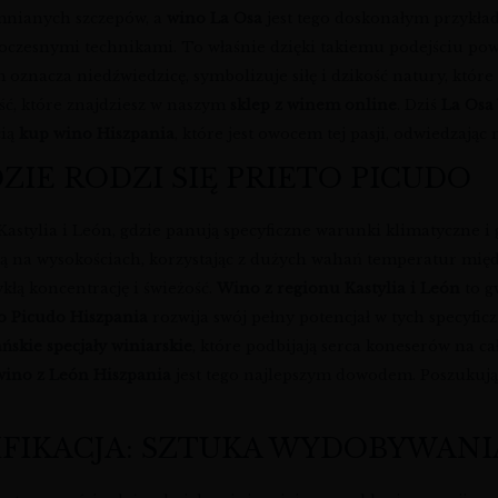
mnianych szczepów, a
wino La Osa
jest tego doskonałym przykłade
czesnymi technikami. To właśnie dzięki takiemu podejściu pow
 oznacza niedźwiedzicę, symbolizuje siłę i dzikość natury, które
ość, które znajdziesz w naszym
sklep z winem online
. Dziś
La Osa
cią
kup wino Hiszpania
, które jest owocem tej pasji, odwiedzając
DZIE RODZI SIĘ PRIETO PICUDO
astylia i León, gdzie panują specyficzne warunki klimatyczne 
ą na wysokościach, korzystając z dużych wahań temperatur międz
kłą koncentrację i świeżość.
Wino z regionu Kastylia i León
to g
o Picudo Hiszpania
rozwija swój pełny potencjał w tych specyfi
ńskie specjały winiarskie
, które podbijają serca koneserów na c
wino z León Hiszpania
jest tego najlepszym dowodem. Poszukuj
IFIKACJA: SZTUKA WYDOBYWANI