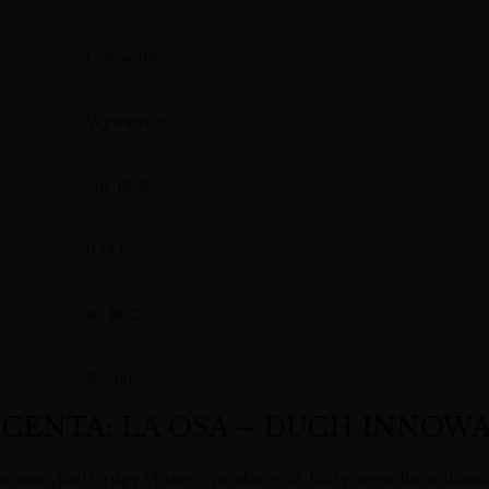
Czerwone
Wytrawne
Ok. 13.5%
0,75 L
16-18°C
3-7 lat
UCENTA: LA OSA – DUCH INNOWA
innowacyjnej Grupy Vintae – producenta, który zrewolucjonizował