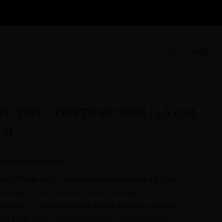
OG
KONTAKT
0
O 2021 – PRIETO PICUDO, | LA OSA
9
zł
ecnie oglądających
ino Trasto 2021 – prieto picudo, czerwone | La Osa
,
 klejnot z serca Kastylii i León, dostępny w
lad.com
. To
czerwone wino Prieto Picudo
to esencja
iej pasji, łącząca głęboką tradycję z nowoczesnym