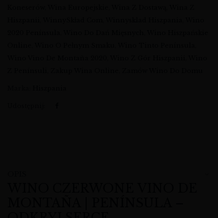
Koneserów
,
Wina Europejskie
,
Wina Z Dostawą
,
Wina Z
Hiszpanii
,
WinnySkład Com
,
Winnysklad Hiszpania
,
Wino
2020 Península
,
Wino Do Dań Mięsnych
,
Wino Hiszpańskie
Online
,
Wino O Pełnym Smaku
,
Wino Tinto Península
,
Wino Vino De Montaña 2020
,
Wino Z Gór Hiszpanii
,
Wino
Z Penínsuli
,
Zakup Wina Online
,
Zamów Wino Do Domu
Marka:
Hiszpania
Udostępnij:
OPIS
WINO CZERWONE VINO DE
MONTAÑA | PENÍNSULA –
ODKRYJ SERCE