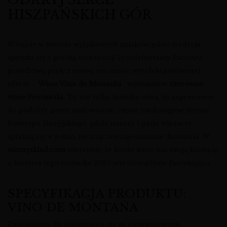
HISZPAŃSKICH GÓR
Witajcie w świecie wyjątkowych smaków, gdzie tradycja
spotyka się z górską świeżością! Przedstawiamy Państwu
prawdziwą perłę z naszej starannie wyselekcjonowanej
oferty –
Wino Vino de Montaña
, wyśmienite
czerwone
wino Península
. To nie tylko butelka wina, to zaproszenie
do podróży przez malownicze, często niedostępne tereny
Półwyspu Iberyjskiego, gdzie natura i pasja winiarzy
splatają się w jedno, tworząc niezapomniane doznania. W
winnysklad.com
wierzymy, że każde wino ma swoją historię,
a historia tego rocznika 2020 jest szczególnie fascynująca.
SPECYFIKACJA PRODUKTU:
VINO DE MONTAÑA
Zapraszamy do zapoznania się ze szczegółowymi