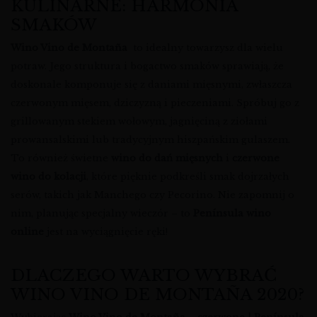
KULINARNE: HARMONIA
SMAKÓW
Wino Vino de Montaña
to idealny towarzysz dla wielu
potraw. Jego struktura i bogactwo smaków sprawiają, że
doskonale komponuje się z daniami mięsnymi, zwłaszcza
czerwonym mięsem, dziczyzną i pieczeniami. Spróbuj go z
grillowanym stekiem wołowym, jagnięciną z ziołami
prowansalskimi lub tradycyjnym hiszpańskim gulaszem.
To również świetne
wino do dań mięsnych
i
czerwone
wino do kolacji
, które pięknie podkreśli smak dojrzałych
serów, takich jak Manchego czy Pecorino. Nie zapomnij o
nim, planując specjalny wieczór – to
Península wino
online
jest na wyciągnięcie ręki!
DLACZEGO WARTO WYBRAĆ
WINO VINO DE MONTAÑA 2020?