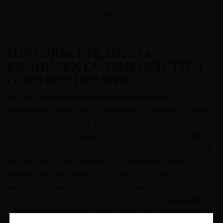
Korek
Naturalny
HISTORIA I TRADYCJA
PRODUCENTA: DZIEDZICTWO
GÓRSKICH WINNIC
Za każdą butelką
Península wino czerwone
stoi
wielopokoleniowa tradycja i głębokie zrozumienie ziemi.
Choć nazwa “Península” jest szeroka, winiarze stojący za
tym projektem to pasjonaci, którzy przez lata doskonalili
sztukę uprawy winorośli w trudnych, górskich warunkach.
Ich winiarnie, często ukryte wśród skalistych zboczy, są
świadectwem wytrwałości i szacunku dla natury. Od
pokoleń przekazują sobie wiedzę o tym, jak wydobyć z
owoców to, co najlepsze, czerpiąc z bogactwa
hiszpańskiej
tradycji winiarskiej
. To właśnie dzięki nim możemy dziś