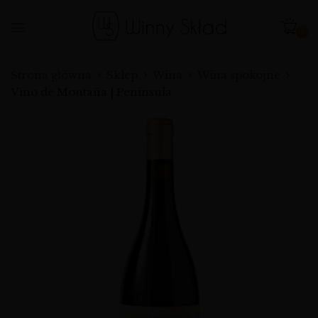
0
Strona główna
Sklep
Wina
Wina spokojne
Vino de Montaña | Península