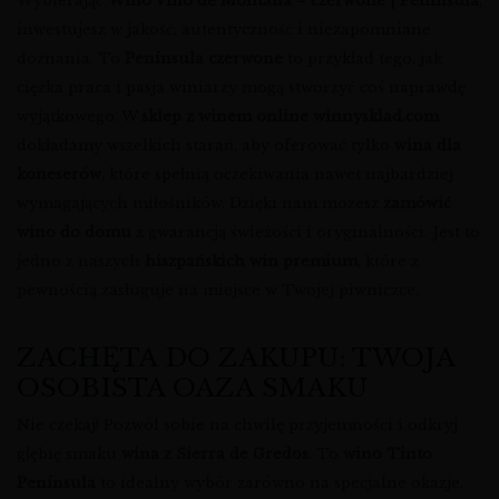
Wybierając
Wino Vino de Montaña – czerwone | Península
,
inwestujesz w jakość, autentyczność i niezapomniane
doznania. To
Península czerwone
to przykład tego, jak
ciężka praca i pasja winiarzy mogą stworzyć coś naprawdę
wyjątkowego. W
sklep z winem online
winnysklad.com
dokładamy wszelkich starań, aby oferować tylko
wina dla
koneserów
, które spełnią oczekiwania nawet najbardziej
wymagających miłośników. Dzięki nam możesz
zamówić
wino do domu
z gwarancją świeżości i oryginalności. Jest to
jedno z naszych
hiszpańskich win premium
, które z
pewnością zasługuje na miejsce w Twojej piwniczce.
ZACHĘTA DO ZAKUPU: TWOJA
OSOBISTA OAZA SMAKU
Nie czekaj! Pozwól sobie na chwilę przyjemności i odkryj
głębię smaku
wina z Sierra de Gredos
. To
wino Tinto
Península
to idealny wybór zarówno na specjalne okazje,