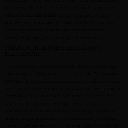
kwiatowych – białych kwiatów, akacji, a nawet delikatnych
nut ziołowych. Całość uzupełniają charakterystyczne dla
wino Albariño Rías Baixas
akcenty mineralne i lekko
słonawe, przypominające morską bryzę. To harmonijne
połączenie sprawia, że
białe wino rocznik 2024
jest
niezwykle pociągające i zachęcające do degustacji.
SMAK I STRUKTURA: RZEŚKOŚĆ I
ELEGANCJA
Na podniebieniu
Albariño Pescuda 2024
prezentuje się z
równą elegancją i świeżością, co w aromacie. To
Albariño
wytrawne
, które zachwyca orzeźwiającą, żywą kwasowością,
doskonale zbalansowaną z bogactwem owocowych smaków.
Wyczuwalne są te same nuty cytrusowe i owocowe, które
dominowały w bukiecie, wzbogacone o wyraźną
mineralność i delikatny słony akcent, który pozostaje na
długim, przyjemnym finiszu. Struktura wina jest średnio
treściwa, z jedwabistą teksturą, która sprawia, że każdy łyk