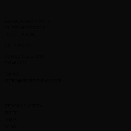
A&M KOMMA SP. Z O.O.
UL. EWANGELICKA 6
20-075 LUBLIN
NIP: 7123512474
NUMER TELEFONU
695 46 27 27
E-MAIL
BIURO@WINNYSKLAD.COM
STRONA GŁÓWNA
SKLEP
O NAS
BLOG