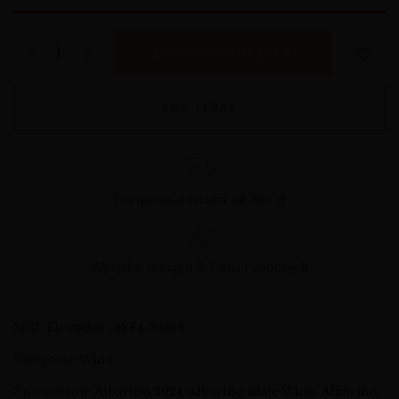
DODAJ DO KOSZYKA
KUP TERAZ
Darmowa dostawa od 360 zł
Wysyłka: w ciągu 3-7 dni roboczych
SKU:
Elcatador_8EF4-50398
Kategoria:
Wina
Znaczników:
Albariño 2024
,
Albariño Białe Wino
,
Albariño