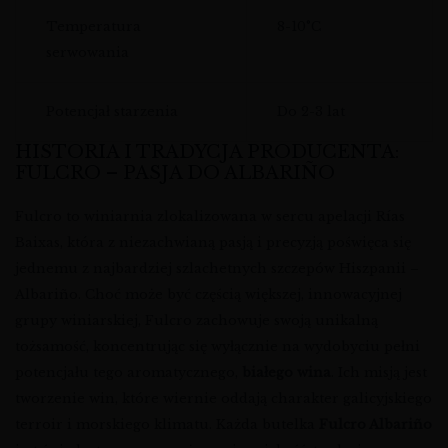
Temperatura
8-10°C
serwowania
Potencjał starzenia
Do 2-3 lat
HISTORIA I TRADYCJA PRODUCENTA:
FULCRO – PASJA DO ALBARIÑO
Fulcro to winiarnia zlokalizowana w sercu apelacji Rías
Baixas, która z niezachwianą pasją i precyzją poświęca się
jednemu z najbardziej szlachetnych szczepów Hiszpanii –
Albariño. Choć może być częścią większej, innowacyjnej
grupy winiarskiej, Fulcro zachowuje swoją unikalną
tożsamość, koncentrując się wyłącznie na wydobyciu pełni
potencjału tego aromatycznego,
białego wina
. Ich misją jest
tworzenie win, które wiernie oddają charakter galicyjskiego
terroir i morskiego klimatu. Każda butelka
Fulcro Albariño