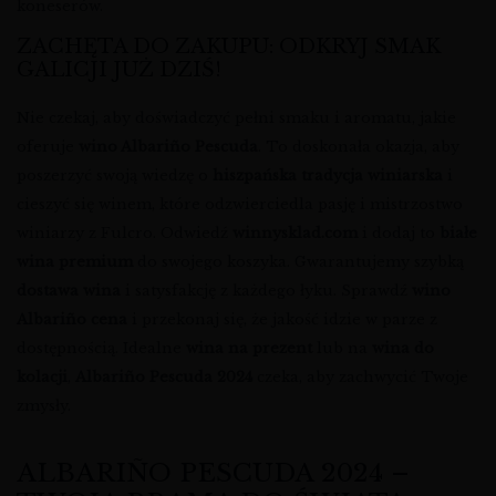
koneserów.
ZACHĘTA DO ZAKUPU: ODKRYJ SMAK
GALICJI JUŻ DZIŚ!
Nie czekaj, aby doświadczyć pełni smaku i aromatu, jakie
oferuje
wino Albariño Pescuda
. To doskonała okazja, aby
poszerzyć swoją wiedzę o
hiszpańska tradycja winiarska
i
cieszyć się winem, które odzwierciedla pasję i mistrzostwo
winiarzy z Fulcro. Odwiedź
winnysklad.com
i dodaj to
białe
wina premium
do swojego koszyka. Gwarantujemy szybką
dostawa wina
i satysfakcję z każdego łyku. Sprawdź
wino
Albariño cena
i przekonaj się, że jakość idzie w parze z
dostępnością. Idealne
wina na prezent
lub na
wina do
kolacji
,
Albariño Pescuda 2024
czeka, aby zachwycić Twoje
zmysły.
ALBARIÑO PESCUDA 2024 –