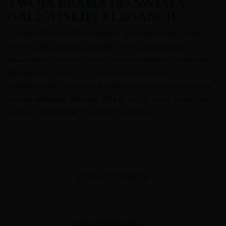
TWOJA BRAMA DO ŚWIATA
GALICYJSKIEJ ELEGANCJI
To
wino Albariño Rías Baixas
to prawdziwy skarb, który
łączy w sobie rześkość morskiej bryzy z bogactwem
słonecznych owoców, oferując niezapomniane doznania.
Niezależnie od tego, czy jesteś doświadczonym
sommelierem, czy dopiero rozpoczynasz swoją przygodę z
winem,
Albariño Pescuda 2024
to wybór, który zawsze się
obroni, dostarczając czystej przyjemności.
ZOBACZ TAKŻE
Brak w magazynie