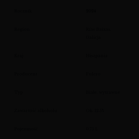
Rocznik
2024
Region
Rías Baixas,
Galicja
Kraj
Hiszpania
Producent
Fulcro
Typ
Białe, wytrawne
Zawartość alkoholu
Ok. 12.5%
Pojemność
0.75 L