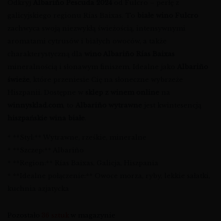
Odkryj
Albariño Pescuda 2024
od Fulcro – perłę z
galicyjskiego regionu Rías Baixas. To
białe wino Fulcro
zachwyca swoją niezwykłą świeżością, intensywnymi
aromatami cytrusów i białych owoców, a także
charakterystyczną dla
wino Albariño Rías Baixas
mineralnością i słonawym finiszem. Idealne jako
Albariño
świeże
, które przeniesie Cię na słoneczne wybrzeże
Hiszpanii. Dostępne w
sklep z winem online
na
winnysklad.com
, to
Albariño wytrawne
jest kwintesencją
hiszpańskie wina białe
.
* **Styl:** Wytrawne, rześkie, mineralne
* **Szczep:** Albariño
* **Region:** Rías Baixas, Galicja, Hiszpania
* **Idealne połączenie:** Owoce morza, ryby, lekkie sałatki,
kuchnia azjatycka
Pozostało
36 sztuk
w magazynie