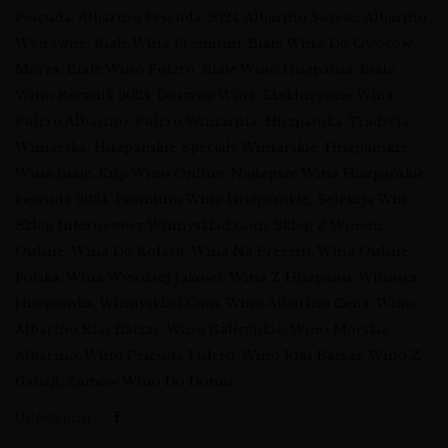
Pescuda
,
Albariño Pescuda 2024
,
Albariño Świeże
,
Albariño
Wytrawne
,
Białe Wina Premium
,
Białe Wino Do Owoców
Morza
,
Białe Wino Fulcro
,
Białe Wino Hiszpania
,
Białe
Wino Rocznik 2024
,
Dostawa Wina
,
Ekskluzywne Wina
,
Fulcro Albariño
,
Fulcro Winiarnia
,
Hiszpańska Tradycja
Winiarska
,
Hiszpańskie Specjały Winiarskie
,
Hiszpańskie
Wina Białe
,
Kup Wino Online
,
Najlepsze Wina Hiszpańskie
,
Pescuda 2024
,
Premium Wina Hiszpańskie
,
Selekcja Win
,
Sklep Internetowy Winnysklad.com
,
Sklep Z Winem
Online
,
Wina Do Kolacji
,
Wina Na Prezent
,
Wina Online
Polska
,
Wina Wysokiej Jakości
,
Wina Z Hiszpanii
,
Winnica
Hiszpańska
,
Winnysklad.com
,
Wino Albariño Cena
,
Wino
Albariño Rías Baixas
,
Wino Galicyjskie
,
Wino Morskie
Albariño
,
Wino Pescuda Fulcro
,
Wino Rías Baixas
,
Wino Z
Galicji
,
Zamów Wino Do Domu
Udostępnij: