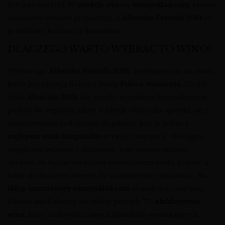
lub jako aperitif. W
selekcja win
na
winnysklad.com
, zawsze
znajdziesz idealne propozycje, a
Albariño Pescuda 2024
to
prawdziwy kulinarny kameleon.
DLACZEGO WARTO WYBRAĆ TO WINO?
Wybierając
Albariño Pescuda 2024
, decydujesz się na wino,
które jest esencją Galicji i dumą
Fulcro winiarnia
. To nie
tylko
Albariño 2024
, ale przede wszystkim doświadczenie –
podróż do regionu, gdzie tradycja winiarska spotyka się z
nowoczesnym podejściem do jakości. Jest to jedno z
najlepsze wina hiszpańskie
w swojej kategorii, oferujące
wyjątkową świeżość i złożoność. Jego uniwersalność
sprawia, że będzie idealnym towarzyszem wielu potraw, a
także doskonałym winem do samodzielnej degustacji. Na
sklep internetowy winnysklad.com
dbamy o to, aby nasi
klienci mieli dostęp do takich perełek. To
ekskluzywne
wina
, które zadowolą nawet najbardziej wymagających