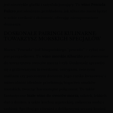
jest niezwykle gładki i satysfakcjonujący. To
wino Pescuda
Fulcro
jest idealnym przykładem, jak Albariño może łączyć
w sobie rześkość i złożoność, oferując niezapomniane
doznania.
DOSKONAŁE PAIRINGI KULINARNE:
TOWARZYSZ MORSKICH SPECJAŁÓW
Nazwa “Pescuda” (od hiszpańskiego “pescado” – ryba) nie
jest przypadkowa. To
wino morskie Albariño
jest stworzone
do towarzystwa owoców morza i ryb. Doskonale sprawdzi
się z grillowanymi krewetkami, ostrygami, świeżymi
małżami czy pieczonym dorszem. Jego rześka kwasowość i
mineralność idealnie przełamują bogactwo smaków
morskich, tworząc harmonijne połączenie. To także
fantastyczne
białe wino do owoców morza
, sałatek, lekkich
dań z drobiu, a także kuchni azjatyckiej, zwłaszcza sushi i
sashimi. Spróbuj go również z delikatnymi serami kozimi