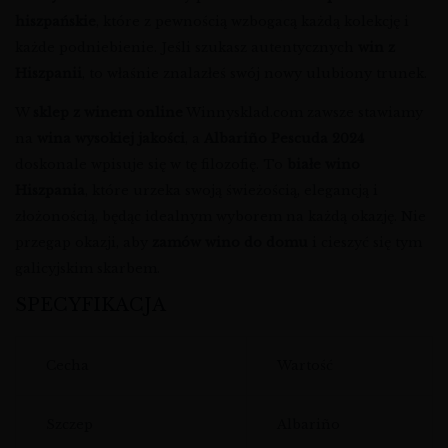
hiszpańskie
, które z pewnością wzbogacą każdą kolekcję i
każde podniebienie. Jeśli szukasz autentycznych
win z
Hiszpanii
, to właśnie znalazłeś swój nowy ulubiony trunek.
W
sklep z winem online
Winnysklad.com zawsze stawiamy
na
wina wysokiej jakości
, a
Albariño Pescuda 2024
doskonale wpisuje się w tę filozofię. To
białe wino
Hiszpania
, które urzeka swoją świeżością, elegancją i
złożonością, będąc idealnym wyborem na każdą okazję. Nie
przegap okazji, aby
zamów wino do domu
i cieszyć się tym
galicyjskim skarbem.
SPECYFIKACJA
Cecha
Wartość
Szczep
Albariño