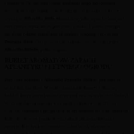
i smaków. Producent unika nadmiernego stosowania
beczek, aby nie maskować delikatnych niuansów, które
czynią to
Albariño białe wino
tak wyjątkowym. Celem jest
stworzenie wina, które jest żywe, rześkie i pełne energii,
idealnie odzwierciedlając charakter młodego rocznika
Pescuda 2024
. Ten proces gwarantuje, że otrzymujemy
Albariño świeże
, pełne wigoru.
BUKIET AROMATÓW: ZAPACH
ATLANTYKU I LETNIEGO OGRODU
Pierwszy kontakt z
Albariño Pescuda 2024
to prawdziwa
uczta dla zmysłów. W nosie dominuje bogaty i złożony
bukiet, który natychmiast przenosi nas na wybrzeże Galicji.
Wyczuwalne są intensywne nuty cytrusów – soczystej
cytryny, limonki i grejpfruta, przeplatające się z aromatami
białych owoców pestkowych, takich jak brzoskwinia i
morela. Nie brakuje również subtelnych akcentów