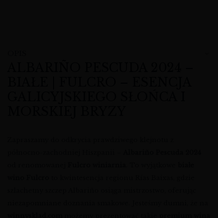
OPIS
ALBARIÑO PESCUDA 2024 –
BIAŁE | FULCRO – ESENCJA
GALICYJSKIEGO SŁOŃCA I
MORSKIEJ BRYZY
Zapraszamy do odkrycia prawdziwego klejnotu z
północno-zachodniej Hiszpanii –
Albariño Pescuda 2024
od renomowanej
Fulcro winiarnia
. To wyjątkowe
białe
wino Fulcro
to kwintesencja regionu Rías Baixas, gdzie
szlachetny szczep Albariño osiąga mistrzostwo, oferując
niezapomniane doznania smakowe. Jesteśmy dumni, że na
winnysklad.com
możemy prezentować takie
premium wina