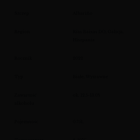
Szczep
Albariño
Region
Rías Baixas DO, Galicja,
Hiszpania
Rocznik
2022
Typ
Białe, Wytrawne
Zawartość
ok. 12.5-13.0%
alkoholu
Pojemność
0.75L