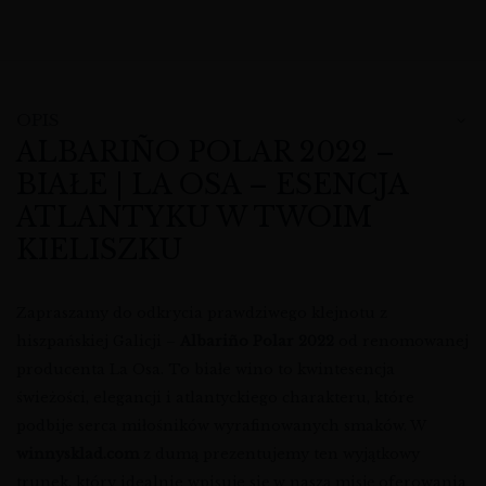
OPIS
ALBARIÑO POLAR 2022 –
BIAŁE | LA OSA – ESENCJA
ATLANTYKU W TWOIM
KIELISZKU
Zapraszamy do odkrycia prawdziwego klejnotu z
hiszpańskiej Galicji –
Albariño Polar 2022
od renomowanej
producenta La Osa. To białe wino to kwintesencja
świeżości, elegancji i atlantyckiego charakteru, które
podbije serca miłośników wyrafinowanych smaków. W
winnysklad.com
z dumą prezentujemy ten wyjątkowy
trunek, który idealnie wpisuje się w naszą misję oferowania