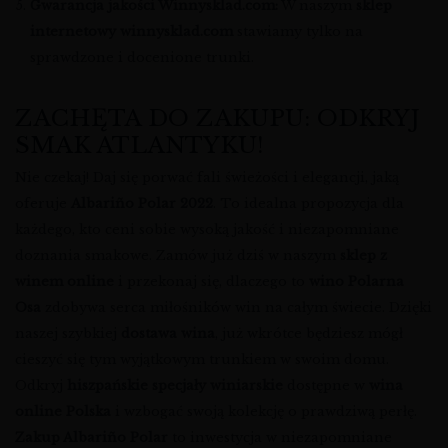
Gwarancja jakości Winnysklad.com:
W naszym
sklep
internetowy winnysklad.com
stawiamy tylko na
sprawdzone i docenione trunki.
ZACHĘTA DO ZAKUPU: ODKRYJ
SMAK ATLANTYKU!
Nie czekaj! Daj się porwać fali świeżości i elegancji, jaką
oferuje
Albariño Polar 2022
. To idealna propozycja dla
każdego, kto ceni sobie wysoką jakość i niezapomniane
doznania smakowe. Zamów już dziś w naszym
sklep z
winem online
i przekonaj się, dlaczego to
wino Polarna
Osa
zdobywa serca miłośników win na całym świecie. Dzięki
naszej szybkiej
dostawa wina
, już wkrótce będziesz mógł
cieszyć się tym wyjątkowym trunkiem w swoim domu.
Odkryj
hiszpańskie specjały winiarskie
dostępne w
wina
online Polska
i wzbogać swoją kolekcję o prawdziwą perłę.
Zakup Albariño Polar
to inwestycja w niezapomniane