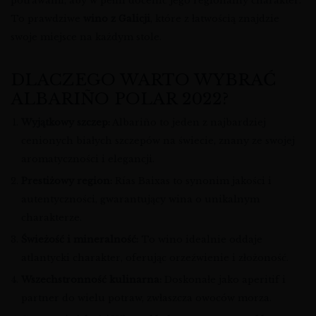
potrawami, aby w pełni docenić jego regionalny charakter.
To prawdziwe
wino z Galicji
, które z łatwością znajdzie
swoje miejsce na każdym stole.
DLACZEGO WARTO WYBRAĆ
ALBARIÑO POLAR 2022?
Wyjątkowy szczep:
Albariño to jeden z najbardziej
cenionych białych szczepów na świecie, znany ze swojej
aromatyczności i elegancji.
Prestiżowy region:
Rías Baixas to synonim jakości i
autentyczności, gwarantujący wina o unikalnym
charakterze.
Świeżość i mineralność:
To wino idealnie oddaje
atlantycki charakter, oferując orzeźwienie i złożoność.
Wszechstronność kulinarna:
Doskonałe jako aperitif i
partner do wielu potraw, zwłaszcza owoców morza.