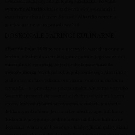
świeżości, zachęcając do kolejnego kieliszka. To
wino
wytrawne Albariño
, które zachwyca swoją elegancją i
wyrazistym charakterem. Sprawdź
Albariño opinie
, a
przekonasz się, że to prawdziwy hit!
DOSKONAŁE PAIRINGI KULINARNE
Albariño Polar 2022
to wino niezwykle wszechstronne w
kuchni, idealne do szerokiej gamy potraw. Jego świeżość i
mineralność sprawiają, że jest to doskonałe
wino do
owoców morza
. Wyobraź sobie połączenie tego Albariño z
grillowanymi krewetkami, ostrygami, świeżymi małżami
czy sushi – to prawdziwa poezja smaku! Ale to nie wszystko.
Świetnie sprawdzi się również z lekkimi sałatkami, kozim
serem, białymi rybami pieczonymi w ziołach, a nawet z
delikatnym drobiem. Jest to także idealny aperitif, który
doskonale przygotuje podniebienie na dalsze kulinarne
doznania. Warto spróbować go z tradycyjnymi galicyjskimi