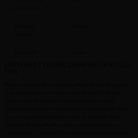
Temperatura
8-10°C
serwowania
Potencjał
2-4 lata
starzenia
Producent
La Osa
HISTORIA I TRADYCJA PRODUCENTA LA
OSA
Winnica La Osa, choć może nie jest tak głośna jak giganci,
to prawdziwy skarb w regionie Rías Baixas. Jej filozofia
opiera się na głębokim szacunku do ziemi i tradycji,
połączonym z nowoczesnym podejściem do winifikacji. La
Osa, co w języku hiszpańskim oznacza “Niedźwiedzica”,
symbolizuje siłę, związek z naturą i opiekę nad tym, co
najcenniejsze – winoroślą. To właśnie ta
winnica La Osa
z