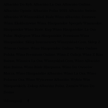
Albariño Do Ryb
,
Albariño La Osa
,
Albariño Online
,
Albariño Opinie
,
Albariño Polar 2022
,
Albariño Świeże
,
Albariño W Winnysklad
,
Białe Wino Albariño
,
Dostawa
Wina
,
Ekskluzywne Wina
,
Hiszpańskie Specjały Winiarskie
,
Hiszpańskie Wino Białe
,
Kup Wino Hiszpańskie
,
La Osa
Polar
,
Najlepsze Wina Hiszpańskie
,
Premium Wina
Hiszpańskie
,
Sklep Internetowy Winnysklad.com
,
Sklep Z
Winem Online
,
Wina Hiszpańskie Online
,
Wina Online
Polska
,
Wina Premium Online
,
Wina Z Galicji
,
Wina Z Rías
Baixas
,
Winnica La Osa
,
Winnysklad.com
,
Wino Albariño
Rías Baixas
,
Wino Białe Hiszpania
,
Wino Do Owoców
Morza
,
Wino Hiszpańskie Albariño
,
Wino La Osa
,
Wino
Polarna Osa
,
Wino Wytrawne Albariño
,
Wybór Win
Hiszpańskich
,
Zakup Albariño Polar
,
Zamów Wino Do
Domu
Udostępnij: