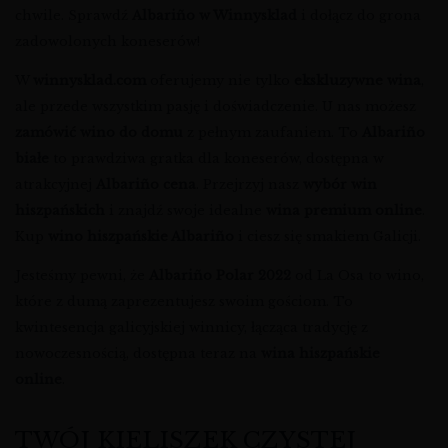
chwile. Sprawdź
Albariño w Winnysklad
i dołącz do grona
zadowolonych koneserów!
W
winnysklad.com
oferujemy nie tylko
ekskluzywne wina
,
ale przede wszystkim pasję i doświadczenie. U nas możesz
zamówić wino do domu
z pełnym zaufaniem. To
Albariño
białe
to prawdziwa gratka dla koneserów, dostępna w
atrakcyjnej
Albariño cena
. Przejrzyj nasz
wybór win
hiszpańskich
i znajdź swoje idealne
wina premium online
.
Kup
wino hiszpańskie Albariño
i ciesz się smakiem Galicji.
Jesteśmy pewni, że
Albariño Polar 2022
od La Osa to wino,
które z dumą zaprezentujesz swoim gościom. To
kwintesencja galicyjskiej winnicy, łącząca tradycję z
nowoczesnością, dostępna teraz na
wina hiszpańskie
online
.
TWÓJ KIELISZEK CZYSTEJ