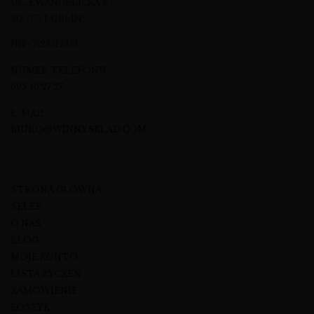
UL. EWANGELICKA 6
20-075 LUBLIN
NIP: 7123512474
NUMER TELEFONU
695 46 27 27
E-MAIL
BIURO@WINNYSKLAD.COM
STRONA GŁÓWNA
SKLEP
O NAS
BLOG
MOJE KONTO
LISTA ŻYCZEŃ
ZAMÓWIENIE
KOSZYK