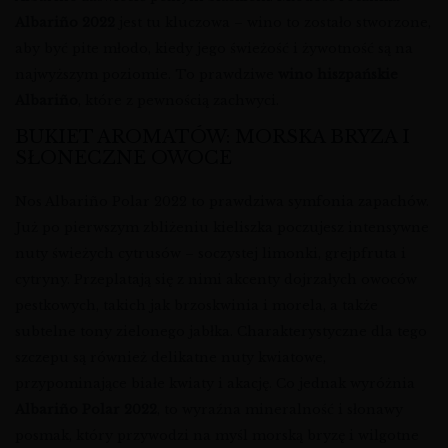
Albariño 2022
jest tu kluczowa – wino to zostało stworzone,
aby być pite młodo, kiedy jego świeżość i żywotność są na
najwyższym poziomie. To prawdziwe
wino hiszpańskie
Albariño
, które z pewnością zachwyci.
BUKIET AROMATÓW: MORSKA BRYZA I
SŁONECZNE OWOCE
Nos Albariño Polar 2022 to prawdziwa symfonia zapachów.
Już po pierwszym zbliżeniu kieliszka poczujesz intensywne
nuty świeżych cytrusów – soczystej limonki, grejpfruta i
cytryny. Przeplatają się z nimi akcenty dojrzałych owoców
pestkowych, takich jak brzoskwinia i morela, a także
subtelne tony zielonego jabłka. Charakterystyczne dla tego
szczepu są również delikatne nuty kwiatowe,
przypominające białe kwiaty i akację. Co jednak wyróżnia
Albariño Polar 2022
, to wyraźna mineralność i słonawy
posmak, który przywodzi na myśl morską bryzę i wilgotne