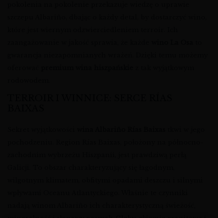
pokolenia na pokolenie przekazuje wiedzę o uprawie
szczepu Albariño, dbając o każdy detal, by dostarczyć wino,
które jest wiernym odzwierciedleniem terroir. Ich
zaangażowanie w jakość sprawia, że każde
wino La Osa
to
gwarancja niezapomnianych wrażeń. Dzięki temu możemy
oferować
premium wina hiszpańskie
z tak wyjątkowym
rodowodem.
TERROIR I WINNICE: SERCE RÍAS
BAIXAS
Sekret wyjątkowości
wina Albariño Rías Baixas
tkwi w jego
pochodzeniu. Region Rías Baixas, położony na północno-
zachodnim wybrzeżu Hiszpanii, jest prawdziwą perłą
Galicji. To obszar charakteryzujący się łagodnym,
wilgotnym klimatem, obfitymi opadami deszczu i silnymi
wpływami Oceanu Atlantyckiego. Właśnie te czynniki
nadają winom Albariño ich charakterystyczną świeżość,