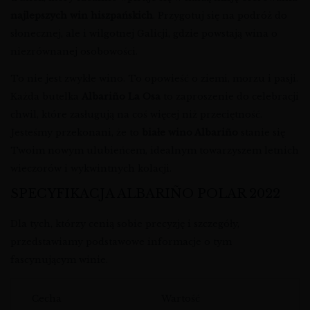
najlepszych win hiszpańskich
. Przygotuj się na podróż do
słonecznej, ale i wilgotnej Galicji, gdzie powstają wina o
niezrównanej osobowości.
To nie jest zwykłe wino. To opowieść o ziemi, morzu i pasji.
Każda butelka
Albariño La Osa
to zaproszenie do celebracji
chwil, które zasługują na coś więcej niż przeciętność.
Jesteśmy przekonani, że to
białe wino Albariño
stanie się
Twoim nowym ulubieńcem, idealnym towarzyszem letnich
wieczorów i wykwintnych kolacji.
SPECYFIKACJA ALBARIÑO POLAR 2022
Dla tych, którzy cenią sobie precyzję i szczegóły,
przedstawiamy podstawowe informacje o tym
fascynującym winie.
Cecha
Wartość