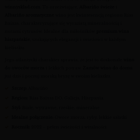
winnysklad.com
. To orzeźwiające,
Albariño świeże
i
Albariño aromatyczne
wino jest kwintesencją regionu Rías
Baixas, charakteryzujące się wyrazistą mineralnością i
nutami cytrusów. Idealne dla miłośników
premium wina
hiszpańskie
, szukających elegancji i świeżości w każdym
kieliszku.
Jego atlantycki charakter sprawia, że jest to doskonałe
wino
do owoców morza
i lekkich potraw.
Zamów wino do domu
już dziś i poczuj morską bryzę w swoim kieliszku.
Szczep:
Albariño
Region:
Rías Baixas DO, Galicja, Hiszpania
Styl:
Białe, wytrawne, rześkie, mineralne
Idealne połączenie:
Owoce morza, ryby, lekkie sałatki
Rocznik:
2022 – pełen świeżości i witalności