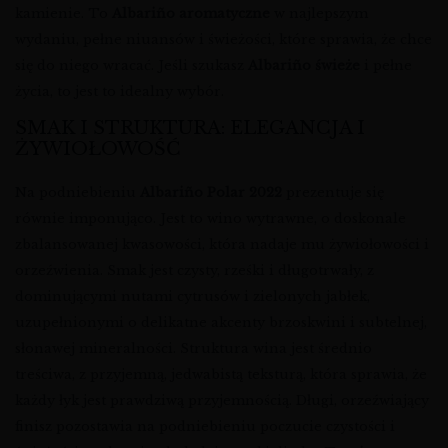
kamienie. To
Albariño aromatyczne
w najlepszym
wydaniu, pełne niuansów i świeżości, które sprawia, że chce
się do niego wracać. Jeśli szukasz
Albariño świeże
i pełne
życia, to jest to idealny wybór.
SMAK I STRUKTURA: ELEGANCJA I
ŻYWIOŁOWOŚĆ
Na podniebieniu
Albariño Polar 2022
prezentuje się
równie imponująco. Jest to wino wytrawne, o doskonale
zbalansowanej kwasowości, która nadaje mu żywiołowości i
orzeźwienia. Smak jest czysty, rześki i długotrwały, z
dominującymi nutami cytrusów i zielonych jabłek,
uzupełnionymi o delikatne akcenty brzoskwini i subtelnej,
słonawej mineralności. Struktura wina jest średnio
treściwa, z przyjemną, jedwabistą teksturą, która sprawia, że
każdy łyk jest prawdziwą przyjemnością. Długi, orzeźwiający
finisz pozostawia na podniebieniu poczucie czystości i