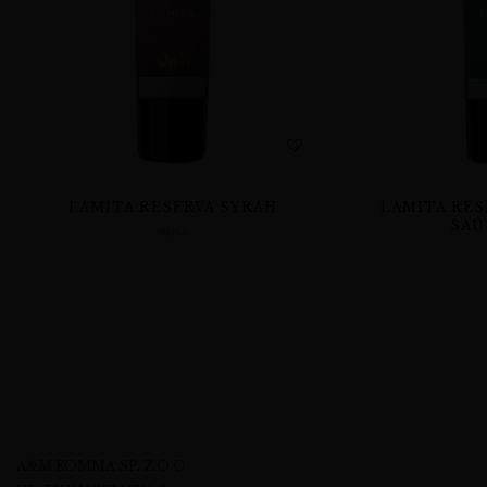
LAMITA RESERVA SYRAH
LAMITA RES
SAU
WINA
A&M KOMMA SP. Z O.O.