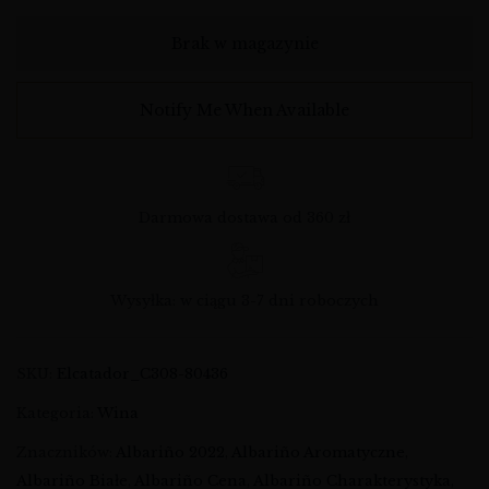
Brak w magazynie
Notify Me When Available
Darmowa dostawa od 360 zł
Wysyłka: w ciągu 3-7 dni roboczych
SKU:
Elcatador_C308-80436
Kategoria:
Wina
Znaczników:
Albariño 2022
,
Albariño Aromatyczne
,
Albariño Białe
,
Albariño Cena
,
Albariño Charakterystyka
,