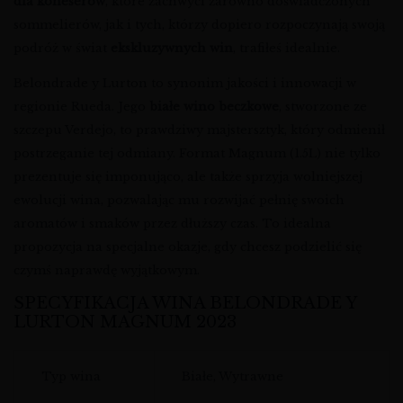
dla koneserów
, które zachwyci zarówno doświadczonych
sommelierów, jak i tych, którzy dopiero rozpoczynają swoją
podróż w świat
ekskluzywnych win
, trafiłeś idealnie.
Belondrade y Lurton to synonim jakości i innowacji w
regionie Rueda. Jego
białe wino beczkowe
, stworzone ze
szczepu Verdejo, to prawdziwy majstersztyk, który odmienił
postrzeganie tej odmiany. Format Magnum (1.5L) nie tylko
prezentuje się imponująco, ale także sprzyja wolniejszej
ewolucji wina, pozwalając mu rozwijać pełnię swoich
aromatów i smaków przez dłuższy czas. To idealna
propozycja na specjalne okazje, gdy chcesz podzielić się
czymś naprawdę wyjątkowym.
SPECYFIKACJA WINA BELONDRADE Y
LURTON MAGNUM 2023
Typ wina
Białe, Wytrawne