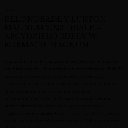
OPIS
BELONDRADE Y LURTON
MAGNUM 2023 | BIAŁE –
ARCYDZIEŁO RUEDY W
FORMACIE MAGNUM
Zapraszamy do odkrycia prawdziwej perły wśród
białych
win hiszpańskich
–
Belondrade y Lurton Magnum 2023
. To
nie jest po prostu wino, to manifestacja elegancji,
złożoności i tradycji, zamknięta w majestatycznej butelce
Magnum, która sama w sobie jest obietnicą
niezapomnianych wrażeń. W naszym
sklepie z winem
online
,
winnysklad.com
, z dumą prezentujemy to
wyjątkowe
wino z Ruedy
, które stanowi kwintesencję tego,
co najlepsze w hiszpańskim winiarstwie. Jeśli szukasz
wina