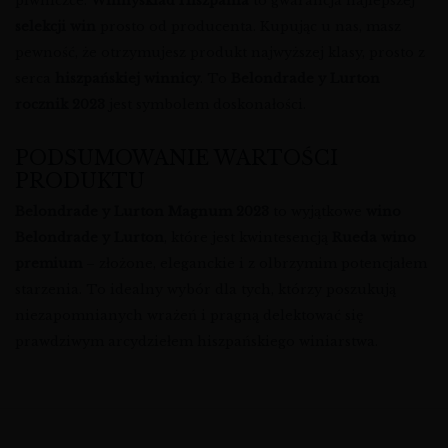
piwniczce.
Winnysklad Hiszpania
to gwarancja najlepszej
selekcji win
prosto od producenta. Kupując u nas, masz
pewność, że otrzymujesz produkt najwyższej klasy, prosto z
serca
hiszpańskiej winnicy
. To
Belondrade y Lurton
rocznik 2023
jest symbolem doskonałości.
PODSUMOWANIE WARTOŚCI
PRODUKTU
Belondrade y Lurton Magnum 2023
to wyjątkowe
wino
Belondrade y Lurton
, które jest kwintesencją
Rueda wino
premium
– złożone, eleganckie i z olbrzymim potencjałem
starzenia. To idealny wybór dla tych, którzy poszukują
niezapomnianych wrażeń i pragną delektować się
prawdziwym arcydziełem hiszpańskiego winiarstwa.