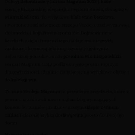
Odkryj
Belondrade y Lurton Magnum 2023 | białe
–
esencję hiszpańskiej elegancji z regionu Rueda, dostępną w
winnysklad.com
. To wyjątkowe
białe wino beczkowe
,
stworzone ze szlachetnego szczepu Verdejo, zachwyca swoją
złożonością i bogactwem aromatów. Dojrzewanie w
beczkach z dębu francuskiego nadaje mu niezwykłą
strukturę i kremową teksturę, czyniąc je jednym z
najbardziej poszukiwanych
premium win hiszpańskich
.
Format Magnum (1.5L) podkreśla jego prestiż i sprzyja
długowieczności, idealnie nadając się na wyjątkowe okazje i
do
kolekcji win
.
To
wino Verdejo Magnum
to prawdziwe arcydzieło, które z
pewnością zadowoli nawet najbardziej wymagających
koneserów. Zamów już dziś w naszym
sklepie z winem
online
i ciesz się szybką
dostawą wina
prosto do Twojego
domu.
Najważniejsze cechy: