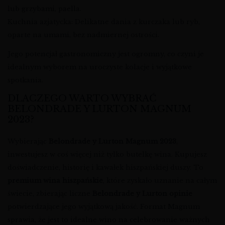
lub grzybami, paella.
Kuchnia azjatycka: Delikatne dania z kurczaka lub ryb,
oparte na umami, bez nadmiernej ostrości.
Jego potencjał gastronomiczny jest ogromny, co czyni je
idealnym wyborem na uroczyste kolacje i wyjątkowe
spotkania.
DLACZEGO WARTO WYBRAĆ
BELONDRADE Y LURTON MAGNUM
2023?
Wybierając
Belondrade y Lurton Magnum 2023
,
inwestujesz w coś więcej niż tylko butelkę wina. Kupujesz
doświadczenie, historię i kawałek hiszpańskiej duszy. To
premium wina hiszpańskie
, które zyskało uznanie na całym
świecie, zbierając liczne
Belondrade y Lurton opinie
potwierdzające jego wyjątkową jakość. Format Magnum
sprawia, że jest to idealne wino na celebrowanie ważnych