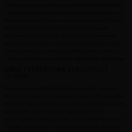
świeżymi akcentami zielonego jabłka i białych kwiatów. W
miarę napowietrzania pojawiają się bardziej dojrzałe nuty
brzoskwini i moreli, a także charakterystyczne dla Verdejo
akcenty anyżu, kopru włoskiego i ziołowe niuanse.
Beczkowe starzenie dodaje eleganckich warstw wanilii,
prażonych orzechów, tostów i delikatnej brioszki. Całość
tworzy harmonijny i intrygujący bukiet, który świadczy o
wysokiej jakości i potencjale tego
wina Verdejo starzonego
.
SMAK I STRUKTURA: ELEGANCJA I
GŁĘBIA
Na podniebieniu
Belondrade y Lurton białe
jest pełne,
kremowe i jednocześnie zaskakująco świeże. Ma doskonałą
strukturę, która łączy bogactwo smaku z żywą kwasowością,
nadającą mu długowieczność i dynamikę. Smak
odzwierciedla aromaty, oferując nuty dojrzałych owoców,
subtelne akcenty dębu i wyraźną mineralność, która jest