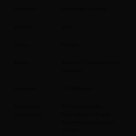
Producent
Belondrade y Lurton
Rocznik
2023
Szczep
Verdejo
Region
Rueda D.O., Kastylia i León,
Hiszpania
Pojemność
1.5L (Magnum)
Fermentacja
W beczkach z dębu
i dojrzewanie
francuskiego, z długim
dojrzewaniem na osadzie
(sur lie)