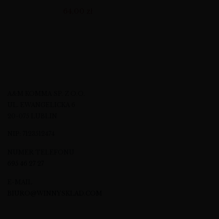
64,00
zł
A&M KOMMA SP. Z O.O.
UL. EWANGELICKA 6
20-075 LUBLIN
NIP: 7123512474
NUMER TELEFONU
695 46 27 27
E-MAIL
BIURO@WINNYSKLAD.COM