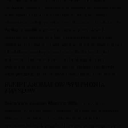
zbierane ręcznie z najstarszych winnic, a następnie
delikatnie tłoczone. Fermentacja odbywa się spontanicznie
w beczkach z dębu francuskiego, co jest kluczowym
elementem nadającym winu jego złożoność i strukturę. To
Verdejo z beczki
dojrzewa następnie przez około 8-9
miesięcy na osadzie (sur lie), z regularnym batonnage
(mieszaniem osadu), co wzbogaca wino o kremową teksturę
i dodatkowe warstwy aromatyczne. Każda beczka jest
traktowana indywidualnie, a do finalnego kupażu
wybierane są tylko najlepsze partie. Efektem jest
Rueda
wino premium
, które zachwyca swoją głębią i harmonią.
BUKIET AROMATÓW: SYMPHONIA
ZMYSŁÓW
Belondrade y Lurton Magnum 2023
to wino, które
zaprasza do sensorycznej podróży. W nosie jest niezwykle
złożone i ewoluujące. Początkowo dominują nuty
cytrusowe, takie jak grejpfrut i cytryna, przeplatające się ze