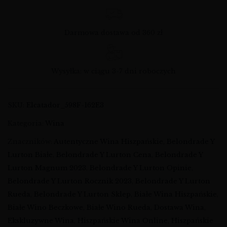
Darmowa dostawa od 360 zł
Wysyłka: w ciągu 3-7 dni roboczych
SKU:
Elcatador_598F-162E3
Kategoria:
Wina
Znaczników:
Autentyczne Wina Hiszpańskie
,
Belondrade Y
Lurton Białe
,
Belondrade Y Lurton Cena
,
Belondrade Y
Lurton Magnum 2023
,
Belondrade Y Lurton Opinie
,
Belondrade Y Lurton Rocznik 2023
,
Belondrade Y Lurton
Rueda
,
Belondrade Y Lurton Sklep
,
Białe Wina Hiszpańskie
,
Białe Wino Beczkowe
,
Białe Wino Rueda
,
Dostawa Wina
,
Ekskluzywne Wina
,
Hiszpańskie Wina Online
,
Hiszpańskie