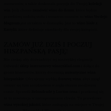
momentów, a także doskonała pozycja do Twojej
kolekcji
win
. Jeśli chcesz
zamówić wino do domu
, które będzie
prawdziwą ozdobą stołu i tematem rozmów, to
wino Verdejo
Magnum
jest strzałem w dziesiątkę. Jest to
wino białe z
Kastylii
, które definiuje standardy dla swojej kategorii.
ZAMÓW JUŻ DZIŚ I POCZUJ
HISZPAŃSKĄ PASJĘ!
Nie czekaj, aby doświadczyć tej niezwykłej elegancji.
Odwiedź
sklep internetowy winnysklad.com
i dołącz do
grona koneserów, którzy doceniają
autentyczne wina
hiszpańskie
. Oferujemy szybką
dostawę wina
, abyś mógł
cieszyć się tym arcydziełem w najkrótszym możliwym
czasie. Sprawdź
Belondrade y Lurton cena
i przekonaj się,
że to inwestycja w niezapomniane chwile. To prawdziwe
wina wysokiej jakości
, które zasługują na miejsce w Twojej