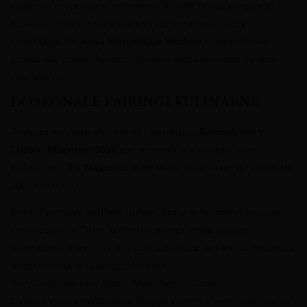
znakiem rozpoznawczym win z Ruedy. Długi, elegancki
finisz pozostawia na języku wrażenie złożoności i
satysfakcji. To
wino hiszpańskie Verdejo
to prawdziwa
gratka dla podniebienia, idealnie zbalansowane i pełne
charakteru.
DOSKONAŁE PAIRINGI KULINARNE
Z uwagi na swoją złożoność i strukturę,
Belondrade y
Lurton Magnum 2023
jest niezwykle wszechstronne
kulinarnie. To
Magnum białe wino
doskonale sprawdzi się
jako towarzysz:
Ryby: Pieczony halibut, turbot, dorsz w kremowym sosie.
Owoce morza: Duże krewetki, przegrzebki, homar.
Białe mięsa: Pieczony kurczak z ziołami, delikatna cielęcina,
wieprzowina w sosie grzybowym.
Sery: Dojrzałe sery kozie, Manchego, Comté.
Dania z ryżu i makaronu: Bogate risotto z owocami morza