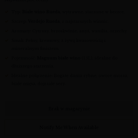
Typ:
Białe wino Rueda
, wytrawne, starzone w beczce.
Szczep:
Verdejo Rueda
, z najstarszych winnic.
Aromaty: Cytrusy, brzoskwinie, anyż, wanilia, orzechy.
Smak: Pełny, kremowy, z żywą kwasowością i
mineralnym finiszem.
Pojemność:
Magnum białe wino
(1.5L), idealne do
dłuższego starzenia.
Idealne połączenie: Bogate dania rybne, owoce morza,
białe mięsa, dojrzałe sery.
Brak w magazynie
Notify Me When Available