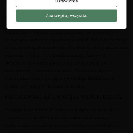
Ustawienia
Kontynentalny klimat charakteryzuje się gorącymi dniami
i chłodnymi nocami, co sprzyja powolnemu dojrzewaniu
Zaakceptuj wszystko
winogron, zachowując ich świeżość i kwasowość,
jednocześnie rozwijając bogactwo aromatów. Winnice
Belondrade y Lurton, często składające się ze starych
krzewów, są położone na wysokości około 700-800 metrów
n.p.m. na ubogich, kamienistych glebach z dużą zawartością
wapienia i żwiru. Te warunki zmuszają krzewy do
głębokiego zapuszczania korzeni, co przekłada się na
koncentrację i mineralność wina. To właśnie w tym
środowisku rodzi się wyjątkowe
Verdejo Rueda
, które
zyskuje swój niepowtarzalny charakter.
FILOZOFIA PRODUKCJI I WINIFIKACJA
Filozofia Belondrade y Lurton to połączenie tradycji z
innowacją, z naciskiem na minimalną interwencję i
maksymalne wyrażenie terroir. Winogrona Verdejo są