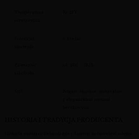
Temperatura
10-12°C
serwowania
Potencjał
5-10+ lat
starzenia
Zawartość
ok. 13.0 – 13.5%
alkoholu
Styl
Bogate, złożone, mineralne,
z eleganckimi nutami
beczkowymi
HISTORIA I TRADYCJA PRODUCENTA
Historia winiarni Belondrade y Lurton to opowieść o wizji