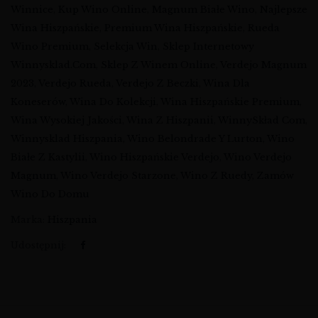
Winnice
,
Kup Wino Online
,
Magnum Białe Wino
,
Najlepsze
Wina Hiszpańskie
,
Premium Wina Hiszpańskie
,
Rueda
Wino Premium
,
Selekcja Win
,
Sklep Internetowy
Winnysklad.com
,
Sklep Z Winem Online
,
Verdejo Magnum
2023
,
Verdejo Rueda
,
Verdejo Z Beczki
,
Wina Dla
Koneserów
,
Wina Do Kolekcji
,
Wina Hiszpańskie Premium
,
Wina Wysokiej Jakości
,
Wina Z Hiszpanii
,
WinnySkład Com
,
Winnysklad Hiszpania
,
Wino Belondrade Y Lurton
,
Wino
Białe Z Kastylii
,
Wino Hiszpańskie Verdejo
,
Wino Verdejo
Magnum
,
Wino Verdejo Starzone
,
Wino Z Ruedy
,
Zamów
Wino Do Domu
Marka:
Hiszpania
Udostępnij: