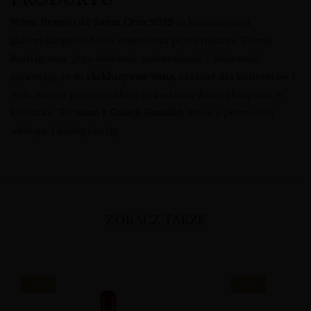
Wino Branco de Santa Cruz 2022
to kwintesencja
galicyjskiego Godello, stworzona przez mistrza Telmo
Rodrígueza. Jego świeżość, mineralność i złożoność
sprawiają, że to
ekskluzywne wina
, idealne dla koneserów i
tych, którzy pragną odkryć prawdziwą duszę Hiszpanii w
kieliszku. To
wino z Galicji Godello
, które z pewnością
wzbogaci każdą okazję.
ZOBACZ TAKŻE
-16%
-16%