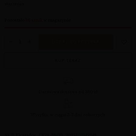
starzenia.
Pozostało
36 sztuk
w magazynie
DODAJ DO KOSZYKA
KUP TERAZ
Darmowa dostawa od 360 zł
Wysyłka: w ciągu 3-7 dni roboczych
SKU:
Elcatador_CF79-38433_20251113142248