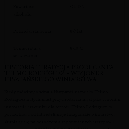
Zawartość
Ok. 13%
alkoholu
Potencjał starzenia
3-7 lat
Temperatura
8-10°C
serwowania
HISTORIA I TRADYCJA PRODUCENTA:
TELMO RODRÍGUEZ – WIZJONER
HISZPAŃSKIEGO WINIARSTWA
Kiedy mówimy o
wina z Hiszpanii
, nazwisko Telmo
Rodríguez natychmiast przychodzi na myśl jako synonim
innowacji i szacunku dla terroir. Telmo Rodríguez to
postać, która od lat redefiniuje hiszpańskie winiarstwo,
skupiając się na odrodzeniu zapomnianych szczepów i