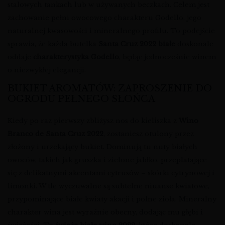
stalowych tankach lub w używanych beczkach. Celem jest
zachowanie pełni owocowego charakteru Godello, jego
naturalnej kwasowości i mineralnego profilu. To podejście
sprawia, że każda butelka
Santa Cruz 2022 białe
doskonale
oddaje
charakterystyka Godello
, będąc jednocześnie winem
o niezwykłej elegancji.
BUKIET AROMATÓW: ZAPROSZENIE DO
OGRODU PEŁNEGO SŁOŃCA
Kiedy po raz pierwszy zbliżysz nos do kieliszka z
Wino
Branco de Santa Cruz 2022
, zostaniesz otulony przez
złożony i urzekający bukiet. Dominują tu nuty białych
owoców, takich jak gruszka i zielone jabłko, przeplatające
się z delikatnymi akcentami cytrusów – skórki cytrynowej i
limonki. W tle wyczuwalne są subtelne niuanse kwiatowe,
przypominające białe kwiaty akacji i polne zioła. Mineralny
charakter wina jest wyraźnie obecny, dodając mu głębi i