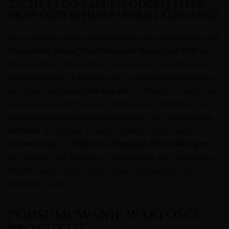
ZACHĘTA DO ZAKUPU: ODKRYJ SMAK
PRAWDZIWEJ HISZPAŃSKIEJ ELEGANCJI
Nie przegapcie szansy na degustację tego niezwykłego wina.
Winnysklad poleca
Wino Branco de Santa Cruz 2022
jako
idealny wybór dla każdego, kto poszukuje autentycznego
smaku Hiszpanii w kieliszku. Czy to na
wina na prezent
, czy
do własnej, prywatnej
kolekcja win
, to Godello z Valdeorras
z pewnością spełni Państwa oczekiwania. Odwiedźcie nasz
sklep internetowy winnysklad.com
już dziś i
zamów wino
do domu
, korzystając z naszej szybkiej i bezpiecznej
dostawa wina
. To
białe wino Hiszpania Telmo Rodríguez
jest dostępne dla Państwa na wyciągnięcie ręki. Czekamy na
Państwa zamówienie, abyście mogli doświadczyć tej
galicyjskiej magii.
PODSUMOWANIE WARTOŚCI
PRODUKTU