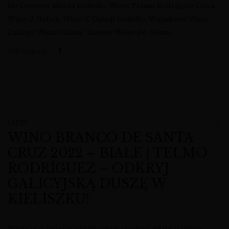
Do Owoców Morza Godello
,
Wino Telmo Rodríguez Cena
,
Wino Z Galicji
,
Wino Z Galicji Godello
,
Wyjątkowe Wina
,
Zakupy Wina Online
,
Zamów Wino Do Domu
Udostępnij:
OPIS
WINO BRANCO DE SANTA
CRUZ 2022 – BIAŁE | TELMO
RODRÍGUEZ – ODKRYJ
GALICYJSKĄ DUSZĘ W
KIELISZKU!
Witajcie w świecie wyjątkowych smaków, gdzie tradycja