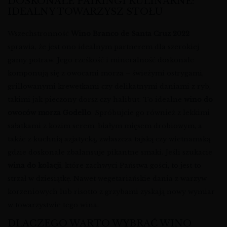
DOSKONAŁE PAIRINGI KULINARNE:
IDEALNY TOWARZYSZ STOŁU
Wszechstronność
Wino Branco de Santa Cruz 2022
sprawia, że jest ono idealnym partnerem dla szerokiej
gamy potraw. Jego rześkość i mineralność doskonale
komponują się z owocami morza – świeżymi ostrygami,
grillowanymi krewetkami czy delikatnymi daniami z ryb,
takimi jak pieczony dorsz czy halibut. To idealne
wino do
owoców morza Godello
. Spróbujcie go również z lekkimi
sałatkami z kozim serem, białym mięsem drobiowym, a
także z kuchnią azjatycką, zwłaszcza tajską czy wietnamską,
gdzie doskonale zbalansuje pikantne smaki. Jeśli szukacie
wina do kolacji
, które zachwyci Państwa gości, to jest to
strzał w dziesiątkę. Nawet wegetariańskie dania z warzyw
korzeniowych lub risotto z grzybami zyskają nowy wymiar
w towarzystwie tego wina.
DLACZEGO WARTO WYBRAĆ WINO