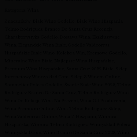
Kategoria:
Wina
Znaczników:
Białe Wino Godello
,
Białe Wino Hiszpania
Telmo Rodríguez
,
Branco De Santa Cruz Recenzja
,
Charakterystyka Godello
,
Dostawa Wina
,
Ekskluzywne
Wina
,
Eleganckie Wina Białe
,
Godello Valdeorras
,
Hiszpańskie Białe Wino
,
Kolekcja Win
,
Kremowe Godello
,
Mineralne Wino Białe
,
Najlepsze Wina Hiszpańskie
,
Premium Wina Hiszpańskie
,
Santa Cruz 2022 Białe
,
Sklep
Internetowy Winnysklad.com
,
Sklep Z Winem Online
,
Sommelier Poleca Godello
,
Świeże Białe Wino 2022
,
Telmo
Rodríguez Branco De Santa Cruz
,
Telmo Rodríguez Wino
,
Wina Do Kolacji
,
Wina Na Prezent
,
Wina Od Producenta
,
Wina Premium Online
,
Wina Telmo Rodríguez Sklep
,
Wina Valdeorras Online
,
Wina Z Hiszpanii
,
Winnica
Hiszpańska
,
Winnica Telmo Rodríguez
,
Winnysklad Poleca
,
Winnysklad.com
,
Wino Branco De Santa Cruz 2022
,
Wino