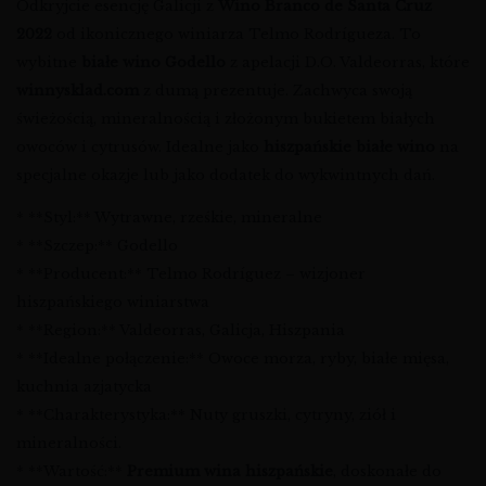
Odkryjcie esencję Galicji z
Wino Branco de Santa Cruz
2022
od ikonicznego winiarza Telmo Rodrígueza. To
wybitne
białe wino Godello
z apelacji D.O. Valdeorras, które
winnysklad.com
z dumą prezentuje. Zachwyca swoją
świeżością, mineralnością i złożonym bukietem białych
owoców i cytrusów. Idealne jako
hiszpańskie białe wino
na
specjalne okazje lub jako dodatek do wykwintnych dań.
* **Styl:** Wytrawne, rześkie, mineralne
* **Szczep:** Godello
* **Producent:** Telmo Rodríguez – wizjoner
hiszpańskiego winiarstwa
* **Region:** Valdeorras, Galicja, Hiszpania
* **Idealne połączenie:** Owoce morza, ryby, białe mięsa,
kuchnia azjatycka
* **Charakterystyka:** Nuty gruszki, cytryny, ziół i
mineralności.
* **Wartość:**
Premium wina hiszpańskie
, doskonałe do