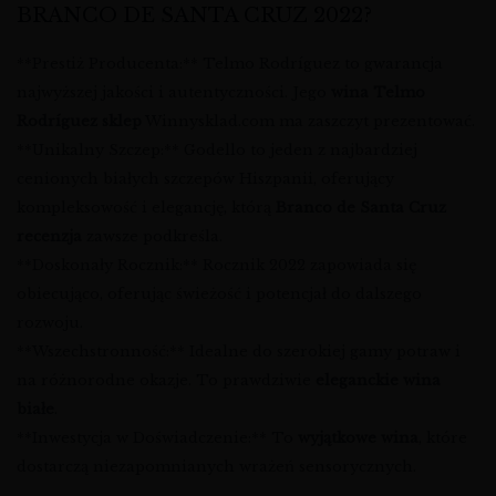
BRANCO DE SANTA CRUZ 2022?
**Prestiż Producenta:** Telmo Rodríguez to gwarancja
najwyższej jakości i autentyczności. Jego
wina Telmo
Rodríguez sklep
Winnysklad.com ma zaszczyt prezentować.
**Unikalny Szczep:** Godello to jeden z najbardziej
cenionych białych szczepów Hiszpanii, oferujący
kompleksowość i elegancję, którą
Branco de Santa Cruz
recenzja
zawsze podkreśla.
**Doskonały Rocznik:** Rocznik 2022 zapowiada się
obiecująco, oferując świeżość i potencjał do dalszego
rozwoju.
**Wszechstronność:** Idealne do szerokiej gamy potraw i
na różnorodne okazje. To prawdziwie
eleganckie wina
białe
.
**Inwestycja w Doświadczenie:** To
wyjątkowe wina
, które
dostarczą niezapomnianych wrażeń sensorycznych.