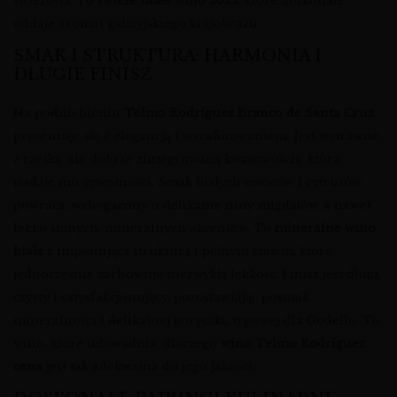
świeżości. To
świeże białe wino 2022
, które doskonale
oddaje aromat galicyjskiego krajobrazu.
SMAK I STRUKTURA: HARMONIA I
DŁUGIE FINISZ
Na podniebieniu
Telmo Rodríguez Branco de Santa Cruz
prezentuje się z elegancją i wyrafinowaniem. Jest wytrawne,
z rześką, ale dobrze zintegrowaną kwasowością, która
nadaje mu żywotności. Smak białych owoców i cytrusów
powraca, wzbogacony o delikatne nuty migdałów, a nawet
lekko słonych, mineralnych akcentów. To
mineralne wino
białe
z imponującą strukturą i pełnym ciałem, które
jednocześnie zachowuje niezwykłą lekkość. Finisz jest długi,
czysty i satysfakcjonujący, pozostawiając posmak
mineralności i delikatnej goryczki, typowej dla Godello. To
wino, które udowadnia, dlaczego
wino Telmo Rodríguez
cena
jest tak adekwatna do jego jakości.