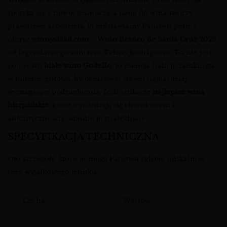
spotyka się z nowoczesnością, a pasja do wina tworzy
prawdziwe arcydzieła. Przedstawiamy Państwu perłę z
oferty
winnysklad.com
–
Wino Branco de Santa Cruz 2022
od legendarnego winiarza Telmo Rodrígueza. To nie jest
po prostu
białe wino Godello
; to esencja Galicji, zamknięta
w butelce, gotowa, by oczarować nawet najbardziej
wymagające podniebienia. Jeśli szukacie
najlepsze wina
hiszpańskie
, które wyróżniają się charakterem i
autentycznością, właśnie je znaleźliście.
SPECYFIKACJA TECHNICZNA
Oto szczegóły, które pomogą Państwu zgłębić unikalność
tego wyjątkowego trunku:
Cecha
Wartość