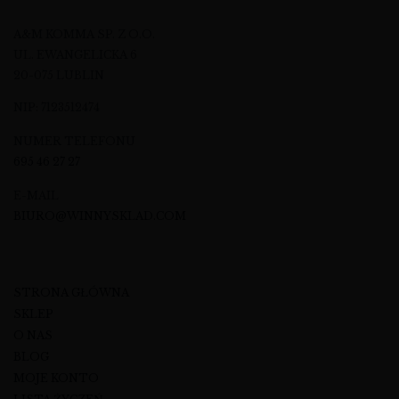
A&M KOMMA SP. Z O.O.
UL. EWANGELICKA 6
20-075 LUBLIN
NIP: 7123512474
NUMER TELEFONU
695 46 27 27
E-MAIL
BIURO@WINNYSKLAD.COM
STRONA GŁÓWNA
SKLEP
O NAS
BLOG
MOJE KONTO