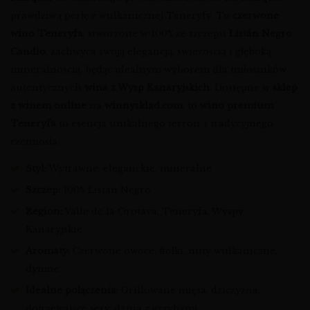
prawdziwą perłę z wulkanicznej Teneryfy. To
czerwone
wino Teneryfa
, stworzone w 100% ze szczepu
Listán Negro
Candio
, zachwyca swoją elegancją, świeżością i głęboką
mineralnością, będąc idealnym wyborem dla miłośników
autentycznych
wina z Wysp Kanaryjskich
. Dostępne w
sklep
z winem online
na
winnysklad.com
, to
wino premium
Teneryfa
to esencja unikalnego terroir i tradycyjnego
rzemiosła.
Styl:
Wytrawne, eleganckie, mineralne
Szczep:
100% Listán Negro
Region:
Valle de la Orotava, Teneryfa, Wyspy
Kanaryjskie
Aromaty:
Czerwone owoce, fiołki, nuty wulkaniczne,
dymne
Idealne połączenia:
Grillowane mięsa, dziczyzna,
dojrzewające sery, dania z grzybami