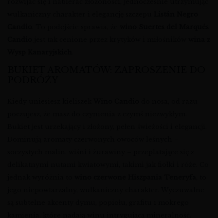
rozwijać się i nabierać złożoności, jednocześnie utrzymując
wulkaniczny charakter i elegancję szczepu
Listán Negro
Candio
. To podejście sprawia, że
wino Suertes del Marqués
Candio
jest tak cenione przez krytyków i miłośników
wina z
Wysp Kanaryjskich
.
BUKIET AROMATÓW: ZAPROSZENIE DO
PODRÓŻY
Kiedy uniesiesz kieliszek
Wino Candio
do nosa, od razu
poczujesz, że masz do czynienia z czymś niezwykłym.
Bukiet jest urzekający i złożony, pełen świeżości i elegancji.
Dominują aromaty czerwonych owoców leśnych –
soczystych malin, wiśni i żurawiny – przeplatające się z
delikatnymi nutami kwiatowymi, takimi jak fiołki i róże. Co
jednak wyróżnia to
wino czerwone Hiszpania Teneryfa
, to
jego niepowtarzalny, wulkaniczny charakter. Wyczuwalne
są subtelne akcenty dymu, popiołu, grafitu i mokrego
kamienia, które nadają winu intrygującą mineralność.