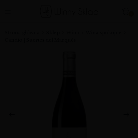
0
Strona główna
Sklep
Wina
Wina spokojne
Candio | Suertes del Marqués