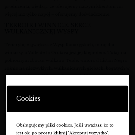
producenta, wiedząc, że oferujemy naszym klientom coś
więcej niż tylko napój – oferujemy doświadczenie.
TERROIR I WINNICE: SERCE
WULKANICZNEJ WYSPY
Teneryfa, największa z Wysp Kanaryjskich, to raj dla
winiarzy, a Valle de la Orotava jest jej klejnotem. Tutaj, na
północnym zboczu wulkanu Teide, winorośl Listán Negro
rośnie na niezwykłych, wulkanicznych glebach, bogatych w
minerały i bazalt. Winnice Suertes del Marqués
charakteryzują się starymi, często ponad stuletnimi
STRONA ZAWIERA OFERTĘ
krzewami, prowadzonymi tradycyjną metodą “cordón
DOTYCZĄCĄ NAPOJÓW
Cookies
trenzado” (pleciony sznur), co jest unikalnym
ALKOHOLOWYCH I JEST
PRZEZNACZONA TYLKO DLA
dziedzictwem
Teneryfa winiarstwo
. Parcela
Candio
, z
OSÓB PEŁNOLETNICH.
której pochodzi to wino, to szczególne miejsce, gdzie
warunki są idealne do uprawy
wino Listán Negro
.
Obsługujemy pliki cookies. Jeśli uważasz, że to
Czy masz ukończone
18
lat?
Wysokość nad poziomem morza, bliskość Atlantyku i
jest ok, po prostu kliknij "Akceptuj wszystko".