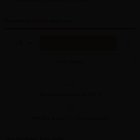
Pozostało
36 sztuk
w magazynie
DODAJ DO KOSZYKA
KUP TERAZ
Darmowa dostawa od 360 zł
Wysyłka: w ciągu 3-7 dni roboczych
SKU:
Elcatador_F1F6-4572F