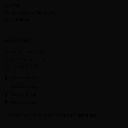
KOSZYK
POLITYKA PRYWATNOŚCI
REGULAMIN
ZAPRASZAMY
GODZINY OTWARCIA
PON – SOB: 8:00 – 16:00
ND - ZAMKNIĘTE
Grono Lublin
Grono Lublin
Winny Skład
Winny Skład
© WINNY SKŁAD 2023 | WYKONANIE:
FREELINE