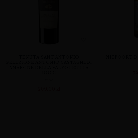
TENUTA SANT’ANTONIO
NIEPOORT D
SELEZIONE ANTONIO CASTAGNEDI
AMARONE DELLA VALPOLICELLA
DOCG
7
WINA
209,00
zł