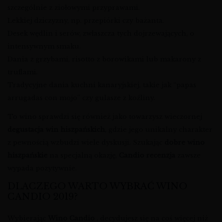
szczególnie z ziołowymi przyprawami.
Lekkiej dziczyzny, np. przepiórki czy bażanta.
Desek wędlin i serów, zwłaszcza tych dojrzewających, o
intensywnym smaku.
Dania z grzybami, risotto z borowikami lub makarony z
truflami.
Tradycyjne dania kuchni kanaryjskiej, takie jak “papas
arrugadas con mojo” czy gulasze z koźliny.
To wino sprawdzi się również jako towarzysz wieczornej
degustacja win hiszpańskich
, gdzie jego unikalny charakter
z pewnością wzbudzi wiele dyskusji. Szukając
dobre wino
hiszpańskie
na specjalną okazję,
Candio recenzja
zawsze
wypada pozytywnie.
DLACZEGO WARTO WYBRAĆ WINO
CANDIO 2019?
Wybierając
Wino Candio
, decydujesz się na coś więcej niż