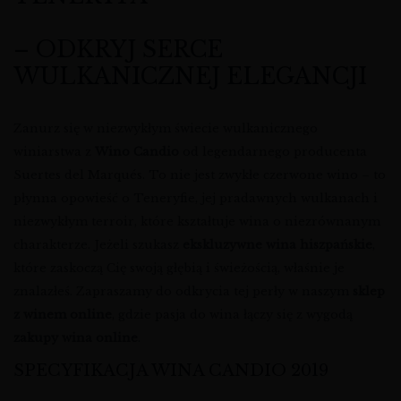
– ODKRYJ SERCE
WULKANICZNEJ ELEGANCJI
Zanurz się w niezwykłym świecie wulkanicznego
winiarstwa z
Wino Candio
od legendarnego producenta
Suertes del Marqués. To nie jest zwykłe czerwone wino – to
płynna opowieść o Teneryfie, jej pradawnych wulkanach i
niezwykłym terroir, które kształtuje wina o niezrównanym
charakterze. Jeżeli szukasz
ekskluzywne wina hiszpańskie
,
które zaskoczą Cię swoją głębią i świeżością, właśnie je
znalazłeś. Zapraszamy do odkrycia tej perły w naszym
sklep
z winem online
, gdzie pasja do wina łączy się z wygodą
zakupy wina online
.
SPECYFIKACJA WINA CANDIO 2019