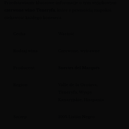
Przedstawiamy kluczowe informacje o tym wyjątkowym
czerwone wino Teneryfa
, które z pewnością zaspokoi
ciekawość każdego konesera.
Cecha
Wartość
Rodzaj wina
Czerwone, wytrawne
Producent
Suertes del Marqués
Region
Valle de la Orotava,
Teneryfa, Wyspy
Kanaryjskie, Hiszpania
Szczep
100% Listán Negro