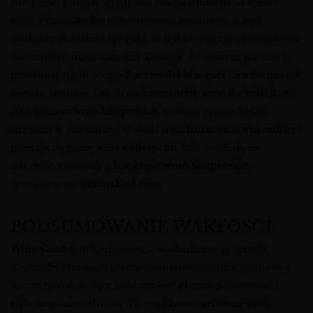
Nie pozwól, aby ta wyjątkowa okazja umknęła Ci sprzed
nosa.
Wino Candio
to limitowana produkcja, a jego
unikalny charakter sprawia, że jest to pozycja obowiązkowa
dla każdego miłośnika win. Dodaj je do koszyka już dziś i
przekonaj się, dlaczego
Suertes del Marqués Candio
jest tak
wysoko cenione. Czy to na
hiszpańskie wino do kolacji
, czy
jako
prezent wino hiszpańskie
, to wino zawsze będzie
strzałem w dziesiątkę. Odwiedź nasz
hurtownia win online
i
poznaj całą gamę
wina z Hiszpanii
, które czekają na
odkrycie. Pamiętaj,
gdzie kupić wino hiszpańskie
–
oczywiście na
winnysklad.com
!
PODSUMOWANIE WARTOŚCI
Wino Candio
to kwintesencja wulkanicznego terroir
Teneryfy, oferujące niezapomniane doznania smakowe i
aromatyczne, będące połączeniem elegancji, świeżości i
głębokiej mineralności. To wyjątkowe
czerwone wino