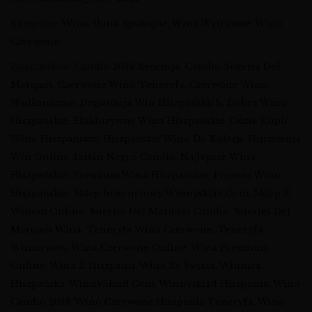
Kategorie:
Wina
,
Wina Spokojne
,
Wina Wytrawne
,
Wino
Czerwone
Znaczników:
Candio 2019 Recenzja
,
Candio Suertes Del
Marqués
,
Czerwone Wino Teneryfa
,
Czerwone Wino
Wulkaniczne
,
Degustacja Win Hiszpańskich
,
Dobre Wino
Hiszpańskie
,
Ekskluzywne Wina Hiszpańskie
,
Gdzie Kupić
Wino Hiszpańskie
,
Hiszpańskie Wino Do Kolacji
,
Hurtownia
Win Online
,
Listán Negro Candio
,
Najlepsze Wina
Hiszpańskie
,
Premium Wina Hiszpańskie
,
Prezent Wino
Hiszpańskie
,
Sklep Internetowy Winnysklad.com
,
Sklep Z
Winem Online
,
Suertes Del Marqués Candio
,
Suertes Del
Marqués Wina
,
Teneryfa Wina Czerwone
,
Teneryfa
Winiarstwo
,
Wina Czerwone Online
,
Wina Premium
Online
,
Wina Z Hiszpanii
,
Wina Ze Świata
,
Winnica
Hiszpańska
,
WinnySkład Com
,
Winnysklad Hiszpania
,
Wino
Candio 2019
,
Wino Czerwone Hiszpania Teneryfa
,
Wino