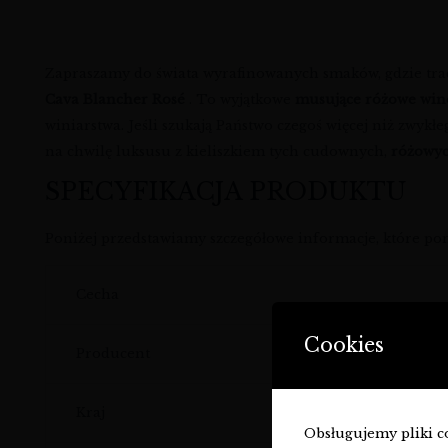
Zapraszamy do świata wyrafinowanych smaków, gdzie tradyc
Cava Blancher Rosé
. To wyjątkowe
musujące różowe win
winiarstwa. Jeśli szukają Państwo czegoś więcej niż zwykł
na chwilę luksusu z kieliszkiem tych cudownych,
różowyc
SPECYFIKACJA PRODUKTU
Poniżej przedstawiamy szczegółowe informacje, które po
Cecha
Cookies
Producent
Kraj
Obsługujemy pliki coo