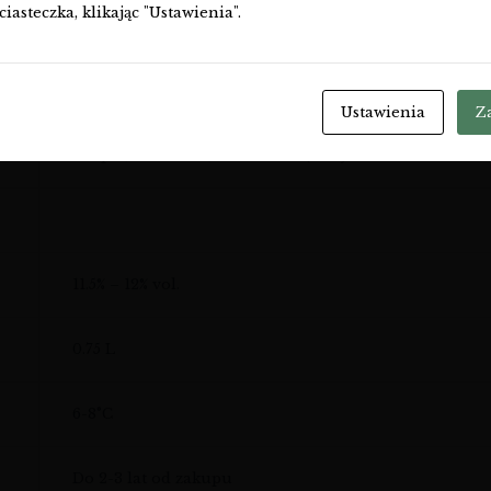
TAK
NIE
ciasteczka, klikając "Ustawienia".
Penedès, Katalonia
Wino musujące, Rosé, Wytrawne (Brut)
Ustawienia
Z
Trepat, Garnacha, Monastrell (klasyczne dla Cava Ros
11.5% – 12% vol.
0.75 L
6-8°C
Do 2-3 lat od zakupu