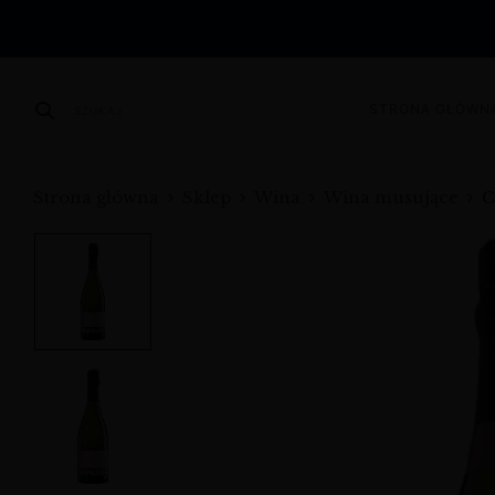
STRONA GŁÓWN
SZUKAJ
Strona główna
Sklep
Wina
Wina musujące
C