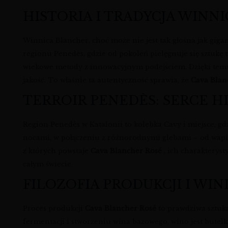
HISTORIA I TRADYCJA WINN
Winnica Blancher, choć może nie jest tak głośna jak gig
regionu Penedès, gdzie od pokoleń pielęgnuje się sztukę 
wiekowe metody z innowacyjnym podejściem. Dzięki te
jakość. To właśnie ta autentyczność sprawia, że
Cava Blan
TERROIR PENEDÈS: SERCE 
Region Penedès w Katalonii to kolebka Cavy i miejsce, gdz
nocami, w połączeniu z różnorodnymi glebami – od wapie
z których powstaje
Cava Blancher Rosé
, ich charakterys
całym świecie.
FILOZOFIA PRODUKCJI I WIN
Proces produkcji
Cava Blancher Rosé
to prawdziwa sztuk
fermentacji i stworzeniu wina bazowego, wino jest butelk