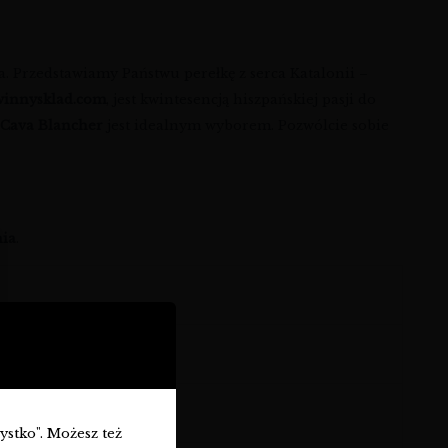
a. Przedstawiamy Państwu perełkę z serca Katalonii –
winnysklad.com
, jest kwintesencją hiszpańskiej pasji do
Cava Blancher
jest idealnym wyborem. Pozwólcie sobie
nia
.
zystko". Możesz też