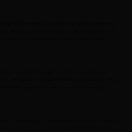
sujące
. Jej korzenie sięgają głęboko w tradycję winiarską
iem do ziemi przekazuje sobie tajniki winiarstwa, łącząc
st świadectwem zaangażowania i dbałości o najwyższą
ródziemnomorski, z ciepłymi dniami i orzeźwiającymi
ośli. To właśnie to unikalne terroir nadaje winogronom,
 Cava Rosé
z regionu Penedès jest rozpoznawalna na
cznej z tą stosowaną do produkcji Szampana. Po pierwszej
ę w butelce. To właśnie ten etap jest odpowiedzialny za