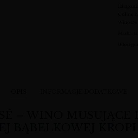
Hiszpani
Online Z
Wino D
Marka:
H
Udostępni
OPIS
INFORMACJE DODATKOWE
SÉ – WINO MUSUJĄCE
EJ BĄBELKOWEJ KROPL