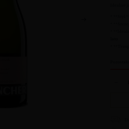
Idealne 
* **Styl
* **Szcz
* **Ideal
lato
* **Temp
Pozostał
D