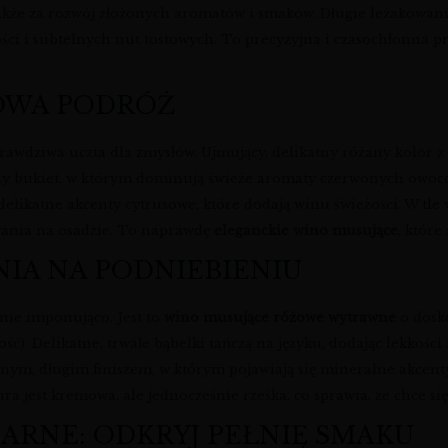
także za rozwój złożonych aromatów i smaków. Długie leżakowa
ci i subtelnych nut tostowych. To precyzyjna i czasochłonna pra
OWA PODRÓŻ
 prawdziwa uczta dla zmysłów. Ujmujący, delikatny różany kolo
ony bukiet, w którym dominują świeże aromaty czerwonych owocó
że delikatne akcenty cytrusowe, które dodają winu świeżości. W t
wania na osadzie. To naprawdę
eleganckie wino musujące
, które
IA NA PODNIEBIENIU
nie imponująco. Jest to
wino musujące różowe wytrawne
o dosk
ć). Delikatne, trwałe bąbelki tańczą na języku, dodając lekkości 
nym, długim finiszem, w którym pojawiają się mineralne akcent
ra jest kremowa, ale jednocześnie rześka, co sprawia, że chce się
ARNE: ODKRYJ PEŁNIĘ SMAKU