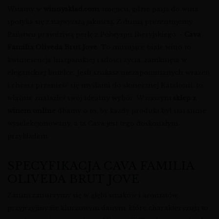
Witamy w
winnysklad.com
, miejscu, gdzie pasja do wina
spotyka się z najwyższą jakością. Z dumą prezentujemy
Państwu prawdziwą perłę z Półwyspu Iberyjskiego –
Cava
Familia Oliveda Brut Jove
. To musujące białe wino to
kwintesencja hiszpańskiej radości życia, zamknięta w
eleganckiej butelce. Jeśli szukasz niezapomnianych wrażeń
i chcesz przenieść się myślami do słonecznej Katalonii, to
właśnie znalazłeś swój idealny wybór. W naszym
sklep z
winem online
dbamy o to, by każdy produkt był starannie
wyselekcjonowany, a ta Cava jest tego doskonałym
przykładem.
SPECYFIKACJA CAVA FAMILIA
OLIVEDA BRUT JOVE
Zanim zanurzymy się w głębi smaków i aromatów,
przyjrzyjmy się kluczowym danym, które charakteryzują to