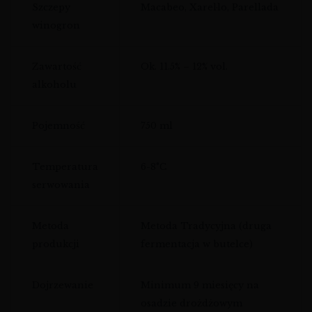
Szczepy
Macabeo, Xarel·lo, Parellada
winogron
Zawartość
Ok. 11.5% – 12% vol.
alkoholu
Pojemność
750 ml
Temperatura
6-8°C
serwowania
Metoda
Metoda Tradycyjna (druga
produkcji
fermentacja w butelce)
Dojrzewanie
Minimum 9 miesięcy na
osadzie drożdżowym