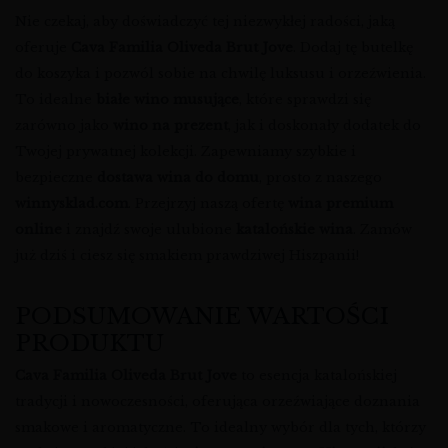
Nie czekaj, aby doświadczyć tej niezwykłej radości, jaką
oferuje
Cava Familia Oliveda Brut Jove
. Dodaj tę butelkę
do koszyka i pozwól sobie na chwilę luksusu i orzeźwienia.
To idealne
białe wino musujące
, które sprawdzi się
zarówno jako
wino na prezent
, jak i doskonały dodatek do
Twojej prywatnej kolekcji. Zapewniamy szybkie i
bezpieczne
dostawa wina do domu
, prosto z naszego
winnysklad.com
. Przejrzyj naszą ofertę
wina premium
online
i znajdź swoje ulubione
katalońskie wina
. Zamów
już dziś i ciesz się smakiem prawdziwej Hiszpanii!
PODSUMOWANIE WARTOŚCI
PRODUKTU
Cava Familia Oliveda Brut Jove
to esencja katalońskiej
tradycji i nowoczesności, oferująca orzeźwiające doznania
smakowe i aromatyczne. To idealny wybór dla tych, którzy