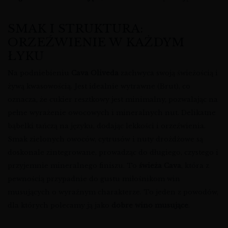
SMAK I STRUKTURA:
ORZEŹWIENIE W KAŻDYM
ŁYKU
Na podniebieniu
Cava Oliveda
zachwyca swoją świeżością i
żywą kwasowością. Jest idealnie wytrawne (Brut), co
oznacza, że cukier resztkowy jest minimalny, pozwalając na
pełne wyrażenie owocowych i mineralnych nut. Delikatne
bąbelki tańczą na języku, dodając lekkości i orzeźwienia.
Smak zielonych owoców, cytrusów i nuty drożdżowe są
doskonale zintegrowane, prowadząc do długiego, czystego i
przyjemnie mineralnego finiszu. To
świeża Cava
, która z
pewnością przypadnie do gustu miłośnikom win
musujących o wyraźnym charakterze. To jeden z powodów,
dla których polecamy ją jako
dobre wino musujące
.