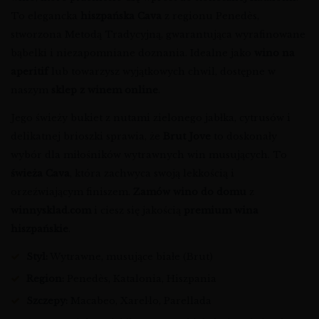
To elegancka
hiszpańska Cava
z regionu Penedès,
stworzona Metodą Tradycyjną, gwarantująca wyrafinowane
bąbelki i niezapomniane doznania. Idealne jako
wino na
aperitif
lub towarzysz wyjątkowych chwil, dostępne w
naszym
sklep z winem online
.
Jego świeży bukiet z nutami zielonego jabłka, cytrusów i
delikatnej brioszki sprawia, że
Brut Jove
to doskonały
wybór dla miłośników wytrawnych win musujących. To
świeża Cava
, która zachwyca swoją lekkością i
orzeźwiającym finiszem.
Zamów wino do domu
z
winnysklad.com
i ciesz się jakością
premium wina
hiszpańskie
.
Styl:
Wytrawne, musujące białe (Brut)
Region:
Penedès, Katalonia, Hiszpania
Szczepy:
Macabeo, Xarel·lo, Parellada