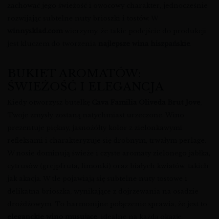
zachować jego świeżość i owocowy charakter, jednocześnie
rozwijając subtelne nuty brioszki i tostów. W
winnysklad.com
wierzymy, że takie podejście do produkcji
jest kluczem do tworzenia
najlepsze wina hiszpańskie
.
BUKIET AROMATÓW:
ŚWIEŻOŚĆ I ELEGANCJA
Kiedy otworzysz butelkę
Cava Familia Oliveda Brut Jove
,
Twoje zmysły zostaną natychmiast urzeczone. Wino
prezentuje piękny, jasnożółty kolor z zielonkawymi
refleksami i charakteryzuje się drobnym, trwałym perlage.
W nosie dominują świeże i czyste aromaty zielonego jabłka,
cytrusów (grejpfruta, limonki) oraz białych kwiatów, takich
jak akacja. W tle pojawiają się subtelne nuty tostowe i
delikatna brioszka, wynikające z dojrzewania na osadzie
drożdżowym. To harmonijne połączenie sprawia, że jest to
eleganckie wino musujące
, idealne na każdą okazję.