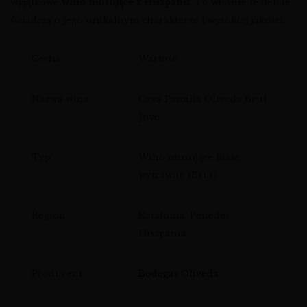
wyjątkowe
wino musujące z Hiszpanii
. To właśnie te detale
świadczą o jego unikalnym charakterze i wysokiej jakości.
Cecha
Wartość
Nazwa wina
Cava Familia Oliveda Brut
Jove
Typ
Wino musujące białe,
wytrawne (Brut)
Region
Katalonia, Penedès,
Hiszpania
Producent
Bodegas Oliveda