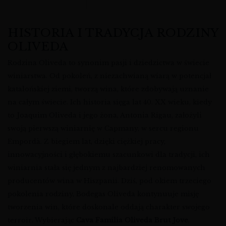
HISTORIA I TRADYCJA RODZINY
OLIVEDA
Rodzina Oliveda to synonim pasji i dziedzictwa w świecie
winiarstwa. Od pokoleń, z niezachwianą wiarą w potencjał
katalońskiej ziemi, tworzą wina, które zdobywają uznanie
na całym świecie. Ich historia sięga lat 40. XX wieku, kiedy
to Joaquim Oliveda i jego żona, Antonia Rigau, założyli
swoją pierwszą winiarnię w Capmany, w sercu regionu
Empordà. Z biegiem lat, dzięki ciężkiej pracy,
innowacyjności i głębokiemu szacunkowi dla tradycji, ich
winiarnia stała się jednym z najbardziej renomowanych
producentów wina w Hiszpanii. Dziś, pod okiem trzeciego
pokolenia rodziny, Bodegas Oliveda kontynuuje misję
tworzenia win, które doskonale oddają charakter swojego
terroir. Wybierając
Cava Familia Oliveda Brut Jove
,