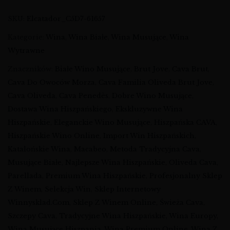
SKU:
Elcatador_C5D7-61657
Kategorie:
Wina
,
Wina Białe
,
Wina Musujące
,
Wina
Wytrawne
Znaczników:
Białe Wino Musujące
,
Brut Jove
,
Cava Brut
,
Cava Do Owoców Morza
,
Cava Familia Oliveda Brut Jove
,
Cava Oliveda
,
Cava Penedès
,
Dobre Wino Musujące
,
Dostawa Wina Hiszpańskiego
,
Ekskluzywne Wina
Hiszpańskie
,
Eleganckie Wino Musujące
,
Hiszpańska CAVA
,
Hiszpańskie Wino Online
,
Import Win Hiszpańskich
,
Katalońskie Wina
,
Macabeo
,
Metoda Tradycyjna Cava
,
Musujące Białe
,
Najlepsze Wina Hiszpańskie
,
Oliveda Cava
,
Parellada
,
Premium Wina Hiszpańskie
,
Profesjonalny Sklep
Z Winem
,
Selekcja Win
,
Sklep Internetowy
Winnysklad.com
,
Sklep Z Winem Online
,
Świeża Cava
,
Szczepy Cava
,
Tradycyjne Wina Hiszpańskie
,
Wina Europy
,
Wina Musujące Hiszpania
,
Wina Premium Online
,
Wina Z