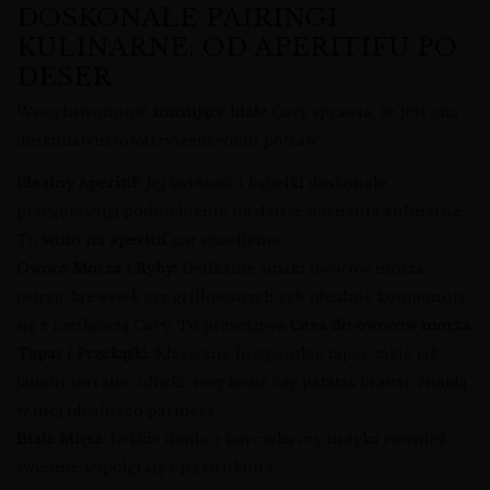
DOSKONAŁE PAIRINGI
KULINARNE: OD APERITIFU PO
DESER
Wszechstronność
musujące białe
Cavy sprawia, że jest ona
doskonałym towarzyszem wielu potraw.
Idealny Aperitif:
Jej świeżość i bąbelki doskonale
przygotowują podniebienie na dalsze doznania kulinarne.
To
wino na aperitif
par excellence.
Owoce Morza i Ryby:
Delikatne smaki owoców morza,
ostryg, krewetek czy grillowanych ryb idealnie komponują
się z rześkością Cavy. To prawdziwa
Cava do owoców morza
.
Tapas i Przekąski:
Klasyczne hiszpańskie tapas, takie jak
jamón serrano, oliwki, sery kozie czy patatas bravas, znajdą
w niej idealnego partnera.
Białe Mięsa:
Lekkie dania z kurczaka czy indyka również
świetnie współgrają z jej strukturą.