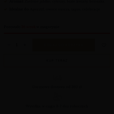
Aromat:
Zielone jabłko, cytrusy, białe kwiaty, brioszka
Idealne do:
Aperitif, owoce morza, tapas, celebracje
Pozostało
36 sztuk
w magazynie
DODAJ DO KOSZYKA
KUP TERAZ
Darmowa dostawa od 360 zł
Wysyłka: w ciągu 3-7 dni roboczych