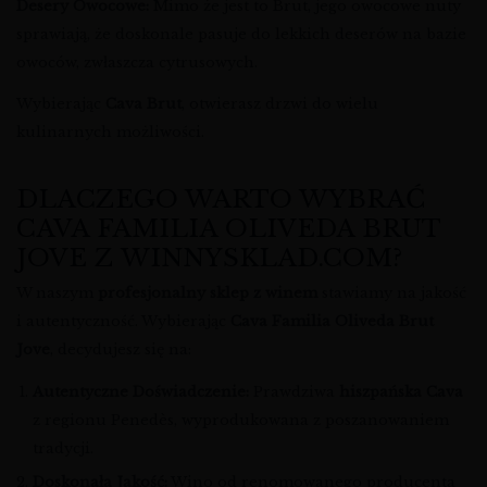
Desery Owocowe:
Mimo że jest to Brut, jego owocowe nuty
sprawiają, że doskonale pasuje do lekkich deserów na bazie
owoców, zwłaszcza cytrusowych.
Wybierając
Cava Brut
, otwierasz drzwi do wielu
kulinarnych możliwości.
DLACZEGO WARTO WYBRAĆ
CAVA FAMILIA OLIVEDA BRUT
JOVE Z WINNYSKLAD.COM?
W naszym
profesjonalny sklep z winem
stawiamy na jakość
i autentyczność. Wybierając
Cava Familia Oliveda Brut
Jove
, decydujesz się na:
Autentyczne Doświadczenie:
Prawdziwa
hiszpańska Cava
z regionu Penedès, wyprodukowana z poszanowaniem
tradycji.
Doskonała Jakość:
Wino od renomowanego producenta