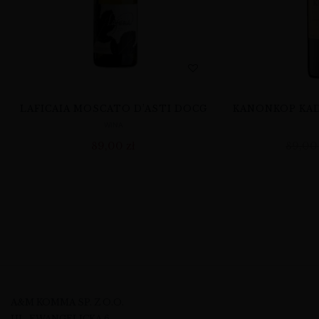
LAFICAIA MOSCATO D’ASTI DOCG
KANONKOP KAD
WINA
89,00
zł
89,0
A&M KOMMA SP. Z O.O.
UL. EWANGELICKA 6