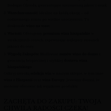
Bodegas Oliveda, gwarantujące niezmienną jakość i smak.
Wszechstronność:
Idealne na każdą okazję – od
codziennego toastu po wielkie uroczystości. To
doskonałe
wino na toast
.
Wartość:
Oferujemy
premium wina hiszpańskie
w
atrakcyjnych cenach, zapewniając najlepszy stosunek
jakości do ceny.
Wygodę Zakupów:
Możliwość
zamów wino do domu
z
gwarancją bezpiecznej i szybkiej
dostawa wina
hiszpańskiego
.
Odkryj szeroką
selekcja win
w naszym sklepie, w tym inne
wina z Hiszpanii
oraz
wina Europy
. Jesteśmy dumni, że
możemy oferować tak wyjątkowe produkty.
ZACHĘTA DO ZAKUPU: TWOJA
CHWILA RADOŚCI CZEKA!