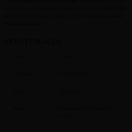
Państwu
najlepsze wina hiszpańskie
, a ten rocznik jest tego
doskonałym przykładem. Odkryjcie z nami urok
białe wino
Cérvoles
, które idealnie wpisuje się w kategorię
premium
wina hiszpańskie
.
SPECYFIKACJA
Cecha
Wartość
Producent
Cérvoles Celler
Kraj
Hiszpania
Region
Katalonia, DO Costers del
Segre