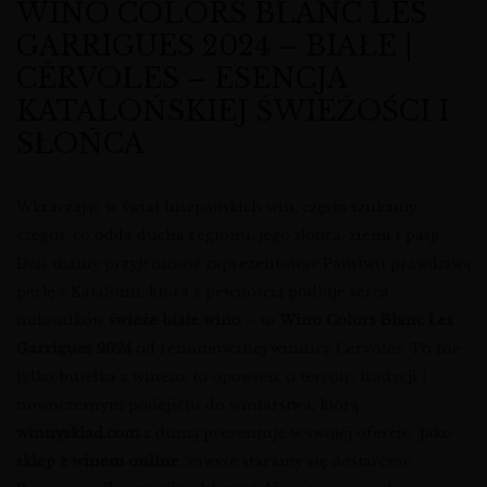
WINO COLORS BLANC LES
GARRIGUES 2024 – BIAŁE |
CÉRVOLES – ESENCJA
KATALOŃSKIEJ ŚWIEŻOŚCI I
SŁOŃCA
Wkraczając w świat hiszpańskich win, często szukamy
czegoś, co odda ducha regionu, jego słońca, ziemi i pasji.
Dziś mamy przyjemność zaprezentować Państwu prawdziwą
perłę z Katalonii, która z pewnością podbije serca
miłośników
świeże białe wino
– to
Wino Colors Blanc Les
Garrigues 2024
od renomowanej winnicy Cérvoles. To nie
tylko butelka z winem, to opowieść o terroir, tradycji i
nowoczesnym podejściu do winiarstwa, którą
winnysklad.com
z dumą prezentuje w swojej ofercie. Jako
sklep z winem online
, zawsze staramy się dostarczać