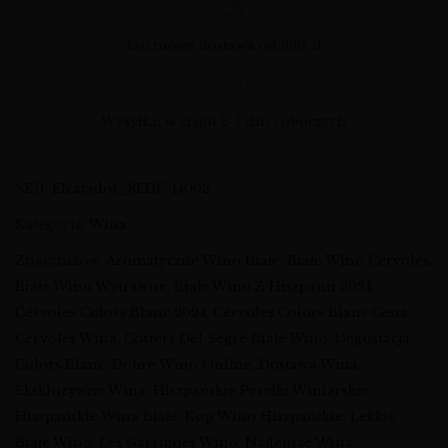
Darmowa dostawa od 360 zł
Wysyłka: w ciągu 3-7 dni roboczych
SKU:
Elcatador_8FDF-14002
Kategoria:
Wina
Znaczników:
Aromatyczne Wino Białe
,
Białe Wino Cérvoles
,
Białe Wino Wytrawne
,
Białe Wino Z Hiszpanii 2024
,
Cérvoles Colors Blanc 2024
,
Cérvoles Colors Blanc Cena
,
Cérvoles Wina
,
Costers Del Segre Białe Wino
,
Degustacja
Colors Blanc
,
Dobre Wino Online
,
Dostawa Wina
,
Ekskluzywne Wina
,
Hiszpańskie Perełki Winiarskie
,
Hiszpańskie Wina Białe
,
Kup Wino Hiszpańskie
,
Lekkie
Białe Wino
,
Les Garrigues Wino
,
Najlepsze Wina