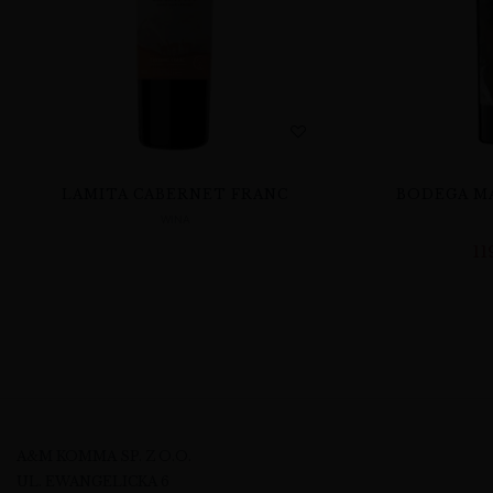
LAMITA CABERNET FRANC
BODEGA MA
WINA
11
A&M KOMMA SP. Z O.O.
UL. EWANGELICKA 6