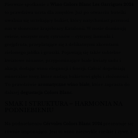
Pierwsze spotkanie z
Wino Colors Blanc Les Garrigues 2024
to prawdziwa uczta dla zmysłów. Już po otwarciu butelki
uwalnia się urzekający bukiet, który natychmiast przenosi
nas w słoneczne krajobrazy Katalonii. W nosie dominują
świeże, soczyste nuty cytrusów – cytryny, limonki i
grejpfruta, przeplatające się z delikatnymi akcentami
zielonego jabłka i gruszki. Pojawiają się także subtelne
kwiatowe niuanse, przypominające białe kwiaty sadu i
akacji, dodając winu elegancji i finezji. Całość dopełniają
mineralne tony, które nadają bukietowi głębi i złożoności.
To prawdziwie
aromatyczne wino białe
, które zaprasza do
dalszej
degustacja Colors Blanc
.
SMAK I STRUKTURA – HARMONIA NA
PODNIEBIENIU
Na podniebieniu
Cérvoles Colors Blanc 2024
prezentuje się
równie imponująco. Jest to wino niezwykle rześkie i żywe, z