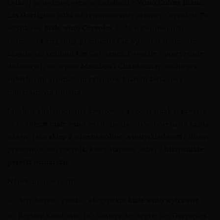
Odkryj prawdziwą esencję Katalonii z
Wino Colors Blanc
Les Garrigues 2024
od renomowanej winnicy Cérvoles! To
wyjątkowe
białe wino Cérvoles
, będące kwintesencją
świeżości i elegancji, przeniesie Cię wprost w słoneczne
krajobrazy regionu Les Garrigues. Powstałe z precyzyjnie
dobranych szczepów
Macabeo i Chardonnay
, zachwyca
subtelnymi aromatami cytrusów, białych kwiatów i
mineralnymi nutami.
Idealnie zbalansowana kwasowość i rześki smak sprawiają,
że to
świeże białe wino
jest doskonałym wyborem na każdą
okazję. Jako
sklep z winem online
,
winnysklad.com
z dumą
prezentuje ten rocznik, który stanowi jedną z
hiszpańskie
perełki winiarskie
.
Najważniejsze cechy:
Styl: Świeże, rześkie, eleganckie
białe wino wytrawne
Region: Katalonia, DO Costers del Segre, Les Garrigues