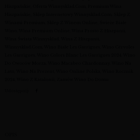
Hiszpańskie
,
Oferta Winnysklad.com
,
Premium Wina
Hiszpańskie
,
Sklep Internetowy Winnysklad.com
,
Sklep Z
Winami Premium
,
Sklep Z Winem Online
,
Świeże Białe
Wino
,
Wina Premium Online
,
Wina Prosto Z Hiszpanii
,
Wina Świata Winnysklad
,
Wina Z Hiszpanii
,
Winnysklad.com
,
Wino Białe Les Garrigues
,
Wino Cérvoles
Les Garrigues
,
Wino Colors Blanc Les Garrigues 2024
,
Wino
Do Owoców Morza
,
Wino Macabeo Chardonnay
,
Wino Na
Lato
,
Wino Na Prezent
,
Wino Online Polska
,
Wino Rocznik
2024
,
Wino Z Katalonii
,
Zamów Wino Do Domu
Udostępnij:
OPIS