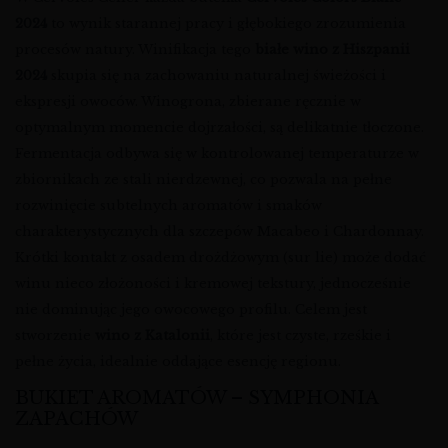
2024
to wynik starannej pracy i głębokiego zrozumienia
procesów natury. Winifikacja tego
białe wino z Hiszpanii
2024
skupia się na zachowaniu naturalnej świeżości i
ekspresji owoców. Winogrona, zbierane ręcznie w
optymalnym momencie dojrzałości, są delikatnie tłoczone.
Fermentacja odbywa się w kontrolowanej temperaturze w
zbiornikach ze stali nierdzewnej, co pozwala na pełne
rozwinięcie subtelnych aromatów i smaków
charakterystycznych dla szczepów Macabeo i Chardonnay.
Krótki kontakt z osadem drożdżowym (sur lie) może dodać
winu nieco złożoności i kremowej tekstury, jednocześnie
nie dominując jego owocowego profilu. Celem jest
stworzenie
wino z Katalonii
, które jest czyste, rześkie i
pełne życia, idealnie oddające esencję regionu.
BUKIET AROMATÓW – SYMPHONIA
ZAPACHÓW