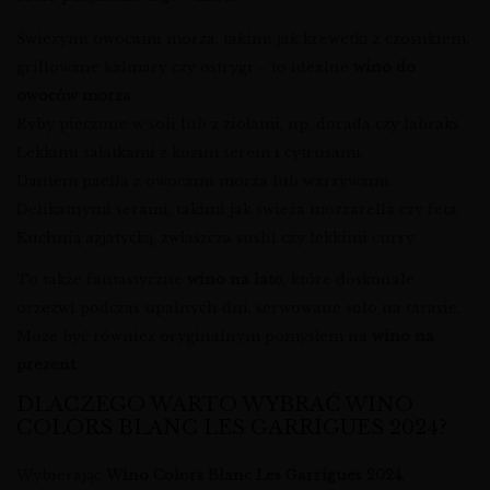
Świeżymi owocami morza, takimi jak krewetki z czosnkiem,
grillowane kalmary czy ostrygi – to idealne
wino do
owoców morza
.
Ryby pieczone w soli lub z ziołami, np. dorada czy labraks.
Lekkimi sałatkami z kozim serem i cytrusami.
Daniem paella z owocami morza lub warzywami.
Delikatnymi serami, takimi jak świeża mozzarella czy feta.
Kuchnią azjatycką, zwłaszcza sushi czy lekkimi curry.
To także fantastyczne
wino na lato
, które doskonale
orzeźwi podczas upalnych dni, serwowane solo na tarasie.
Może być również oryginalnym pomysłem na
wino na
prezent
.
DLACZEGO WARTO WYBRAĆ WINO
COLORS BLANC LES GARRIGUES 2024?
Wybierając
Wino Colors Blanc Les Garrigues 2024
,