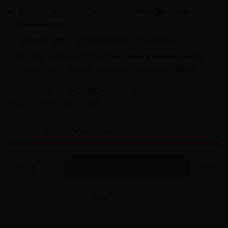
Szczepy: Macabeo, Chardonnay (
wino Macabeo
Chardonnay
)
Rocznik:
2024
– pełen młodości i witalności
Idealne połączenie:
Wino do owoców morza
, sałatek,
lekkich dań rybnych; doskonałe jako
wino na lato
.
Pozwól sobie na
degustacja Colors Blanc
i poczuj słońce
Hiszpanii w każdej kropli!
Pozostało
36 sztuk
w magazynie
DODAJ DO KOSZYKA
KUP TERAZ