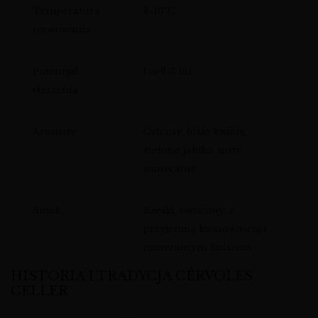
Temperatura
8-10°C
serwowania
Potencjał
Do 2-3 lat
starzenia
Aromaty
Cytrusy, białe kwiaty,
zielone jabłko, nuty
mineralne
Smak
Rześki, owocowy, z
przyjemną kwasowością i
mineralnym finiszem
HISTORIA I TRADYCJA CÉRVOLES
CELLER