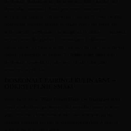
doskonale zbalansowaną kwasowością, która nadaje mu
dynamiki i świeżości. Smak jest czysty, owocowy, z
wyraźnymi nutami cytrusowymi i zielonych owoców, które
doskonale odzwierciedlają aromaty. Wino ma lekką, ale
jednocześnie przyjemnie zaokrągloną strukturę, co sprawia,
że jest niezwykle pijalne i orzeźwiające. Delikatna
mineralność na finiszu podkreśla jego terroir i pozostawia
długie, przyjemne wrażenie. To
lekkie białe wino
, które
doskonale sprawdzi się jako aperitif, ale także jako
towarzysz wielu dań.
DOSKONAŁE PAIRINGI KULINARNE –
ODKRYJ PEŁNIĘ SMAKU
Wszechstronność
Wino Colors Blanc Les Garrigues 2024
czyni je idealnym partnerem dla szerokiej gamy potraw.
Jego świeżość i kwasowość doskonale skomponują się z
lekkimi daniami kuchni śródziemnomorskiej. Wyobraź
sobie połączenie tego wina z: