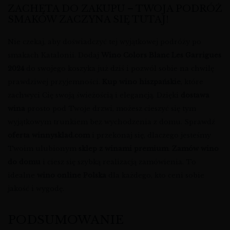
ZACHĘTA DO ZAKUPU – TWOJA PODRÓŻ
SMAKÓW ZACZYNA SIĘ TUTAJ!
Nie czekaj, aby doświadczyć tej wyjątkowej podróży po
smakach Katalonii. Dodaj
Wino Colors Blanc Les Garrigues
2024
do swojego koszyka już dziś i pozwól sobie na chwilę
prawdziwej przyjemności.
Kup wino hiszpańskie
, które
zachwyci Cię swoją świeżością i elegancją. Dzięki
dostawa
wina
prosto pod Twoje drzwi, możesz cieszyć się tym
wyjątkowym trunkiem bez wychodzenia z domu. Sprawdź
oferta winnysklad.com
i przekonaj się, dlaczego jesteśmy
Twoim ulubionym
sklep z winami premium
.
Zamów wino
do domu
i ciesz się szybką realizacją zamówienia. To
idealne
wino online Polska
dla każdego, kto ceni sobie
jakość i wygodę.
PODSUMOWANIE