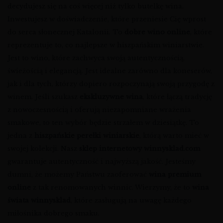
decydujesz się na coś więcej niż tylko butelkę wina.
Inwestujesz w doświadczenie, które przeniesie Cię wprost
do serca słonecznej Katalonii. To
dobre wino online
, które
reprezentuje to, co najlepsze w hiszpańskim winiarstwie.
Jest to wino, które zachwyca swoją autentycznością,
świeżością i elegancją. Jest idealne zarówno dla koneserów,
jak i dla tych, którzy dopiero rozpoczynają swoją przygodę z
winem. Jeśli szukasz
ekskluzywne wina
, które łączą tradycję
z nowoczesnością i oferują niezapomniane wrażenia
smakowe, to ten wybór będzie strzałem w dziesiątkę. To
jedna z
hiszpańskie perełki winiarskie
, którą warto mieć w
swojej kolekcji. Nasz
sklep internetowy winnysklad.com
gwarantuje autentyczność i najwyższą jakość. Jesteśmy
dumni, że możemy Państwu zaoferować
wina premium
online
z tak renomowanych winnic. Wierzymy, że to
wina
świata winnysklad
, które zasługują na uwagę każdego
miłośnika dobrego smaku.