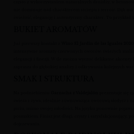
często z wykorzystaniem naturalnych drożdży, w betonowy
nie dominuje nad charakterem szczepu i terroir. Dąb ma 
świeżość, elegancję i autentyczny charakter. To przykład
BUKIET AROMATÓW
Już pierwszy kontakt z
Wino El Jardín de las Iguales 2020
intensywne aromaty czerwonych owoców: świeżych malin, so
elegancji i finezji. W tle można wyczuć delikatne akcen
zaprasza do głębokiej analizy i odkrywania kolejnych w
SMAK I STRUKTURA
Na podniebieniu
Garnacha z Valdejalón
prezentuje się z
świeża i żywa, idealnie równoważąca owocową słodycz i na
piciu, mimo swojej młodości. Na języku ponownie pojawi
posmakiem. Finisz jest długi, czysty i satysfakcjonujący, p
dojrzewania.