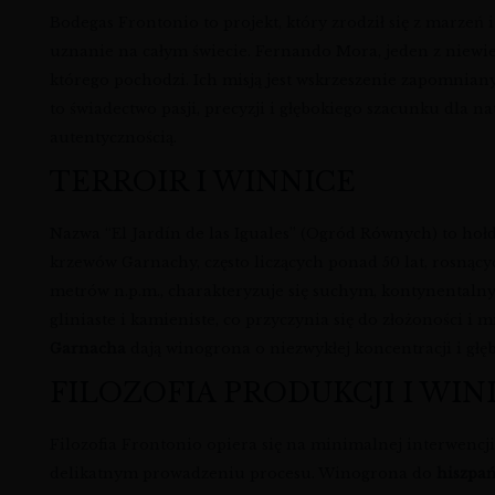
Bodegas Frontonio to projekt, który zrodził się z marzeń
uznanie na całym świecie. Fernando Mora, jeden z niewie
którego pochodzi. Ich misją jest wskrzeszenie zapomnian
to świadectwo pasji, precyzji i głębokiego szacunku dla
autentycznością.
TERROIR I WINNICE
Nazwa “El Jardín de las Iguales” (Ogród Równych) to hoł
krzewów Garnachy, często liczących ponad 50 lat, rosnąc
metrów n.p.m., charakteryzuje się suchym, kontynental
gliniaste i kamieniste, co przyczynia się do złożoności i
Garnacha
dają winogrona o niezwykłej koncentracji i gł
FILOZOFIA PRODUKCJI I WIN
Filozofia Frontonio opiera się na minimalnej interwencji
delikatnym prowadzeniu procesu. Winogrona do
hiszpa