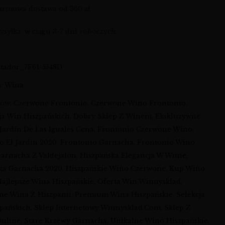
armowa dostawa od 360 zł
syłka: w ciągu 3-7 dni roboczych
atador_7F61-5548D
a:
Wina
ków:
Czerwone Frontonio
,
Czerwone Wino Frontonio
,
ja Win Hiszpańskich
,
Dobry Sklep Z Winem
,
Ekskluzywne
 Jardín De Las Iguales Cena
,
Frontonio Czerwone Wino
,
o El Jardín 2020
,
Frontonio Garnacha
,
Frontonio Wino
arnacha Z Valdejalón
,
Hiszpańska Elegancja W Winie
,
ka Garnacha 2020
,
Hiszpańskie Wino Czerwone
,
Kup Wino
ajlepsze Wina Hiszpańskie
,
Oferta Win Winnysklad
,
ne Wina Z Hiszpanii
,
Premium Wina Hiszpańskie
,
Selekcja
pańskich
,
Sklep Internetowy Winnysklad.com
,
Sklep Z
nline
,
Stare Krzewy Garnacha
,
Unikalne Wino Hiszpańskie
,