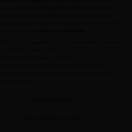
wa
Garnacha z Valdejalón
, pochodząca ze starych krzewów,
a przez wizjonera
Fernando Mora MW
. Wino zachwyca
ą, świeżością i złożonym bukietem czerwonych owoców,
oraz subtelnych nut mineralnych i korzennych. Idealne dla
w szukających
premium wina hiszpańskie
.
:** Wytrawne, eleganckie, owocowe z mineralnym akcentem
p:** Garnacha (stare krzewy)
n:** Valdejalón, Aragonia, Hiszpania
ty:** Maliny, wiśnie, fiołki, zioła śródziemnomorskie
ne połączenie:** Pieczone mięsa (wołowina, jagnięcina),
sery dojrzewające
Brak w magazynie
Notify Me When Available