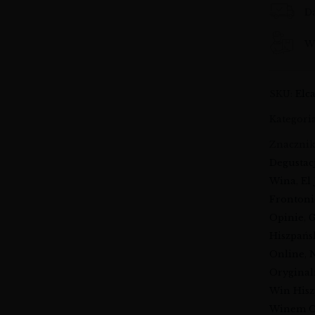
D
Wy
SKU:
Elc
Kategori
Znaczni
Degustac
Wina
,
El
Frontoni
Opinie
,
G
Hiszpańs
Online
,
N
Oryginal
Win Hisz
Winem O