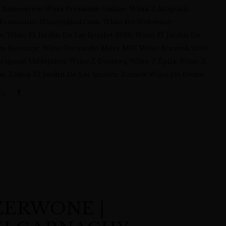
a Koneserów
,
Wina Premium Online
,
Wina Z Aragonii
,
Frontonio
,
Winnysklad.com
,
Wino Do Wołowiny
io
,
Wino El Jardín De Las Iguales 2020
,
Wino El Jardín De
es Recenzje
,
Wino Fernando Mora MW
,
Wino Rocznik 2020
,
ragonii Valdejalón
,
Wino Z Dostawą
,
Wino Z Épila
,
Wino Z
ón
,
Zakup El Jardín De Las Iguales
,
Zamów Wino Do Domu
j:
CZERWONE |