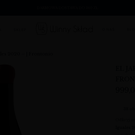
DARMOWA DOSTAWA DO 360 ZŁ
O NAS
BL
A
SKLEP
ales 2020 – | Frontonio
EL JA
FRON
999,
38
ob
Odkryj m
Iguales 