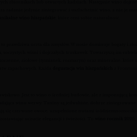
ch zbiornikach lub otwartych kadziach. Następnie wino dojrzew
za zadanie jedynie zintegrować i uszlachetnić wino, a nie je m
unikalne wino hiszpańskie
, które ceni sobie naturalność.
to prawdziwa uczta dla zmysłów. W nosie dominuje bogaty i zło
czystych wiśni i dojrzałych truskawek. Towarzyszą im subtelne 
ty korzenne, ziołowe (tymianek, rozmaryn) oraz mineralne, które
arstw zapachowych. Każda
degustacja win hiszpańskich
z Frontoni
jawiskowo. Jest to wino o średniej budowie, ale z imponującą kon
dająca winu werwy. Taniny są jedwabiste, dobrze zintegrowane i 
ają się czerwone owoce, uzupełnione nutami śródziemnomorskic
ozostawiając uczucie elegancji i świeżości. To
wino rocznik 2020
,