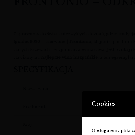
FRONTONIO – ODKR
Zapraszamy do świata niezwykłych doznań, gdzie tradycja
Iguales 2020 – czerwone | Frontonio
, klejnot z portfoli
starych krzewach i wizji mistrza winiarstwa. Jeśli szukają
stawiamy na
najlepsze wina hiszpańskie
, a ten egzemplarz
SPECYFIKACJA
Nazwa wina
Cookies
Producent
Kraj
Obsługujemy pliki coo