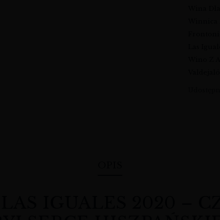
Wina Dl
Winnica 
Fronton
Las Igual
Wino Z A
Valdejal
Udostępni
OPIS
 LAS IGUALES 2020 – 