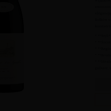
wyjątko
stworzon
elegancj
fiołków 
koneseró
* **Styl
* **Szcze
* **Regio
* **Aroma
* **Ideal
gulasze, 