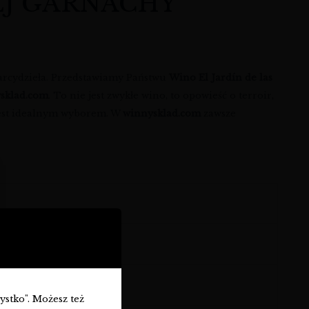
EJ GARNACHY
 arcydzieła. Przedstawiamy Państwu
Wino El Jardín de las
ysklad.com
. To nie jest zwykłe wino, to opowieść o terroir,
est idealnym wyborem. W
winnysklad.com
zawsze
zystko". Możesz też