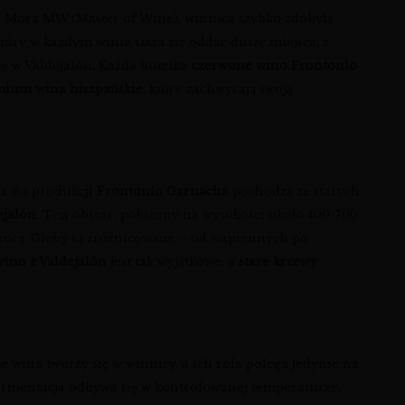
ndo Mora MW (Master of Wine), winnica szybko zdobyła
óry w każdym winie stara się oddać duszę miejsca, z
ie w Valdejalón. Każda butelka
czerwone wino Frontonio
ium wina hiszpańskie
, które zachwycają swoją
na do produkcji
Frontonio Garnacha
pochodzą ze starych
ejalón
. Ten obszar, położony na wysokości około 400-700
ocą. Gleby są zróżnicowane – od wapiennych po
wino z Valdejalón
jest tak wyjątkowe, a
stare krzewy
 wina tworzy się w winnicy, a ich rola polega jedynie na
 Fermentacja odbywa się w kontrolowanej temperaturze,