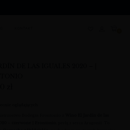
OG
KONTAKT
0
RDÍN DE LAS IGUALES 2020 – |
TONIO
00
zł
ecnie oglądających
istrzostwo Bodegas Frontonio z
Wino El Jardín de las
2020 – czerwone | Frontonio
, perłą z serca Aragonii. To