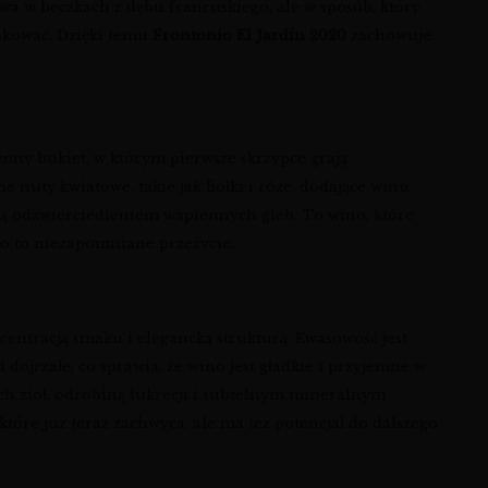
a w beczkach z dębu francuskiego, ale w sposób, który
askować. Dzięki temu
Frontonio El Jardín 2020
zachowuje
żony bukiet, w którym pierwsze skrzypce grają
nuty kwiatowe, takie jak fiołki i róże, dodające winu
 są odzwierciedleniem wapiennych gleb. To wino, które
o to niezapomniane przeżycie.
centracją smaku i elegancką strukturą. Kwasowość jest
dojrzałe, co sprawia, że wino jest gładkie i przyjemne w
h ziół, odrobiną lukrecji i subtelnym mineralnym
 które już teraz zachwyca, ale ma też potencjał do dalszego