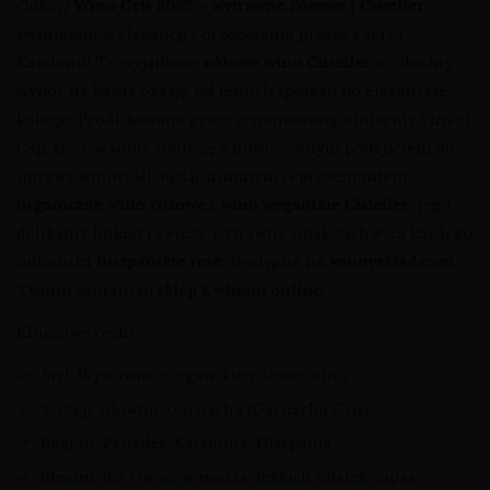
Odkryj
Wino Gris 2022 – wytrawne różowe | Cisteller
–
kwintesencję elegancji i orzeźwienia prosto z serca
Katalonii! To wyjątkowe
różowe wino Cisteller
to idealny
wybór na każdą okazję, od letnich spotkań po eleganckie
kolacje. Produkowane przez renomowaną winiarnię Vins el
Cep, łączy w sobie tradycję z nowoczesnym podejściem do
uprawy winorośli, będąc dumnym reprezentantem
organiczne wino różowe
i
wino wegańskie Cisteller
. Jego
delikatny bukiet i świeży, wytrawny smak zachwycą każdego
miłośnika
hiszpańskie rosé
. Dostępne na
winnysklad.com
,
Twoim zaufanym
sklep z winem online
.
Kluczowe cechy:
Styl: Wytrawne, eleganckie różowe wino
Szczep: Głównie Garnacha (Garnacha Gris)
Region: Penedès, Katalonia, Hiszpania
Idealne do: Owoców morza, lekkich sałatek, tapas,