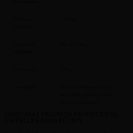
serwowania
Potencjał
1-3 lata
starzenia
Zawartość
Ok. 12.5% obj.
alkoholu
Pojemność
0.75 L
Certyfikaty
Wino ekologiczne, wino
wegańskie (potwierdzone
przez producenta)
HISTORIA I TRADYCJA PRODUCENTA:
CISTELLER (VINS EL CEP)