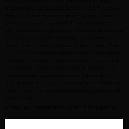
Za marką Cisteller stoi Vins el Cep, winiarnia z długą i
bogatą historią, zakorzenioną głęboko w tradycji regionu
Penedès. Od pokoleń cztery rodziny winiarzy – Carreras,
Esteve, Masana i Parera – wspólnie pielęgnują ziemię i
pasję do tworzenia wyjątkowych win. Ich filozofia opiera się
na szacunku do natury i dziedzictwa, co przekłada się na
produkcję win o niezwykłej jakości i autentyczności. Vins el
Cep to pionierzy
wina ekologiczne
i
wina biodynamiczne
w
Hiszpanii, a ich zaangażowanie w zrównoważony rozwój
jest widoczne w każdym etapie produkcji. Wybierając to
różowe wino premium
, wybierasz nie tylko smak, ale i
historię, doświadczenie oraz odpowiedzialność. To właśnie
dzięki takim producentom
wina Hiszpanii
zyskują uznanie
na całym świecie.
TERROIR I WINNICE: SERCE PENEDÈS
Penedès to jeden z najbardziej dynamicznych i
innowacyjnych regionów winiarskich w Hiszpanii,