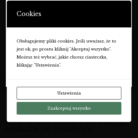
STRONA ZAWIERA OFERTĘ
położony w Katalonii, niedaleko Barcelony. Klimat
DOTYCZĄCĄ NAPOJÓW
Cookies
ALKOHOLOWYCH I JEST
śródziemnomorski, z łagodnymi zimami i gorącymi,
PRZEZNACZONA TYLKO DLA
suchymi latami, w połączeniu z różnorodnymi glebami –
OSÓB PEŁNOLETNICH.
od wapiennych po gliniaste – tworzy idealne warunki dla
uprawy winorośli. Winnice Cisteller są położone na
Obsługujemy pliki cookies. Jeśli uważasz, że to
Czy masz ukończone
18
lat?
różnych wysokościach, co pozwala na optymalne
jest ok, po prostu kliknij "Akceptuj wszystko".
TAK
dojrzewanie różnych odmian. Szczep
Garnacha Gris
,
Możesz też wybrać, jakie chcesz ciasteczka,
używany do produkcji tego wina, czerpie z tego terroir
klikając "Ustawienia".
NIE
wszystko, co najlepsze, rozwijając unikalne aromaty i smaki.
Zaangażowanie w uprawę ekologiczną i biodynamiczną
oznacza, że winogrona dojrzewają w harmonii z naturą, bez
Ustawienia
użycia syntetycznych pestycydów czy nawozów. To sprawia,
że
wino z Katalonii
od Cisteller jest nie tylko smaczne, ale i
Zaakceptuj wszystko
czyste.
FILOZOFIA PRODUKCJI I WINIFIKACJA:
DELIKATNOŚĆ I EKSPRESJA