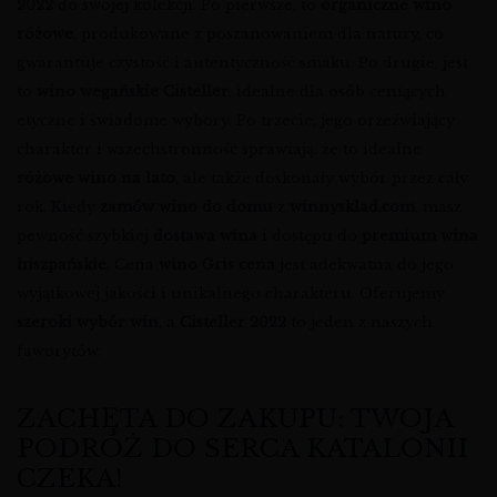
2022
do swojej kolekcji. Po pierwsze, to
organiczne wino
różowe
, produkowane z poszanowaniem dla natury, co
gwarantuje czystość i autentyczność smaku. Po drugie, jest
to
wino wegańskie Cisteller
, idealne dla osób ceniących
etyczne i świadome wybory. Po trzecie, jego orzeźwiający
charakter i wszechstronność sprawiają, że to idealne
różowe wino na lato
, ale także doskonały wybór przez cały
rok. Kiedy
zamów wino do domu
z
winnysklad.com
, masz
pewność szybkiej
dostawa wina
i dostępu do
premium wina
hiszpańskie
. Cena
wino Gris cena
jest adekwatna do jego
wyjątkowej jakości i unikalnego charakteru. Oferujemy
szeroki wybór win
, a
Cisteller 2022
to jeden z naszych
faworytów.
ZACHĘTA DO ZAKUPU: TWOJA
PODRÓŻ DO SERCA KATALONII
CZEKA!