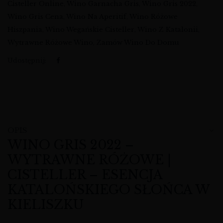
Cisteller Online
,
Wino Garnacha Gris
,
Wino Gris 2022
,
Wino Gris Cena
,
Wino Na Aperitif
,
Wino Różowe
Hiszpania
,
Wino Wegańskie Cisteller
,
Wino Z Katalonii
,
Wytrawne Różowe Wino
,
Zamów Wino Do Domu
Udostępnij:
OPIS
WINO GRIS 2022 –
WYTRAWNE RÓŻOWE |
CISTELLER – ESENCJA
KATALOŃSKIEGO SŁOŃCA W
KIELISZKU