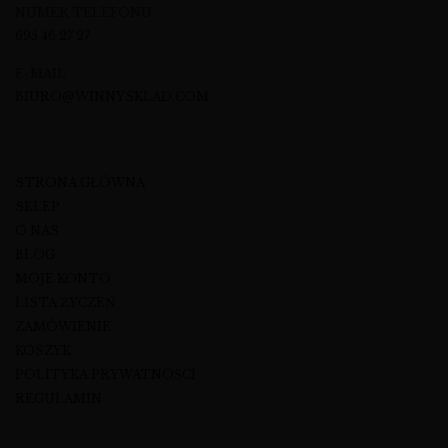
NUMER TELEFONU
695 46 27 27
E-MAIL
BIURO@WINNYSKLAD.COM
STRONA GŁÓWNA
SKLEP
O NAS
BLOG
MOJE KONTO
LISTA ŻYCZEŃ
ZAMÓWIENIE
KOSZYK
POLITYKA PRYWATNOŚCI
REGULAMIN