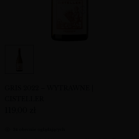
GRIS 2022 – WYTRAWNE |
CISTELLER
119,00
zł
34
obecnie oglądających