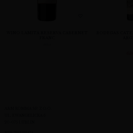
WINO LAMITA RESERVA CABERNET
BODEGAS CATE
FRANC
ARG
WINA
63
A&M KOMMA SP. Z O.O.
UL. EWANGELICKA 6
20-075 LUBLIN
NIP: 7123512474