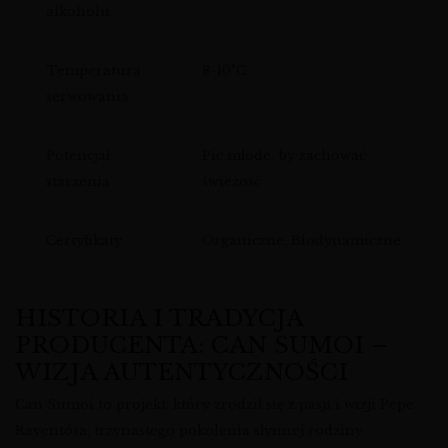
alkoholu
Temperatura
8-10°C
serwowania
Potencjał
Pić młode, by zachować
starzenia
świeżość
Certyfikaty
Organiczne, Biodynamiczne
HISTORIA I TRADYCJA
PRODUCENTA: CAN SUMOI –
WIZJA AUTENTYCZNOŚCI
Can Sumoi to projekt, który zrodził się z pasji i wizji Pepe
Raventósa, trzynastego pokolenia słynnej rodziny