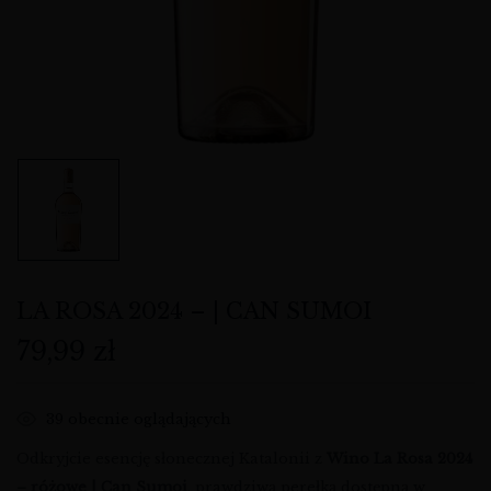
LA ROSA 2024 – | CAN SUMOI
79,99
zł
39
obecnie oglądających
Odkryjcie esencję słonecznej Katalonii z
Wino La Rosa 2024
– różowe | Can Sumoi
, prawdziwą perełką dostępną w