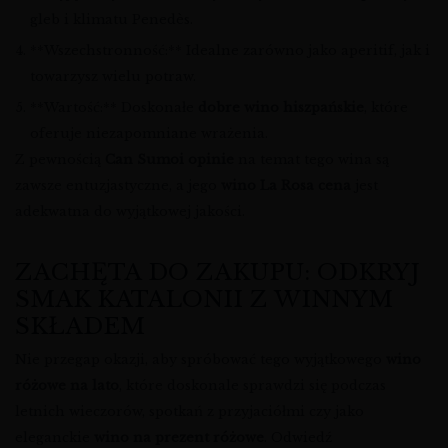
gleb i klimatu Penedès.
**Wszechstronność:** Idealne zarówno jako aperitif, jak i
towarzysz wielu potraw.
**Wartość:** Doskonałe
dobre wino hiszpańskie
, które
oferuje niezapomniane wrażenia.
Z pewnością
Can Sumoi opinie
na temat tego wina są
zawsze entuzjastyczne, a jego
wino La Rosa cena
jest
adekwatna do wyjątkowej jakości.
ZACHĘTA DO ZAKUPU: ODKRYJ
SMAK KATALONII Z WINNYM
SKŁADEM
Nie przegap okazji, aby spróbować tego wyjątkowego
wino
różowe na lato
, które doskonale sprawdzi się podczas
letnich wieczorów, spotkań z przyjaciółmi czy jako
eleganckie
wino na prezent różowe
. Odwiedź