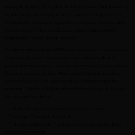
winnysklad.com
! To wyjątkowe
różowe wino Can Sumoi
to
kwintesencja świeżości, lekkości i autentycznego terroir
Penedès. Produkowane zgodnie z zasadami biodynamiki,
jest idealnym wyborem dla miłośników
wina różowe
organiczne
i naturalnych smaków.
To
świeże wino różowe 2024
urzeka bukietem czerwonych
owoców, cytrusów i delikatnych nut kwiatowych, a na
podniebieniu zachwyca rześką kwasowością i mineralnym
finiszem. Doskonałe jako
wino różowe na lato
, idealnie
sprawdzi się solo lub jako wykwintne
różowe wino do
jedzenia
. Zamów to
lekkie wino różowe
już dziś i ciesz się
wyjątkowym smakiem!
* **Styl:** Świeże, wytrawne, mineralne różowe
* **Szczepy:** Sumoll, Parellada
* **Idealne połączenie:** Sałatki, owoce morza, kuchnia
śródziemnomorska