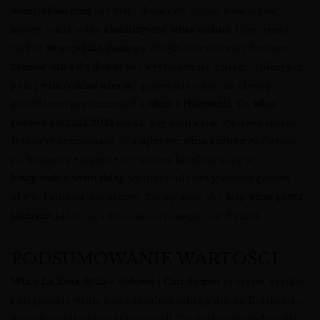
winnysklad.com
już dziś i dołącz do grona koneserów,
którzy cenią sobie
ekskluzywne wina online
. Oferujemy
szybką
winnysklad dostawa
, dzięki czemu mogą Państwo
zamów wino do domu
bez wychodzenia z niego. Odkryjcie
pełną
winnysklad oferta
i pozwólcie sobie na chwilę
prawdziwej przyjemności z
wina z Hiszpanii
. To
wino
różowe rocznik 2024
czeka, aby zachwycić Państwa zmysły.
Jesteśmy przekonani, że
najlepsze wina różowe
zasługują
na honorowe miejsce w Państwa kolekcji, a my w
hiszpańskie wino sklep
winnysklad.com jesteśmy gotowi,
aby je Państwu dostarczyć. Zachęcamy, aby
kup wino przez
internet
już teraz i doświadczyć magii Can Sumoi.
PODSUMOWANIE WARTOŚCI
Wino La Rosa 2024 – różowe | Can Sumoi
to czyste, rześkie
i eleganckie wino, które idealnie oddaje ducha Katalonii i
filozofię minimalnej interwencji. To doskonały wybór dla