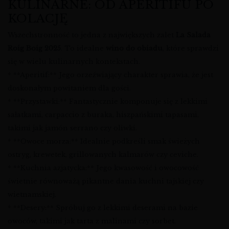
KULINARNE: OD APERITIFU PO
KOLACJĘ
Wszechstronność to jedna z największych zalet
La Salada
Roig Boig 2025
. To idealne
wino do obiadu
, które sprawdzi
się w wielu kulinarnych kontekstach.
* **Aperitif:** Jego orzeźwiający charakter sprawia, że jest
doskonałym powitaniem dla gości.
* **Przystawki:** Fantastycznie komponuje się z lekkimi
sałatkami, carpaccio z buraka, hiszpańskimi tapasami,
takimi jak jamón serrano czy oliwki.
* **Owoce morza:** Idealnie podkreśli smak świeżych
ostryg, krewetek, grillowanych kalmarów czy ceviche.
* **Kuchnia azjatycka:** Jego kwasowość i owocowość
świetnie równoważą pikantne dania kuchni tajskiej czy
wietnamskiej.
* **Desery:** Spróbuj go z lekkimi deserami na bazie
owoców, takimi jak tarta z malinami czy sorbet.