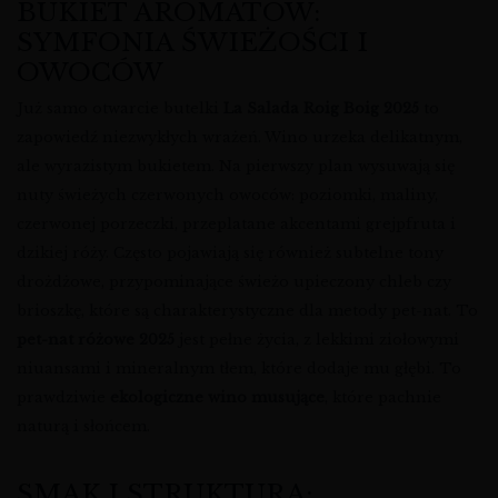
BUKIET AROMATÓW:
SYMFONIA ŚWIEŻOŚCI I
OWOCÓW
Już samo otwarcie butelki
La Salada Roig Boig 2025
to
zapowiedź niezwykłych wrażeń. Wino urzeka delikatnym,
ale wyrazistym bukietem. Na pierwszy plan wysuwają się
nuty świeżych czerwonych owoców: poziomki, maliny,
czerwonej porzeczki, przeplatane akcentami grejpfruta i
dzikiej róży. Często pojawiają się również subtelne tony
drożdżowe, przypominające świeżo upieczony chleb czy
brioszkę, które są charakterystyczne dla metody pet-nat. To
pet-nat różowe 2025
jest pełne życia, z lekkimi ziołowymi
niuansami i mineralnym tłem, które dodaje mu głębi. To
prawdziwie
ekologiczne wino musujące
, które pachnie
naturą i słońcem.
SMAK I STRUKTURA: