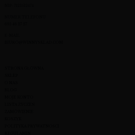
NIP: 7123512474
NUMER TELEFONU
695 46 27 27
E-MAIL
BIURO@WINNYSKLAD.COM
STRONA GŁÓWNA
SKLEP
O NAS
BLOG
MOJE KONTO
LISTA ŻYCZEŃ
ZAMÓWIENIE
KOSZYK
POLITYKA PRYWATNOŚCI
REGULAMIN