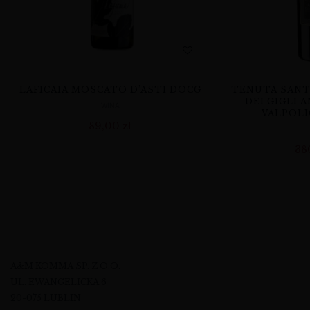
LAFICAIA MOSCATO D’ASTI DOCG
TENUTA SANT
DEI GIGLI 
WINA
VALPOLI
89,00
zł
38
A&M KOMMA SP. Z O.O.
UL. EWANGELICKA 6
20-075 LUBLIN