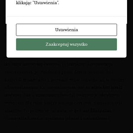
La Salada Roig Boig 2025
to esencja metody “pétillant
klikając "Ustawienia".
NIE
naturel” (pet-nat), czyli wina musującego, którego
fermentacja kończy się w butelce, bez degorżowania czy
dodawania likieru ekspedycyjnego. To sprawia, że jest to
Ustawienia
prawdziwe
musujące wino naturalne
, pełne autentycznych
smaków i aromatów. Proces rozpoczyna się od ręcznego
Zaakceptuj wszystko
zbioru starannie wyselekcjonowanych winogron, często ze
szczepu Sumoll
– lokalnej, rdzennej odmiany, która wnosi
do wina niezwykłą świeżość i charakter. Fermentacja
spontaniczna, prowadzona przez dzikie drożdże, bez
kontroli temperatury, pozwala winu rozwijać się w swoim
własnym tempie. Co najważniejsze, jest to
wino bez siarki
dodanej (lub z minimalną ilością), co czyni je idealnym
wyborem dla tych, którzy szukają czystych, nieskażonych
smaków. To podejście sprawia, że
pet-nat Hiszpania
z
Winnysklad.com to synonim jakości i naturalności.