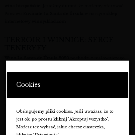
wina hiszpańskie
. Jesteśmy dumni, że możemy oferować
Państwu
Envínate La Santa de Úrsula
w naszym
sklep
internetowy winnysklad.com
.
TERROIR I WINNICE: SERCE
TENERYFY
Wino La Santa de Úrsula 2020
pochodzi z malowniczego
regionu
Valle de la Orotava wino
na północnej Teneryfie,
części archipelagu Wysp Kanaryjskich. To miejsce jest
STRONA ZAWIERA OFERTĘ
DOTYCZĄCĄ NAPOJÓW
prawdziwym cudem natury, gdzie winorośle rosną na
Cookies
ALKOHOLOWYCH I JEST
stromych, wulkanicznych zboczach, często na wysokościach
PRZEZNACZONA TYLKO DLA
od 300 do 600 metrów nad poziomem morza. Gleby bogate
OSÓB PEŁNOLETNICH.
w minerały wulkaniczne nadają winom niepowtarzalny
Obsługujemy pliki cookies. Jeśli uważasz, że to
charakter, a bliskość Oceanu Atlantyckiego zapewnia
Czy masz ukończone
18
lat?
jest ok, po prostu kliknij "Akceptuj wszystko".
unikalny mikroklimat z chłodnymi bryzami i odpowiednią
TAK
Możesz też wybrać, jakie chcesz ciasteczka,
wilgotnością. To właśnie te warunki sprawiają, że
wina
klikając "Ustawienia".