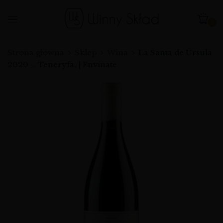
0
Strona główna
Sklep
Wina
La Santa de Úrsula
2020 – Teneryfa, | Envínate