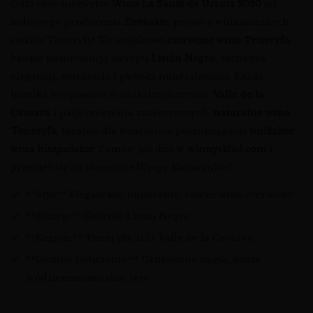
Odkryjcie niezwykłe
Wino La Santa de Úrsula 2020
od
kultowego producenta
Envínate
, prosto z wulkanicznych
stoków Teneryfy! To wyjątkowe
czerwone wino Teneryfa
,
będące kwintesencją szczepu
Listán Negro
, zachwyca
elegancją, świeżością i głęboką mineralnością. Każda
butelka to opowieść o unikalnym terroir
Valle de la
Orotava
i pasji tworzenia autentycznych,
naturalne wino
Teneryfa
. Idealne dla koneserów poszukujących
unikalne
wina hiszpańskie
. Zamów już dziś w
winnysklad.com
i
przenieś się na słoneczne Wyspy Kanaryjskie!
**Styl:** Eleganckie, mineralne, świeże wino czerwone
**Szczep:** Głównie Listán Negro
**Region:** Teneryfa, D.O. Valle de la Orotava
**Idealne połączenie:** Grillowane mięsa, dania
śródziemnomorskie, sery