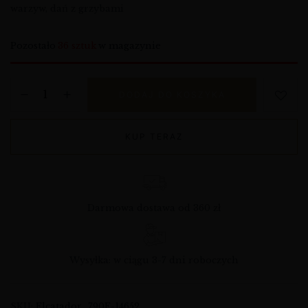
warzyw, dań z grzybami
Pozostało
36 sztuk
w magazynie
DODAJ DO KOSZYKA
KUP TERAZ
Darmowa dostawa od 360 zł
Wysyłka: w ciągu 3-7 dni roboczych
SKU:
Elcatador_790E-14652