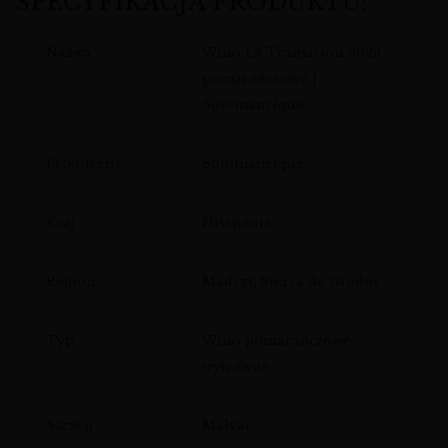
SPECYFIKACJA PRODUKTU:
Nazwa
Wino La Transición 2023 –
pomarańczowe |
Sotomanrique
Producent
Sotomanrique
Kraj
Hiszpania
Region
Madryt, Sierra de Gredos
Typ
Wino pomarańczowe,
wytrawne
Szczep
Malvar