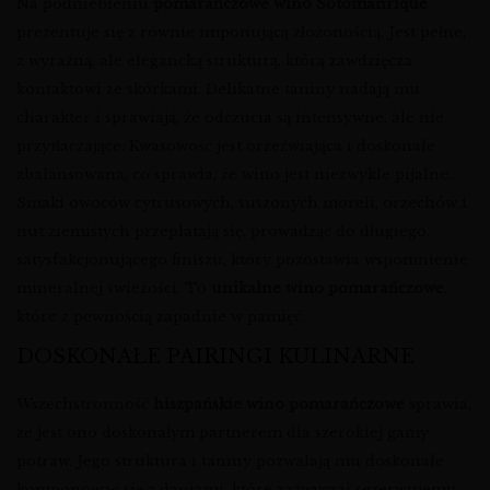
Na podniebieniu
pomarańczowe wino Sotomanrique
prezentuje się z równie imponującą złożonością. Jest pełne,
z wyraźną, ale elegancką strukturą, którą zawdzięcza
kontaktowi ze skórkami. Delikatne taniny nadają mu
charakter i sprawiają, że odczucia są intensywne, ale nie
przytłaczające. Kwasowość jest orzeźwiająca i doskonale
zbalansowana, co sprawia, że wino jest niezwykle pijalne.
Smaki owoców cytrusowych, suszonych moreli, orzechów i
nut ziemistych przeplatają się, prowadząc do długiego,
satysfakcjonującego finiszu, który pozostawia wspomnienie
mineralnej świeżości. To
unikalne wino pomarańczowe
,
które z pewnością zapadnie w pamięć.
DOSKONAŁE PAIRINGI KULINARNE
Wszechstronność
hiszpańskie wino pomarańczowe
sprawia,
że jest ono doskonałym partnerem dla szerokiej gamy
potraw. Jego struktura i taniny pozwalają mu doskonale
komponować się z daniami, które zazwyczaj rezerwujemy