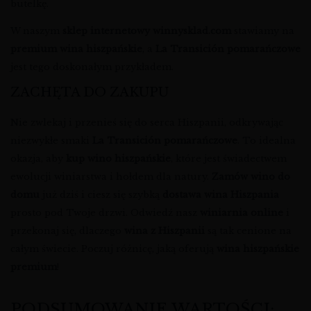
butelkę.
W naszym
sklep internetowy winnysklad.com
stawiamy na
premium wina hiszpańskie
, a
La Transición pomarańczowe
jest tego doskonałym przykładem.
ZACHĘTA DO ZAKUPU
Nie zwlekaj i przenieś się do serca Hiszpanii, odkrywając
niezwykłe smaki
La Transición pomarańczowe
. To idealna
okazja, aby
kup wino hiszpańskie
, które jest świadectwem
ewolucji winiarstwa i hołdem dla natury.
Zamów wino do
domu
już dziś i ciesz się szybką
dostawa wina Hiszpania
prosto pod Twoje drzwi. Odwiedź nasz
winiarnia online
i
przekonaj się, dlaczego
wina z Hiszpanii
są tak cenione na
całym świecie. Poczuj różnicę, jaką oferują
wina hiszpańskie
premium
!
PODSUMOWANIE WARTOŚCI: