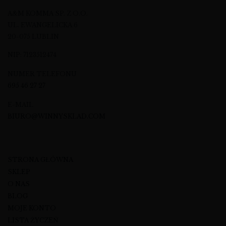
A&M KOMMA SP. Z O.O.
UL. EWANGELICKA 6
20-075 LUBLIN
NIP: 7123512474
NUMER TELEFONU
695 46 27 27
E-MAIL
BIURO@WINNYSKLAD.COM
STRONA GŁÓWNA
SKLEP
O NAS
BLOG
MOJE KONTO
LISTA ŻYCZEŃ