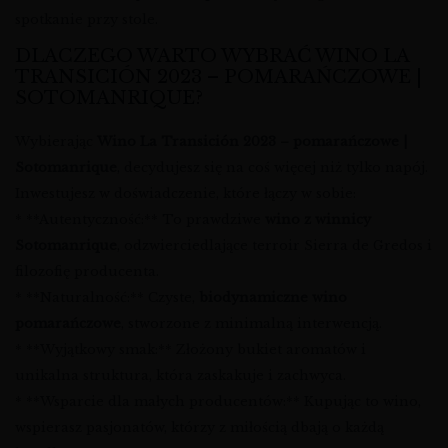
spotkanie przy stole.
DLACZEGO WARTO WYBRAĆ WINO LA
TRANSICIÓN 2023 – POMARAŃCZOWE |
SOTOMANRIQUE?
Wybierając
Wino La Transición 2023 – pomarańczowe |
Sotomanrique
, decydujesz się na coś więcej niż tylko napój.
Inwestujesz w doświadczenie, które łączy w sobie:
* **Autentyczność:** To prawdziwe
wino z winnicy
Sotomanrique
, odzwierciedlające terroir Sierra de Gredos i
filozofię producenta.
* **Naturalność:** Czyste,
biodynamiczne wino
pomarańczowe
, stworzone z minimalną interwencją.
* **Wyjątkowy smak:** Złożony bukiet aromatów i
unikalna struktura, która zaskakuje i zachwyca.
* **Wsparcie dla małych producentów:** Kupując to wino,
wspierasz pasjonatów, którzy z miłością dbają o każdą