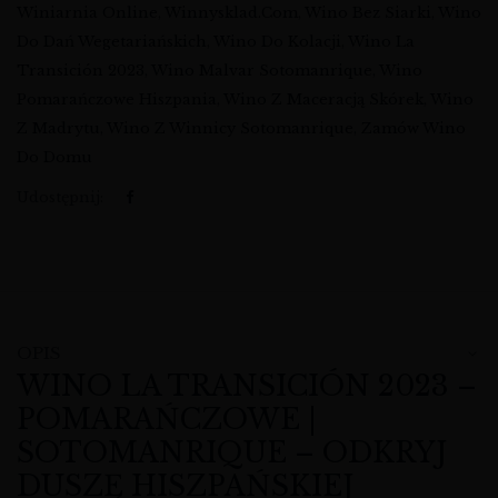
Winiarnia Online
,
Winnysklad.com
,
Wino Bez Siarki
,
Wino
Do Dań Wegetariańskich
,
Wino Do Kolacji
,
Wino La
Transición 2023
,
Wino Malvar Sotomanrique
,
Wino
Pomarańczowe Hiszpania
,
Wino Z Maceracją Skórek
,
Wino
Z Madrytu
,
Wino Z Winnicy Sotomanrique
,
Zamów Wino
Do Domu
Udostępnij:
OPIS
WINO LA TRANSICIÓN 2023 –
POMARAŃCZOWE |
SOTOMANRIQUE – ODKRYJ
DUSZĘ HISZPAŃSKIEJ