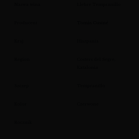
Nazwa wina
Llebre Tempranillo
Producent
Tomàs Cusiné
Kraj
Hiszpania
Region
Costers del Segre,
Katalonia
Szczep
Tempranillo
Kolor
Czerwone
Rocznik