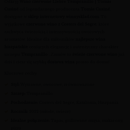
Odkryj
Wino czerwone Llebre Tempranillo | Tomàs
Cusiné
od legendarnego producenta
Tomàs Cusiné
,
dostępne w
sklep internetowy winnysklad.com
. To
wyjątkowe
czerwone wino z Costers del Segre
, które
zachwyca świeżością i intensywnością owocowych
aromatów. Idealne dla miłośników
najlepsze wina
hiszpańskie
ceniących elegancję i autentyczny charakter
szczepu
Tempranillo
. Zamów to
świeże czerwone wino
już
dziś i ciesz się szybką
dostawa wina
prosto do domu!
Kluczowe cechy:
Styl:
Wytrawne, owocowe, zrównoważone
Szczep:
Tempranillo
Pochodzenie:
Costers del Segre, Katalonia, Hiszpania
Rocznik:
2022 (młode, świeże)
Idealne połączenie:
Tapas, grillowane mięsa, makarony,
pizza