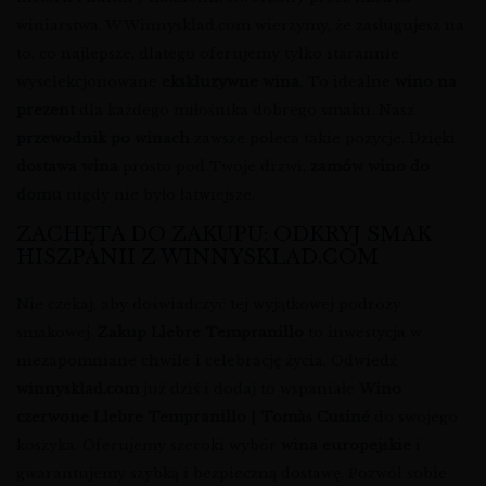
winiarstwa. W Winnysklad.com wierzymy, że zasługujesz na
to, co najlepsze, dlatego oferujemy tylko starannie
wyselekcjonowane
ekskluzywne wina
. To idealne
wino na
prezent
dla każdego miłośnika dobrego smaku. Nasz
przewodnik po winach
zawsze poleca takie pozycje. Dzięki
dostawa wina
prosto pod Twoje drzwi,
zamów wino do
domu
nigdy nie było łatwiejsze.
ZACHĘTA DO ZAKUPU: ODKRYJ SMAK
HISZPANII Z WINNYSKLAD.COM
Nie czekaj, aby doświadczyć tej wyjątkowej podróży
smakowej.
Zakup Llebre Tempranillo
to inwestycja w
niezapomniane chwile i celebrację życia. Odwiedź
winnysklad.com
już dziś i dodaj to wspaniałe
Wino
czerwone Llebre Tempranillo | Tomàs Cusiné
do swojego
koszyka. Oferujemy szeroki wybór
wina europejskie
i
gwarantujemy szybką i bezpieczną dostawę. Pozwól sobie