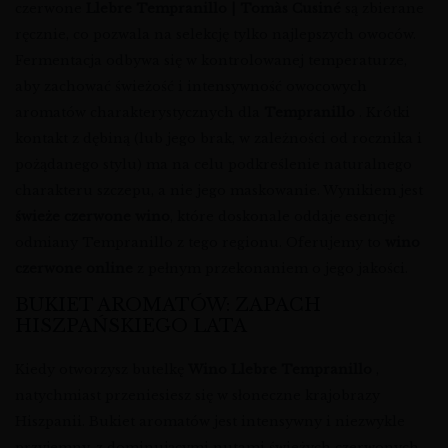
czerwone
Llebre Tempranillo | Tomàs Cusiné
są zbierane
ręcznie, co pozwala na selekcję tylko najlepszych owoców.
Fermentacja odbywa się w kontrolowanej temperaturze,
aby zachować świeżość i intensywność owocowych
aromatów charakterystycznych dla
Tempranillo
. Krótki
kontakt z dębiną (lub jego brak, w zależności od rocznika i
pożądanego stylu) ma na celu podkreślenie naturalnego
charakteru szczepu, a nie jego maskowanie. Wynikiem jest
świeże czerwone wino
, które doskonale oddaje esencję
odmiany Tempranillo z tego regionu. Oferujemy to
wino
czerwone online
z pełnym przekonaniem o jego jakości.
BUKIET AROMATÓW: ZAPACH
HISZPAŃSKIEGO LATA
Kiedy otworzysz butelkę
Wino Llebre Tempranillo
,
natychmiast przeniesiesz się w słoneczne krajobrazy
Hiszpanii. Bukiet aromatów jest intensywny i niezwykle
przyjemny, z dominującymi nutami świeżych czerwonych