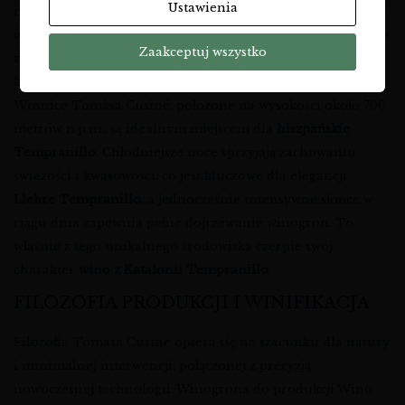
Ustawienia
nocą. Te surowe warunki, w połączeniu z glebami
wapiennymi i łupkowymi, zmuszają winorośl do głębokiego
Zaakceptuj wszystko
zakorzenienia, co przekłada się na intensywność i
koncentrację smaków w owocach.
Winnice Tomàsa Cusiné, położone na wysokości około 700
metrów n.p.m., są idealnym miejscem dla
hiszpańskie
Tempranillo
. Chłodniejsze noce sprzyjają zachowaniu
świeżości i kwasowości, co jest kluczowe dla elegancji
Llebre Tempranillo
, a jednocześnie intensywne słońce w
ciągu dnia zapewnia pełne dojrzewanie winogron. To
właśnie z tego unikalnego środowiska czerpie swój
charakter
wino z Katalonii Tempranillo
.
FILOZOFIA PRODUKCJI I WINIFIKACJA
Filozofia Tomàsa Cusiné opiera się na szacunku dla natury
i minimalnej interwencji, połączonej z precyzją
nowoczesnej technologii. Winogrona do produkcji Wino