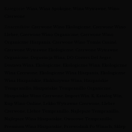
Kategorie:
Wina
,
Wina Spokojne
,
Wina Wytrawne
,
Wino
Czerwone
Znaczników:
Czerwone Wino Ekologiczne
,
Czerwone Wino
Llebre
,
Czerwone Wino Organiczne
,
Czerwone Wino
Organiczne Hiszpania
,
Czerwone Wino Tomàs Cusiné
,
Czerwone Wytrawne Ekologiczne
,
Czerwone Wytrawne
Organiczne
,
Degustacja Wina
,
DO Costers Del Segre
,
Dostawa Wina
,
Ekologiczne
,
Ekologiczne Wina
,
Ekologiczne
Wina Czerwone
,
Ekologiczne Wina Hiszpania
,
Ekologiczne
Wina Hiszpańskie
,
Ekskluzywne Wina
,
Hiszpańskie
Tempranillo
,
Hiszpańskie Tempranillo Organiczne
,
Hiszpańskie Wino Czerwone
,
Import Win
,
K
,
Katalog Win
,
Kup Wino Online
,
Lekko Wytrawne Czerwone
,
Llebre
Czerwone
,
Llebre Tempranillo
,
Najlepsze Tempranillo
,
Najlepsze Wina Hiszpańskie
,
Owocowe Tempranillo
,
Premium Wina Hiszpańskie
,
Przewodnik Po Winach
,
Sklep