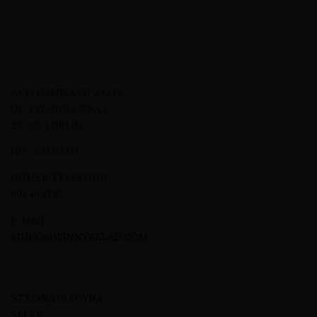
A&M KOMMA SP. Z O.O.
UL. EWANGELICKA 6
20-075 LUBLIN
NIP: 7123512474
NUMER TELEFONU
695 46 27 27
E-MAIL
BIURO@WINNYSKLAD.COM
STRONA GŁÓWNA
SKLEP