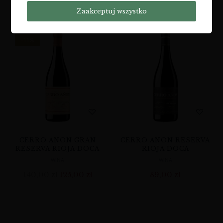
74,00
zł
Zaakceptuj wszystko
-11%
CERRO ANON GRAN
CERRO ANON RESERVA
RESERVA RIOJA DOCA
RIOJA DOCA
WINA
WINA
140,00
zł
125,00
zł
89,00
zł