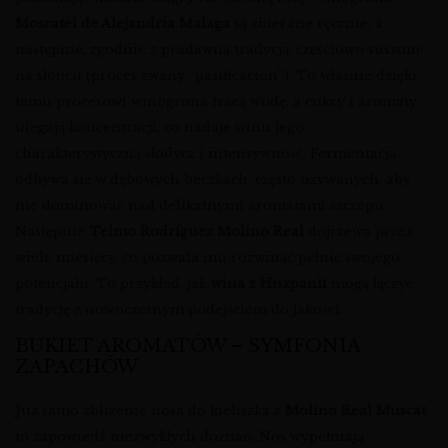
Moscatel de Alejandría Malaga
są zbierane ręcznie, a
następnie, zgodnie z pradawną tradycją, częściowo suszone
na słońcu (proces zwany “pasificación”). To właśnie dzięki
temu procesowi winogrona tracą wodę, a cukry i aromaty
ulegają koncentracji, co nadaje winu jego
charakterystyczną słodycz i intensywność. Fermentacja
odbywa się w dębowych beczkach, często używanych, aby
nie dominować nad delikatnymi aromatami szczepu.
Następnie
Telmo Rodríguez Molino Real
dojrzewa przez
wiele miesięcy, co pozwala mu rozwinąć pełnię swojego
potencjału. To przykład, jak
wina z Hiszpanii
mogą łączyć
tradycję z nowoczesnym podejściem do jakości.
BUKIET AROMATÓW – SYMFONIA
ZAPACHÓW
Już samo zbliżenie nosa do kieliszka z
Molino Real Muscat
to zapowiedź niezwykłych doznań. Nos wypełniają