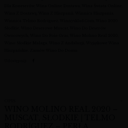
Dla Koneserów
,
Wina Online Dostawa
,
Wina Świata Online
,
Wina Z Dostawą
,
Wina Z Hiszpanii
,
Winnica Hiszpania
,
Winnica Telmo Rodríguez
,
Winnysklad.com
,
Wino 2020
Słodkie
,
Wino Deserowe Muscat
,
Wino Do Deserów
Owocowych
,
Wino Do Foie Gras
,
Wino Molino Real 2020
,
Wino Słodkie Malaga
,
Wino Z Andaluzji
,
Wyjątkowe Wina
Hiszpańskie
,
Zamów Wino Do Domu
Udostępnij:
OPIS
WINO MOLINO REAL 2020 –
MUSCAT, SŁODKIE | TELMO
RODRÍGUEZ – PERŁA