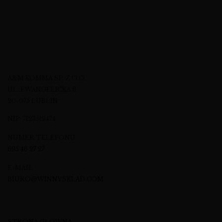
A&M KOMMA SP. Z O.O.
UL. EWANGELICKA 6
20-075 LUBLIN
NIP: 7123512474
NUMER TELEFONU
695 46 27 27
E-MAIL
BIURO@WINNYSKLAD.COM
STRONA GŁÓWNA