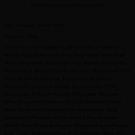
Wysyłka: w ciągu 3-7 dni roboczych
SKU:
Elcatador_4CBA-7285B
Kategoria:
Wina
Znaczników:
Charakterystyka Molino Real
,
Degustacja
Molino Real
,
Ekskluzywne Wina Hiszpańskie
,
Gdzie Kupić
Wino Hiszpańskie
,
Hiszpańskie Wina Słodkie
,
Katalog Win
Hiszpańskich
,
Malaga Wino Molino Real
,
Molino Real 2020
Cena
,
Molino Real Muscat
,
Moscatel De Alejandría
,
Moscatel De Alejandría Malaga
,
Muscat Słodkie Wino
Hiszpańskie
,
Najlepsze Muscaty Hiszpańskie
,
Najlepsze
Wina Hiszpańskie
,
Premium Wina Hiszpańskie
,
Prezent
Wino Hiszpańskie
,
Promocje Wina Hiszpańskie
,
Sklep
Internetowy Winnysklad.com
,
Sklep Z Winem Online
,
Słodkie Wino Telmo Rodríguez
,
Telmo Rodríguez Molino
Real
,
Telmo Rodríguez Wino
,
Wina Deserowe Sklep
,
Wina