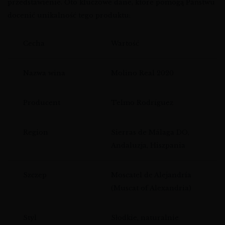
przedstawienie. Oto kluczowe dane, które pomogą Państwu
docenić unikalność tego produktu:
Cecha
Wartość
Nazwa wina
Molino Real 2020
Producent
Telmo Rodríguez
Region
Sierras de Málaga DO,
Andaluzja, Hiszpania
Szczep
Moscatel de Alejandría
(Muscat of Alexandria)
Styl
Słodkie, naturalnie