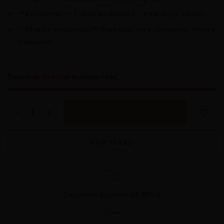
**Producent:** Telmo Rodríguez – gwarancja jakości
**Idealne połączenia:** Foie gras, sery pleśniowe, desery
owocowe
Pozostało
36 sztuk
w magazynie
DODAJ DO KOSZYKA
KUP TERAZ
Darmowa dostawa od 360 zł