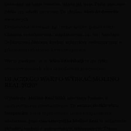
Deserami na bazie owoców, takimi jak tarta Tatin, pieczone
jabłka czy sałatki owocowe. To idealne
wino do deserów
owocowych
.
Kremowymi deserami, np. crème brûlée, panna cotta.
Ciastami orzechowymi i migdałowymi, np. tort Santiago.
Delikatnymi daniami kuchni azjatyckiej, zwłaszcza tymi o
pikantnym lub słodko-kwaśnym profilu.
Warto pamiętać, że to
wino z Andaluzji
to nie tylko
deserowy dodatek, ale i samodzielna przyjemność.
DLACZEGO WARTO WYBRAĆ MOLINO
REAL 2020?
Wybierając
Molino Real 2020
, inwestują Państwo w
niezapomniane doświadczenie. To
muscat słodkie wino
hiszpańskie
, które reprezentuje szczyt hiszpańskiego
winiarstwa. Jego
charakterystyka Molino Real
to połączenie
głębokiej tradycji z nowoczesnym mistrzostwem Telmo