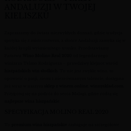
ANDALUZJI W TWOJEJ
KIELISZKU
Zapraszamy do świata niezwykłych doznań, gdzie tradycja
spotyka się z mistrzostwem, a słońce Andaluzji zamyka się w
każdej kropli wyśmienitego trunku. Przedstawiamy
Państwu
Wino Molino Real 2020
od legendarnego
winiarza Telmo Rodrígueza – prawdziwy klejnot wśród
hiszpańskich win słodkich
. To nie jest zwykłe wino, to
opowieść o pasji, ziemi i niezrównanym talencie, dostępna
już teraz w naszym
sklep z winem online
,
winnysklad.com
.
Przygotuj się na podróż do serca Malagi, gdzie rodzą się
najlepsze wina hiszpańskie
.
SPECYFIKACJA MOLINO REAL 2020
To
premium wina hiszpańskie
zasługuje na szczegółowe