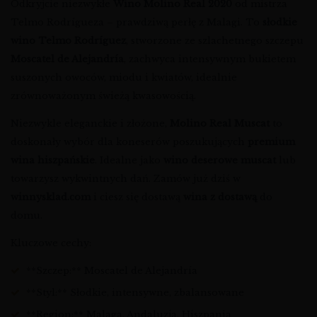
Odkryjcie niezwykłe
Wino Molino Real 2020
od mistrza
Telmo Rodrígueza – prawdziwą perłę z Malagi. To
słodkie
wino Telmo Rodríguez
, stworzone ze szlachetnego szczepu
Moscatel de Alejandría
, zachwyca intensywnym bukietem
suszonych owoców, miodu i kwiatów, idealnie
zrównoważonym świeżą kwasowością.
Niezwykle eleganckie i złożone,
Molino Real Muscat
to
doskonały wybór dla koneserów poszukujących
premium
wina hiszpańskie
. Idealne jako
wino deserowe muscat
lub
towarzysz wykwintnych dań. Zamów już dziś w
winnysklad.com
i ciesz się dostawą
wina z dostawą
do
domu.
Kluczowe cechy:
**Szczep:** Moscatel de Alejandría
**Styl:** Słodkie, intensywne, zbalansowane
**Region:** Malaga, Andaluzja, Hiszpania