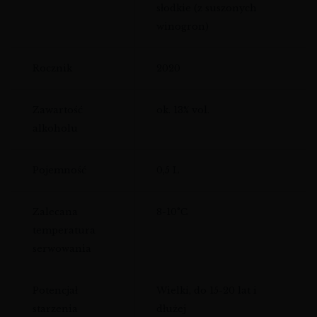
słodkie (z suszonych
winogron)
Rocznik
2020
Zawartość
ok. 13% vol.
alkoholu
Pojemność
0,5 L
Zalecana
8-10°C
temperatura
serwowania
Potencjał
Wielki, do 15-20 lat i
starzenia
dłużej