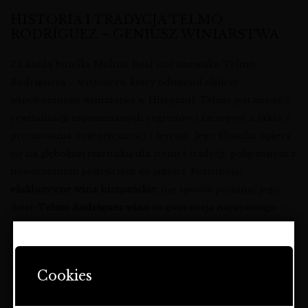
HISTORIA I TRADYCJA TELMO
RODRÍGUEZ – GENIUSZ WINIARSTWA
Za każdą butelką Molino Real stoi nazwisko Telmo
Rodrígueza – wizjonera, który odmienił oblicze
współczesnego winiarstwa w Hiszpanii. Telmo jest znany z
rewitalizacji zapomnianych regionów i szczepów, a także z
promowania autentyczności i terroir. Jego filozofia opiera
się na głębokim szacunku dla ziemi i tradycji, połączonym z
nowoczesnym podejściem do jakości. Poszukując
ekskluzywne wina hiszpańskie
, nie sposób pominąć jego
dzieł.
Telmo Rodríguez wino
to gwarancja najwyższego
kunsztu i niezapomnianych wrażeń.
TERROIR I WINNICE MALAGI – SERCE
STRONA ZAWIERA OFERTĘ
ANDALUZJI
DOTYCZĄCĄ NAPOJÓW
Cookies
ALKOHOLOWYCH I JEST
PRZEZNACZONA TYLKO DLA
Molino Real Muscat
pochodzi z malowniczych winnic