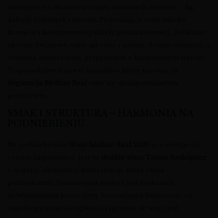
intensywne i złożone aromaty suszonych owoców – fig,
daktyli, rodzynek i moreli. Przenikają je nuty miodu,
karmelu i kandyzowanej skórki pomarańczowej. Delikatne
akcenty kwiatowe, takie jak róża i jaśmin, dodają elegancji, a
subtelna mineralność przypomina o kamienistym terroir.
To prawdziwy festiwal zapachów, który sprawia, że
degustacja Molino Real
staje się niezapomnianym
przeżyciem.
SMAK I STRUKTURA – HARMONIA NA
PODNIEBIENIU
Na podniebieniu
Wino Molino Real 2020
prezentuje się
równie imponująco. Jest to
słodkie wino Telmo Rodríguez
o bogatej, aksamitnej konsystencji, która otula
podniebienie. Dominująca słodycz jest doskonale
zrównoważona przez żywą, orzeźwiającą kwasowość, co
zapobiega uczuciu ciężkości i sprawia, że wino jest