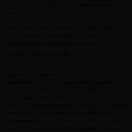
Rodrígueza. Jeśli szukają Państwo
najlepsze muscaty
hiszpańskie
, to właśnie je znaleźliście. Ten rocznik 2020 z
pewnością zaoferuje niezwykłe doznania, a jego potencjał
starzenia gwarantuje, że z czasem będzie tylko zyskiwać na
wartości. Sprawdźcie
Molino Real 2020 cena
w naszym
sklep internetowy winnysklad.com
i przekonajcie się sami.
ZACHĘTA DO ZAKUPU
Nie przegapcie okazji, by wzbogacić swoją kolekcję o to
wyjątkowe
wino deserowe sklep
oferuje Państwu w
winnysklad.com
. To idealny
prezent wino hiszpańskie
dla
konesera lub wyrafinowany dodatek do wyjątkowej okazji.
Możecie
zamów wino do domu
z łatwością, korzystając z
naszej oferty
wina online dostawa
. Odkryjcie inne
wina dla
koneserów
w naszym
katalog win hiszpańskich
i cieszcie się
wina z dostawą
prosto pod Wasze drzwi. Odwiedźcie naszą
stronę, aby poznać
promocje wina hiszpańskie
i dowiedzieć