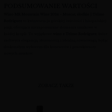
PODSUMOWANIE WARTOŚCI
Wino MR Mountain Wine 2024 – Muscat, słodkie | Telmo
Rodríguez
to kwintesencja górskiej świeżości i hiszpańskiej
pasji, oferująca niezapomniane doznania smakowe w
każdej kropli. To wyjątkowe
wino z Telmo Rodríguez
, które
zachwyca elegancją, złożonością i idealną równowagą, będąc
doskonałym wyborem dla koneserów i poszukiwaczy
nowych smaków.
ZOBACZ TAKŻE