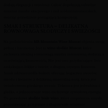
dodają elegancji i świeżości. Całość dopełniają subtelne
niuanse miodu akacjowego i ziół śródziemnomorskich,
tworząc prawdziwie pociągającą kompozycję.
SMAK I STRUKTURA – DELIKATNA
RÓWNOWAGA SŁODYCZY I ŚWIEŻOŚCI
Na podniebieniu
MR Mountain Wine Muscat
objawia swoją
pełnię i harmonię. Jest to
wino słodkie Muscat
, które
zachwyca idealną równowagą między intensywną słodyczą a
orzeźwiającą kwasowością. Nie jest ono przytłaczające, lecz
zaskakująco lekkie i świeże, z długim, czystym finiszem.
Smak odzwierciedla bukiet, oferując bogactwo owoców,
miodu i kwiatów, z delikatną mineralną nutą, która jest
świadectwem górskiego terroir. Tekstura jest jedwabista i
gładka, a jednocześnie wino zachowuje żywiołową energię.
To prawdziwe
słodkie białe wino
, które rozpieszcza zmysły,
pozostawiając przyjemne i długotrwałe wrażenie.