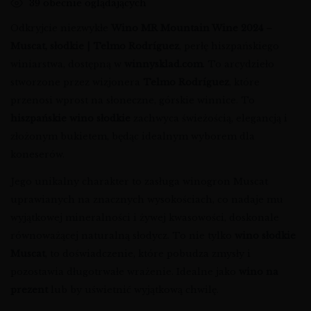
39
obecnie oglądających
Odkryjcie niezwykłe
Wino MR Mountain Wine 2024 –
Muscat, słodkie | Telmo Rodríguez
, perłę hiszpańskiego
winiarstwa, dostępną w
winnysklad.com
. To arcydzieło
stworzone przez wizjonera
Telmo Rodríguez
, które
przenosi wprost na słoneczne, górskie winnice. To
hiszpańskie wino słodkie
zachwyca świeżością, elegancją i
złożonym bukietem, będąc idealnym wyborem dla
koneserów.
Jego unikalny charakter to zasługa winogron Muscat
uprawianych na znacznych wysokościach, co nadaje mu
wyjątkowej mineralności i żywej kwasowości, doskonale
równoważącej naturalną słodycz. To nie tylko
wino słodkie
Muscat
, to doświadczenie, które pobudza zmysły i
pozostawia długotrwałe wrażenie. Idealne jako
wino na
prezent
lub by uświetnić wyjątkową chwilę.