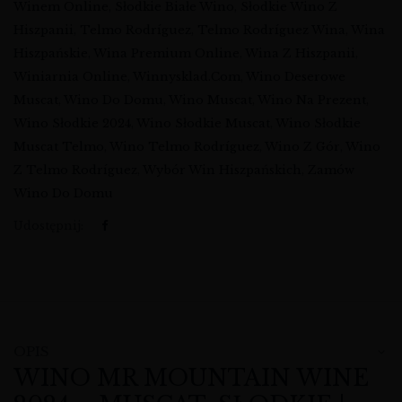
Winem Online
,
Słodkie Białe Wino
,
Słodkie Wino Z
Hiszpanii
,
Telmo Rodríguez
,
Telmo Rodríguez Wina
,
Wina
Hiszpańskie
,
Wina Premium Online
,
Wina Z Hiszpanii
,
Winiarnia Online
,
Winnysklad.com
,
Wino Deserowe
Muscat
,
Wino Do Domu
,
Wino Muscat
,
Wino Na Prezent
,
Wino Słodkie 2024
,
Wino Słodkie Muscat
,
Wino Słodkie
Muscat Telmo
,
Wino Telmo Rodríguez
,
Wino Z Gór
,
Wino
Z Telmo Rodríguez
,
Wybór Win Hiszpańskich
,
Zamów
Wino Do Domu
Udostępnij:
OPIS
WINO MR MOUNTAIN WINE