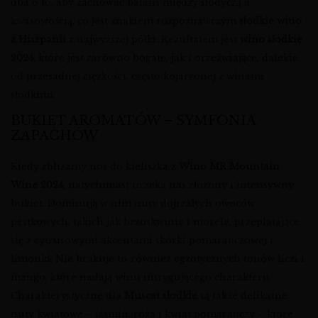
dba o to, aby zachować balans między słodyczą a
kwasowością, co jest znakiem rozpoznawczym
słodkie wino
z Hiszpanii
z najwyższej półki. Rezultatem jest
wino słodkie
2024
, które jest zarówno bogate, jak i orzeźwiające, dalekie
od przesadnej ciężkości, często kojarzonej z winami
słodkimi.
BUKIET AROMATÓW – SYMFONIA
ZAPACHÓW
Kiedy zbliżamy nos do kieliszka z
Wino MR Mountain
Wine 2024
, natychmiast urzeka nas złożony i intensywny
bukiet. Dominują w nim nuty dojrzałych owoców
pestkowych, takich jak brzoskwinie i morele, przeplatające
się z cytrusowymi akcentami skórki pomarańczowej i
limonki. Nie brakuje tu również egzotycznych tonów liczi i
mango, które nadają winu intrygującego charakteru.
Charakterystyczne dla
Muscat słodkie
są także delikatne
nuty kwiatowe – jaśmin, róża i kwiat pomarańczy – które