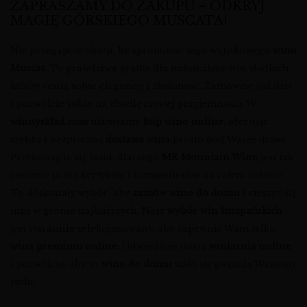
ZAPRASZAMY DO ZAKUPU – ODKRYJ
MAGIĘ GÓRSKIEGO MUSCATA!
Nie przegapcie okazji, by spróbować tego wyjątkowego
wino
Muscat
. To prawdziwa gratka dla miłośników win słodkich,
którzy cenią sobie elegancję i złożoność. Zamówcie już dziś
i pozwólcie sobie na chwilę czystej przyjemności. W
winnysklad.com
ułatwiamy
kup wino online
, oferując
szybką i bezpieczną
dostawa wina
prosto pod Wasze drzwi.
Przekonajcie się sami, dlaczego
MR Mountain Wine
jest tak
cenione przez krytyków i sommelierów na całym świecie.
To doskonały wybór, aby
zamów wino do domu
i cieszyć się
nim w gronie najbliższych. Nasz
wybór win hiszpańskich
jest starannie selekcjonowany, aby zapewnić Wam tylko
wina premium online
. Odwiedźcie naszą
winiarnia online
i pozwólcie, aby to
wino do domu
stało się gwiazdą Waszego
stołu.