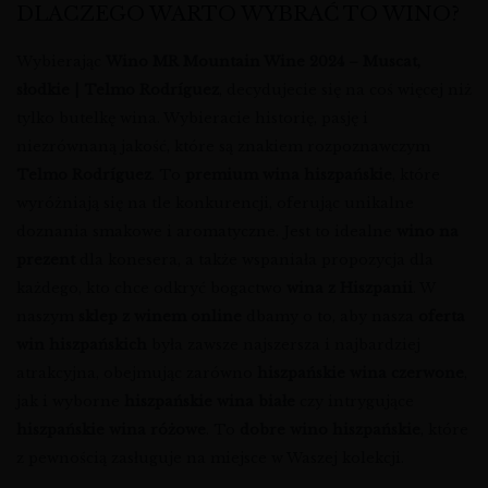
DLACZEGO WARTO WYBRAĆ TO WINO?
Wybierając
Wino MR Mountain Wine 2024 – Muscat,
słodkie | Telmo Rodríguez
, decydujecie się na coś więcej niż
tylko butelkę wina. Wybieracie historię, pasję i
niezrównaną jakość, które są znakiem rozpoznawczym
Telmo Rodríguez
. To
premium wina hiszpańskie
, które
wyróżniają się na tle konkurencji, oferując unikalne
doznania smakowe i aromatyczne. Jest to idealne
wino na
prezent
dla konesera, a także wspaniała propozycja dla
każdego, kto chce odkryć bogactwo
wina z Hiszpanii
. W
naszym
sklep z winem online
dbamy o to, aby nasza
oferta
win hiszpańskich
była zawsze najszersza i najbardziej
atrakcyjna, obejmując zarówno
hiszpańskie wina czerwone
,
jak i wyborne
hiszpańskie wina białe
czy intrygujące
hiszpańskie wina różowe
. To
dobre wino hiszpańskie
, które
z pewnością zasługuje na miejsce w Waszej kolekcji.