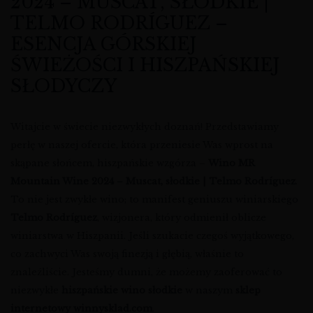
2024 – MUSCAT, SŁODKIE |
TELMO RODRÍGUEZ –
ESENCJA GÓRSKIEJ
ŚWIEŻOŚCI I HISZPAŃSKIEJ
SŁODYCZY
Witajcie w świecie niezwykłych doznań! Przedstawiamy
perłę w naszej ofercie, która przeniesie Was wprost na
skąpane słońcem, hiszpańskie wzgórza –
Wino MR
Mountain Wine 2024 – Muscat, słodkie | Telmo Rodríguez
.
To nie jest zwykłe wino; to manifest geniuszu winiarskiego
Telmo Rodríguez
, wizjonera, który odmienił oblicze
winiarstwa w Hiszpanii. Jeśli szukacie czegoś wyjątkowego,
co zachwyci Was swoją finezją i głębią, właśnie to
znaleźliście. Jesteśmy dumni, że możemy zaoferować to
niezwykłe
hiszpańskie wino słodkie
w naszym
sklep
internetowy winnysklad.com
.