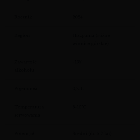
Rocznik
2024
Region
Hiszpania (różne
winnice górskie)
Zawartość
~13%
alkoholu
Pojemność
0,75L
Temperatura
8-10°C
serwowania
Potencjał
Średni (do 5-7 lat)