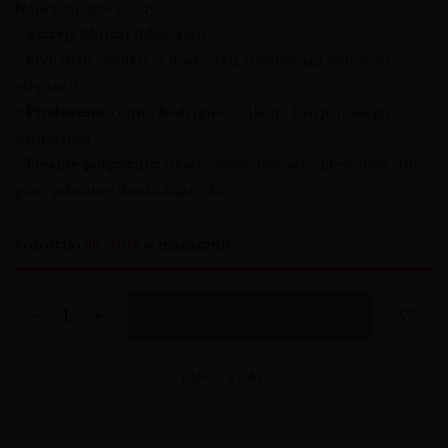
Najważniejsze cechy:
*
Szczep:
Muscat (Moscatel)
*
Styl:
Białe, słodkie, z doskonałą równowagą świeżości i
elegancji
*
Producent:
Telmo Rodríguez – ikona hiszpańskiego
winiarstwa
*
Idealne połączenie:
Desery owocowe, sery pleśniowe, foie
gras, pikantne dania azjatyckie
Pozostało
36 sztuk
w magazynie
DODAJ DO KOSZYKA
KUP TERAZ