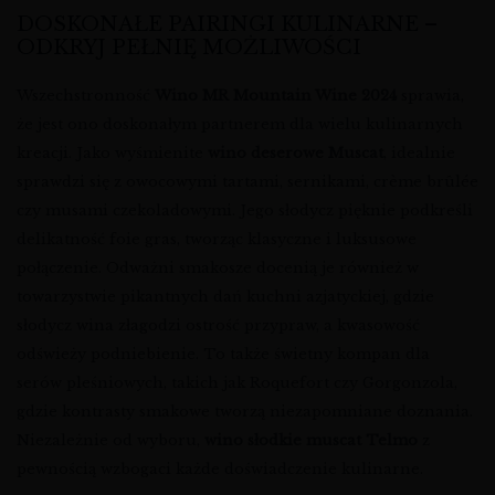
DOSKONAŁE PAIRINGI KULINARNE –
ODKRYJ PEŁNIĘ MOŻLIWOŚCI
Wszechstronność
Wino MR Mountain Wine 2024
sprawia,
że jest ono doskonałym partnerem dla wielu kulinarnych
kreacji. Jako wyśmienite
wino deserowe Muscat
, idealnie
sprawdzi się z owocowymi tartami, sernikami, crème brûlée
czy musami czekoladowymi. Jego słodycz pięknie podkreśli
delikatność foie gras, tworząc klasyczne i luksusowe
połączenie. Odważni smakosze docenią je również w
towarzystwie pikantnych dań kuchni azjatyckiej, gdzie
słodycz wina złagodzi ostrość przypraw, a kwasowość
odświeży podniebienie. To także świetny kompan dla
serów pleśniowych, takich jak Roquefort czy Gorgonzola,
gdzie kontrasty smakowe tworzą niezapomniane doznania.
Niezależnie od wyboru,
wino słodkie muscat Telmo
z
pewnością wzbogaci każde doświadczenie kulinarne.