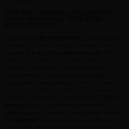
starzenia
HISTORIA I TRADYCJA PRODUCENTA –
TELMO RODRÍGUEZ: WIZJONER I
REWOLUCJONISTA
Za każdą butelką
MR Mountain Wine
stoi nazwisko Telmo
Rodrígueza – człowieka, który jest synonimem innowacji i
szacunku dla tradycji w hiszpańskim winiarstwie. Telmo
Rodríguez to prawdziwy pionier, który przemierza
Hiszpanię w poszukiwaniu zapomnianych winnic i
autochtonicznych odmian winorośli. Jego misją jest
przywracanie do życia unikalnych terroirów i tworzenie
win, które wiernie oddają charakter miejsca, z którego
pochodzą. Dzięki jego pasji i niestrudzonej pracy,
Telmo
Rodríguez wina
są dziś symbolem autentyczności i
najwyższej jakości. To właśnie on stoi za wieloma
najlepsze
wina hiszpańskie
, odkrywając potencjał tam, gdzie inni
widzieli tylko historię. Jego podejście do winiarstwa to