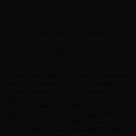
Darmowa dostawa od 360 zł
Wysyłka: w ciągu 3-7 dni roboczych
SKU:
Elcatador_D534-360D6_20251113141156
Kategoria:
Wina
Znaczników:
Białe Słodkie Wino
,
Dobre Wino Hiszpańskie
,
Dostawa Wina
,
Hiszpańskie Wina Białe
,
Hiszpańskie Wina
Czerwone
,
Hiszpańskie Wina Różowe
,
Hiszpańskie Wino
Słodkie
,
Kup Wino Online
,
Mountain Wine 2024
,
MR
Mountain Wine
,
MR Mountain Wine Muscat
,
Muscat
Słodkie
,
Muscat Wino
,
Muscat Z Gór
,
Najlepsze Wina
Hiszpańskie
,
Oferta Win Hiszpańskich
,
Premium Wina
Hiszpańskie
,
Sklep Internetowy Winnysklad.com
,
Sklep Z