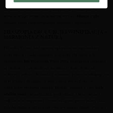
winogronom doskonałą kwasowość, która jest kluczowa dla
zrównoważenia naturalnej słodyczy tego szczepu. To
właśnie dzięki temu unikalnemu terroir,
Muscat z gór
zyskuje swoją niepowtarzalną świeżość i elegancję.
FILOZOFIA PRODUKCJI I WINIFIKACJA –
HARMONIA Z NATURĄ
Filozofia Telmo Rodrígueza opiera się na minimalnej
interwencji i maksymalnym szacunku dla natury. W
przypadku
MR Mountain Wine 2024
, winogrona zbierane
są ręcznie, w optymalnym momencie dojrzałości, aby
uchwycić pełnię ich smaku i aromatu. Proces winifikacji jest
precyzyjny i delikatny, a jego celem jest wydobycie
naturalnej ekspresji szczepu Muscat. Słodycz w tym
białe
słodkie wino
jest naturalna, pochodząca z koncentracji
cukrów w winogronach, często osiągana przez późny zbiór
lub delikatne podsuszanie owoców (passerillage). Winiarz