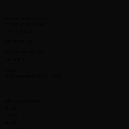
A&M KOMMA SP. Z O.O.
UL. EWANGELICKA 6
20-075 LUBLIN
NIP: 7123512474
NUMER TELEFONU
695 46 27 27
E-MAIL
BIURO@WINNYSKLAD.COM
STRONA GŁÓWNA
SKLEP
O NAS
BLOG