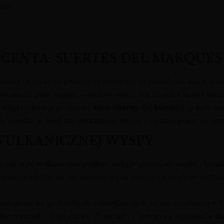
lat)
UCENTA: SUERTES DEL MARQUÉS
olinie Orotavy na północnej Teneryfie, to prawdziwy skarb win
iarską pasję, sięgającą wieków wstecz. Ich filozofia opiera się
e dzięki takiemu podejściu,
wino Suertes del Marqués
zyskało mi
da butelka to hołd dla unikalnego terroir i ciężkiej pracy, co c
 WULKANICZNEJ WYSPY
orośli, a jej wulkaniczne podłoże nadaje winom niezwykły charak
okości od 300 do 750 metrów n.p.m. Dominują tu gleby wulkanic
ezaszczepione na podkładkach amerykańskich, co jest rzadkością w
dón trenzado” (stąd nazwa “Trenzado”), polega na zaplataniu dł