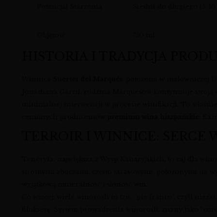
Potencjał Starzenia
Średni do długiego (5-10 
Objętość
750 ml
HISTORIA I TRADYCJA PROD
Winnica
Suertes del Marqués
, położona w malowniczej D
Jonathana Garcíi, rodzina Marquésów kontynuuje swoją win
minimalnej interwencji w procesie winifikacji. To właśni
cenionych producentów
premium wina hiszpańskie
. Każ
TERROIR I WINNICE: SERCE
Teneryfa, największa z Wysp Kanaryjskich, to raj dla win
stromymi zboczami, często tarasowymi, położonymi na wys
wyjątkową mineralność i słoność win.
Co więcej, wiele winorośli to tzw. “pie franco”, czyli ni
filokserę. System prowadzenia winorośli, znany jako “cor