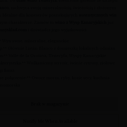
kich. To
białe wino Teneryfa
, stworzone głównie ze szczepu
lanco
, zachwyca swoją mineralnością, świeżością i złożonym
. Idealne dla koneserów poszukujących
autentycznych win
nym charakterze. Zamów to
wino z Wysp Kanaryjskich
już
nnysklad.com
i doświadcz jego wyjątkowości.
** Wytrawne, mineralne, eleganckie
ep:** Głównie Listán Blanco z domieszką lokalnych odmian
n:** Valle de la Orotava, Teneryfa, Wyspy Kanaryjskie
kterystyka:** Wulkaniczny terroir, świeże cytrusy, ziołowe
i finisz
ne połączenie:** Owoce morza, ryby, kozie sery, kuchnia
mnomorska
Brak w magazynie
Notify Me When Available