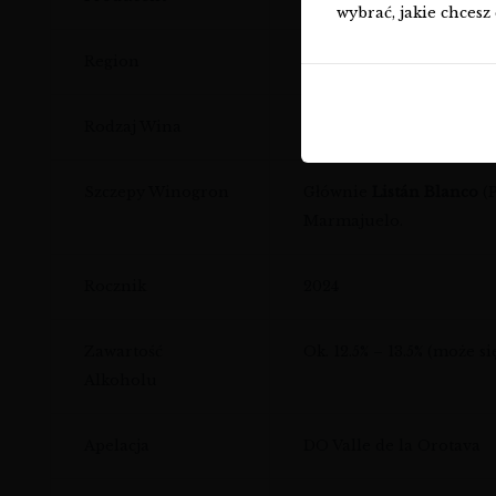
wybrać, jakie chcesz 
Region
Valle de la Orotava, Ten
Rodzaj Wina
Białe, Wytrawne
Szczepy Winogron
Głównie
Listán Blanco
(P
Marmajuelo.
Rocznik
2024
Zawartość
Ok. 12.5% – 13.5% (może s
Alkoholu
Apelacja
DO Valle de la Orotava