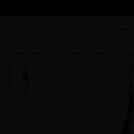
STRONA GŁÓWN
SZUKAJ
Strona główna
Sklep
Wina
Trenzado 2024 – Te