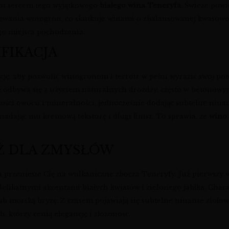
st sercem tego wyjątkowego
białego wina Teneryfa
. Świeże pow
zewania winogron, co skutkuje winami o zbalansowanej kwasowo
ego miejsca pochodzenia.
IFIKACJA
ję, aby pozwolić winogronom i terroir w pełni wyrazić swój pot
e
odbywa się z użyciem naturalnych drożdży, często w betonowy
ości owocu i mineralności, jednocześnie dodając subtelne niuan
, nadając mu kremową teksturę i długi finisz. To sprawia, że
wino 
Ż DLA ZMYSŁÓW
a przeniesie Cię na wulkaniczne zbocza Teneryfy. Już pierwszy
 z delikatnymi akcentami białych kwiatów i zielonego jabłka. Cha
 morską bryzę. Z czasem pojawiają się subtelne niuanse ziołowe
h, którzy cenią elegancję i złożoność.