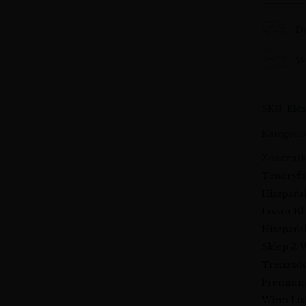
D
Wy
SKU:
Elc
Kategori
Znaczni
Teneryf
Hiszpańs
Listán B
Hiszpańs
Sklep Z
Trenzad
Premiu
Wino Lis