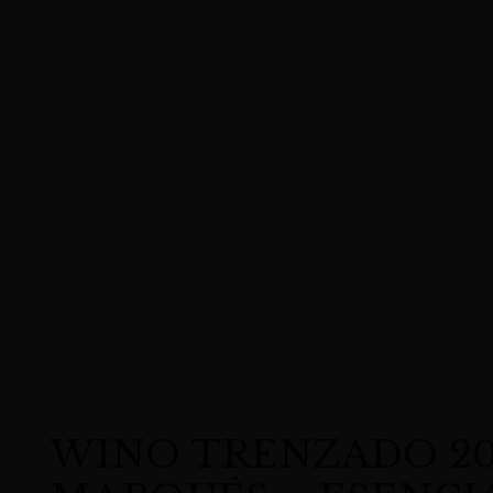
WINO TRENZADO 202