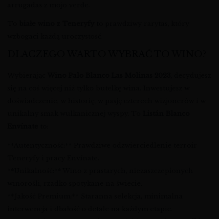
arrugadas z mojo verde.
To
białe wino z Teneryfy
to prawdziwy rarytas, który
wzbogaci każdą uroczystość.
DLACZEGO WARTO WYBRAĆ TO WINO?
Wybierając
Wino Palo Blanco Las Molinas 2023
, decydujesz
się na coś więcej niż tylko butelkę wina. Inwestujesz w
doświadczenie, w historię, w pasję czterech wizjonerów i w
unikalny smak wulkanicznej wyspy. To
Listán Blanco
Envínate
to:
**Autentyczność:** Prawdziwe odzwierciedlenie terroir
Teneryfy i pracy Envínate.
**Unikalność:** Wino z prastarych, niezaszczepionych
winorośli, rzadko spotykane na świecie.
**Jakość Premium:** Staranna selekcja, minimalna
interwencja i dbałość o detale na każdym etapie.