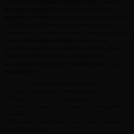
Odkryj
Wino Palo Blanco Las Molinas 2023
– wyjątkowe
białe wino z Teneryfy
od wizjonerów z Envínate. To
mineralne białe wino
, będące kwintesencją wulkanicznego
terroir Wysp Kanaryjskich, urzeka świeżością, słoną
mineralnością i złożonym bukietem. Pochodzące ze starych
winorośli
Listán Blanco Envínate
, dojrzewające w
neutralnych naczyniach, oddaje czysty charakter
wino
wulkaniczne Teneryfa
. Idealne dla koneserów
poszukujących autentycznych i
wyjątkowe wina
, dostępne w
winnysklad.com
.
* **Styl:** Wytrawne, mineralne, atlantyckie
* **Szczep:** Listán Blanco (Palomino Fino)
* **Region:** Teneryfa, Wyspy Kanaryjskie
* **Idealne Połączenia:** Owoce morza, grillowane ryby,
sushi, kozie sery
* **Charakterystyka:** Świeże, słone, z nutami cytrusów i
mokrego kamienia