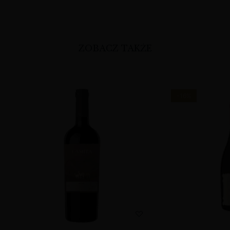
ZOBACZ TAKŻE
-16%