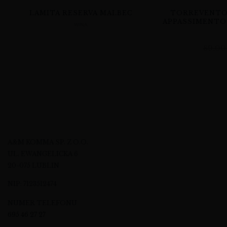
LAMITA RESERVA MALBEC
TORREVENTO 
APPASSIMENTO 
WINA
89,0
A&M KOMMA SP. Z O.O.
UL. EWANGELICKA 6
20-075 LUBLIN
NIP: 7123512474
NUMER TELEFONU
695 46 27 27