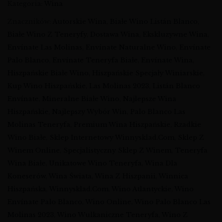
Kategoria:
Wina
Znaczników:
Autorskie Wina
,
Białe Wino Listán Blanco
,
Białe Wino Z Teneryfy
,
Dostawa Wina
,
Ekskluzywne Wina
,
Envínate Las Molinas
,
Envínate Naturalne Wino
,
Envínate
Palo Blanco
,
Envínate Teneryfa Białe
,
Envínate Wina
,
Hiszpańskie Białe Wino
,
Hiszpańskie Specjały Winiarskie
,
Kup Wino Hiszpańskie
,
Las Molinas 2023
,
Listán Blanco
Envínate
,
Mineralne Białe Wino
,
Najlepsze Wina
Hiszpańskie
,
Najlepszy Wybór Win
,
Palo Blanco Las
Molinas Teneryfa
,
Premium Wina Hiszpańskie
,
Rzadkie
Wino Białe
,
Sklep Internetowy Winnysklad.com
,
Sklep Z
Winem Online
,
Specjalistyczny Sklep Z Winem
,
Teneryfa
Wina Białe
,
Unikatowe Wino Teneryfa
,
Wina Dla
Koneserów
,
Wina Świata
,
Wina Z Hiszpanii
,
Winnica
Hiszpańska
,
Winnysklad.com
,
Wino Atlantyckie
,
Wino
Envínate Palo Blanco
,
Wino Online
,
Wino Palo Blanco Las
Molinas 2023
,
Wino Wulkaniczne Teneryfa
,
Wino Z