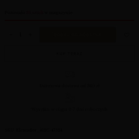
Pozostało
36 sztuk
w magazynie
DODAJ DO KOSZYKA
KUP TERAZ
Darmowa dostawa od 360 zł
Wysyłka: w ciągu 3-7 dni roboczych
SKU:
Elcatador_412C-47524