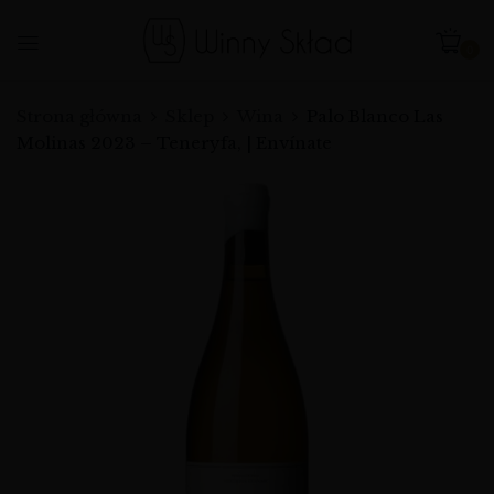
0
Strona główna
Sklep
Wina
Palo Blanco Las
Molinas 2023 – Teneryfa, | Envínate