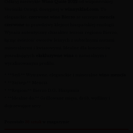
Odkryj niezwykłe
Wino Quite 2022
od wizjonerskiej
Veróniki Ortegi, dostępnej w
winnysklad.com
. To
eleganckie,
czerwone wino Bierzo
ze szczepu
mencía
czerwone
to prawdziwy klejnot hiszpańskiej enologii.
Wyraża autentyczny charakter terroir regionu Bierzo,
łącząc świeżość owoców leśnych z subtelnymi nutami
mineralnymi i kwiatowymi. Idealne dla koneserów
poszukujących
ekskluzywne wina
o naturalnym i
wyrafinowanym profilu.
* **Styl:** Wytrawne, eleganckie i mineralne
wino mencía
* **Szczep:** Mencía
* **Region:** Bierzo D.O., Hiszpania
* **Idealne do:** Grillowane mięsa, drób, wędliny i
dojrzewające sery
Pozostało
36 sztuk
w magazynie