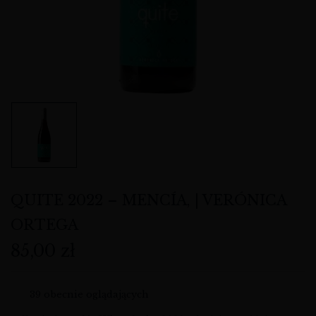
QUITE 2022 – MENCÍA, | VERÓNICA
ORTEGA
85,00
zł
39
obecnie oglądających