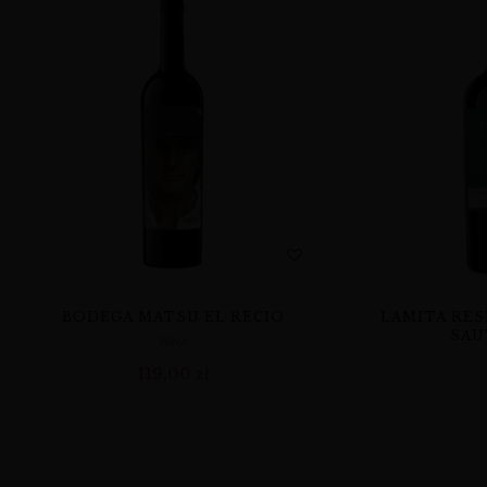
BODEGA MATSU EL RECIO
LAMITA RES
SAU
WINA
119,00
zł