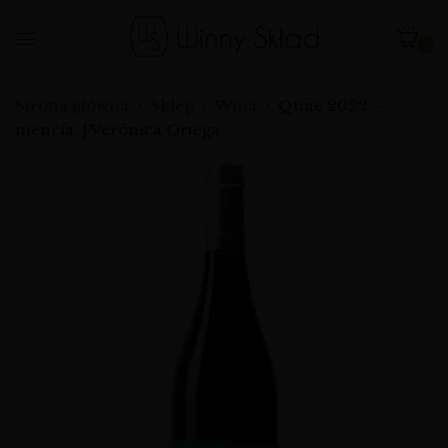
0
Strona główna
Sklep
Wina
Quite 2022 –
mencía, | Verónica Ortega