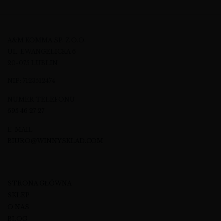
A&M KOMMA SP. Z O.O.
UL. EWANGELICKA 6
20-075 LUBLIN
NIP: 7123512474
NUMER TELEFONU
695 46 27 27
E-MAIL
BIURO@WINNYSKLAD.COM
STRONA GŁÓWNA
SKLEP
O NAS
BLOG