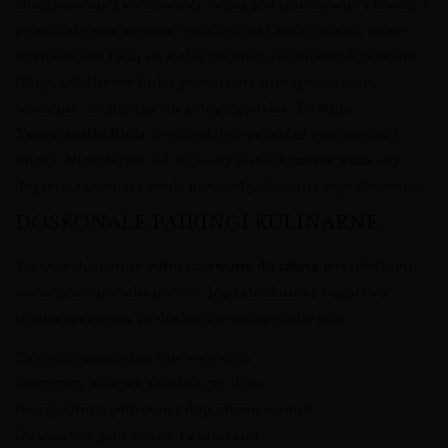
zbalansowanej kwasowości. Smak jest intensywny i trwały, z
powracającymi nutami owocowymi i korzennymi, które
harmonijnie łączą się z eleganckimi akcentami dębowymi.
Długi, szlachetny finisz pozostawia niezapomniane
wrażenie, zachęcając do kolejnego łyku. To
wino
Tempranillo Rioja
to prawdziwy przykład równowagi i
finezji. Niezależnie od tego, czy jesteś
koneser wina
, czy
dopiero zaczynasz swoją przygodę, docenisz jego złożoność.
DOSKONAŁE PAIRINGI KULINARNE
To wszechstronne
wino czerwone do mięsa
jest idealnym
towarzyszem wielu potraw. Jego struktura i bogactwo
smaku sprawiają, że doskonale komponuje się z:
Pieczoną jagnięciną lub wołowiną
Dziczyzną, taką jak sarnina czy dzik
Iberyjskimi wędlinami i dojrzałymi serami
Duszonymi potrawami i gulaszami