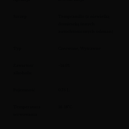
Szczep
Tempranillo (z niewielką
domieszką innych
autochtonicznych odmian)
Typ
Czerwone, Wytrawne
Zawartość
~14.0%
alkoholu
Pojemność
0.75 L
Temperatura
16-18°C
serwowania