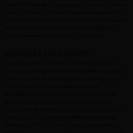
wino z D.O.Ca. Rioja
z pewnością spełni, a nawet przekroczy
Twoje oczekiwania. To jedno z
top wina hiszpańskie
, które
musisz mieć w swojej kolekcji. W naszym
sklep internetowy
winnysklad.com
znajdą Państwo szeroką
selekcja win
online
, a
dostawa wina
jest szybka i bezpieczna.
ZACHĘTA DO ZAKUPU
Nie przegap okazji, aby dodać tę wyjątkową butelkę do
swojej kolekcji.
Rioja Colección Privada 2021
to więcej niż
wino – to podróż do serca Hiszpanii, do tradycji i pasji
rodziny Eguren. W naszym
sklep internetowy
winnysklad.com
, mogą Państwo łatwo
zamów wino do
domu
i cieszyć się jego niezrównanym smakiem. To
idealne
wina dla smakoszy
, którzy cenią autentyczność i
najwyższą jakość. Odwiedź
winnysklad.com
i
kup Rioja
online
już dziś! W naszej ofercie znajdą Państwo
wina z
Hiszpanii
, które sprostają oczekiwaniom nawet najbardziej