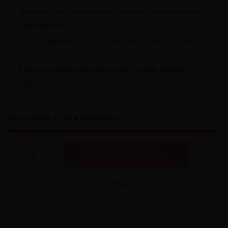
Aromaty: Czerwone owoce, wanilia, przyprawy, nuty
balsamiczne
Idealne połączenie: Pieczone mięsa, dziczyzna, dojrzałe
sery
Potencjał: Doskonałe do picia teraz i do dalszego
starzenia
Pozostało
36 sztuk
w magazynie
DODAJ DO KOSZYKA
KUP TERAZ