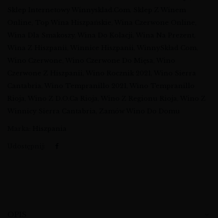
Sklep Internetowy Winnysklad.com
,
Sklep Z Winem
Online
,
Top Wina Hiszpańskie
,
Wina Czerwone Online
,
Wina Dla Smakoszy
,
Wina Do Kolacji
,
Wina Na Prezent
,
Wina Z Hiszpanii
,
Winnice Hiszpanii
,
WinnySkład Com
,
Wino Czerwone
,
Wino Czerwone Do Mięsa
,
Wino
Czerwone Z Hiszpanii
,
Wino Rocznik 2021
,
Wino Sierra
Cantabria
,
Wino Tempranillo 2021
,
Wino Tempranillo
Rioja
,
Wino Z D.O.Ca Rioja
,
Wino Z Regionu Rioja
,
Wino Z
Winnicy Sierra Cantabria
,
Zamów Wino Do Domu
Marka:
Hiszpania
Udostępnij:
OPIS