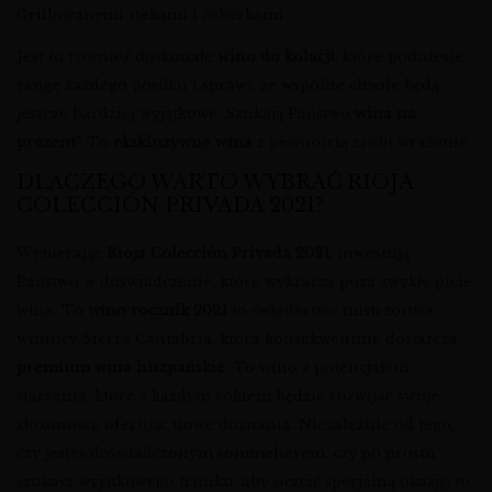
Grillowanymi stekami i żeberkami
Jest to również doskonałe
wino do kolacji
, które podniesie
rangę każdego posiłku i sprawi, że wspólne chwile będą
jeszcze bardziej wyjątkowe. Szukają Państwo
wina na
prezent
? To
ekskluzywne wina
z pewnością zrobi wrażenie.
DLACZEGO WARTO WYBRAĆ RIOJA
COLECCIÓN PRIVADA 2021?
Wybierając
Rioja Colección Privada 2021
, inwestują
Państwo w doświadczenie, które wykracza poza zwykłe picie
wina. To
wino rocznik 2021
to świadectwo mistrzostwa
winnicy Sierra Cantabria, która konsekwentnie dostarcza
premium wina hiszpańskie
. To wino z potencjałem
starzenia, które z każdym rokiem będzie rozwijać swoje
złożoności, oferując nowe doznania. Niezależnie od tego,
czy jesteś doświadczonym sommelierem, czy po prostu
szukasz wyjątkowego trunku, aby uczcić specjalną okazję, to