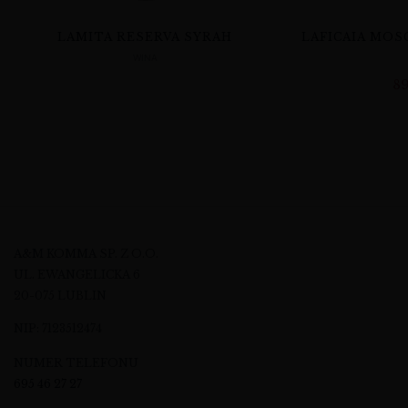
LAMITA RESERVA SYRAH
LAFICAIA MOS
WINA
8
A&M KOMMA SP. Z O.O.
UL. EWANGELICKA 6
20-075 LUBLIN
NIP: 7123512474
NUMER TELEFONU
695 46 27 27