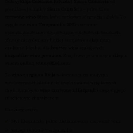
Odkryj
Rioja Colección Privada | Sierra Cantabria
od
prestiżowej winnicy
Sierra Cantabria
– prawdziwe
czerwone wino Rioja
, które zachwyca elegancją i głębią. To
wyjątkowe
wino Tempranillo 2021
, starannie
wyselekcjonowane i dojrzewające w dębowych beczkach,
oferuje niezrównany bukiet aromatów i aksamitną
strukturę. Idealne dla
koneser wina
szukających
hiszpańskie wino premium
. Znajdziesz je w naszym
sklep z
winem online
,
winnysklad.com
.
To
wino z regionu Rioja
to kwintesencja tradycji i
nowoczesności, idealne do celebrowania wyjątkowych
chwil. Zamów to
wino czerwone z Hiszpanii
i ciesz się jego
szlachetnym charakterem.
Kluczowe cechy:
Styl: Eleganckie, pełne, zbalansowane czerwone wino
Szczep: Głównie Tempranillo