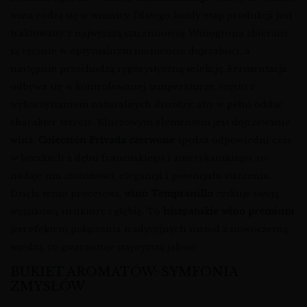
wina rodzą się w winnicy. Dlatego każdy etap produkcji jest
traktowany z najwyższą starannością. Winogrona zbierane
są ręcznie w optymalnym momencie dojrzałości, a
następnie przechodzą rygorystyczną selekcję. Fermentacja
odbywa się w kontrolowanej temperaturze, często z
wykorzystaniem naturalnych drożdży, aby w pełni oddać
charakter terroir. Kluczowym elementem jest dojrzewanie
wina.
Colección Privada czerwone
spędza odpowiedni czas
w beczkach z dębu francuskiego i amerykańskiego, co
nadaje mu złożoności, elegancji i potencjału starzenia.
Dzięki temu procesowi,
wino Tempranillo
zyskuje swoją
wyjątkową strukturę i głębię. To
hiszpańskie wino premium
jest efektem połączenia tradycyjnych metod z nowoczesną
wiedzą, co gwarantuje najwyższą jakość.
BUKIET AROMATÓW: SYMFONIA
ZMYSŁÓW