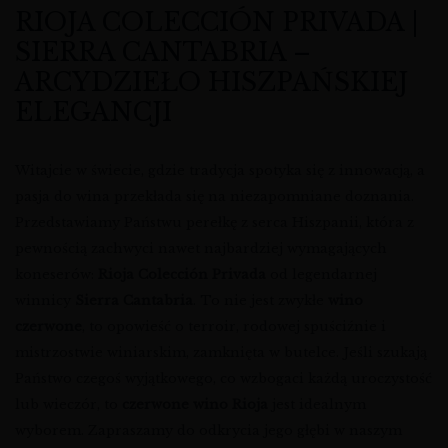
RIOJA COLECCIÓN PRIVADA |
SIERRA CANTABRIA –
ARCYDZIEŁO HISZPAŃSKIEJ
ELEGANCJI
Witajcie w świecie, gdzie tradycja spotyka się z innowacją, a
pasja do wina przekłada się na niezapomniane doznania.
Przedstawiamy Państwu perełkę z serca Hiszpanii, która z
pewnością zachwyci nawet najbardziej wymagających
koneserów:
Rioja Colección Privada
od legendarnej
winnicy
Sierra Cantabria
. To nie jest zwykłe
wino
czerwone
, to opowieść o terroir, rodowej spuściźnie i
mistrzostwie winiarskim, zamknięta w butelce. Jeśli szukają
Państwo czegoś wyjątkowego, co wzbogaci każdą uroczystość
lub wieczór, to
czerwone wino Rioja
jest idealnym
wyborem. Zapraszamy do odkrycia jego głębi w naszym