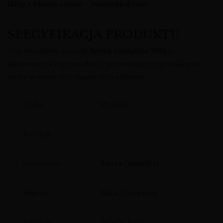
sklep z winem online
–
winnysklad.com
.
SPECYFIKACJA PRODUKTU
Ten wyjątkowy rocznik
Sierra Cantabria 2021
to
kwintesencja regionu Rioja, prezentująca jego najlepsze
cechy w niezwykle eleganckiej odsłonie.
Cecha
Wartość
Rocznik
Producent
Sierra Cantabria
Region
Rioja, Hiszpania
Apelacja
D.O.Ca. Rioja