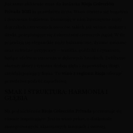
Już samo zbliżenie nosa do kieliszka
Rioja Colección
Privada 2021
to prawdziwa uczta. Wino otwiera się bogatym
i złożonym bukietem. Dominują w nim intensywne nuty
dojrzałych czerwonych owoców, takich jak wiśnie, maliny i
śliwki, przeplatające się z akcentami ciemnych jagód. W tle
pojawiają się eleganckie nuty balsamiczne, dymne niuanse
oraz subtelne przyprawy – wanilia, goździki i cynamon,
będące efektem starzenia w dębowych beczkach. Delikatne
akcenty skóry i tytoniu dodają głębi i zapowiadają długi,
satysfakcjonujący finisz. To
wino z regionu Rioja
oferuje
prawdziwą podróż zapachową.
SMAK I STRUKTURA: HARMONIA I
GŁĘBIA
Na podniebieniu
Rioja Colección Privada
prezentuje się
równie imponująco. Jest to wino pełne, o doskonale
zintegrowanych, aksamitnych taninach i świeżej,