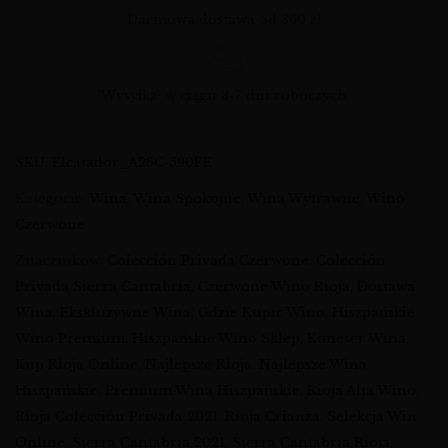
Darmowa dostawa od 360 zł
Wysyłka: w ciągu 3-7 dni roboczych
SKU:
Elcatador_A26C-590FE
Kategorie:
Wina
,
Wina Spokojne
,
Wina Wytrawne
,
Wino
Czerwone
Znaczników:
Colección Privada Czerwone
,
Colección
Privada Sierra Cantabria
,
Czerwone Wino Rioja
,
Dostawa
Wina
,
Ekskluzywne Wina
,
Gdzie Kupić Wino
,
Hiszpańskie
Wino Premium
,
Hiszpańskie Wino Sklep
,
Koneser Wina
,
Kup Rioja Online
,
Najlepsze Rioja
,
Najlepsze Wina
Hiszpańskie
,
Premium Wina Hiszpańskie
,
Rioja Alta Wino
,
Rioja Colección Privada 2021
,
Rioja Crianza
,
Selekcja Win
Online
,
Sierra Cantabria 2021
,
Sierra Cantabria Rioja
,