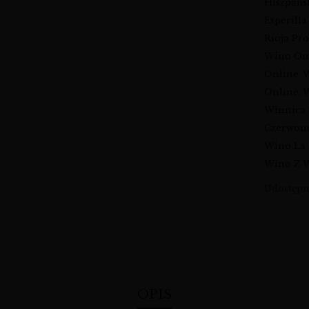
Hiszpańs
Esperilla
Rioja Pro
Wino On
Online
,
W
Online
,
W
Winnica 
Czerwone
Wino La 
Wino Z W
Udostępni
OPIS