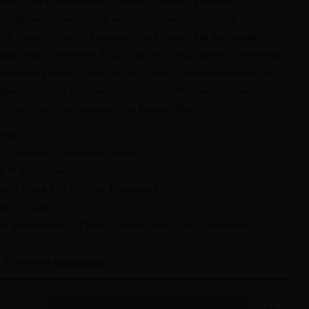
elio** od renomowanej winnicy, będące kwintesencją
Tempranillo, zachwyca intensywnymi aromatami
ch owoców i żywą kwasowością. Idealne dla miłośników
ńskie wino czerwone 2023**, którzy cenią sobie autentyczny
 doskonałą jakość. Dostępne w **sklep z winem online** na
klad.com**, to doskonały wybór, aby **zamówić wino do
 cieszyć się **premium wina hiszpańskie**.
echy:
:** Wytrawne, owocowe, świeże
ep:** Tempranillo
n:** Rioja Alta D.O.Ca., Hiszpania
ik:** 2023
ne połączenie:** Tapasy, lekkie mięsa, sery, makarony
o
36 sztuk
w magazynie