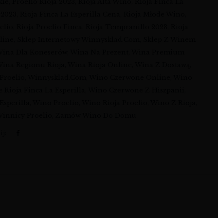
kie
,
Proelio Rioja 2023
,
Rioja Alta Wino
,
Rioja Finca La
 2023
,
Rioja Finca La Esperilla Cena
,
Rioja Młode Wino
,
elio
,
Rioja Proelio Finca
,
Rioja Tempranillo 2023
,
Rioja
line
,
Sklep Internetowy Winnysklad.com
,
Sklep Z Winem
ina Dla Koneserów
,
Wina Na Prezent
,
Wina Premium
ina Regionu Rioja
,
Wina Rioja Online
,
Wina Z Dostawą
,
Proelio
,
Winnysklad.com
,
Wino Czerwone Online
,
Wino
 Rioja Finca La Esperilla
,
Wino Czerwone Z Hiszpanii
,
Esperilla
,
Wino Proelio
,
Wino Rioja Proelio
,
Wino Z Rioja
,
innicy Proelio
,
Zamów Wino Do Domu
j: