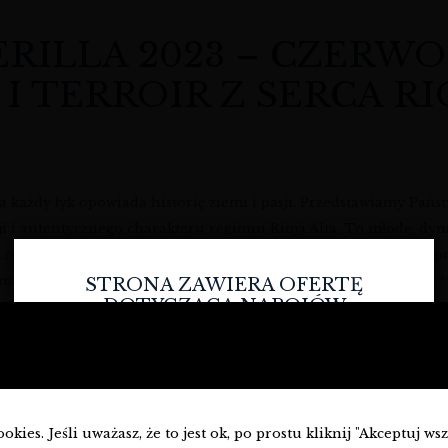
ERILLA 2023 – CZERWO
I TERROIR Z SERCA RI
, a każdy łyk opowiada historię ziemi i pasji. Przedstawiamy Pań
ancji i autentycznego charakteru regionu Rioja Alta. To młode,
com**. Jeśli szukają Państwo **najlepsze wina hiszpańskie** i 
em idealnym. Jest to doskonała propozycja dla tych, którzy chcą
STRONA ZAWIERA OFERTĘ
DOTYCZĄCĄ NAPOJÓW
ALKOHOLOWYCH I JEST
A ESPERILLA 2023
PRZEZNACZONA TYLKO DLA
OSÓB PEŁNOLETNICH.
ę nie tylko swoją historią, ale także precyzyjnie dopracowanym
Czy masz ukończone
18
lat?
kter.
kies. Jeśli uważasz, że to jest ok, po prostu kliknij "Akceptuj ws