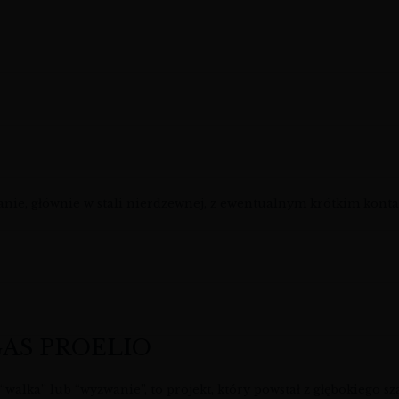
anie, głównie w stali nierdzewnej, z ewentualnym krótkim kon
GAS PROELIO
alka” lub “wyzwanie”, to projekt, który powstał z głębokiego sz