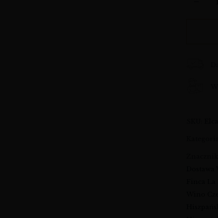
D
Wy
SKU:
Elc
Kategori
Znaczni
Dostawa
Finca La
Wino Cz
Hiszpańs