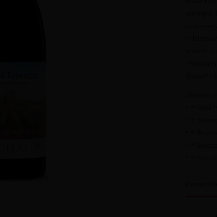
wino Pro
szczepu 
czerwony
**hiszpa
terroir i
**winnys
domu** i
Główne c
* **Styl
* **Szcz
* **Regio
* **Roczn
* **Ideal
Pozostał