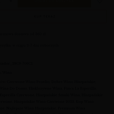
DODAJ DO KOSZYKA
KUP TERAZ
armowa dostawa od 360 zł
syłka: w ciągu 3-7 dni roboczych
atador_28C9-706C1
a:
Wina
ków:
Czerwone Wino Proelio
,
Dobre Wino Hiszpańskie
,
 Wina Do Domu
,
Ekskluzywne Wina
,
Finca La Esperilla
,
 Esperilla Czerwone
,
Hiszpańskie Smaki Wina
,
Hiszpańskie
erwone
,
Hiszpańskie Wino Czerwone 2023
,
Kup Wino
kie
,
Najlepsze Wina Hiszpańskie
,
Premium Wina