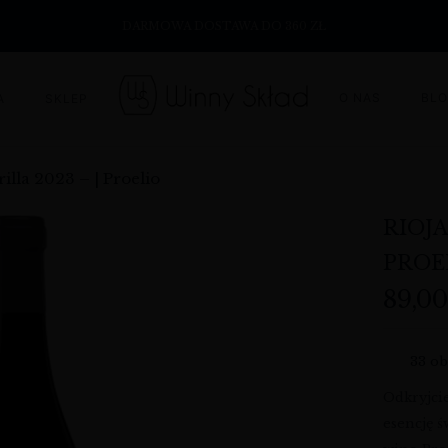
DARMOWA DOSTAWA DO 360 ZŁ
O NAS
BL
A
SKLEP
illa 2023 – | Proelio
RIOJA
PROE
89,0
33
ob
Odkryjcie
esencję ś