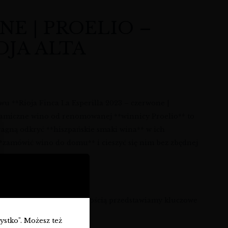
NE | PROELIO –
OJA ALTA
stwu **Rioja Finca La Esperilla 2023 – czerwone |
 dynamiczne wino od renomowanej **winnicy Proelio** to
pragną odkryć **hiszpańskie smaki wina** w ich
 **zamówić wino do domu** i cieszyć się nim bez zbędnej
i parametrami. Z przyjemnością przedstawiamy kluczowe
zystko". Możesz też