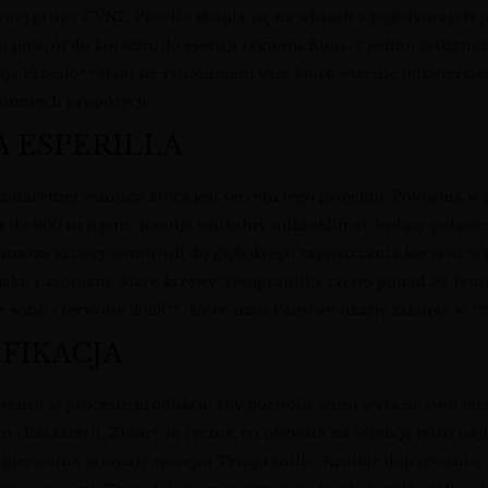
wej grupy CVNE, Proelio skupia się na winach z pojedynczych par
a to powrót do korzeni, do esencji regionu Rioja, z jednoczesny
Rioja Proelio** stało się synonimem win, które wiernie odzwierc
omitych propozycji.
A ESPERILLA
konkretnej winnicy, która jest sercem tego projektu. Położona w
h do 600 m n.p.m., panuje unikalny mikroklimat, będący połąc
o zmusza krzewy winorośli do głębokiego zapuszczania korzeni 
smaku i aromatu. Stare krzewy Tempranillo, często ponad 50-letn
ie wino czerwone 2023**, które mają Państwo okazję zakupić w *
IFIKACJA
wencji w procesie produkcji, aby pozwolić winu wyrazić swój terr
o charakteru. Zbiory są ręczne, co pozwala na selekcję tylko n
ić pierwotne aromaty szczepu Tempranillo. Krótkie dojrzewani