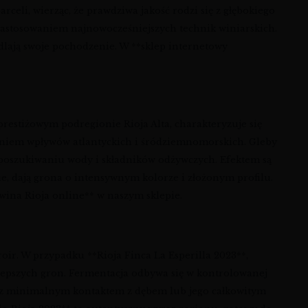
celi, wierząc, że prawdziwa jakość rodzi się z głębokiego
m zastosowaniem najnowocześniejszych technik winiarskich.
iedlają swoje pochodzenie. W **sklep internetowy
 prestiżowym podregionie Rioja Alta, charakteryzuje się
zeniem wpływów atlantyckich i śródziemnomorskich. Gleby
w poszukiwaniu wody i składników odżywczych. Efektem są
ie, dają grona o intensywnym kolorze i złożonym profilu.
*wina Rioja online** w naszym sklepie.
oir. W przypadku **Rioja Finca La Esperilla 2023**,
ajlepszych gron. Fermentacja odbywa się w kontrolowanej
e, z minimalnym kontaktem z dębem lub jego całkowitym