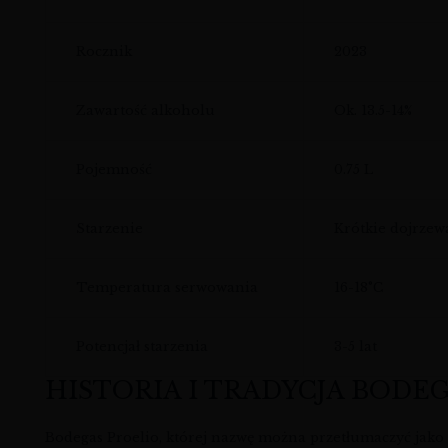
Rocznik
2023
Zawartość alkoholu
Ok. 13.5-14%
Pojemność
0.75 L
Starzenie
Krótkie dojrzew
Temperatura serwowania
16-18°C
Potencjał starzenia
3-5 lat
HISTORIA I TRADYCJA BODE
Bodegas Proelio, której nazwę można przetłumaczyć jako “w