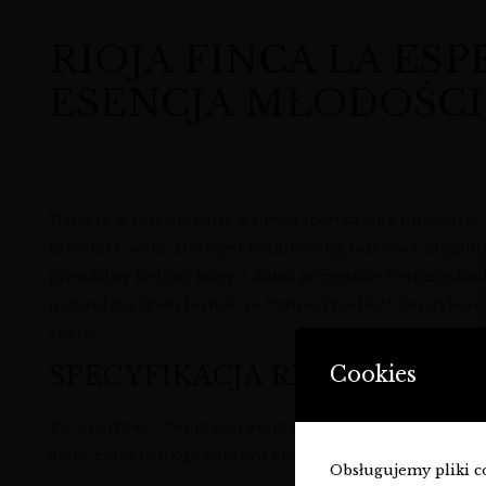
RIOJA FINCA LA ESP
ESENCJA MŁODOŚCI 
Witajcie w świecie, gdzie tradycja spotyka się z innowacją
Proelio**, wino, które jest kwintesencją świeżości, eleg
prawdziwy klejnot, który z dumą prezentuje **winnysklad.
najbardziej żywej formie, to **wino Proelio** jest wybor
zwłoki.
SPECYFIKACJA RIOJA FINCA L
Cookies
To wyjątkowe **wino czerwone z Hiszpanii** wyróżnia si
dane, które pomogą Państwu docenić jego unikalny chara
Obsługujemy pliki coo