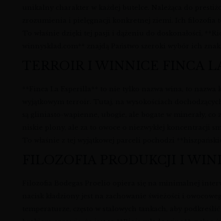
unikalny charakter w każdej butelce. Należąca do prestiżo
zrozumienia i pielęgnacji konkretnej ziemi. Ich filozofi
To właśnie dzięki tej pasji i dążeniu do doskonałości, **
winnysklad.com** znajdą Państwo szeroki wybór ich znak
TERROIR I WINNICE FINCA L
**Finca La Esperilla** to nie tylko nazwa wina, to nazwa 
wyjątkowym terroir. Tutaj, na wysokościach dochodzącyc
są gliniasto-wapienne, ubogie, ale bogate w minerały, c
niskie plony, ale za to owoce o niezwykłej koncentracji 
To właśnie z tej wyjątkowej parceli pochodzi **hiszpańsk
FILOZOFIA PRODUKCJI I WIN
Filozofia Bodegas Proelio opiera się na minimalnej inter
nacisk kładziony jest na zachowanie świeżości i owocoweg
temperaturze, często w stalowych tankach, aby podkreśl