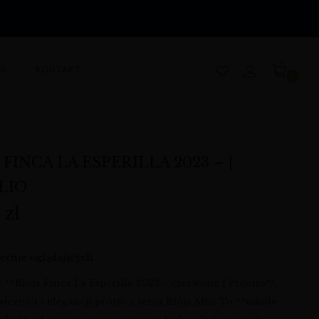
OG
KONTAKT
0
 FINCA LA ESPERILLA 2023 – |
LIO
0
zł
ecnie oglądających
 **Rioja Finca La Esperilla 2023 – czerwone | Proelio**,
wieżości i elegancji prosto z serca Rioja Alta! To **młode