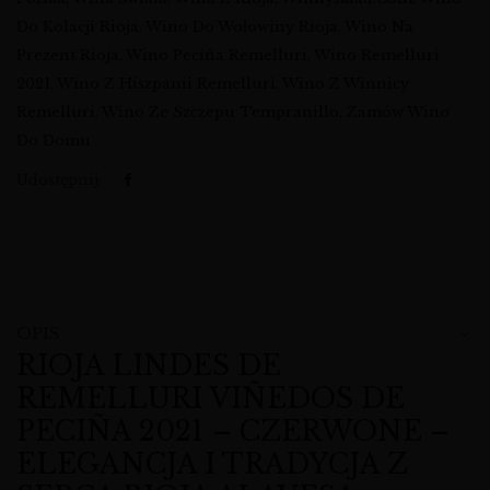
Do Kolacji Rioja
,
Wino Do Wołowiny Rioja
,
Wino Na
Prezent Rioja
,
Wino Peciña Remelluri
,
Wino Remelluri
2021
,
Wino Z Hiszpanii Remelluri
,
Wino Z Winnicy
Remelluri
,
Wino Ze Szczepu Tempranillo
,
Zamów Wino
Do Domu
Udostępnij:
OPIS
RIOJA LINDES DE
REMELLURI VIÑEDOS DE
PECIÑA 2021 – CZERWONE –
ELEGANCJA I TRADYCJA Z