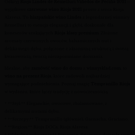
Odkryj
Rioja Lindes de Remelluri Viñedos de Peciña 2021
–
wyjątkowe
czerwone wino Rioja 2021
prosto z serca Rioja
Alavesa. To
hiszpańskie wino Lindes
z legendarnej winnicy
Remelluri to esencja elegancji i głębi, doskonałe dla
koneserów szukających
Rioja klasy premium
. Złożone
aromaty czerwonych owoców, balsamicznych nut i
delikatnego dębu, połączone z aksamitną strukturą i świeżą
kwasowością, tworzą niezapomniane doznania.
Idealne, aby
zamówić wino do domu
z
winnysklad.com
, to
wino na prezent Rioja
, które zadowoli najbardziej
wymagające podniebienia. Poznaj magię
Tempranillo Rioja
w wydaniu, które łączy tradycję z nowoczesnością.
* **Styl:** Eleganckie, owocowe, zbalansowane, z
delikatnymi nutami dębu.
* **Szczepy:** Tempranillo (głównie), Garnacha, Graciano.
* **Region:** Rioja DOCa, Rioja Alavesa.
* **Idealne połączenie:** Pieczenie, dziczyzna, dojrzałe sery,