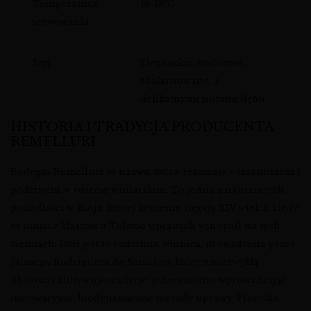
Temperatura
16-18°C
serwowania
Styl
Eleganckie, owocowe,
zbalansowane, z
delikatnymi nutami dębu
HISTORIA I TRADYCJA PRODUCENTA
REMELLURI
Bodegas Remelluri to nazwa, która rezonuje z szacunkiem i
podziwem w świecie winiarskim. To jedna z najstarszych
posiadłości w Rioja, której korzenie sięgają XIV wieku, kiedy
to mnisi z klasztoru Toloño uprawiali winorośl na tych
ziemiach. Dziś jest to rodzinna winnica, prowadzona przez
Jaimego Rodrígueza de Santiago, który z niezwykłą
dbałością kultywuje tradycje, jednocześnie wprowadzając
innowacyjne, biodynamiczne metody uprawy. Filozofia