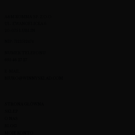
A&M KOMMA SP. Z O.O.
UL. EWANGELICKA 6
20-075 LUBLIN
NIP: 7123512474
NUMER TELEFONU
695 46 27 27
E-MAIL
BIURO@WINNYSKLAD.COM
STRONA GŁÓWNA
SKLEP
O NAS
BLOG
MOJE KONTO