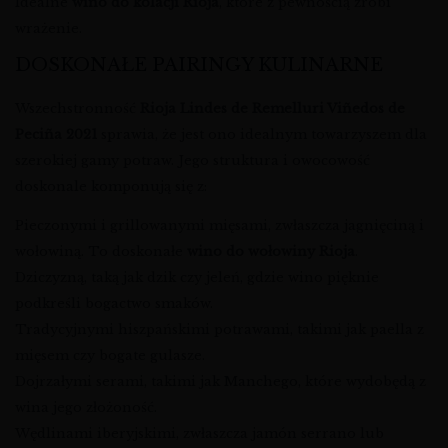
Idealne
wino do kolacji Rioja
, które z pewnością zrobi
wrażenie.
DOSKONAŁE PAIRINGY KULINARNE
Wszechstronność
Rioja Lindes de Remelluri Viñedos de
Peciña 2021
sprawia, że jest ono idealnym towarzyszem dla
szerokiej gamy potraw. Jego struktura i owocowość
doskonale komponują się z:
Pieczonymi i grillowanymi mięsami, zwłaszcza jagnięciną i
wołowiną. To doskonałe
wino do wołowiny Rioja
.
Dziczyzną, taką jak dzik czy jeleń, gdzie wino pięknie
podkreśli bogactwo smaków.
Tradycyjnymi hiszpańskimi potrawami, takimi jak paella z
mięsem czy bogate gulasze.
Dojrzałymi serami, takimi jak Manchego, które wydobędą z
wina jego złożoność.
Wędlinami iberyjskimi, zwłaszcza jamón serrano lub