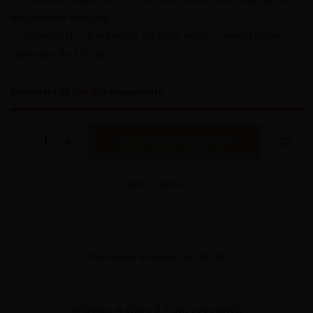
hiszpańskie wędliny.
* **Potencjał:** Doskonałe do picia teraz, z potencjałem
starzenia do 5-10 lat.
Pozostało
36 sztuk
w magazynie
DODAJ DO KOSZYKA
KUP TERAZ
Darmowa dostawa od 360 zł
Wysyłka: w ciągu 3-7 dni roboczych