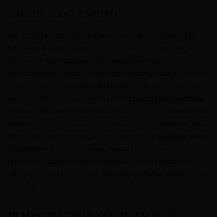
ZACHĘTA DO ZAKUPU
Nie przegap okazji, aby dodać tę perłę do swojej kolekcji.
Kup wino Rioja Lindes
już dziś i doświadcz magii Rioja
Alavesa. W
sklep internetowy winnysklad.com
gwarantujemy szybką i bezpieczną
dostawę wina
prosto pod
Twoje drzwi. To
opis wina Rioja 2021
to tylko przedsmak
tego, co czeka Cię po otwarciu butelki. Jako
sklep z winem
online
i
sklep z alkoholami online
, oferujemy
wina online
Polska
z najlepszych winnic świata. Jesteśmy
importer win
,
który dba o każdy szczegół, by dostarczyć Ci
najlepsze wina
hiszpańskie
. To jedne z
wina świata
, które musisz
spróbować.
Zamów wino do domu
i ciesz się komfortem
zakupów. Czekają na Ciebie
wina na specjalne okazje
i te na
co dzień.
PODSUMOWANIE WARTOŚCI