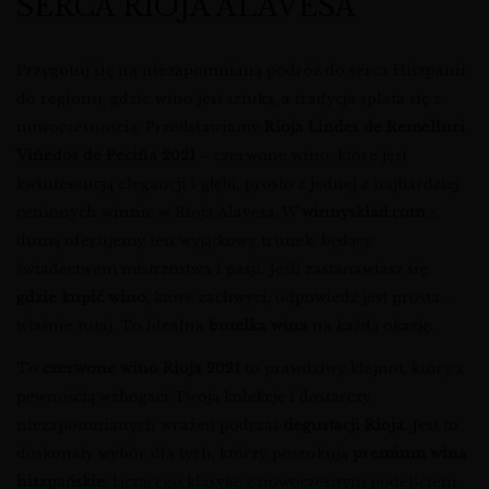
SERCA RIOJA ALAVESA
Przygotuj się na niezapomnianą podróż do serca Hiszpanii,
do regionu, gdzie wino jest sztuką, a tradycja splata się z
nowoczesnością. Przedstawiamy
Rioja Lindes de Remelluri
Viñedos de Peciña 2021
– czerwone wino, które jest
kwintesencją elegancji i głębi, prosto z jednej z najbardziej
cenionych winnic w Rioja Alavesa. W
winnysklad.com
z
dumą oferujemy ten wyjątkowy trunek, będący
świadectwem mistrzostwa i pasji. Jeśli zastanawiasz się,
gdzie kupić wino
, które zachwyci, odpowiedź jest prosta –
właśnie tutaj. To idealna
butelka wina
na każdą okazję.
To
czerwone wino Rioja 2021
to prawdziwy klejnot, który z
pewnością wzbogaci Twoją kolekcję i dostarczy
niezapomnianych wrażeń podczas
degustacji Rioja
. Jest to
doskonały wybór dla tych, którzy poszukują
premium wina
hiszpańskie
, łączącego klasykę z nowoczesnym podejściem