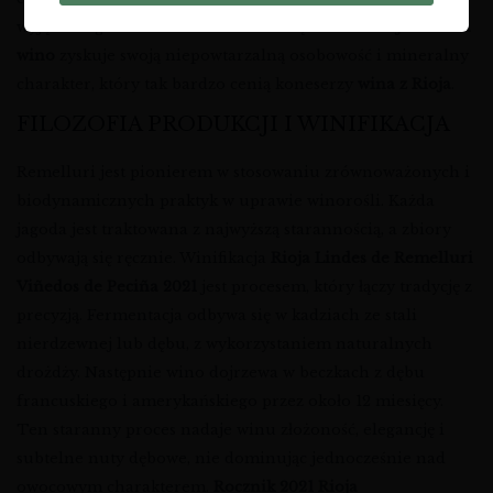
wyjątkowego obszaru. To właśnie dzięki temu
Rioja Alavesa
wino
zyskuje swoją niepowtarzalną osobowość i mineralny
charakter, który tak bardzo cenią koneserzy
wina z Rioja
.
FILOZOFIA PRODUKCJI I WINIFIKACJA
Remelluri jest pionierem w stosowaniu zrównoważonych i
biodynamicznych praktyk w uprawie winorośli. Każda
jagoda jest traktowana z najwyższą starannością, a zbiory
odbywają się ręcznie. Winifikacja
Rioja Lindes de Remelluri
Viñedos de Peciña 2021
jest procesem, który łączy tradycję z
precyzją. Fermentacja odbywa się w kadziach ze stali
nierdzewnej lub dębu, z wykorzystaniem naturalnych
drożdży. Następnie wino dojrzewa w beczkach z dębu
francuskiego i amerykańskiego przez około 12 miesięcy.
Ten staranny proces nadaje winu złożoność, elegancję i
subtelne nuty dębowe, nie dominując jednocześnie nad
owocowym charakterem.
Rocznik 2021 Rioja