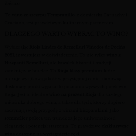
ibérico.
To
wino ze szczepu Tempranillo
, z domieszką Garnachy i
Graciano, jest prawdziwym kulinarnym partnerem.
DLACZEGO WARTO WYBRAĆ TO WINO?
Wybierając
Rioja Lindes de Remelluri Viñedos de Peciña
2021
, inwestujesz w doświadczenie. To nie tylko
wino z
Hiszpanii Remelluri
, ale kawałek historii i tradycji,
zamknięty w butelce. To
Rioja klasy premium
, które
oferuje wyjątkową jakość w przystępnej cenie, stanowiąc
doskonały punkt wyjścia do poznania wyższych półek win
Rioja. Jest to idealne
wino na prezent Rioja
dla każdego
miłośnika dobrego wina, a także dla tych, którzy dopiero
zaczynają swoją przygodę z winami hiszpańskimi. Jako
sommelier poleca
ten trunek za jego uniwersalność,
elegancję i potencjał starzenia. To prawdziwe
ekskluzywne
wina
dostępne na wyciągnięcie ręki.