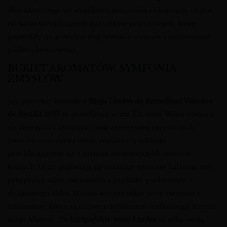
charakteryzuje się wyjątkową świeżością i elegancją, co jest
efektem specyficznych warunków pogodowych, które
pozwoliły na powolne dojrzewanie owoców i zachowanie
pięknej kwasowości.
BUKIET AROMATÓW: SYMFONIA
ZMYSŁÓW
Już pierwszy kontakt z
Rioja Lindes de Remelluri Viñedos
de Peciña 2021
to prawdziwa uczta dla nosa. Wino otwiera
się świeżymi i intensywnymi aromatami czerwonych
owoców – soczystej wiśni, maliny i truskawki,
przeplatającymi się z nutami ciemniejszych owoców
leśnych. W tle pojawiają się subtelne niuanse balsamiczne,
przyprawy, takie jak wanilia i goździki, pochodzące z
delikatnego dębu. Można wyczuć także nuty ziemiste i
mineralne, które są odzwierciedleniem unikalnego terroir
Rioja Alavesa. To
hiszpańskie wino Lindes
urzeka swoją