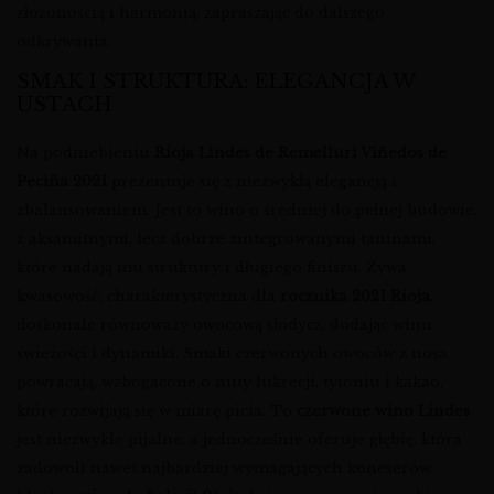
złożonością i harmonią, zapraszając do dalszego
odkrywania.
SMAK I STRUKTURA: ELEGANCJA W
USTACH
Na podniebieniu
Rioja Lindes de Remelluri Viñedos de
Peciña 2021
prezentuje się z niezwykłą elegancją i
zbalansowaniem. Jest to wino o średniej do pełnej budowie,
z aksamitnymi, lecz dobrze zintegrowanymi taninami,
które nadają mu struktury i długiego finiszu. Żywa
kwasowość, charakterystyczna dla
rocznika 2021 Rioja
,
doskonale równoważy owocową słodycz, dodając winu
świeżości i dynamiki. Smaki czerwonych owoców z nosa
powracają, wzbogacone o nuty lukrecji, tytoniu i kakao,
które rozwijają się w miarę picia. To
czerwone wino Lindes
jest niezwykle pijalne, a jednocześnie oferuje głębię, która
zadowoli nawet najbardziej wymagających koneserów.