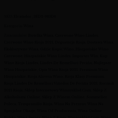
SKU:
Elcatador_3ED2-983D6
Kategoria:
Wina
Znaczników:
Butelka Wina
,
Czerwone Wino Lindes
,
Czerwone Wino Rioja 2021
,
Degustacja Rioja
,
Dostawa Wina
,
Ekskluzywne Wina
,
Gdzie Kupić Wino
,
Hiszpańskie Wino
Czerwone
,
Hiszpańskie Wino Lindes
,
Importer Win
,
Kup
Wino Rioja Lindes
,
Lindes De Remelluri Peciña
,
Najlepsze
Wina Hiszpańskie
,
Opis Wina Rioja 2021
,
Premium Wina
Hiszpańskie
,
Rioja Alavesa Wino
,
Rioja Klasy Premium
,
Rioja Lindes De Remelluri Viñedos De Peciña 2021
,
Rocznik
2021 Rioja
,
Sklep Internetowy Winnysklad.com
,
Sklep Z
Alkoholami Online
,
Sklep Z Winem Online
,
Sommelier
Poleca
,
Tempranillo Rioja
,
Wina Na Prezent
,
Wina Na
Specjalne Okazje
,
Wina Od Producenta
,
Wina Online
Polska
,
Wina Świata
,
Wina Z Rioja
,
Winnysklad.com
,
Wino