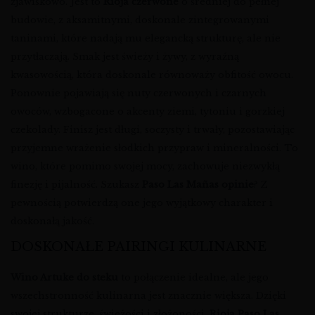
zjawiskowo. Jest to
Rioja czerwone
o średniej do pełnej
budowie, z aksamitnymi, doskonale zintegrowanymi
taninami, które nadają mu elegancką strukturę, ale nie
przytłaczają. Smak jest świeży i żywy, z wyraźną
kwasowością, która doskonale równoważy obfitość owocu.
Ponownie pojawiają się nuty czerwonych i czarnych
owoców, wzbogacone o akcenty ziemi, tytoniu i gorzkiej
czekolady. Finisz jest długi, soczysty i trwały, pozostawiając
przyjemne wrażenie słodkich przypraw i mineralności. To
wino, które pomimo swojej mocy, zachowuje niezwykłą
finezję i pijalność. Szukasz
Paso Las Mañas opinie
? Z
pewnością potwierdzą one jego wyjątkowy charakter i
doskonałą jakość.
DOSKONAŁE PAIRINGI KULINARNE
Wino Artuke do steku
to połączenie idealne, ale jego
wszechstronność kulinarna jest znacznie większa. Dzięki
swojej strukturze, świeżości i złożoności,
Rioja Paso Las