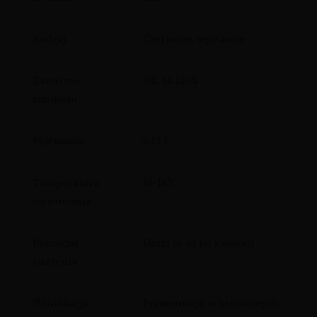
Rodzaj
Czerwone, wytrawne
Zawartość
Ok. 14-14.5%
alkoholu
Pojemność
0.75 L
Temperatura
16-18°C
serwowania
Potencjał
Długi (5-10 lat i więcej)
starzenia
Winifikacja
Fermentacja w betonowych