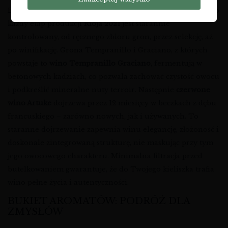
Bracia Blanco wierzą, że wino tworzy się w winnicy. Dlatego
każdy etap produkcji
Rioja 2021
jest starannie
kontrolowany, od ręcznego zbioru gron, przez selekcję, aż
po winifikację. Grona Tempranillo i Graciano, z których
powstaje to
wino Tempranillo Graciano
, fermentują w
betonowych kadziach, co pozwala zachować czystość owocu
i podkreślić mineralne nuty terroir. Następnie
czerwone
wino Artuke
dojrzewa przez 12 miesięcy w beczkach z dębu
francuskiego – zarówno nowych, jak i używanych. To
staranne dojrzewanie zapewnia winu elegancję, złożoność i
doskonale zintegrowaną strukturę, nie maskując przy tym
jego owocowego charakteru. Minimalna filtracja przed
butelkowaniem gwarantuje, że do Twojego kieliszka trafia
wino pełne życia i autentyczności.
BUKIET AROMATÓW: PODRÓŻ DLA
ZMYSŁÓW