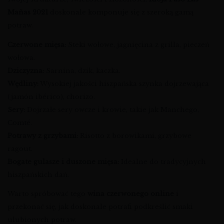
Mañas 2021
doskonale komponuje się z szeroką gamą
potraw.
Czerwone mięsa:
Steki wołowe, jagnięcina z grilla, pieczeń
wołowa.
Dziczyzna:
Sarnina, dzik, kaczka.
Wędliny:
Wysokiej jakości hiszpańska szynka dojrzewająca
(jamón ibérico), chorizo.
Sery:
Dojrzałe sery owcze i krowie, takie jak Manchego,
Comté.
Potrawy z grzybami:
Risotto z borowikami, grzybowe
ragout.
Bogate gulasze i duszone mięsa:
Idealne do tradycyjnych
hiszpańskich dań.
Warto spróbować tego
wina czerwonego online
i
przekonać się, jak doskonale potrafi podkreślić smaki
ulubionych potraw.