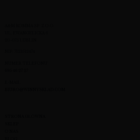
A&M KOMMA SP. Z O.O.
UL. EWANGELICKA 6
20-075 LUBLIN
NIP: 7123512474
NUMER TELEFONU
695 46 27 27
E-MAIL
BIURO@WINNYSKLAD.COM
STRONA GŁÓWNA
SKLEP
O NAS
BLOG