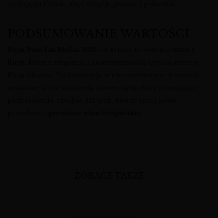
czekają na Ciebie, abyś mógł je poznać i pokochać.
PODSUMOWANIE WARTOŚCI
Rioja Paso Las Mañas 2021
od Artuke to wybitne
wino z
Rioja
, które z elegancją i autentycznością wyraża esencję
Rioja Alavesa. To inwestycja w niezapomniane doznania
smakowe, które zadowolą nawet najbardziej wymagające
podniebienia, idealne dla tych, którzy cenią sobie
prawdziwie
premium wina hiszpańskie
.
ZOBACZ TAKŻE