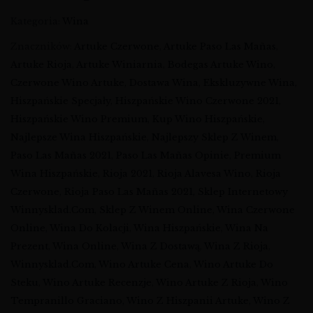
Kategoria:
Wina
Znaczników:
Artuke Czerwone
,
Artuke Paso Las Mañas
,
Artuke Rioja
,
Artuke Winiarnia
,
Bodegas Artuke Wino
,
Czerwone Wino Artuke
,
Dostawa Wina
,
Ekskluzywne Wina
,
Hiszpańskie Specjały
,
Hiszpańskie Wino Czerwone 2021
,
Hiszpańskie Wino Premium
,
Kup Wino Hiszpańskie
,
Najlepsze Wina Hiszpańskie
,
Najlepszy Sklep Z Winem
,
Paso Las Mañas 2021
,
Paso Las Mañas Opinie
,
Premium
Wina Hiszpańskie
,
Rioja 2021
,
Rioja Alavesa Wino
,
Rioja
Czerwone
,
Rioja Paso Las Mañas 2021
,
Sklep Internetowy
Winnysklad.com
,
Sklep Z Winem Online
,
Wina Czerwone
Online
,
Wina Do Kolacji
,
Wina Hiszpańskie
,
Wina Na
Prezent
,
Wina Online
,
Wina Z Dostawą
,
Wina Z Rioja
,
Winnysklad.com
,
Wino Artuke Cena
,
Wino Artuke Do
Steku
,
Wino Artuke Recenzje
,
Wino Artuke Z Rioja
,
Wino
Tempranillo Graciano
,
Wino Z Hiszpanii Artuke
,
Wino Z