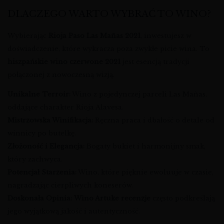
DLACZEGO WARTO WYBRAĆ TO WINO?
Wybierając
Rioja Paso Las Mañas 2021
, inwestujesz w
doświadczenie, które wykracza poza zwykłe picie wina. To
hiszpańskie wino czerwone 2021
jest esencją tradycji
połączonej z nowoczesną wizją.
Unikalne Terroir:
Wino z pojedynczej parceli Las Mañas,
oddające charakter Rioja Alavesa.
Mistrzowska Winifikacja:
Ręczna praca i dbałość o detale od
winnicy po butelkę.
Złożoność i Elegancja:
Bogaty bukiet i harmonijny smak,
który zachwyca.
Potencjał Starzenia:
Wino, które pięknie ewoluuje w czasie,
nagradzając cierpliwych koneserów.
Doskonała Opinia:
Wino Artuke recenzje
często podkreślają
jego wyjątkową jakość i autentyczność.