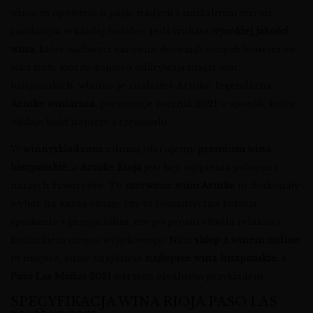
wino; to opowieść o pasji, tradycji i unikalnym terroir,
zamknięta w każdej butelce. Jeśli szukasz
wysokiej jakości
wina
, które zachwyci zarówno doświadczonych koneserów,
jak i tych, którzy dopiero odkrywają magię win
hiszpańskich, właśnie je znalazłeś. Artuke, legendarna
Artuke winiarnia
, prezentuje rocznik 2021 w sposób, który
oddaje hołd naturze i rzemiosłu.
W
winnysklad.com
z dumą oferujemy
premium wina
hiszpańskie
, a
Artuke Rioja
jest bez wątpienia jednym z
naszych faworytów. To
czerwone wino Artuke
to doskonały
wybór na każdą okazję, czy to romantyczna kolacja,
spotkanie z przyjaciółmi, czy po prostu chwila relaksu z
kieliszkiem czegoś wyjątkowego. Nasz
sklep z winem online
to miejsce, gdzie znajdziesz
najlepsze wina hiszpańskie
, a
Paso Las Mañas 2021
jest tego idealnym przykładem.
SPECYFIKACJA WINA RIOJA PASO LAS