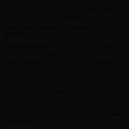
kadziach, dojrzewanie 12
miesięcy w beczkach z dębu
francuskiego
HISTORIA I TRADYCJA BODEGAS
ARTUKE
Bodegas Artuke wino
to owoc pracy braci Arturo i Kike
Blanco, którzy z niezwykłą pasją kontynuują rodzinną
tradycję winiarską. Ich filozofia opiera się na głębokim
szacunku do ziemi i dziedzictwa, jednocześnie
wprowadzając nowoczesne podejście, które pozwala winom
wyrażać pełnię ich terroir. Już od 1991 roku, kiedy to
rodzina Blanco zaczęła butelkować własne wina pod marką
Artuke, ich celem było tworzenie trunków o autentycznym
charakterze, które opowiadają historię miejsca, z którego
pochodzą. To właśnie ta autentyczność sprawia, że
Artuke
Paso Las Mañas
jest tak cenione.