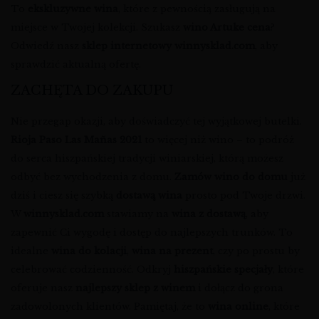
To
ekskluzywne wina
, które z pewnością zasługują na
miejsce w Twojej kolekcji. Szukasz
wino Artuke cena
?
Odwiedź nasz
sklep internetowy winnysklad.com
, aby
sprawdzić aktualną ofertę.
ZACHĘTA DO ZAKUPU
Nie przegap okazji, aby doświadczyć tej wyjątkowej butelki.
Rioja Paso Las Mañas 2021
to więcej niż wino – to podróż
do serca hiszpańskiej tradycji winiarskiej, którą możesz
odbyć bez wychodzenia z domu.
Zamów wino do domu
już
dziś i ciesz się szybką
dostawą wina
prosto pod Twoje drzwi.
W
winnysklad.com
stawiamy na
wina z dostawą
, aby
zapewnić Ci wygodę i dostęp do najlepszych trunków. To
idealne
wina do kolacji
,
wina na prezent
, czy po prostu by
celebrować codzienność. Odkryj
hiszpańskie specjały
, które
oferuje nasz
najlepszy sklep z winem
i dołącz do grona
zadowolonych klientów. Pamiętaj, że to
wina online
, które