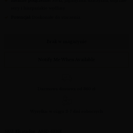
Idealne połączenie:
Steki, jagnięcina, dziczyzna, dojrzałe
sery i hiszpańskie wędliny
Potencjał:
Doskonałe do starzenia
Brak w magazynie
Notify Me When Available
Darmowa dostawa od 360 zł
Wysyłka: w ciągu 3-7 dni roboczych
SKU:
Elcatador_A95D-6316E