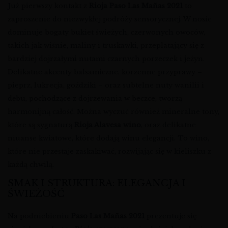
Już pierwszy kontakt z
Rioja Paso Las Mañas 2021
to
zaproszenie do niezwykłej podróży sensorycznej. W nosie
dominuje bogaty bukiet świeżych, czerwonych owoców,
takich jak wiśnie, maliny i truskawki, przeplatający się z
bardziej dojrzałymi nutami czarnych porzeczek i jeżyn.
Delikatne akcenty balsamiczne, korzenne przyprawy –
pieprz, lukrecja, goździki – oraz subtelne nuty wanilii i
dębu, pochodzące z dojrzewania w beczce, tworzą
harmonijną całość. Można wyczuć również mineralne tony,
które są sygnaturą
Rioja Alavesa wino
, oraz delikatne
niuanse kwiatowe, które dodają winu elegancji. To wino,
które nie przestaje zaskakiwać, rozwijając się w kieliszku z
każdą chwilą.
SMAK I STRUKTURA: ELEGANCJA I
ŚWIEŻOŚĆ
Na podniebieniu
Paso Las Mañas 2021
prezentuje się