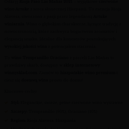
Odkryj
Rioja Paso Las Mañas 2021
– wyjątkowe
czerwone
wino Artuke
z serca słonecznej Hiszpanii. To esencja Rioja
Alavesa, stworzona z pasji przez legendarną
Artuke
winiarnia
. Wino o głębokim charakterze, łączące tradycję z
nowoczesnością, które zachwyca bogactwem aromatów i
elegancją smaku. Idealne dla koneserów poszukujących
wysokiej jakości wina
z potencjałem starzenia.
To
wino Tempranillo Graciano
z parceli Las Mañas to
prawdziwy skarb, dostępny w
sklep internetowy
winnysklad.com
. Zamów to
hiszpańskie wino premium
i
ciesz się
dostawą wina
prosto do domu!
Kluczowe cechy:
Styl:
Eleganckie, świeże, pełne czerwone wino wytrawne
Szczepy:
Tempranillo (90%), Graciano (10%)
Region:
Rioja Alavesa, Hiszpania