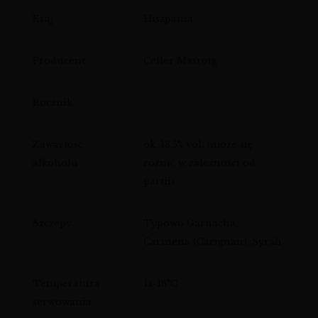
Kraj
Hiszpania
Producent
Celler Masroig
Rocznik
Zawartość
ok. 13.5% vol. (może się
alkoholu
różnić w zależności od
partii)
Szczepy
Typowo Garnacha,
Cariñena (Carignan), Syrah
Temperatura
14-16°C
serwowania