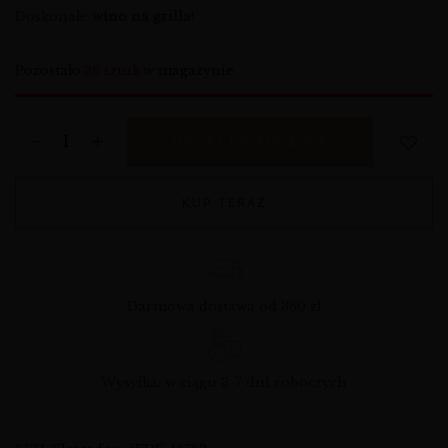
Doskonałe
wino na grilla
!
Pozostało
36 sztuk
w magazynie
DODAJ DO KOSZYKA
KUP TERAZ
Darmowa dostawa od 360 zł
Wysyłka: w ciągu 3-7 dni roboczych