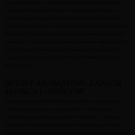
zbierane ręcznie w optymalnym momencie dojrzałości, a
następnie delikatnie tłoczone. Fermentacja odbywa się w
kontrolowanej temperaturze, aby wydobyć i zachować
intensywne aromaty czerwonych owoców. Krótki kontakt ze
skórkami i brak długiego starzenia w dębowych beczkach
sprawiają, że otrzymujemy
świeże czerwone wino
, które jest
gotowe do picia niemal natychmiast po zabutelkowaniu.
To sprawia, że jest to idealne
wino czerwone do picia
na
każdą okazję.
BUKIET AROMATÓW: ZAPACH
SŁOŃCA I OWOCÓW
Kiedy nalewasz
Wino Rojalet
do kieliszka, natychmiast
uderza Cię jego żywy, rubinowy kolor z fioletowymi
refleksami, zapowiadający młodość i witalność. Nos jest
intensywny i niezwykle przyjemny. Dominują tu świeże
aromaty czerwonych owoców: soczystych malin, dojrzałych