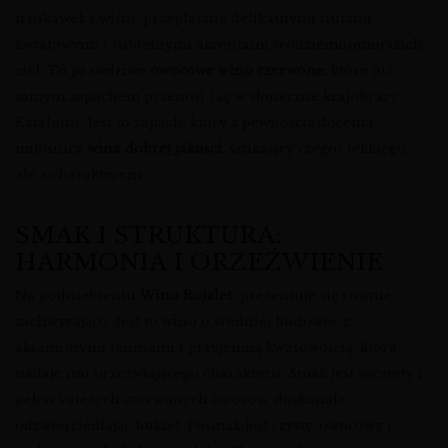
truskawek i wiśni, przeplatane delikatnymi nutami
kwiatowymi i subtelnymi akcentami śródziemnomorskich
ziół. To prawdziwe
owocowe wino czerwone
, które już
samym zapachem przenosi Cię w słoneczne krajobrazy
Katalonii. Jest to zapach, który z pewnością docenią
miłośnicy
wina dobrej jakości
, szukający czegoś lekkiego,
ale z charakterem.
SMAK I STRUKTURA:
HARMONIA I ORZEŹWIENIE
Na podniebieniu
Wino Rojalet
prezentuje się równie
zachwycająco. Jest to wino o średniej budowie, z
aksamitnymi taninami i przyjemną kwasowością, która
nadaje mu orzeźwiającego charakteru. Smak jest soczysty i
pełen świeżych czerwonych owoców, doskonale
odzwierciedlając bukiet. Posmak jest czysty, owocowy i