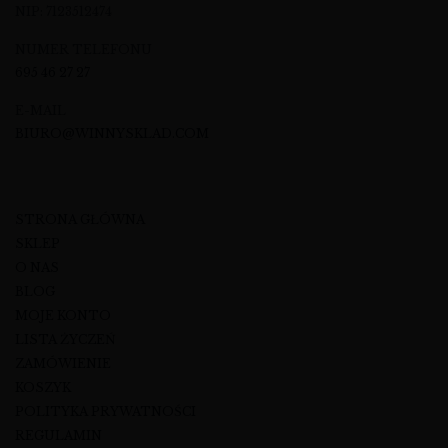
NIP: 7123512474
NUMER TELEFONU
695 46 27 27
E-MAIL
BIURO@WINNYSKLAD.COM
STRONA GŁÓWNA
SKLEP
O NAS
BLOG
MOJE KONTO
LISTA ŻYCZEŃ
ZAMÓWIENIE
KOSZYK
POLITYKA PRYWATNOŚCI
REGULAMIN