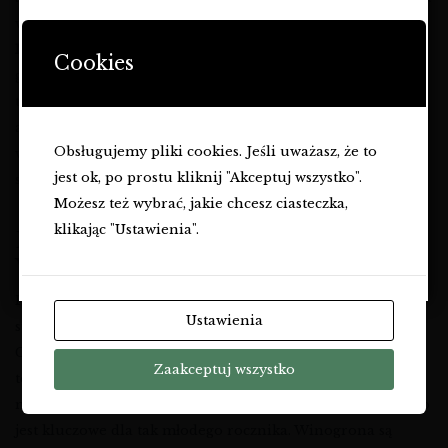
winogron. To właśnie te warunki sprawiają, że
wino z
STRONA ZAWIERA OFERTĘ
DOTYCZĄCĄ NAPOJÓW
Montsant
jest tak wyjątkowe. Winorośle, często stare i
Cookies
ALKOHOLOWYCH I JEST
głęboko zakorzenione, muszą walczyć o przetrwanie w
PRZEZNACZONA TYLKO DLA
trudnych warunkach, co przekłada się na mniejsze plony,
OSÓB PEŁNOLETNICH.
ale za to o niezwykłej koncentracji smaku i aromatu. To
Obsługujemy pliki cookies. Jeśli uważasz, że to
właśnie stąd pochodzi
wino z Katalonii Masroig
, niosące w
Czy masz ukończone
18
lat?
jest ok, po prostu kliknij "Akceptuj wszystko".
sobie esencję tego niezwykłego miejsca.
TAK
Możesz też wybrać, jakie chcesz ciasteczka,
klikając "Ustawienia".
FILOZOFIA PRODUKCJI I
NIE
WINIFIKACJA
Filozofia Celler Masroig koncentruje się na szacunku dla
Ustawienia
surowca i minimalnej interwencji w proces winifikacji.
Celem jest oddanie w winie autentycznego charakteru
Zaakceptuj wszystko
terroir i odmian winogron. W przypadku
Wino Rojalet
,
nacisk kładzie się na zachowanie świeżości i owocowości, co
jest kluczowe dla tak młodego rocznika. Winogrona są