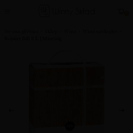
0
Strona główna
Sklep
Wina
Wina spokojne
Rojalet BiB 3 L | Masroig