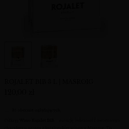
ROJALET BIB 3 L | MASROIG
120,00
zł
35
obecnie oglądających
Odkryj
Wino Rojalet BiB
– esencję świeżości i owocowego
charakteru prosto z katalońskiej winnicy Masroig. To