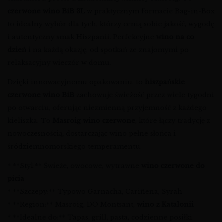
czerwone wino BiB 3L
w praktycznym formacie Bag-in-Box
to idealny wybór dla tych, którzy cenią sobie jakość, wygodę
i autentyczny smak Hiszpanii. Perfekcyjne
wino na co
dzień
i na każdą okazję, od spotkań ze znajomymi po
relaksacyjny wieczór w domu.
Dzięki innowacyjnemu opakowaniu, to
hiszpańskie
czerwone wino BiB
zachowuje świeżość przez wiele tygodni
po otwarciu, oferując niezmienną przyjemność z każdego
kieliszka. To
Masroig wino czerwone
, które łączy tradycję z
nowoczesnością, dostarczając wino pełne słońca i
śródziemnomorskiego temperamentu.
* **Styl:** Świeże, owocowe, wytrawne
wino czerwone do
picia
* **Szczepy:** Typowo Garnacha, Cariñena, Syrah
* **Region:** Masroig, DO Montsant,
wino z Katalonii
* **Idealne do:** Tapas, grill, pasta, codzienne posiłki.