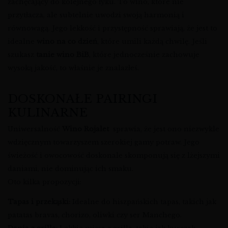
zachęcający do kolejnego łyku. To wino, które nie
przytłacza, ale subtelnie uwodzi swoją harmonią i
równowagą. Jego lekkość i przystępność sprawiają, że jest to
idealne
wino na co dzień
, które umili każdą chwilę. Jeśli
szukasz
tanie wino BiB
, które jednocześnie zachowuje
wysoką jakość, to właśnie je znalazłeś.
DOSKONAŁE PAIRINGI
KULINARNE
Uniwersalność
Wino Rojalet
sprawia, że jest ono niezwykle
wdzięcznym towarzyszem szerokiej gamy potraw. Jego
świeżość i owocowość doskonale skomponują się z lżejszymi
daniami, nie dominując ich smaku.
Oto kilka propozycji:
Tapas i przekąski:
Idealne do hiszpańskich tapas, takich jak
patatas bravas, chorizo, oliwki czy ser Manchego.