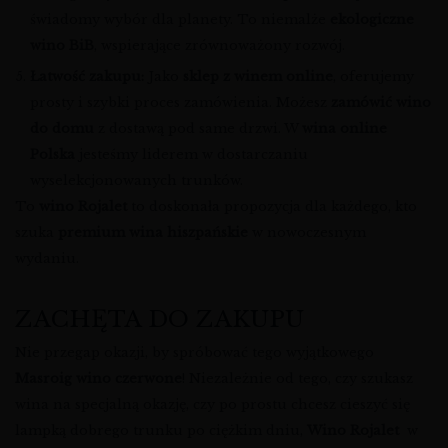
świadomy wybór dla planety. To niemalże
ekologiczne
wino BiB
, wspierające zrównoważony rozwój.
Łatwość zakupu:
Jako
sklep z winem online
, oferujemy
prosty i szybki proces zamówienia. Możesz
zamówić wino
do domu
z dostawą pod same drzwi. W
wina online
Polska
jesteśmy liderem w dostarczaniu
wyselekcjonowanych trunków.
To
wino Rojalet
to doskonała propozycja dla każdego, kto
szuka
premium wina hiszpańskie
w nowoczesnym
wydaniu.
ZACHĘTA DO ZAKUPU
Nie przegap okazji, by spróbować tego wyjątkowego
Masroig wino czerwone
! Niezależnie od tego, czy szukasz
wina na specjalną okazję, czy po prostu chcesz cieszyć się
lampką dobrego trunku po ciężkim dniu,
Wino Rojalet
w