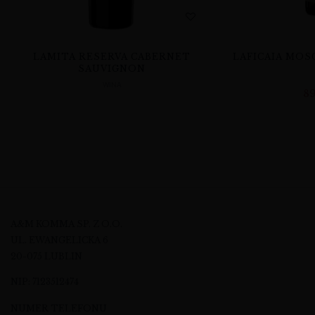
LAMITA RESERVA CABERNET
LAFICAIA MOS
SAUVIGNON
WINA
8
A&M KOMMA SP. Z O.O.
UL. EWANGELICKA 6
20-075 LUBLIN
NIP: 7123512474
NUMER TELEFONU