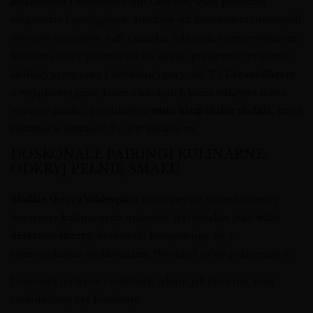
kwasowości i złożoności nut Oloroso, wino pozostaje
eleganckie i pociągające. Smakuje jak koncentrat suszonych
owoców, orzechów, toffi i miodu, z długim, rozgrzewającym
finiszem, który pozostawia na języku przyjemne wrażenie
słodkiej przyprawy i delikatnej goryczki. To
Cream Sherry
o wyjątkowej głębi, które z każdym łykiem odkrywa nowe
warstwy smaku. Poszukujesz
wino hiszpańskie słodkie
, które
zostanie w pamięci? To jest właśnie to.
DOSKONAŁE PAIRINGI KULINARNE:
ODKRYJ PEŁNIĘ SMAKU
Słodkie sherry Valdespino
to niezwykle wszechstronny
towarzysz kulinarnych uniesień. Jest idealne jako
wino
deserowe sherry
, doskonale komponując się z
różnorodnymi słodkościami. Wyobraź sobie połączenie z:
Deserami na bazie czekolady, takimi jak brownie, mus
czekoladowy czy fondanty.