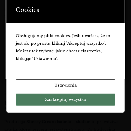
STRONA ZAWIERA OFERTĘ
Region Jerez, położony w słonecznej Andaluzji, to miejsce,
DOTYCZĄCĄ NAPOJÓW
gdzie natura stworzyła idealne warunki do uprawy
Cookies
ALKOHOLOWYCH I JEST
winorośli. Kluczową rolę odgrywa tu gleba “albariza” –
PRZEZNACZONA TYLKO DLA
OSÓB PEŁNOLETNICH.
biała, wapienna ziemia, która doskonale magazynuje wodę
z zimowych deszczy, a następnie oddaje ją winoroślom w
Obsługujemy pliki cookies. Jeśli uważasz, że to
Czy masz ukończone
18
lat?
upalne, suche lato. To właśnie ta gleba nadaje winogronom
jest ok, po prostu kliknij "Akceptuj wszystko".
Palomino Fino ich charakterystyczny, delikatny smak i
TAK
Możesz też wybrać, jakie chcesz ciasteczka,
mineralność, będącą podstawą dla
sherry z Jerez
. Z kolei
klikając "Ustawienia".
winogrona Pedro Ximénez, suszone na słońcu “paseras”,
NIE
nabierają intensywnej słodyczy i koncentracji, niezbędnej
do stworzenia słodkich komponentów. Ta synergia natury i
ludzkiej pracy tworzy
hiszpańskie specjały winiarskie
, które
Ustawienia
podbijają serca na całym świecie.
Zaakceptuj wszystko
FILOZOFIA PRODUKCJI I MAGIA
SYSTEMU SOLERA
Produkcja
Sherry Cream Isabela – słodkie
to prawdziwa
sztuka, której sercem jest system Solera. To tradycyjna