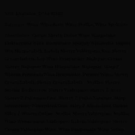
SKU:
Elcatador_D7A4-621B2
Kategorie:
Wina
,
Wina Białe
,
Wina Słodkie
,
Wina Spokojne
Znaczników:
Cream Sherry
,
Dobre Wino Hiszpańskie
,
Ekskluzywne Wina
,
Hiszpańskie Specjały Winiarskie
,
Import
Win Hiszpańskich
,
Isabela Sherry Valdespino
,
Kup Sherry
Cream Isabela
,
Kup Wino Hiszpańskie
,
Najlepsze Cream
Sherry
,
Najlepsze Wina Hiszpańskie
,
Najlepszy Sklep Z
Winem
,
Premium Wina Hiszpańskie
,
Prezent Wino
,
Sherry
Cream Isabela
,
Sherry Cream Isabela - Słodkie
,
Sherry
Słodkie Do Deserów
,
Sherry Valdespino
,
Sherry Z Jerez
,
Sherry Z Palomino Fino
,
Sherry Z Pedro Ximénez
,
Sklep
Internetowy Winnysklad.com
,
Sklep Z Alkoholami Online
,
Sklep Z Winem Online
,
Słodkie Sherry Valdespino
,
Słodkie
Wino Wzmacniane
,
Valdespino Isabela
,
Valdespino Sherry
Cream
,
Valdespino Wino
,
Wina Hiszpańskie
,
Wina Świata
,