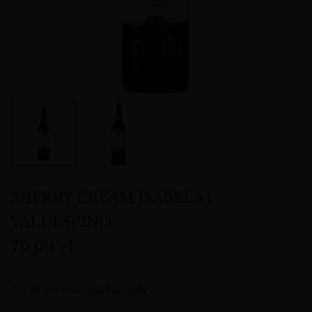
SHERRY CREAM ISABELA |
VALDESPINO
79,99
zł
34
obecnie oglądających