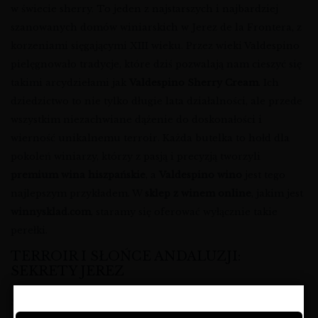
w świecie sherry. To jeden z najstarszych i najbardziej
szanowanych domów winiarskich w Jerez de la Frontera, z
korzeniami sięgającymi XIII wieku. Przez wieki Valdespino
pielęgnowało tradycje, które dziś pozwalają nam cieszyć się
takimi arcydziełami jak
Valdespino Sherry Cream
. Ich
dziedzictwo to nie tylko długie lata działalności, ale przede
wszystkim niezachwiane dążenie do doskonałości i
wierność unikalnemu terroir. Każda butelka to hołd dla
pokoleń winiarzy, którzy z pasją i precyzją tworzyli
premium wina hiszpańskie
, a
Valdespino wino
jest tego
najlepszym przykładem. W
sklep z winem online
, jakim jest
winnysklad.com
, staramy się oferować wyłącznie takie
perełki.
TERROIR I SŁOŃCE ANDALUZJI:
SEKRETY JEREZ
Sekretem wyjątkowości sherry jest jego pochodzenie.