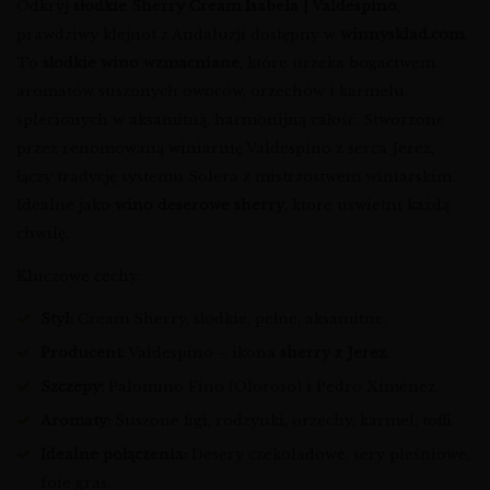
Odkryj
słodkie
Sherry Cream Isabela | Valdespino
,
prawdziwy klejnot z Andaluzji dostępny w
winnysklad.com
.
To
słodkie wino wzmacniane
, które urzeka bogactwem
aromatów suszonych owoców, orzechów i karmelu,
splecionych w aksamitną, harmonijną całość. Stworzone
przez renomowaną winiarnię Valdespino z serca Jerez,
łączy tradycję systemu Solera z mistrzostwem winiarskim.
Idealne jako
wino deserowe sherry
, które uświetni każdą
chwilę.
Kluczowe cechy:
Styl:
Cream Sherry, słodkie, pełne, aksamitne.
Producent:
Valdespino – ikona
sherry z Jerez
.
Szczepy:
Palomino Fino (Oloroso) i Pedro Ximénez.
Aromaty:
Suszone figi, rodzynki, orzechy, karmel, toffi.
Idealne połączenia:
Desery czekoladowe, sery pleśniowe,
foie gras.