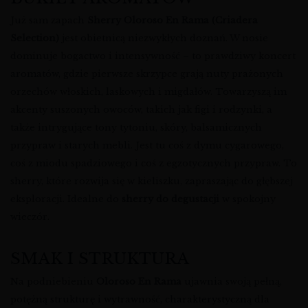
Już sam zapach
Sherry Oloroso En Rama (Criadera
Selection)
jest obietnicą niezwykłych doznań. W nosie
dominuje bogactwo i intensywność – to prawdziwy koncert
aromatów, gdzie pierwsze skrzypce grają nuty prażonych
orzechów włoskich, laskowych i migdałów. Towarzyszą im
akcenty suszonych owoców, takich jak figi i rodzynki, a
także intrygujące tony tytoniu, skóry, balsamicznych
przypraw i starych mebli. Jest tu coś z dymu cygarowego,
coś z miodu spadziowego i coś z egzotycznych przypraw. To
sherry, które rozwija się w kieliszku, zapraszając do głębszej
eksploracji. Idealne do
sherry do degustacji
w spokojny
wieczór.
SMAK I STRUKTURA
Na podniebieniu
Oloroso En Rama
ujawnia swoją pełną,
potężną strukturę i wytrawność, charakterystyczną dla