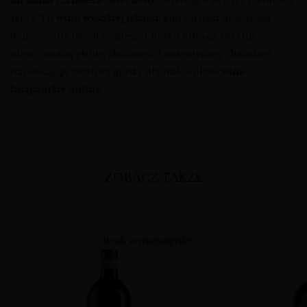
En Rama (Criadera Selection)
– esencję tradycji i rzemiosła
Jerez. To
wino wysokiej jakości
, które dzięki procesowi
dojrzewania oksydacyjnego i braku filtracji, oferuje
niezrównaną głębię, złożoność i autentyczny charakter,
stanowiąc prawdziwą gratkę dla miłośników
wina
hiszpańskie online
.
ZOBACZ TAKŻE
Brak w magazynie