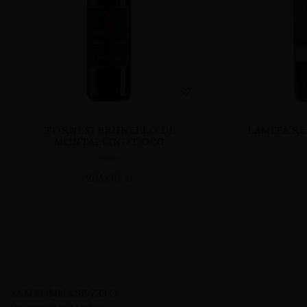
TORNESI BRUNELLO DI
LAMITA RE
MONTALCINO DOCG
WINA
265,00
zł
A&M KOMMA SP. Z O.O.