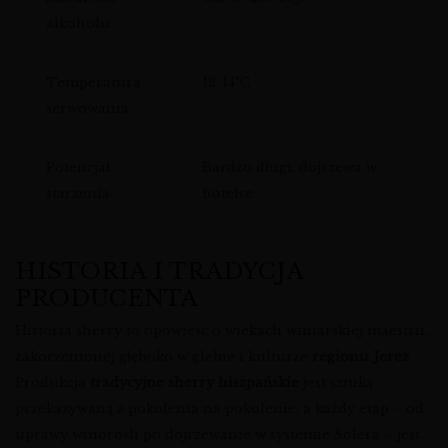
alkoholu
Temperatura
12-14°C
serwowania
Potencjał
Bardzo długi, dojrzewa w
starzenia
butelce
HISTORIA I TRADYCJA
PRODUCENTA
Historia sherry to opowieść o wiekach winiarskiej maestrii,
zakorzenionej głęboko w glebie i kulturze
regionu Jerez
.
Produkcja
tradycyjne sherry hiszpańskie
jest sztuką
przekazywaną z pokolenia na pokolenie, a każdy etap – od
uprawy winorośli po dojrzewanie w systemie Solera – jest