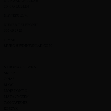
UL. EWANGELICKA 6
20-075 LUBLIN
NIP: 7123512474
NUMER TELEFONU
695 46 27 27
E-MAIL
BIURO@WINNYSKLAD.COM
STRONA GŁÓWNA
SKLEP
O NAS
BLOG
MOJE KONTO
LISTA ŻYCZEŃ
ZAMÓWIENIE
KOSZYK