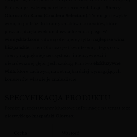
Państwu prawdziwą perełkę z serca Andaluzji –
Sherry
Oloroso En Rama (Criadera Selection)
. To nie jest zwykłe
wino, to podróż do krainy smaków i aromatów, które
powstają dzięki wiekom doświadczenia i pasji. W
winnysklad.com
z dumą oferujemy tylko
najlepsze wina
hiszpańskie
, a ten Oloroso jest kwintesencją tego, co w
sherry najpiękniejsze: czystości, intensywności i
niezrównanej głębi. Jeśli szukają Państwo
ekskluzywne
wina
, które zachwycą nawet najbardziej wymagających
koneserów, właśnie je znaleźliście.
SPECYFIKACJA PRODUKTU
Poniżej przedstawiamy kluczowe informacje na temat tego
niezwykłego
hiszpański Oloroso
:
Cecha
Wartość