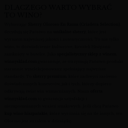
DLACZEGO WARTO WYBRAĆ
TO WINO?
Wybierając
Sherry Oloroso En Rama (Criadera Selection)
,
decydują się Państwo na
unikalne sherry
, które jest
wyrazem najwyższej jakości i autentyczności. To nie tylko
wino, to doświadczenie kulturowe, kawałek Hiszpanii
zamknięty w butelce. Jako
specjalistyczny sklep z winem
,
winnysklad.com
gwarantuje, że otrzymują Państwo produkt
starannie wyselekcjonowany, spełniający najwyższe
standardy. To
sherry premium
, które zachwyci zarówno
doświadczonych koneserów, jak i tych, którzy dopiero
odkrywają świat win wzmacnianych. Nasza
oferta
winnysklad.com
to gwarancja satysfakcji i
niezapomnianych wrażeń smakowych. Jeśli chcą Państwo
kup wino hiszpańskie
, które wyróżnia się na tle innych, ten
Oloroso jest strzałem w dziesiątkę.