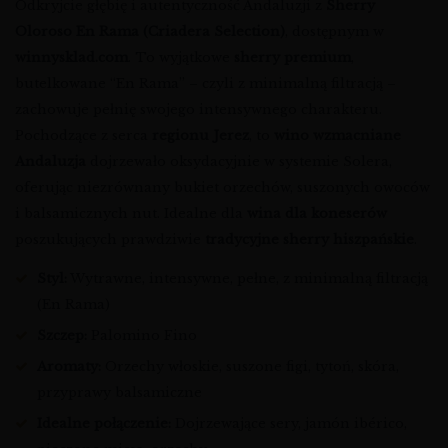
Odkryjcie głębię i autentyczność Andaluzji z
Sherry
Oloroso En Rama (Criadera Selection)
, dostępnym w
winnysklad.com
. To wyjątkowe
sherry premium
,
butelkowane “En Rama” – czyli z minimalną filtracją –
zachowuje pełnię swojego intensywnego charakteru.
Pochodzące z serca
regionu Jerez
, to
wino wzmacniane
Andaluzja
dojrzewało oksydacyjnie w systemie Solera,
oferując niezrównany bukiet orzechów, suszonych owoców
i balsamicznych nut. Idealne dla
wina dla koneserów
poszukujących prawdziwie
tradycyjne sherry hiszpańskie
.
Styl:
Wytrawne, intensywne, pełne, z minimalną filtracją
(En Rama)
Szczep:
Palomino Fino
Aromaty:
Orzechy włoskie, suszone figi, tytoń, skóra,
przyprawy balsamiczne
Idealne połączenie:
Dojrzewające sery, jamón ibérico,