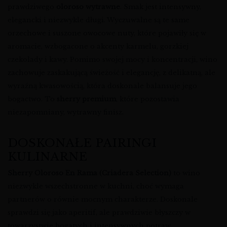
prawdziwego
oloroso wytrawne
. Smak jest intensywny,
elegancki i niezwykle długi. Wyczuwalne są te same
orzechowe i suszone owocowe nuty, które pojawiły się w
aromacie, wzbogacone o akcenty karmelu, gorzkiej
czekolady i kawy. Pomimo swojej mocy i koncentracji, wino
zachowuje zaskakującą świeżość i elegancję, z delikatną, ale
wyraźną kwasowością, która doskonale balansuje jego
bogactwo. To
sherry premium
, które pozostawia
niezapomniany, wytrawny finisz.
DOSKONAŁE PAIRINGI
KULINARNE
Sherry Oloroso En Rama (Criadera Selection)
to wino
niezwykle wszechstronne w kuchni, choć wymaga
partnerów o równie mocnym charakterze. Doskonale
sprawdzi się jako aperitif, ale prawdziwie błyszczy w
towarzystwie bogatych i intensywnych potraw.