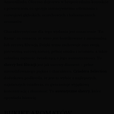
Amontillado, Oloroso dojrzewa w bezpośrednim kontakcie
z powietrzem, co sprzyja intensywnemu utlenianiu i
rozwojowi głębokich, orzechowych i balsamicznych
aromatów.
Charakterystyczne dla tego wydania jest oznaczenie “En
Rama”, co oznacza, że wino jest butelkowane z minimalną
lub zerową filtracją. Dzięki temu zachowuje ono swoją
pierwotną, surową naturę, pełnię smaku i aromatu, a także
subtelną mętność, świadczącą o jego autentyczności. To
sherry bez filtracji
jest jak surowy diament – pełne
nieoszlifowanego piękna i charakteru.
Criadera Selection
dodatkowo podkreśla, że jest to wybór z najlepszych,
najstarszych criaderas, co gwarantuje wyjątkową
koncentrację i złożoność. To
autentyczne sherry
, które
opowiada historię.
BUKIET AROMATÓW