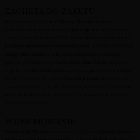
ZACHĘTA DO ZAKUPU
Nie zwlekajcie! Dodajcie
Sherry Oloroso En Rama
(Criadera Selection)
do swojej
kolekcja sherry
i pozwólcie
sobie na chwilę luksusu. Ten
dobry sklep z winem
, jakim
jest
sklep internetowy winnysklad.com
, umożliwia Państwu
zakup wina online
z pełnym komfortem i pewnością
jakości. Oferujemy szybką
dostawa wina
, dzięki czemu to
wyjątkowe
wino z Hiszpanii
szybko znajdzie się w Państwa
domu. Dołączcie do grona
wina dla koneserów
i odkryjcie
prawdziwą esencję Jerez. To doskonała okazja, aby
zamów
wino do domu
, które przeniesie Państwa zmysły prosto do
słonecznej Andaluzji.
PODSUMOWANIE
Winnysklad Hiszpania
prezentuje Państwu
Sherry Oloroso