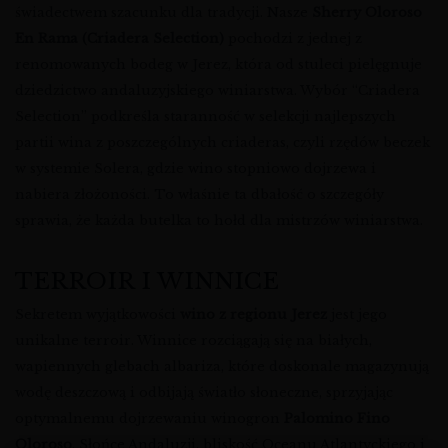
świadectwem szacunku dla tradycji. Nasze
Sherry Oloroso
En Rama (Criadera Selection)
pochodzi z jednej z
renomowanych bodeg w Jerez, która od stuleci pielęgnuje
dziedzictwo andaluzyjskiego winiarstwa. Wybór “Criadera
Selection” podkreśla staranność w selekcji najlepszych
partii wina z poszczególnych criaderas, czyli rzędów beczek
w systemie Solera, gdzie wino stopniowo dojrzewa i
nabiera złożoności. To właśnie ta dbałość o szczegóły
sprawia, że każda butelka to hołd dla mistrzów winiarstwa.
TERROIR I WINNICE
Sekretem wyjątkowości
wino z regionu Jerez
jest jego
unikalne terroir. Winnice rozciągają się na białych,
wapiennych glebach albariza, które doskonale magazynują
wodę deszczową i odbijają światło słoneczne, sprzyjając
optymalnemu dojrzewaniu winogron
Palomino Fino
Oloroso
. Słońce Andaluzji, bliskość Oceanu Atlantyckiego i