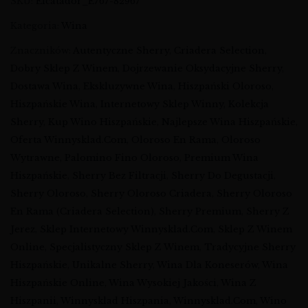
SKU:
Elcatador_E767-82967
Kategoria:
Wina
Znaczników:
Autentyczne Sherry
,
Criadera Selection
,
Dobry Sklep Z Winem
,
Dojrzewanie Oksydacyjne Sherry
,
Dostawa Wina
,
Ekskluzywne Wina
,
Hiszpański Oloroso
,
Hiszpańskie Wina
,
Internetowy Sklep Winny
,
Kolekcja
Sherry
,
Kup Wino Hiszpańskie
,
Najlepsze Wina Hiszpańskie
,
Oferta Winnysklad.com
,
Oloroso En Rama
,
Oloroso
Wytrawne
,
Palomino Fino Oloroso
,
Premium Wina
Hiszpańskie
,
Sherry Bez Filtracji
,
Sherry Do Degustacji
,
Sherry Oloroso
,
Sherry Oloroso Criadera
,
Sherry Oloroso
En Rama (Criadera Selection)
,
Sherry Premium
,
Sherry Z
Jerez
,
Sklep Internetowy Winnysklad.com
,
Sklep Z Winem
Online
,
Specjalistyczny Sklep Z Winem
,
Tradycyjne Sherry
Hiszpańskie
,
Unikalne Sherry
,
Wina Dla Koneserów
,
Wina
Hiszpańskie Online
,
Wina Wysokiej Jakości
,
Wina Z
Hiszpanii
,
Winnysklad Hiszpania
,
Winnysklad.com
,
Wino