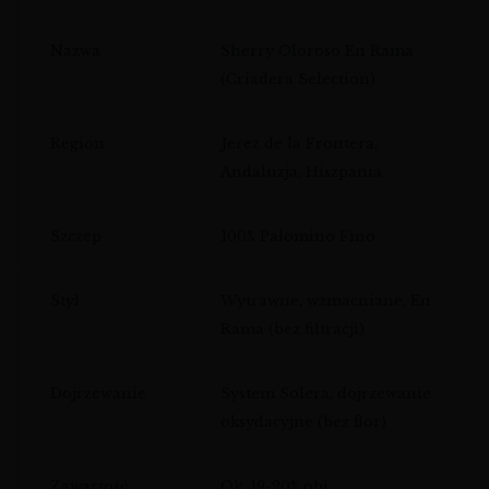
Nazwa
Sherry Oloroso En Rama
(Criadera Selection)
Region
Jerez de la Frontera,
Andaluzja, Hiszpania
Szczep
100% Palomino Fino
Styl
Wytrawne, wzmacniane, En
Rama (bez filtracji)
Dojrzewanie
System Solera, dojrzewanie
oksydacyjne (bez flor)
Zawartość
Ok. 19-20% obj.