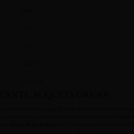
2024
0,75 L
13.5%
14-16°C
Do 2-3 lat
UCENTA: ROQUETA ORIGEN
a, której korzenie sięgają XII wieku. Ich historia jest nierozer
orzą wina, które są odzwierciedleniem ich dziedzictwa i unikalne
e jak
Synera Negre Roqueta
, są efektem połączenia starożytnej
gażowanie w promowanie lokalnych odmian i zrównoważone roln