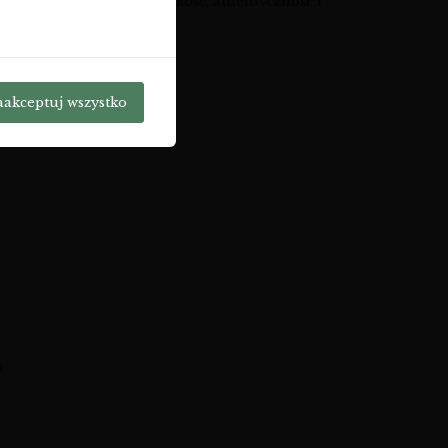
każdego, kto ceni sobie jakość, autentyczność i
ym
sklep z winem online
.
aakceptuj wszystko
)