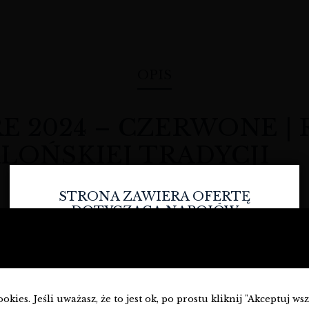
OPIS
E 2024 – CZERWONE |
LOŃSKIEJ TRADYCJI
STRONA ZAWIERA OFERTĘ
DOTYCZĄCĄ NAPOJÓW
ALKOHOLOWYCH I JEST
z naszym najnowszym odkryciem:
Wino Synera Negre 2024
od re
PRZEZNACZONA TYLKO DLA
ji, zamknięta w intensywnie rubinowej barwie. Jeśli szukasz czeg
OSÓB PEŁNOLETNICH.
em idealnym. W Winnym Składzie z dumą prezentujemy to wyj
Czy masz ukończone
18
lat?
kies. Jeśli uważasz, że to jest ok, po prostu kliknij "Akceptuj ws