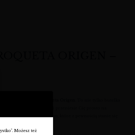
 ROQUETA ORIGEN –
nomowanej
winnica Roqueta Origen
. To nie tylko butelka
oś, co ożywi Twoje zmysły i przeniesie Cię prosto na
ątkowe
Roqueta Origen wino
, które z pewnością stanie się
zystko". Możesz też