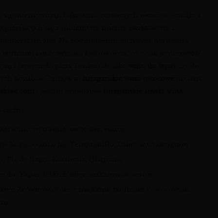
 się intensywnym bukietem czerwonych owoców – malin i
rzeplatających się z subtelnymi nutami kwiatowymi i
nomorskich ziół. Na podniebieniu zachwyca harmonią,
taninami i orzeźwiającą kwasowością, co czyni je niezwykle
ym i łatwym do picia. Doskonałe jako
wino do tapas
czy do
ych posiłków. Zamów to
hiszpańskie wino owocowe
już dziś
sklad.com
i poczuj prawdziwe
hiszpańskie smaki wina
.
 cechy:
 Czerwone, wytrawne, owocowe, świeże
py: Kupaż Garnacha, Tempranillo, Cabernet Sauvignon
: Pla de Bages, Katalonia, Hiszpania
ne do: Tapas, lekkich mięs, makaronów, serów
kter: Zrównoważone, z miękkimi taninami i owocowym
zem