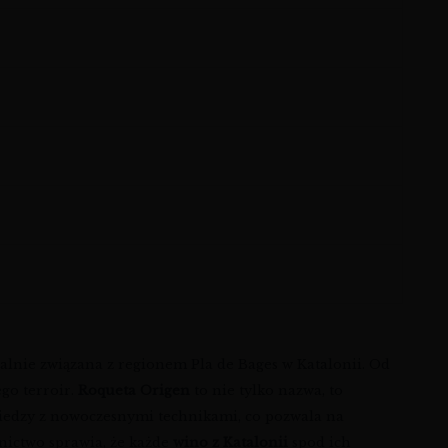
walnie związana z regionem Pla de Bages w Katalonii. Od
go terroir.
Roqueta Origen
to nie tylko nazwa, to
 wiedzy z nowoczesnymi technikami, co pozwala na
ictwo sprawia, że każde
wino z Katalonii
spod ich