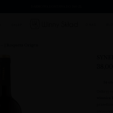
DARMOWA DOSTAWA DO 360 ZŁ
O NAS
BL
A
SKLEP
– | Roqueta Origen
SYNE
38,0
34
ob
Odkryj es
winnica 
prawdziw
owocowyc