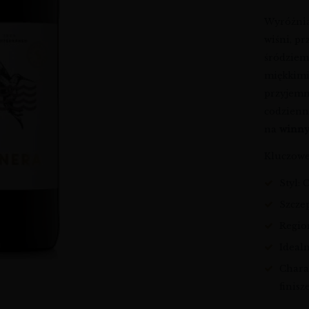
Wyróżnia
wiśni, p
śródziem
miękkimi 
przyjemn
codzienn
na
winny
Kluczowe
Styl:
Szcze
Region
Ideal
Chara
finis