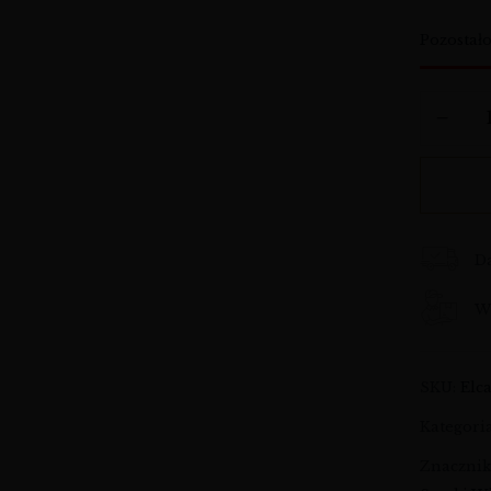
Pozostał
D
Wy
SKU:
Elc
Kategori
Znaczni