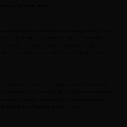
ternetowy winnysklad.com
.
 unikalne położenie, otoczone masywami górskimi (w tym
ych po gliniaste, co przyczynia się do złożoności i
y i smaki. To właśnie z tego wyjątkowego miejsca
queta Origen dba o to, aby ich winnice były uprawiane z
u naturalnej świeżości i ekspresji owoców. Winifikacja
tów i smaków bez dominacji dębu. Dzięki temu
czerwone
lowana, aby uzyskać odpowiednią strukturę i miękkie
butelka
Roqueta Origen Synera
dostarcza czystej