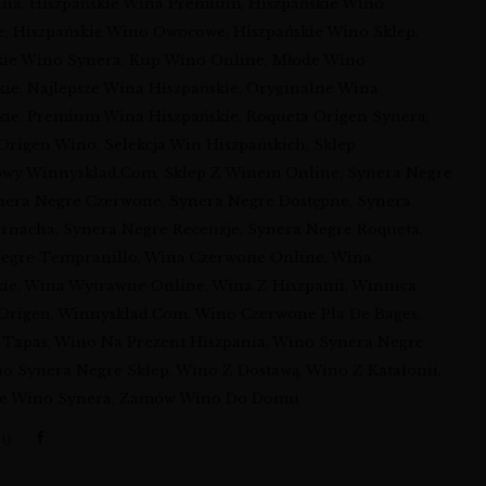
ina
,
Hiszpańskie Wina Premium
,
Hiszpańskie Wino
e
,
Hiszpańskie Wino Owocowe
,
Hiszpańskie Wino Sklep
,
kie Wino Synera
,
Kup Wino Online
,
Młode Wino
kie
,
Najlepsze Wina Hiszpańskie
,
Oryginalne Wina
kie
,
Premium Wina Hiszpańskie
,
Roqueta Origen Synera
,
 Origen Wino
,
Selekcja Win Hiszpańskich
,
Sklep
owy Winnysklad.com
,
Sklep Z Winem Online
,
Synera Negre
nera Negre Czerwone
,
Synera Negre Dostępne
,
Synera
arnacha
,
Synera Negre Recenzje
,
Synera Negre Roqueta
,
egre Tempranillo
,
Wina Czerwone Online
,
Wina
kie
,
Wina Wytrawne Online
,
Wina Z Hiszpanii
,
Winnica
Origen
,
Winnysklad.com
,
Wino Czerwone Pla De Bages
,
 Tapas
,
Wino Na Prezent Hiszpania
,
Wino Synera Negre
o Synera Negre Sklep
,
Wino Z Dostawą
,
Wino Z Katalonii
,
e Wino Synera
,
Zamów Wino Do Domu
j: