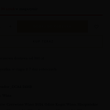
o
36 sztuk
w magazynie
DODAJ DO KOSZYKA
KUP TERAZ
armowa dostawa od 360 zł
syłka: w ciągu 3-7 dni roboczych
atador_DCA4-2416B
a:
Wina
ków:
Czerwone Wino 2024
,
Gdzie Kupić Wino
,
Hiszpańskie