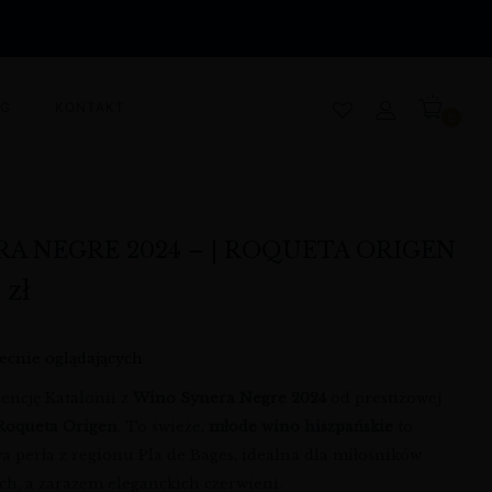
OG
KONTAKT
0
RA NEGRE 2024 – | ROQUETA ORIGEN
0
zł
ecnie oglądających
encję Katalonii z
Wino Synera Negre 2024
od prestiżowej
Roqueta Origen
. To świeże,
młode wino hiszpańskie
to
a perła z regionu Pla de Bages, idealna dla miłośników
h, a zarazem eleganckich czerwieni.