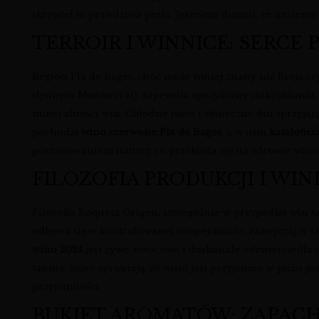
skrzydeł to prawdziwa perła. Jesteśmy dumni, że możemy
TERROIR I WINNICE: SERCE 
Region Pla de Bages, choć może mniej znany niż Rioja cz
słynnym Montserrat), zapewnia specyficzny mikroklimat, 
mineralności win. Chłodne noce i słoneczne dni sprzyja
pochodzi
wino czerwone Pla de Bages
, a w nim
katalońsk
poszanowaniem natury, co przekłada się na zdrowie winor
FILOZOFIA PRODUKCJI I WINI
Filozofia Roqueta Origen, szczególnie w przypadku win t
odbywa się w kontrolowanej temperaturze, zazwyczaj w s
wino 2024
jest żywe, owocowe i doskonale odzwierciedla 
taniny, które sprawiają, że wino jest przyjemne w piciu j
przyjemności.
BUKIET AROMATÓW: ZAPAC