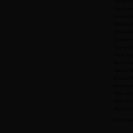
Smaki W
Czerwon
Katalońs
Hiszpańs
Hiszpańs
Roqueta
Internet
Cena
,
Sy
Negre G
Synera N
Katalońs
Roqueta 
Wino Do
2024
,
Win
Wytrawn
Udostępni