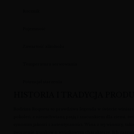
Rocznik
Pojemność
Zawartość alkoholu
Temperatura serwowania
Potencjał starzenia
HISTORIA I TRADYCJA PROD
Rodzina Roqueta to prawdziwa legenda w świecie winiarstw
pokoleń, z niezachwianą pasją i szacunkiem dla ziemi, tw
synonim jakości i autentyczności. Wina z tej winnicy, taki
tworzenie trunków o wyjątkowym charakterze. Ich zaan