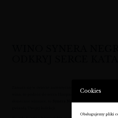
WINO SYNERA NEGR
ODKRYJ SERCE KATA
Zanurz się w świecie autentycznych smaków Katalonii 
Cookies
wina, to podróż do serca Hiszpanii, esencja tradycji i pas
słoneczne winnice, to
Synera Negre czerwone
jest wybor
gwiazdą Twojej kolekcji.
Obsługujemy pliki coo