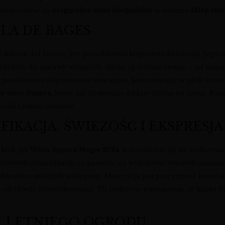
 zaoferować to
oryginalne wina hiszpańskie
w naszym
sklep in
PLA DE BAGES
y Ribera del Duero, jest prawdziwym klejnotem Katalonii. Jego
idealny do uprawy winorośli. Gleby są zróżnicowane – od wapienn
ją powolnemu dojrzewaniu winogron, koncentrując w nich aromat
ie wino Synera
, które tak doskonale oddaje ducha tej ziemi. Ro
ośli i jakość owoców.
FIKACJA: ŚWIEŻOŚĆ I EKSPRESJA
akich jak
Wino Synera Negre 2024
, koncentruje się na zachowani
talowych zbiornikach, co pozwala na wydobycie czystych aroma
charakter młodych winogron. Maceracja jest precyzyjnie kontro
uż od chwili zabutelkowania. To podejście gwarantuje, że każda 
H LETNIEGO OGRODU