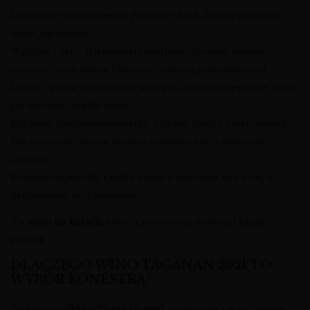
Delikatne dania mięsne: Pieczony drób, królik w ziołach,
lekka jagnięcina.
Wędliny i sery: Hiszpańskie wędliny (chorizo, jamón
serrano), sery owcze i kozie o średniej intensywności.
Dania z grilla: Grillowane warzywa, ryby (szczególnie tłuste,
jak tuńczyk), lekkie steki.
Kuchnia śródziemnomorska: Tapasy, paella z warzywami
lub owocami morza, dania z pomidorami i świeżymi
ziołami.
Kuchnia azjatycka: Lekkie dania z kurczaka lub tofu, z
delikatnymi przyprawami.
To
wino do kolacji
, które z pewnością uświetni każdy
posiłek.
DLACZEGO WINO TÁGANAN 2021 TO
WYBÓR KONESERA?
Wybierając
Wino Táganan 2021
, inwestujesz w coś więcej