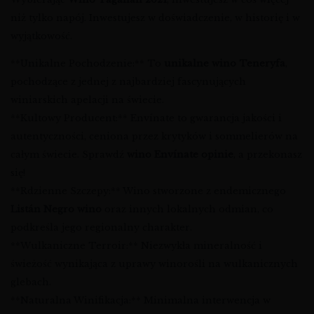
niż tylko napój. Inwestujesz w doświadczenie, w historię i w
wyjątkowość.
**Unikalne Pochodzenie:** To
unikalne wino Teneryfa
,
pochodzące z jednej z najbardziej fascynujących
winiarskich apelacji na świecie.
**Kultowy Producent:** Envínate to gwarancja jakości i
autentyczności, ceniona przez krytyków i sommelierów na
całym świecie. Sprawdź
wino Envínate opinie
, a przekonasz
się!
**Rdzienne Szczepy:** Wino stworzone z endemicznego
Listán Negro wino
oraz innych lokalnych odmian, co
podkreśla jego regionalny charakter.
**Wulkaniczne Terroir:** Niezwykła mineralność i
świeżość wynikająca z uprawy winorośli na wulkanicznych
glebach.
**Naturalna Winifikacja:** Minimalna interwencja w