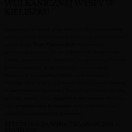
WULKANICZNEJ WYSPY W
KIELISZKU
Zapraszamy do świata, gdzie wino jest opowieścią o ziemi,
wietrze i słońcu. Przedstawiamy Państwu prawdziwą perłę z
naszej oferty:
Wino Táganan 2021
od kultowego
producenta Envínate. To nie tylko butelka doskonałego
trunku, to zaproszenie do podróży na egzotyczną Teneryfę,
gdzie wulkaniczne gleby rodzą wina o niezwykłym
charakterze. Jeśli szukają Państwo czegoś więcej niż
zwykłego wina, czegoś, co pobudzi zmysły i opowie historię,
to
czerwone wino Envínate
z Teneryfy jest właśnie dla Was.
Jesteśmy dumni, że na
winnysklad.com
możemy oferować
takie
premium wina hiszpańskie
, które zadowolą nawet
najbardziej wymagających koneserów.
SPECYFIKACJA WINA TÁGANAN 2021 –
ENVÍNATE