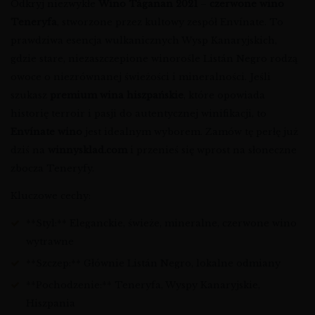
Odkryj niezwykłe
Wino Táganan 2021
–
czerwone wino
Teneryfa
, stworzone przez kultowy zespół Envínate. To
prawdziwa esencja wulkanicznych Wysp Kanaryjskich,
gdzie stare, niezaszczepione winorośle Listán Negro rodzą
owoce o niezrównanej świeżości i mineralności. Jeśli
szukasz
premium wina hiszpańskie
, które opowiada
historię terroir i pasji do autentycznej winifikacji, to
Envínate wino
jest idealnym wyborem. Zamów tę perłę już
dziś na
winnysklad.com
i przenieś się wprost na słoneczne
zbocza Teneryfy.
Kluczowe cechy:
**Styl:** Eleganckie, świeże, mineralne, czerwone wino
wytrawne
**Szczep:** Głównie Listán Negro, lokalne odmiany
**Pochodzenie:** Teneryfa, Wyspy Kanaryjskie,
Hiszpania