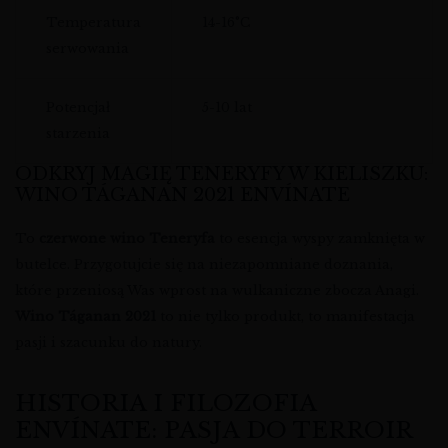
Temperatura
14-16°C
serwowania
Potencjał
5-10 lat
starzenia
ODKRYJ MAGIĘ TENERYFY W KIELISZKU:
WINO TÁGANAN 2021 ENVÍNATE
To
czerwone wino Teneryfa
to esencja wyspy zamknięta w
butelce. Przygotujcie się na niezapomniane doznania,
które przeniosą Was wprost na wulkaniczne zbocza Anagi.
Wino Táganan 2021
to nie tylko produkt, to manifestacja
pasji i szacunku do natury.
HISTORIA I FILOZOFIA
ENVÍNATE: PASJA DO TERROIR