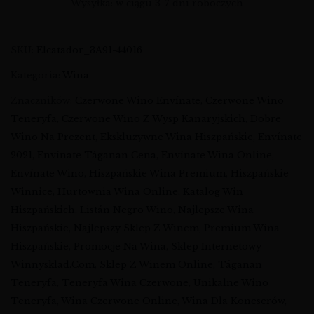
Wysyłka: w ciągu 3-7 dni roboczych
SKU:
Elcatador_3A91-44016
Kategoria:
Wina
Znaczników:
Czerwone Wino Envínate
,
Czerwone Wino
Teneryfa
,
Czerwone Wino Z Wysp Kanaryjskich
,
Dobre
Wino Na Prezent
,
Ekskluzywne Wina Hiszpańskie
,
Envínate
2021
,
Envínate Táganan Cena
,
Envínate Wina Online
,
Envínate Wino
,
Hiszpańskie Wina Premium
,
Hiszpańskie
Winnice
,
Hurtownia Wina Online
,
Katalog Win
Hiszpańskich
,
Listán Negro Wino
,
Najlepsze Wina
Hiszpańskie
,
Najlepszy Sklep Z Winem
,
Premium Wina
Hiszpańskie
,
Promocje Na Wina
,
Sklep Internetowy
Winnysklad.com
,
Sklep Z Winem Online
,
Táganan
Teneryfa
,
Teneryfa Wina Czerwone
,
Unikalne Wino
Teneryfa
,
Wina Czerwone Online
,
Wina Dla Koneserów
,