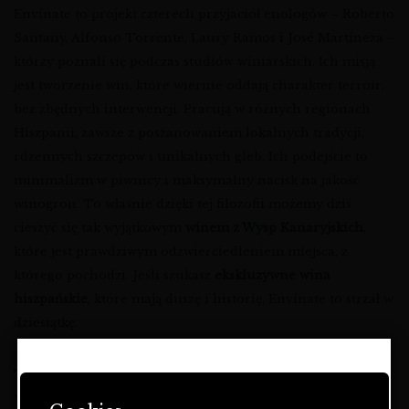
Envínate to projekt czterech przyjaciół enologów – Roberto
Santany, Alfonso Torrente, Laury Ramos i José Martíneza –
którzy poznali się podczas studiów winiarskich. Ich misją
jest tworzenie win, które wiernie oddają charakter terroir,
bez zbędnych interwencji. Pracują w różnych regionach
Hiszpanii, zawsze z poszanowaniem lokalnych tradycji,
rdzennych szczepów i unikalnych gleb. Ich podejście to
minimalizm w piwnicy i maksymalny nacisk na jakość
winogron. To właśnie dzięki tej filozofii możemy dziś
cieszyć się tak wyjątkowym
winem z Wysp Kanaryjskich
,
które jest prawdziwym odzwierciedleniem miejsca, z
którego pochodzi. Jeśli szukasz
ekskluzywne wina
hiszpańskie
, które mają duszę i historię, Envínate to strzał w
dziesiątkę.
TERROIR WULKANICZNYCH
STRONA ZAWIERA OFERTĘ
WYSP: SERCE TÁGANAN
DOTYCZĄCĄ NAPOJÓW