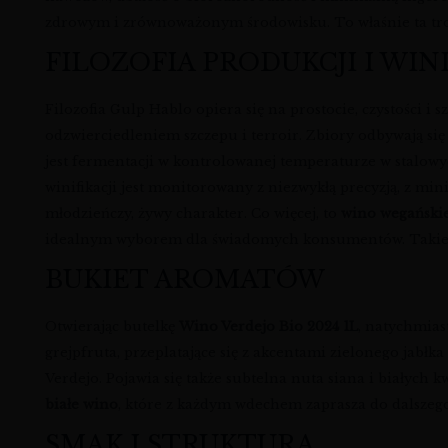
zdrowym i zrównoważonym środowisku. To właśnie ta tros
FILOZOFIA PRODUKCJI I WIN
Filozofia Gulp Hablo opiera się na prostocie, czystości i
odzwierciedleniem szczepu i terroir. Zbiory odbywają s
jest fermentacji w kontrolowanej temperaturze w stalowy
winifikacji jest monitorowany z niezwykłą precyzją, z mi
młodzieńczy, żywy charakter. Co więcej, to
wino wegańskie
idealnym wyborem dla świadomych konsumentów. Taki
BUKIET AROMATÓW
Otwierając butelkę
Wino Verdejo Bio 2024 1L
, natychmias
grejpfruta, przeplatające się z akcentami zielonego jabłka
Verdejo. Pojawia się także subtelna nuta siana i białych
białe wino
, które z każdym wdechem zaprasza do dalsze
SMAK I STRUKTURA