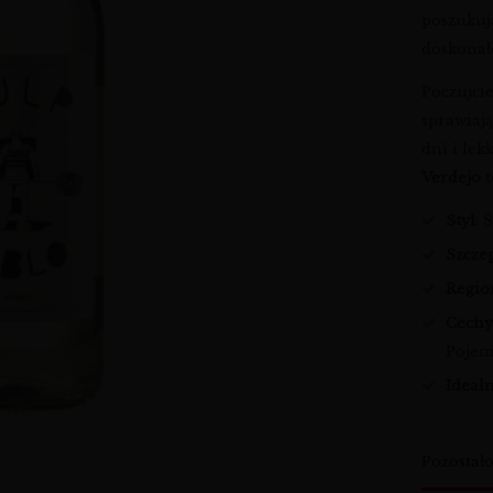
poszukują
doskonałe
Poczujcie
sprawiają
dni i lek
Verdejo
t
Styl:
Ś
Szcze
Regio
Cechy
Pojem
Idealn
Pozostał