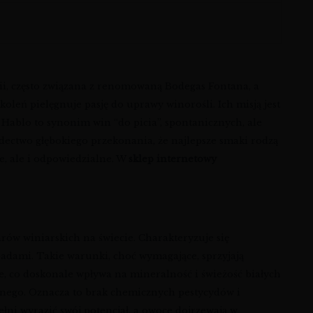
i, często związana z renomowaną Bodegas Fontana, a
leń pielęgnuje pasję do uprawy winorośli. Ich misją jest
 Hablo to synonim win “do picia”, spontanicznych, ale
dectwo głębokiego przekonania, że najlepsze smaki rodzą
te, ale i odpowiedzialne. W
sklep internetowy
arów winiarskich na świecie. Charakteryzuje się
dami. Takie warunki, choć wymagające, sprzyjają
e, co doskonale wpływa na mineralność i świeżość białych
znego. Oznacza to brak chemicznych pestycydów i
ni wyrazić swój potencjał, a owoce dojrzewają w