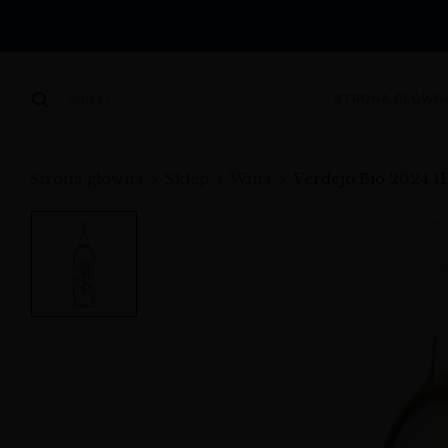
STRONA GŁÓWN
SZUKAJ
Strona główna
Sklep
Wina
Verdejo Bio 2024 1L