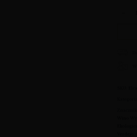
D
Wy
SKU:
Elc
Kategori
Znaczni
Wino Wy
Ekologic
Verdejo
,