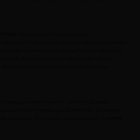
Verdejo
było jak najbardziej naturalnym
ć utleniania. Po delikatnym tłoczeniu, moszcz poddawany
e subtelne aromaty i smaki szczepu Verdejo. Cały proces
ntyczny. Brak dojrzewania w beczkach podkreśla jego
h składników pochodzenia zwierzęcego, co czyni je
 Dominują tu nuty cytrusowe – soczystej limonki i
jak anyż czy koper włoski, charakterystyczne dla szczepu
yczka migdałowa, która dodaje winu złożoności. To
świeże