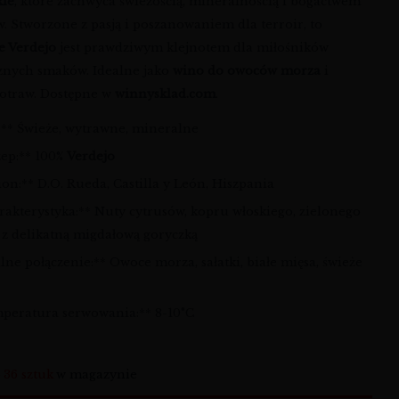
kie
, które zachwyca świeżością, mineralnością i bogactwem
. Stworzone z pasją i poszanowaniem dla terroir, to
e Verdejo
jest prawdziwym klejnotem dla miłośników
znych smaków. Idealne jako
wino do owoców morza
i
potraw. Dostępne w
winnysklad.com
.
l:** Świeże, wytrawne, mineralne
zep:** 100%
Verdejo
on:** D.O. Rueda, Castilla y León, Hiszpania
rakterystyka:** Nuty cytrusów, kopru włoskiego, zielonego
a z delikatną migdałową goryczką
lne połączenie:** Owoce morza, sałatki, białe mięsa, świeże
peratura serwowania:** 8-10°C
o
36 sztuk
w magazynie