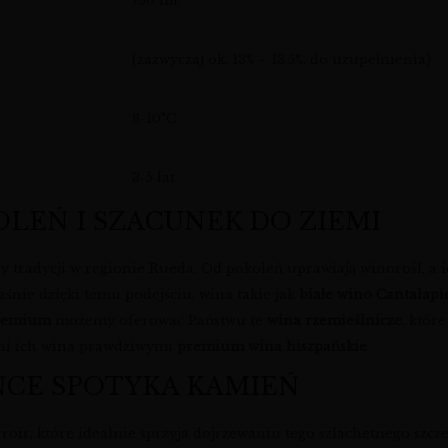
750 ml
(zazwyczaj ok. 13% – 13.5%, do uzupełnienia)
8-10°C
3-5 lat
OLEŃ I SZACUNEK DO ZIEMI
y tradycji w regionie Rueda. Od pokoleń uprawiają winorośl, a ic
śnie dzięki temu podejściu, wina takie jak
białe wino Cantalapi
premium
możemy oferować Państwu te
wina rzemieślnicze
, któr
czyni ich wina prawdziwymi
premium wina hiszpańskie
.
ŃCE SPOTYKA KAMIEŃ
roir, które idealnie sprzyja dojrzewaniu tego szlachetnego szc