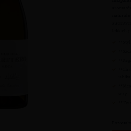
hiszpańs
aromatów
naturaln
autentyc
lekkich 
**Sty
**Szc
**Regi
**Cha
jabłk
**Idea
sery
**Tem
Pozostał