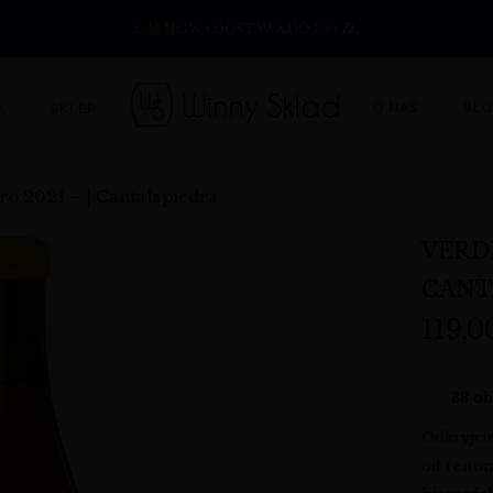
DARMOWA DOSTAWA DO 360 ZŁ
O NAS
BL
A
SKLEP
ero 2021 – | Cantalapiedra
VERDE
CANT
119,
38
ob
Odkryjci
od renom