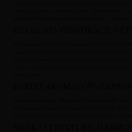
chłodnymi nocami, w połączeniu z kamienistymi, wapienny
pełne charakteru i świeżości. Parcela “El Chiviritero”, z
parceli El Chiviritero
wyjątkową mineralność i złożoność
FILOZOFIA WINIFIKACJI: C
W Cantalapiedra wierzą, że najlepsze wino tworzy się w w
uprawianych z poszanowaniem dla środowiska, często w
drożdżach, a starzenie często w betonowych zbiornikach 
– wino o niezwykłej ekspresji, które jest zarazem świeże, ja
swojej natury.
BUKIET AROMATÓW: ZAPRO
Już pierwszy kontakt z
Verdejo El Chiviritero 2021
to zapr
delikatnymi akcentami zielonego jabłka i gruszki. W tle 
migdałowa, która dodaje winu intrygującej głębi. To buki
SMAK I STRUKTURA: HARMON