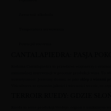
Pojemność
Zawartość alkoholu
Temperatura serwowania
Potencjał starzenia
CANTALAPIEDRA: PASJA POK
Rodzina Cantalapiedra to prawdziwi wizjonerzy i strażnic
minimalnej interwencji w procesie produkcji wina. To wła
autentyczność. Jesteśmy dumni, że jako
sklep z winami 
Viticultores to synonim jakości i wierności terroir, co 
TERROIR RUEDY: GDZIE SŁO
Rueda to serce produkcji Verdejo, region o unikalnym ter