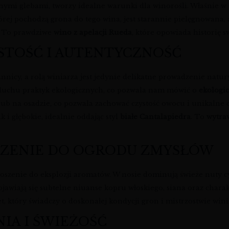
mi glebami, tworzy idealne warunki dla winorośli. Właśnie w t
 której pochodzą grona do tego wina, jest starannie pielęgnowana
. To prawdziwe
wino z apelacji Rueda
, które opowiada historię s
ZYSTOŚĆ I AUTENTYCZNOŚĆ
innicy, a rolą winiarza jest jedynie delikatne prowadzenie natur
 duchu praktyk ekologicznych, co pozwala nam mówić o
ekologi
lub na osadzie, co pozwala zachować czystość owocu i unikalne
k i głębokie, idealnie oddając styl
białe Cantalapiedra
. To
wytra
SZENIE DO OGRODU ZMYSŁÓW
oszenie do eksplozji aromatów. W nosie dominują świeże nuty cyt
pojawiają się subtelne niuanse kopru włoskiego, siana oraz chara
et, który świadczy o doskonałej kondycji gron i mistrzostwie win
IA I ŚWIEŻOŚĆ