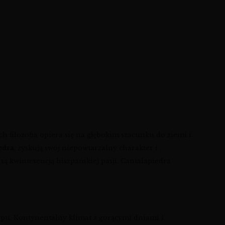
h filozofia opiera się na głębokim szacunku do ziemi i
edra
, zyskują swój niepowtarzalny charakter i
e są kwintesencją hiszpańskiej pasji. Cantalapiedra
zepu. Kontynentalny klimat z gorącymi dniami i