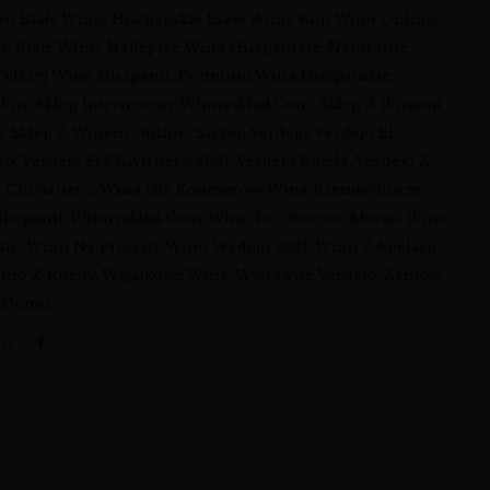
ero Białe Wino
,
Hiszpańskie Białe Wino
,
Kup Wino Online
,
e Białe Wino
,
Najlepsze Wina Hiszpańskie
,
Naturalne
Odkryj Wina Hiszpanii
,
Premium Wina Hiszpańskie
,
 Win
,
Sklep Internetowy Winnysklad.com
,
Sklep Z Winami
m
,
Sklep Z Winem Online
,
Szczep Verdejo
,
Verdejo El
ero
,
Verdejo El Chiviritero 2021
,
Verdejo Rueda
,
Verdejo Z
l Chiviritero
,
Wina Dla Koneserów
,
Wina Rzemieślnicze
,
iszpanii
,
Winnysklad.com
,
Wino Do Owoców Morza
,
Wino
kie
,
Wino Na Prezent
,
Wino Verdejo 2021
,
Wino Z Apelacji
ino Z Ruedy
,
Wyjątkowe Wina
,
Wytrawne Verdejo
,
Zamów
o Domu
j: