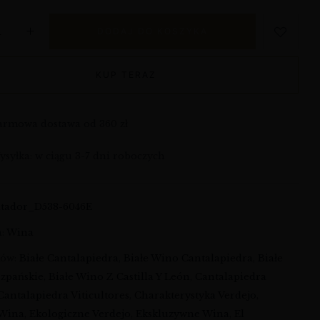
DODAJ DO KOSZYKA
KUP TERAZ
armowa dostawa od 360 zł
syłka: w ciągu 3-7 dni roboczych
atador_D538-6046E
a:
Wina
ków:
Białe Cantalapiedra
,
Białe Wino Cantalapiedra
,
Białe
zpańskie
,
Białe Wino Z Castilla Y León
,
Cantalapiedra
Cantalapiedra Viticultores
,
Charakterystyka Verdejo
,
 Wina
,
Ekologiczne Verdejo
,
Ekskluzywne Wina
,
El