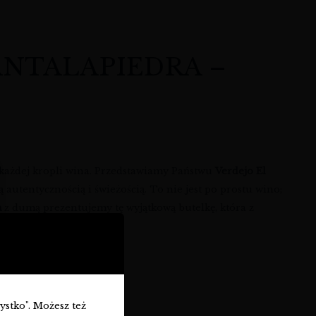
CANTALAPIEDRA –
 każdej kropli wina. Przedstawiamy Państwu
Verdejo El
autentycznością i świeżością. To nie jest po prostu wino;
m
z dumą prezentujemy tę wyjątkową butelkę, która z
zystko". Możesz też