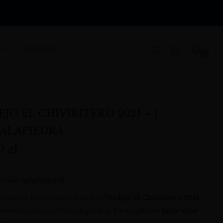
OG
KONTAKT
0
JO EL CHIVIRITERO 2021 – |
ALAPIEDRA
00
zł
ecnie oglądających
e esencję hiszpańskiej Ruedy z
Verdejo El Chiviritero 2021
owanej winnicy Cantalapiedra. To wyjątkowe
białe wino