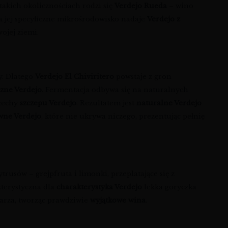
akich okolicznościach rodzi się
Verdejo Rueda
– wino
, a jej specyficzne mikrośrodowisko nadaje
Verdejo z
wojej ziemi.
y. Dlatego
Verdejo El Chiviritero
powstaje z gron
czne Verdejo
. Fermentacja odbywa się na naturalnych
 cechy
szczepu Verdejo
. Rezultatem jest
naturalne Verdejo
wne Verdejo
, które nie ukrywa niczego, prezentując pełnię
rusów – grejpfruta i limonki, przeplatające się z
kterystyczna dla
charakterystyka Verdejo
lekka goryczka
iarza, tworząc prawdziwie
wyjątkowe wina
.