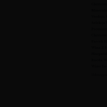
Chivirit
Mineraln
Verdejo
,
Selekcja
Premiu
Chivirit
Parceli E
Wina Z H
Hiszpańs
Rueda
,
W
Wino D
Udostępni