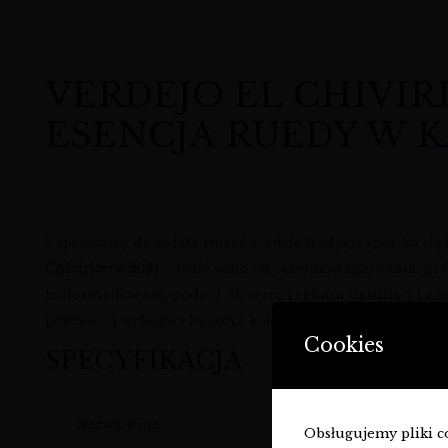
VERDEJO EL CHIVIRI
ESENCJA RUEDY W K
Zapraszamy do świata smaków, gdzie tradycja spotyka się
Chiviritero 2021
– białe wino od renomowanej winiarni Can
to doświadczenie, podróż do serca regionu Castilla y Leó
pewnością wzbogaci Państwa kolekcję i podniebienie.
Cookies
SPECYFIKACJA
Nazwa wina
Obsługujemy pliki coo