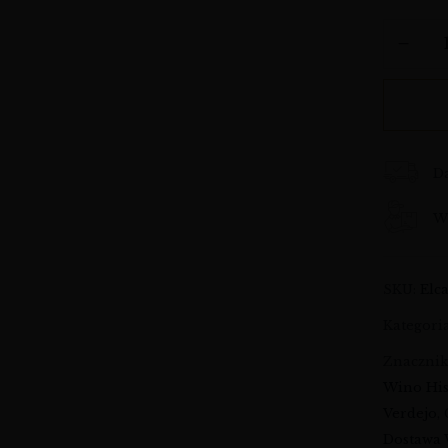
D
Wy
SKU:
Elc
Kategori
Znaczni
Wino His
Verdejo
,
Dostawa