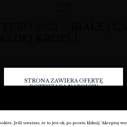
OPIS
TERO 2021 – BIAŁE | 
AŻDEJ KROPLI
 z nowoczesnym podejściem, a ziemia opowiada swoją historię w
talapiedra, klejnot z hiszpańskiej Ruedy, który zachwyca swoją 
STRONA ZAWIERA OFERTĘ
n, gdzie
szczep Verdejo
osiąga swoje apogeum. W
winnysklad.co
DOTYCZĄCĄ NAPOJÓW
ALKOHOLOWYCH I JEST
PRZEZNACZONA TYLKO DLA
OSÓB PEŁNOLETNICH.
Czy masz ukończone
18
lat?
Verdejo El Chiviritero 2021
kies. Jeśli uważasz, że to jest ok, po prostu kliknij "Akceptuj ws