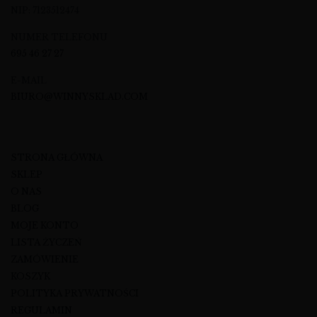
NIP: 7123512474
NUMER TELEFONU
695 46 27 27
E-MAIL
BIURO@WINNYSKLAD.COM
STRONA GŁÓWNA
SKLEP
O NAS
BLOG
MOJE KONTO
LISTA ŻYCZEŃ
ZAMÓWIENIE
KOSZYK
POLITYKA PRYWATNOŚCI
REGULAMIN