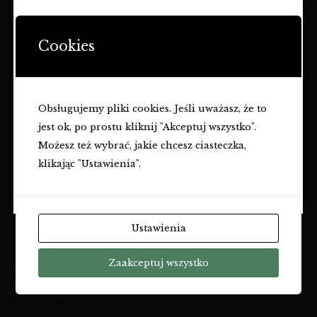
STRONA ZAWIERA OFERTĘ
DOTYCZĄCĄ NAPOJÓW
Cookies
ALKOHOLOWYCH I JEST
CARM CLASICO OLIWA
CARM OCET WINNY 8YO
PRZEZNACZONA TYLKO DLA
EXTRA VIRGIN
DELIKATESY
OSÓB PEŁNOLETNICH.
DELIKATESY
29,00
zł
46,00
zł
Obsługujemy pliki cookies. Jeśli uważasz, że to
Czy masz ukończone
18
lat?
jest ok, po prostu kliknij "Akceptuj wszystko".
TAK
Możesz też wybrać, jakie chcesz ciasteczka,
klikając "Ustawienia".
NIE
Ustawienia
Zaakceptuj wszystko
A&M KOMMA SP. Z O.O.
UL. EWANGELICKA 6
20-075 LUBLIN