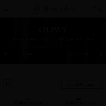
0
OLIWY
Strona główna
Sklep
Delikatesy
Oliwy
WINA
AKCESORIA
Default Sorting
Brak w magazynie
Brak w magazynie