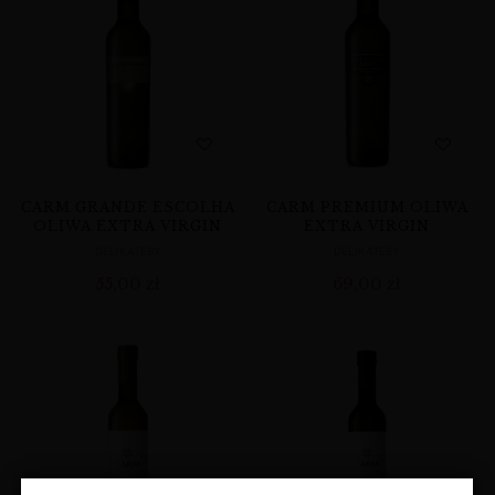
CARM GRANDE ESCOLHA
CARM PREMIUM OLIWA
OLIWA EXTRA VIRGIN
EXTRA VIRGIN
DELIKATESY
DELIKATESY
55,00
zł
69,00
zł