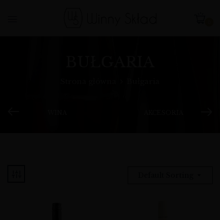
0
BUŁGARIA
Strona główna
Bułgaria
WINA
AKCESORIA
Default Sorting