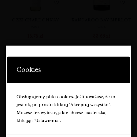
OZZI CHARDONNAY
KANGAROO BAY MERLOT
WINA
WINA
18,78
zł
33,65
zł
STRONA ZAWIERA OFERTĘ
DOTYCZĄCĄ NAPOJÓW
Cookies
ALKOHOLOWYCH I JEST
PRZEZNACZONA TYLKO DLA
OSÓB PEŁNOLETNICH.
Obsługujemy pliki cookies. Jeśli uważasz, że to
Czy masz ukończone
18
lat?
jest ok, po prostu kliknij "Akceptuj wszystko".
TAK
Możesz też wybrać, jakie chcesz ciasteczka,
BANROCK STATION DRY
klikając "Ustawienia".
NIE
COLOMBARD &
CHARDONNAY