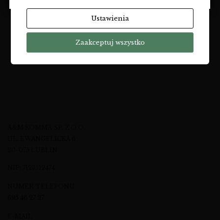
WINA
47,01
zł
Ustawienia
Zaakceptuj wszystko
A&M KOMMA SP. Z O.O.
UL. EWANGELICKA 6
20-075 LUBLIN
NIP: 7123512474
NUMER TELEFONU
695 46 27 27
E-MAIL