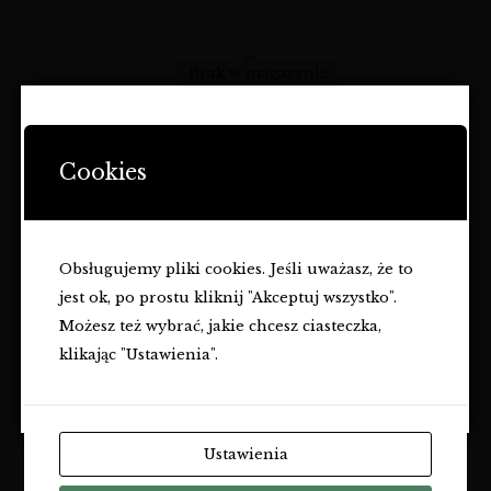
Brak w magazynie
STRONA ZAWIERA OFERTĘ
DOTYCZĄCĄ NAPOJÓW
Cookies
ALKOHOLOWYCH I JEST
PRZEZNACZONA TYLKO DLA
OSÓB PEŁNOLETNICH.
Obsługujemy pliki cookies. Jeśli uważasz, że to
Czy masz ukończone
18
lat?
KVASZINGER
jest ok, po prostu kliknij "Akceptuj wszystko".
SARGAMUSKOTALY
TAK
Możesz też wybrać, jakie chcesz ciasteczka,
WINA
klikając "Ustawienia".
69,00
zł
NIE
Ustawienia