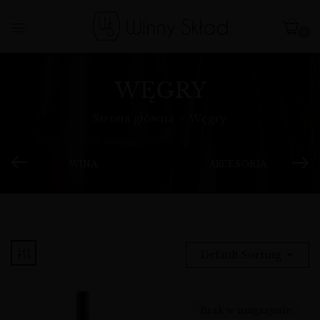
0
WĘGRY
Strona główna
Węgry
WINA
AKCESORIA
Default Sorting
Brak w magazynie