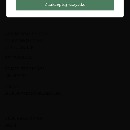
Zaakceptuj wszystko
A&M KOMMA SP. Z O.O.
UL. EWANGELICKA 6
20-075 LUBLIN
NIP: 7123512474
NUMER TELEFONU
695 46 27 27
E-MAIL
BIURO@WINNYSKLAD.COM
STRONA GŁÓWNA
SKLEP