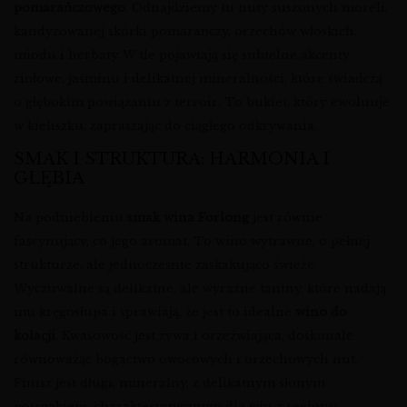
pomarańczowego
. Odnajdziemy tu nuty suszonych moreli,
kandyzowanej skórki pomarańczy, orzechów włoskich,
miodu i herbaty. W tle pojawiają się subtelne akcenty
ziołowe, jaśminu i delikatnej mineralności, które świadczą
o głębokim powiązaniu z terroir. To bukiet, który ewoluuje
w kieliszku, zapraszając do ciągłego odkrywania.
SMAK I STRUKTURA: HARMONIA I
GŁĘBIA
Na podniebieniu
smak wina Forlong
jest równie
fascynujący, co jego aromat. To wino wytrawne, o pełnej
strukturze, ale jednocześnie zaskakująco świeże.
Wyczuwalne są delikatne, ale wyraźne taniny, które nadają
mu kręgosłupa i sprawiają, że jest to idealne
wino do
kolacji
. Kwasowość jest żywa i orzeźwiająca, doskonale
równoważąc bogactwo owocowych i orzechowych nut.
Finisz jest długi, mineralny, z delikatnym słonym
posmakiem, charakterystycznym dla win z regionu