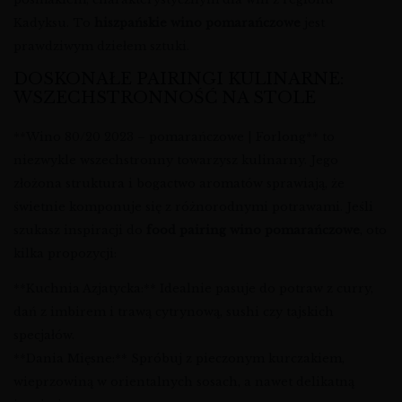
Kadyksu. To
hiszpańskie wino pomarańczowe
jest
prawdziwym dziełem sztuki.
DOSKONAŁE PAIRINGI KULINARNE:
WSZECHSTRONNOŚĆ NA STOLE
**Wino 80/20 2023 – pomarańczowe | Forlong** to
niezwykle wszechstronny towarzysz kulinarny. Jego
złożona struktura i bogactwo aromatów sprawiają, że
świetnie komponuje się z różnorodnymi potrawami. Jeśli
szukasz inspiracji do
food pairing wino pomarańczowe
, oto
kilka propozycji:
**Kuchnia Azjatycka:** Idealnie pasuje do potraw z curry,
dań z imbirem i trawą cytrynową, sushi czy tajskich
specjałów.
**Dania Mięsne:** Spróbuj z pieczonym kurczakiem,
wieprzowiną w orientalnych sosach, a nawet delikatną