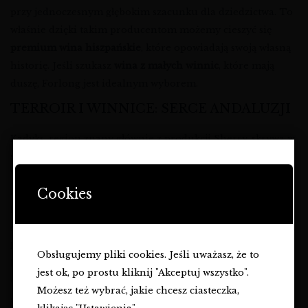
przy jednoczesnym głębokim szacunku dla dziedzictwa. To
właśnie dzięki takim producentom możemy cieszyć się
premium wina hiszpańskie
, które opowiadają swoją własną
historię. Jeśli szukasz
wina z małych winnic
, które mają
duszę, Forlong jest idealnym wyborem.
TERROIR I WINNICE: SERCE ANDALUZJI
Kadyks, region znany głównie z produkcji Sherry, skrywa w
sobie potencjał do tworzenia wyjątkowych win spokojnych.
STRONA ZAWIERA OFERTĘ
Winnice Forlong rozciągają się na charakterystycznych dla
DOTYCZĄCĄ NAPOJÓW
Cookies
regionu glebach albariza – białych, wapiennych gruntach,
ALKOHOLOWYCH I JEST
które doskonale magazynują wodę i odbijają światło
PRZEZNACZONA TYLKO DLA
OSÓB PEŁNOLETNICH.
słoneczne, sprzyjając optymalnemu dojrzewaniu winogron.
Bliskość Oceanu Atlantyckiego z jego orzeźwiającymi
Obsługujemy pliki cookies. Jeśli uważasz, że to
Czy masz ukończone
18
lat?
bryzami łagodzi upały, zapewniając winogronom idealne
jest ok, po prostu kliknij "Akceptuj wszystko".
warunki do rozwoju złożonych aromatów i utrzymania
TAK
Możesz też wybrać, jakie chcesz ciasteczka,
świeżej kwasowości. To właśnie te unikalne warunki