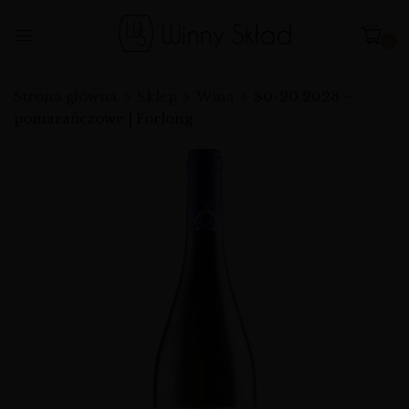
0
Strona główna
Sklep
Wina
80/20 2023 –
pomarańczowe | Forlong