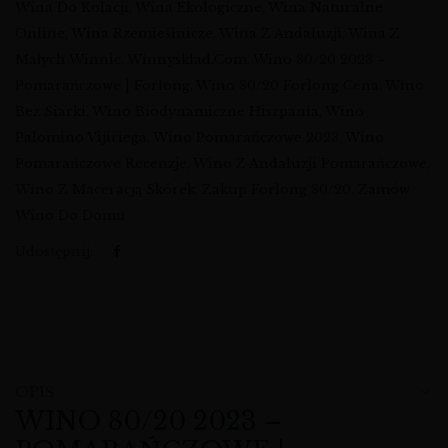
Wina Do Kolacji
,
Wina Ekologiczne
,
Wina Naturalne
Online
,
Wina Rzemieślnicze
,
Wina Z Andaluzji
,
Wina Z
Małych Winnic
,
Winnysklad.com
,
Wino 80/20 2023 –
Pomarańczowe | Forlong
,
Wino 80/20 Forlong Cena
,
Wino
Bez Siarki
,
Wino Biodynamiczne Hiszpania
,
Wino
Palomino Vijiriega
,
Wino Pomarańczowe 2023
,
Wino
Pomarańczowe Recenzje
,
Wino Z Andaluzji Pomarańczowe
,
Wino Z Maceracją Skórek
,
Zakup Forlong 80/20
,
Zamów
Wino Do Domu
Udostępnij:
OPIS
WINO 80/20 2023 –