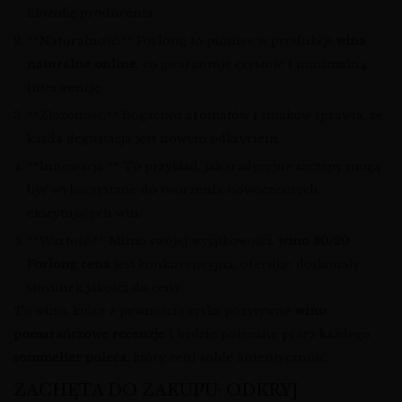
filozofię producenta.
**Naturalność:** Forlong to pionier w produkcji
wina
naturalne online
, co gwarantuje czystość i minimalną
interwencję.
**Złożoność:** Bogactwo aromatów i smaków sprawia, że
każda degustacja jest nowym odkryciem.
**Innowacja:** To przykład, jak tradycyjne szczepy mogą
być wykorzystane do tworzenia nowoczesnych,
ekscytujących win.
**Wartość:** Mimo swojej wyjątkowości,
wino 80/20
Forlong cena
jest konkurencyjna, oferując doskonały
stosunek jakości do ceny.
To wino, które z pewnością zyska pozytywne
wino
pomarańczowe recenzje
i będzie polecane przez każdego
sommelier poleca
, który ceni sobie autentyczność.
ZACHĘTA DO ZAKUPU: ODKRYJ