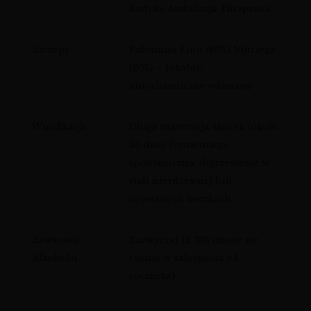
Kadyks, Andaluzja, Hiszpania
Szczepy
Palomino Fino (80%), Vijiriega
(20%) – lokalne,
autochtoniczne odmiany
Winifikacja
Długa maceracja skórek (około
30 dni), fermentacja
spontaniczna, dojrzewanie w
stali nierdzewnej lub
używanych beczkach
Zawartość
Zazwyczaj 12-13% (może się
Alkoholu
różnić w zależności od
rocznika)