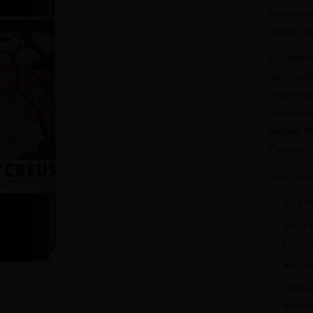
Stworzon
dzikie p
To
owoc
miłośnik
codzienne
i niezob
online
w
Twojego
Kluczowe
Styl:
Szcze
Cariñ
Regio
Idealn
weget