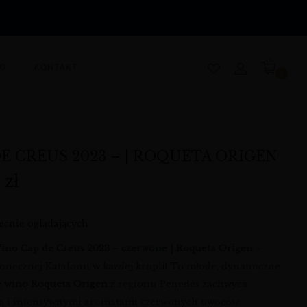
OG
KONTAKT
0
DE CREUS 2023 – | ROQUETA ORIGEN
9
zł
cnie oglądających
ino Cap de Creus 2023 – czerwone | Roqueta Origen
–
słonecznej Katalonii w każdej kropli! To młode, dynamiczne
 wino Roqueta Origen
z regionu Penedès zachwyca
ią i intensywnymi aromatami czerwonych owoców.