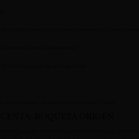
ne
dla regionu Penedès, często blend Garnacha i Cariñena (lub i
ne, owocowe, świeże, zbalansowane
– 13.5% (orientacyjnie dla młodego wina)
ze do picia młode, ale zachowa świeżość przez 2-3 lata
UCENTA: ROQUETA ORIGEN
queta Origen jest to opowieść o ponad stuleciu pasji i zaangaż