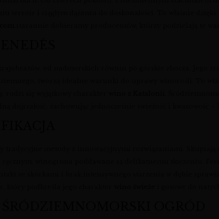
winiarskich. Od czterech pokoleń, z niezmiennym szacunkiem dla
niu terroir i ciągłym dążeniu do doskonałości. To właśnie dzięk
.com
starannie dobieramy producentów, którzy podzielają te war
 PENEDÈS
 krajobrazów, od nadmorskich równin po górskie zbocza. Jego zr
ziemnego, tworzą idealne warunki do uprawy winorośli. To właśn
y, rodzi się wyjątkowy charakter
wino z Katalonii
. Śródziemnomo
lną dojrzałość, zachowując jednocześnie świeżość i kwasowość – 
IFIKACJA
łączy tradycyjne metody z innowacyjnymi rozwiązaniami. Skupiaj
sto ręcznym, winogrona poddawane są delikatnemu tłoczeniu. Fe
takt ze skórkami i brak intensywnego starzenia w dębie sprawia
, który podkreśla jego charakter
wino świeże
i gotowe do natyc
J ŚRÓDZIEMNOMORSKI OGRÓD