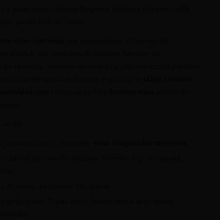
e z pasją przez rodzinę Roqueta, idealnie odzwierciedla
iękno parku Cap de Creus.
owe wino czerwone
jest doskonałym wyborem dla
ów lekkich, ale wyrazistych smaków. Idealne do
go spożycia, świetnie sprawdzi się jako towarzysz posiłków
owiązujących spotkań. Zamów je już dziś w
sklep z winem
innysklad.com
i ciesz się szybką
dostawa wina
prosto do
 domu.
 cechy:
 Wytrawne, świeże, owocowe
wino hiszpańskie czerwone
py: Blend typowy dla regionu Penedès (np. Garnacha,
ena)
n: Penedès, Katalonia, Hiszpania
e połączenie: Tapas, drób, lekkie mięsa, sery, dania
ariańskie