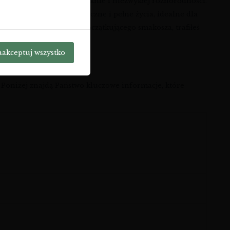
 miejscem o dzikim pięknie i niezwykłej różnorodności.
e się jako młode, dynamiczne i pełne życia, idealne dla
bienie konesera, jak i początkującego smakosza, trafiłeś
aakceptuj wszystko
UETA ORIGEN
Poniżej znajdą Państwo kluczowe informacje, które