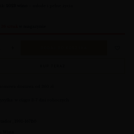
ik:
2023 wino
– młode i pełne życia
o
36 sztuk
w magazynie
DODAJ DO KOSZYKA
KUP TERAZ
armowa dostawa od 360 zł
syłka: w ciągu 3-7 dni roboczych
atador_1991-167B0
a:
Wina