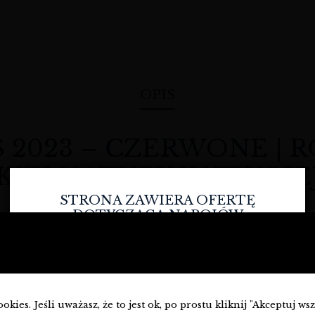
OPIS
 2023 – CZERWONE | 
KIEJ NATURY W TWOJE
STRONA ZAWIERA OFERTĘ
DOTYCZĄCĄ NAPOJÓW
ALKOHOLOWYCH I JEST
PRZEZNACZONA TYLKO DLA
at spotyka się z pasją winiarską, a tradycja idzie w parze z no
OSÓB PEŁNOLETNICH.
Roqueta Origen
. To nie tylko butelka wina, to zaproszenie do odkr
ezentujemy wina, które opowiadają historie, a to z pewnością jes
Czy masz ukończone
18
lat?
kies. Jeśli uważasz, że to jest ok, po prostu kliknij "Akceptuj ws