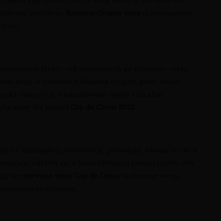
 ziemi i jej darów, tworzy wina, które są wyrazem ich
i takiemu podejściu,
Roqueta Origen wina
są synonimem
tości.
óżnicowane gleby – od wapiennych po gliniaste – oraz
ie tutaj, w winnicach Roqueta Origen, gdzie słońce
rska ekspozycja, umiarkowane opady i idealne
kluczowe dla jakości
Cap de Creus 2023
.
ą się na minimalnej interwencji, pozwalając winogronom w
rmentacja odbywa się w kontrolowanej temperaturze, aby
ją, że
czerwone wino Cap de Creus
zachowuje swoją
hmiastowego spożycia.