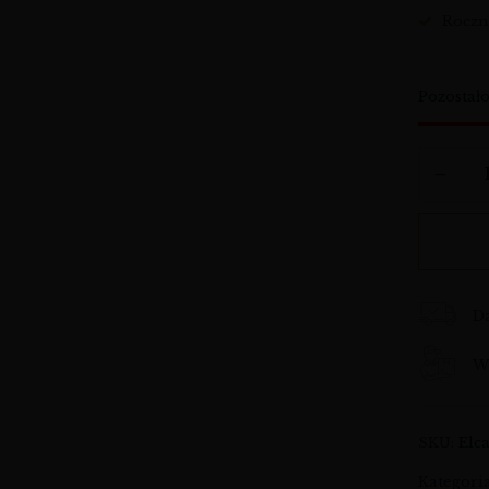
Roczn
Pozostał
D
Wy
SKU:
Elc
Kategori