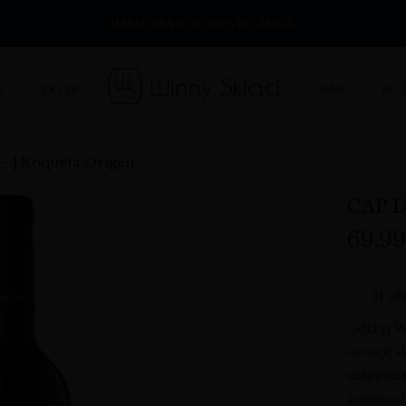
DARMOWA DOSTAWA DO 360 ZŁ
O NAS
BL
A
SKLEP
– | Roqueta Origen
CAP 
69,9
31
obe
Odkryj
W
esencję 
czerwone
świeżośc