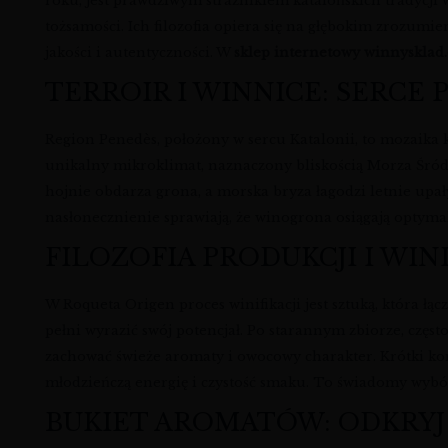
roku, jest prawdziwym strażnikiem katalońskich tradycji 
tożsamości. Ich filozofia opiera się na głębokim zrozumie
jakości i autentyczności. W
sklep internetowy winnysklad
TERROIR I WINNICE: SERCE
Region Penedès, położony w sercu Katalonii, to mozaika
unikalny mikroklimat, naznaczony bliskością Morza Śród
hojnie obdarza grona, a morska bryza łagodzi letnie upał
nasłonecznienie sprawiają, że winogrona osiągają optyma
FILOZOFIA PRODUKCJI I WIN
W Roqueta Origen proces winifikacji jest sztuką, która 
pełni wyrazić swój potencjał. Po starannym zbiorze, czę
zachować świeże aromaty i owocowy charakter. Krótki kon
młodzieńczą energię i czystość smaku. To świadomy wybór
BUKIET AROMATÓW: ODKRY