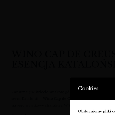
WINO CAP DE CREUS
ESENCJA KATALOŃS
Cookies
Zanurz się w świecie smaków, gdzie śródziemnomorski klim
serca Katalonii –
Wino Cap de Creus 2023 – czerwone | 
na jego wyjątkowy charakter. W
winnysklad.com
z dumą pr
Obsługujemy pliki coo