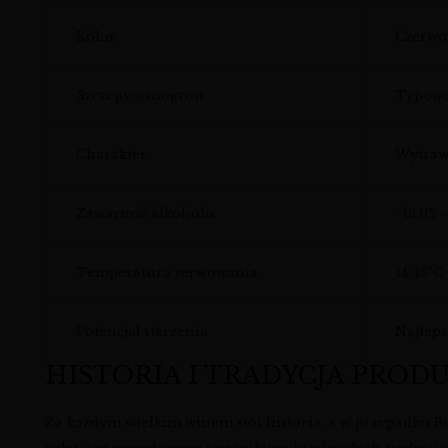
Kolor
Czerwo
Szczepy winogron
Typowe 
Charakter
Wytraw
Zawartość alkoholu
~13.0% 
Temperatura serwowania
14-16°C
Potencjał starzenia
Najleps
HISTORIA I TRADYCJA PROD
Za każdym wielkim winem stoi historia, a w przypadku Ro