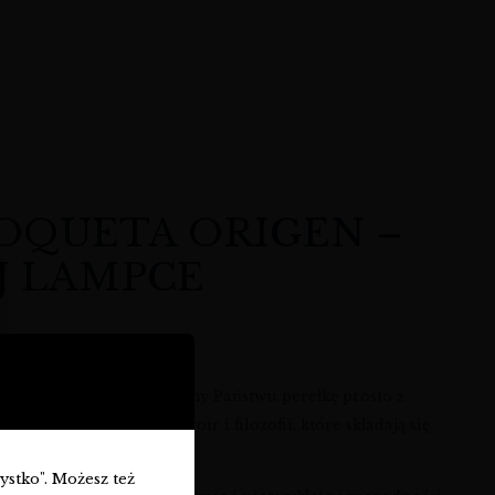
ROQUETA ORIGEN –
J LAMPCE
woczesnością. Przedstawiamy Państwu perełkę prosto z
ywania dziedzictwa, terroir i filozofii, które składają się
t jedna z nich.
zystko". Możesz też