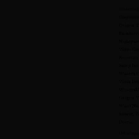
Znaczni
Czerwon
Origen
,
Ekskluz
Najlepsz
Wino Cz
Recenzja
Sklep In
Winem O
Wina Dl
Winnysk
Origen
,
W
Wino Na
Świeże
,
W
Domu
Udostępni