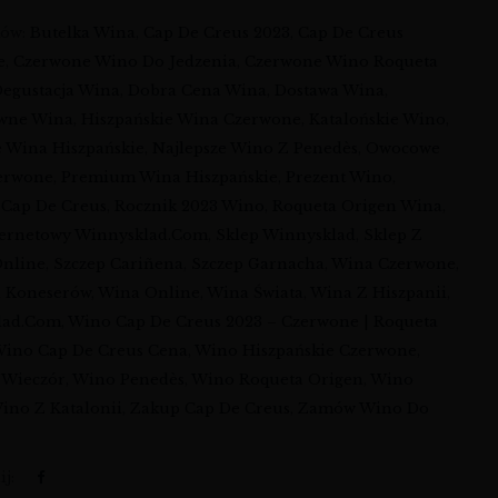
ków:
Butelka Wina
,
Cap De Creus 2023
,
Cap De Creus
e
,
Czerwone Wino Do Jedzenia
,
Czerwone Wino Roqueta
Degustacja Wina
,
Dobra Cena Wina
,
Dostawa Wina
,
ywne Wina
,
Hiszpańskie Wina Czerwone
,
Katalońskie Wino
,
e Wina Hiszpańskie
,
Najlepsze Wino Z Penedès
,
Owocowe
erwone
,
Premium Wina Hiszpańskie
,
Prezent Wino
,
 Cap De Creus
,
Rocznik 2023 Wino
,
Roqueta Origen Wina
,
ternetowy Winnysklad.com
,
Sklep Winnysklad
,
Sklep Z
nline
,
Szczep Cariñena
,
Szczep Garnacha
,
Wina Czerwone
,
a Koneserów
,
Wina Online
,
Wina Świata
,
Wina Z Hiszpanii
,
lad.com
,
Wino Cap De Creus 2023 – Czerwone | Roqueta
ino Cap De Creus Cena
,
Wino Hiszpańskie Czerwone
,
 Wieczór
,
Wino Penedès
,
Wino Roqueta Origen
,
Wino
ino Z Katalonii
,
Zakup Cap De Creus
,
Zamów Wino Do
j: