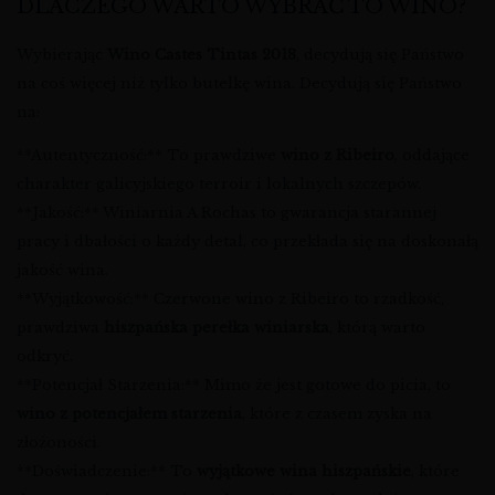
DLACZEGO WARTO WYBRAĆ TO WINO?
Wybierając
Wino Castes Tintas 2018
, decydują się Państwo
na coś więcej niż tylko butelkę wina. Decydują się Państwo
na:
**Autentyczność:** To prawdziwe
wino z Ribeiro
, oddające
charakter galicyjskiego terroir i lokalnych szczepów.
**Jakość:** Winiarnia A Rochas to gwarancja starannej
pracy i dbałości o każdy detal, co przekłada się na doskonałą
jakość wina.
**Wyjątkowość:** Czerwone wino z Ribeiro to rzadkość,
prawdziwa
hiszpańska perełka winiarska
, którą warto
odkryć.
**Potencjał Starzenia:** Mimo że jest gotowe do picia, to
wino z potencjałem starzenia
, które z czasem zyska na
złożoności.
**Doświadczenie:** To
wyjątkowe wina hiszpańskie
, które