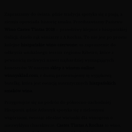
Zapraszamy do świata, gdzie tradycja spotyka się z pasją, a
ziemia opowiada historię smaku. Przedstawiamy Państwu
Wino Castes Tintas 2018
– prawdziwy klejnot z hiszpańskiej
Galicji, dzieło rąk winiarzy z A Rochas. To nie jest po prostu
kolejne
hiszpańskie wino czerwone
; to zaproszenie do
odkrycia unikalnego terroir regionu Ribeiro, które z
pewnością zachwyci nawet najbardziej wymagających
koneserów. W naszym
sklep z winem online
,
winnysklad.com
, z dumą prezentujemy tę wyjątkową
butelkę, która jest esencją autentycznych
hiszpańskich
smaków wina
.
Przygotujcie się na podróż do północno-zachodniej
Hiszpanii, gdzie Atlantyk spotyka się z zielonymi
wzgórzami, tworząc idealne warunki dla winogron o
niezwykłym charakterze.
Castes Tintas A Rochas
to wino,