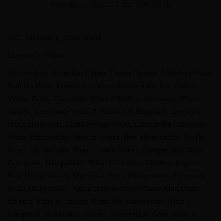
Wysyłka: w ciągu 3-7 dni roboczych
SKU:
Elcatador_539A-52852
Kategoria:
Wina
Znaczników:
A Rochas Castes Tintas Opinie
,
A Rochas Wino
,
Butelka Wina Premium
,
Castes Tintas A Rochas
,
Castes
Tintas Cena
,
Czerwone Wino A Rochas
,
Czerwone Wino
Galicja
,
Czerwone Wino Z Północnej Hiszpanii
,
Dostawa
Wina Hiszpania
,
Ekskluzywne Wina
,
Eleganckie Czerwone
Wino
,
Hiszpańskie Perełki Winiarskie
,
Hiszpańskie Smaki
Wina
,
Hiszpańskie Wino Castes Tintas
,
Hiszpańskie Wino
Czerwone
,
Hiszpańskie Wino Czerwone Ribeiro
,
Import
Win Hiszpańskich
,
Najlepsze Wina Hiszpańskie
,
Premium
Wina Hiszpańskie
,
Sklep Internetowy Winnysklad.com
,
Sklep Z Winem Online
,
Wina Dla Koneserów
,
Wina Z
Hiszpanii
,
Winiarnia Online
,
Winnysklad.com
,
Wino A