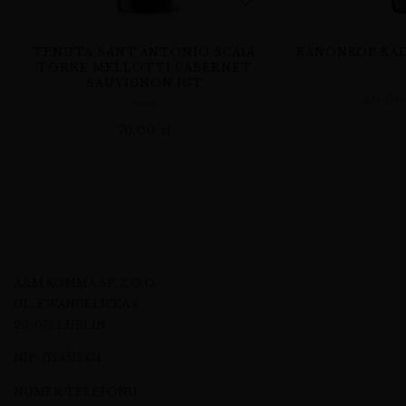
TENUTA SANT’ANTONIO SCAIA
KANONKOP KAD
TORRE MELLOTTI CABERNET
SAUVIGNON IGT
89,0
WINA
76,00
zł
A&M KOMMA SP. Z O.O.
UL. EWANGELICKA 6
20-075 LUBLIN
NIP: 7123512474
NUMER TELEFONU