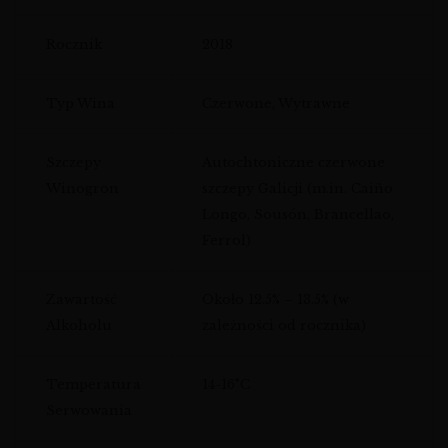
Rocznik
2018
Typ Wina
Czerwone, Wytrawne
Szczepy
Autochtoniczne czerwone
Winogron
szczepy Galicji (m.in. Caiño
Longo, Sousón, Brancellao,
Ferrol)
Zawartość
Około 12.5% – 13.5% (w
Alkoholu
zależności od rocznika)
Temperatura
14-16°C
Serwowania