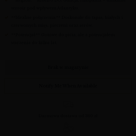
**Region:** Ribeiro DO, Galicja, Hiszpania – unikalne
terroir pod wpływem Atlantyku.
**Idealne połączenia:** Doskonałe do tapas, białych i
czerwonych mięs, pieczeni oraz serów.
**Potencjał:** Gotowe do picia, ale z potencjałem
starzenia do kilku lat.
Brak w magazynie
Notify Me When Available
Darmowa dostawa od 360 zł