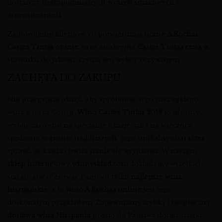
dostarczy niezapomnianych wrażeń smakowych i
aromatycznych.
Zadowolenie klientów, co potwierdzają liczne
A Rochas
Castes Tintas opinie
, oraz atrakcyjna
Castes Tintas cena
w
stosunku do jakości, czynią ten wybór oczywistym.
ZACHĘTA DO ZAKUPU
Nie przegapcie okazji, aby spróbować tego niezwykłego
wina z serca Galicji.
Wino Castes Tintas 2018
to idealny
wybór zarówno na specjalne okazje, jak i na wieczory
spędzone w gronie najbliższych. Jego unikalny charakter
sprawi, że każda chwila stanie się wyjątkowa. W naszym
sklep internetowy winnysklad.com
dokładamy wszelkich
starań, aby oferować Państwu tylko
najlepsze wina
hiszpańskie
, a to
wino A Rochas online
jest tego
doskonałym przykładem. Zapewniamy szybką i bezpieczną
dostawa wina Hiszpania
prosto do Państwa domu, dzięki