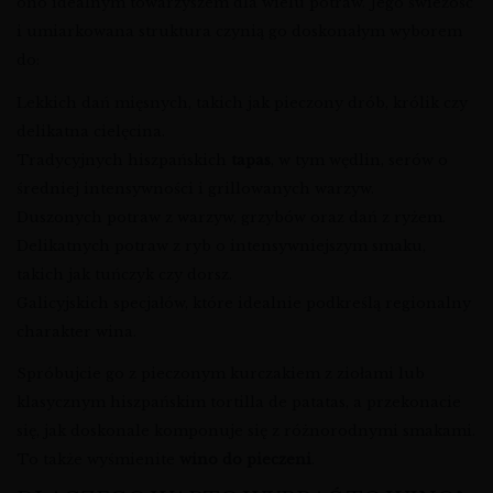
ono idealnym towarzyszem dla wielu potraw. Jego świeżość
i umiarkowana struktura czynią go doskonałym wyborem
do:
Lekkich dań mięsnych, takich jak pieczony drób, królik czy
delikatna cielęcina.
Tradycyjnych hiszpańskich
tapas
, w tym wędlin, serów o
średniej intensywności i grillowanych warzyw.
Duszonych potraw z warzyw, grzybów oraz dań z ryżem.
Delikatnych potraw z ryb o intensywniejszym smaku,
takich jak tuńczyk czy dorsz.
Galicyjskich specjałów, które idealnie podkreślą regionalny
charakter wina.
Spróbujcie go z pieczonym kurczakiem z ziołami lub
klasycznym hiszpańskim tortilla de patatas, a przekonacie
się, jak doskonale komponuje się z różnorodnymi smakami.
To także wyśmienite
wino do pieczeni
.