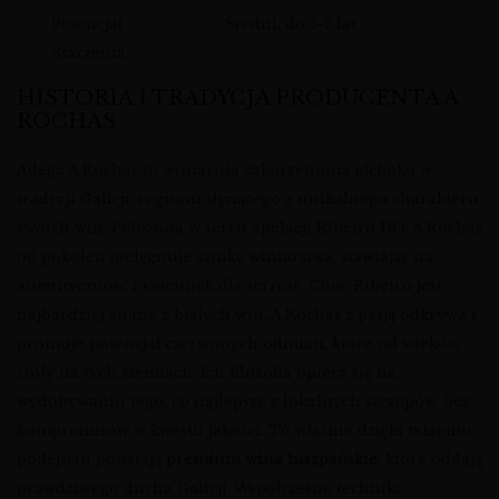
Potencjał
Średni, do 5-7 lat
Starzenia
HISTORIA I TRADYCJA PRODUCENTA A
ROCHAS
Adega A Rochas to winiarnia zakorzeniona głęboko w
tradycji Galicji, regionu słynącego z unikalnego charakteru
swoich win. Położona w sercu apelacji Ribeiro DO, A Rochas
od pokoleń pielęgnuje sztukę winiarstwa, stawiając na
autentyczność i szacunek dla terroir. Choć Ribeiro jest
najbardziej znane z białych win, A Rochas z pasją odkrywa i
promuje potencjał czerwonych odmian, które od wieków
rosły na tych ziemiach. Ich filozofia opiera się na
wydobywaniu tego, co najlepsze z lokalnych szczepów, bez
kompromisów w kwestii jakości. To właśnie dzięki takiemu
podejściu powstają
premium wina hiszpańskie
, które oddają
prawdziwego ducha Galicji. Współczesne techniki