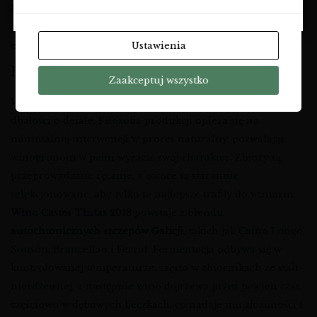
DO
jest tak wyjątkowe i trudne do podrobienia. To
prawdziwe
czerwone wino z północnej Hiszpanii
, które
Ustawienia
odzwierciedla surowość i piękno krajobrazu.
FILOZOFIA PRODUKCJI I WINIFIKACJA
Zaakceptuj wszystko
W A Rochas każda butelka to efekt przemyślanej pracy i
dbałości o detale. Filozofia produkcji opiera się na
minimalnej interwencji w proces naturalny, pozwalając
winogronom w pełni wyrazić swój charakter. Zbiory są
przeprowadzane ręcznie, a owoce są starannie
selekcjonowane, aby tylko te najlepsze trafiły do winiarni.
Wino Castes Tintas 2018
powstaje z blendu
autochtonicznych szczepów Galicji
, takich jak Caiño Longo,
Sousón, Brancellao i Ferrol. Fermentacja odbywa się w
kontrolowanej temperaturze, często w zbiornikach ze stali
nierdzewnej, a następnie wino dojrzewa przez pewien czas,
częściowo w dębowych beczkach, co nadaje mu złożoności i