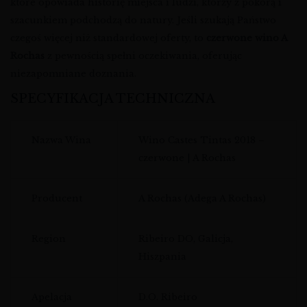
które opowiada historię miejsca i ludzi, którzy z pokorą i
szacunkiem podchodzą do natury. Jeśli szukają Państwo
czegoś więcej niż standardowej oferty, to
czerwone wino A
Rochas
z pewnością spełni oczekiwania, oferując
niezapomniane doznania.
SPECYFIKACJA TECHNICZNA
Nazwa Wina
Wino Castes Tintas 2018 –
czerwone | A Rochas
Producent
A Rochas (Adega A Rochas)
Region
Ribeiro DO, Galicja,
Hiszpania
Apelacja
D.O. Ribeiro