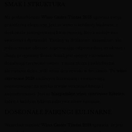
SMAK I STRUKTURA
Na podniebieniu
Wino Castes Tintas 2018
ujawnia swoją
prawdziwą elegancję. Jest to wino o średniej budowie, z
doskonale zintegrowaną kwasowością, która nadaje mu
świeżości i dynamiki. Taniny są delikatne, aksamitne, ale
jednocześnie obecne, zapewniając odpowiednią strukturę i
długi, przyjemny finisz. Smak jest spójny z aromatem –
dominują czerwone owoce, z nutą ziemi i subtelnymi
akcentami dębu, jeśli wino dojrzewało w beczkach. To
wino
czerwone 2018
zachwyca harmonią i równowagą,
pozostawiając na języku trwałe wrażenie finezji i
autentyczności. Jest to
hiszpańskie wino czerwone Ribeiro
,
które z każdym łykiem odkrywa nowe niuanse.
DOSKONAŁE PAIRINGI KULINARNE
Wszechstronność
Wina Castes Tintas 2018
sprawia, że jest