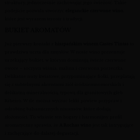
struktury, jednocześnie zachowując jego świeżość. Takie
podejście pozwala stworzyć
eleganckie czerwone wino
,
które jest wyrazem terroir i tradycji.
BUKIET AROMATÓW
Już pierwszy kontakt z
hiszpańskim winem Castes Tintas
to
prawdziwa uczta dla zmysłów. W nosie wino prezentuje
urzekający bukiet, w którym dominują świeże czerwone
owoce – soczysta wiśnia, malina i czerwona porzeczka.
Delikatne nuty kwiatowe, przypominające fiołki, przeplatają
się z subtelnymi akcentami ziół śródziemnomorskich i
delikatną mineralnością, typową dla granitowych gleb
Ribeiro. W tle można wyczuć lekki powiew przypraw i
odrobinę balsamicznych niuansów, które dodają
złożoności. To właśnie ten bogaty i harmonijny profil
aromatyczny sprawia, że
A Rochas wino
jest tak intrygujące
i zachęcające do dalszej degustacji.