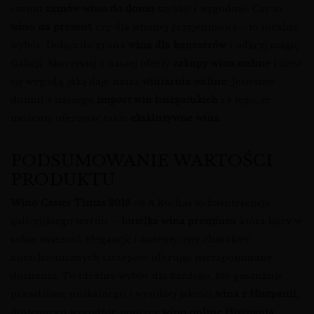
czemu
zamów wino do domu
szybko i wygodnie. Czy to
wino na prezent
, czy dla własnej przyjemności – to idealny
wybór. Dołącz do grona
wina dla koneserów
i odkryj magię
Galicji. Skorzystaj z naszej oferty
zakupy wina online
i ciesz
się wygodą, jaką daje nasza
winiarnia online
. Jesteśmy
dumni z naszego
import win hiszpańskich
i z tego, że
możemy oferować takie
ekskluzywne wina
.
PODSUMOWANIE WARTOŚCI
PRODUKTU
Wino Castes Tintas 2018
od A Rochas to kwintesencja
galicyjskiego terroir –
butelka wina premium
, która łączy w
sobie świeżość, elegancję i autentyczny charakter
autochtonicznych szczepów, oferując niezapomniane
doznania. To idealny wybór dla każdego, kto poszukuje
prawdziwie unikalnego i wysokiej jakości
wina z Hiszpanii
,
dostępnego wygodnie poprzez
wino online Hiszpania
.