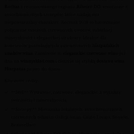
Rochas
z renomowanego regionu
Ribeiro DO
, stworzone z
autochtonicznych szczepów, które nadają mu
niepowtarzalny charakter. Rocznik 2018 to harmonijne
połączenie świeżych czerwonych owoców, subtelnej
mineralności i eleganckiej struktury. Idealne dla
koneserów poszukujących autentycznych
hiszpańskich
smaków wina
. Zamówcie to
eleganckie czerwone wino
już
dziś na
winnysklad.com
i cieszcie się szybką
dostawa wina
Hiszpania
prosto do domu.
Kluczowe cechy:
**Styl:** Wytrawne, czerwone, eleganckie, z wyraźną
świeżością i mineralnością.
**Szczepy:** Mieszanka lokalnych, autochtonicznych
czerwonych odmian Galicji (m.in. Caiño Longo, Sousón,
Brancellao).